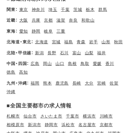
関東：
東京
神奈川
埼玉
千葉
茨城
栃木
群馬
近畿：
大阪
兵庫
京都
滋賀
奈良
和歌山
東海：
愛知
静岡
岐阜
三重
北海道・東北：
北海道
宮城
福島
青森
岩手
山形
秋田
北陸・甲信越：
新潟
長野
石川
富山
山梨
福井
中国・四国：
広島
岡山
山口
島根
鳥取
愛媛
香川
徳島
高知
九州・沖縄：
福岡
熊本
鹿児島
長崎
大分
宮崎
佐賀
沖縄
■全国主要都市の求人情報
札幌市
仙台市
さいたま市
千葉市
横浜市
川崎市
相模原市
新潟市
静岡市
浜松市
名古屋市
京都市