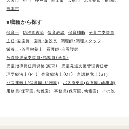
大阪市
堺市
神戸市
岡山市
広島市
北九州市
福岡市
熊本市
■職種から探す
保育士
幼稚園教諭
保育教諭
保育補助
子育て支援員
主任・副園長
園長・施設長
調理師・調理スタッフ
栄養士・管理栄養士
看護師・准看護師
放課後児童支援員・指導員（学童）
児童指導員任用資格（療育）
児童発達支援管理責任者
理学療法士（PT）
作業療法士（OT）
言語聴覚士（ST)
バス運転手(保育園、幼稚園)
バス添乗員(保育園、幼稚園)
用務員(保育園、幼稚園)
事務員(保育園、幼稚園)
その他
会