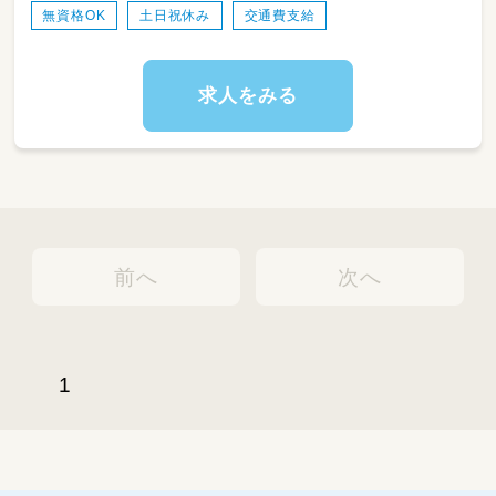
温かいのびのびとした下町の保育園で
無資格OK
土日祝休み
交通費支給
一緒にお子さんたちを育んでいただける方を募
集します！
求人をみる
子どもが好きな方、是非ご検討ください。
前へ
次へ
1