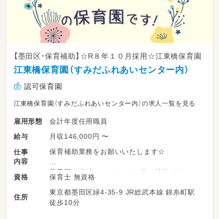
【墨田区・保育補助】☆R８年１０月採用☆江東橋保育園
江東橋保育園（すみだふれあいセンター内）
認可保育園
江東橋保育園（すみだふれあいセンター内）の求人一覧を見る
会計年度任用職員
雇用形態
月収146,000円 〜
給与
保育補助業務をお願いいたします☆
仕事
内容
墨田区の地域は、それぞれの街で特徴があり、
保育士 無資格
資格
公立保育園はその地域にあった保育を行ってい
東京都墨田区緑4-35-9 JR総武本線 錦糸町駅
ます。
住所
徒歩10分
また、園長先生、副園長先生、先輩保育士がしっ
かりとサポート！