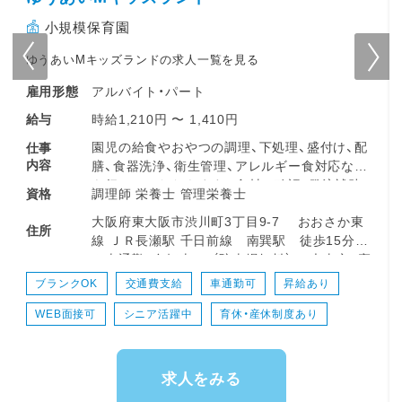
小規模保育園
ゆうあいMキッズランドの求人一覧を見る
アルバイト・パート
雇用形態
時給1,210円 〜 1,410円
給与
園児の給食やおやつの調理、下処理、盛付け、配
仕事
内容
膳、食器洗浄、衛生管理、アレルギー食対応など
を行っていただきます。食材の確認・発注補助
調理師 栄養士 管理栄養士
資格
なども一部お任せします。栄養面だけでなく、
大阪府東大阪市渋川町3丁目9-7 おおさか東
衛生・安全面にも配慮しながら、子どもたちの食
住所
線 ＪＲ長瀬駅 千日前線 南巽駅 徒歩15分
事時間を支えます。勤務時間や日数は相談可能
※車通勤、自転車OK（駐車場無料） ～大東市、寝
で、家庭との両立もしやすい環境です。
屋川市からもアクセス◎～
ブランクOK
交通費支給
車通勤可
昇給あり
＜スケジュール例＞
WEB面接可
シニア活躍中
育休・産休制度あり
・08:00～朝おやつとお昼ご飯の調理
・09:45～朝おやつ提供
・11:00～お昼ご飯の提供、片付け
・12:00～休憩(※1日通し勤務の場合)
求人をみる
・13:00～おやつ調理