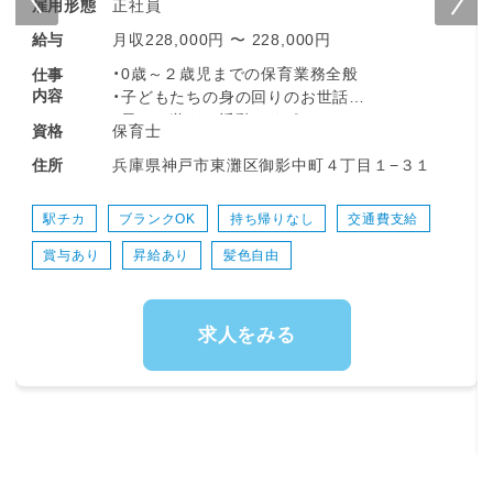
正社員
雇用形態
月収228,000円 〜 228,000円
給与
・0歳～２歳児までの保育業務全般
仕事
内容
・子どもたちの身の回りのお世話
・日々の遊びや活動のサポート
保育士
資格
季節の製作や行事準備
兵庫県神戸市東灘区御影中町４丁目１−３１
住所
年齢や成長に合わせた活動の工夫
・保護者とのコミュニケーション
・書類対応
駅チカ
ブランクOK
持ち帰りなし
交通費支給
・園内清掃・環境整備など
賞与あり
昇給あり
髪色自由
少人数保育なので、職員みんなで協力して
子どもを見守ります。
子どもたちの生活習慣を身に着けるお手伝いを
していただきます。
求人をみる
天気が良い日は戸外へ出かけることが多いで
す！
◎担当制保育もしていますよ。
◎持ち帰り仕事は推奨していません！
◎ピアノも弾きません。（苦手な人でも大丈
夫！）