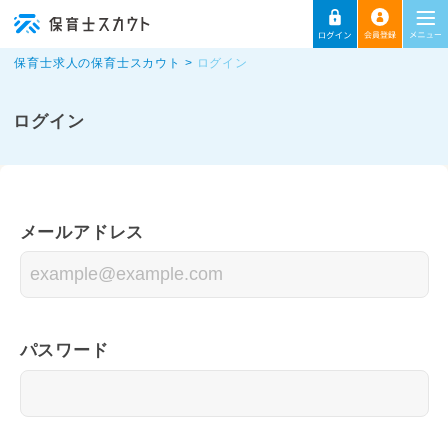
保育士求人の保育士スカウト
ログイン
ログイン
メールアドレス
パスワード