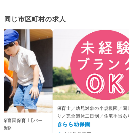
○イベント計画
土曜日や長期休暇は預かり時間が長いので、い
つもと違うプログラムを行うことがあります。
同じ市区町村の求人
クッキングや動物園・お買い物などの課外活動、
スポーツ大会など、色々なイベントを計画して
います♪
オープンして3年の事業所なので、プログラム
もどんどん変えていくことができます！
あなたの趣味や特技、やってみたいと思ってい
る支援の方法を教えてください☆
子どもたちの成長につながる支援を一緒に考え
ましょう♪
保育士／幼児対象の小規模園／園庭あり／賞与年3回あ
り／完全週休二日制／住宅手当あり
きらら幼保園