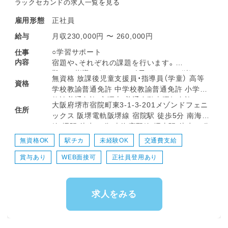
ラックセカンドの求人一覧を見る
正社員
雇用形態
月収230,000円 〜 260,000円
給与
○学習サポート
仕事
内容
宿題や、それぞれの課題を行います。
難しい指導はありません！子どもたちが楽しい
無資格 放課後児童支援員・指導員（学童） 高等
資格
と思える指導を目指しています♪
学校教諭普通免許 中学校教諭普通免許 小学校
○パソコン学習
教諭普通免許 心理士 普通自動車運転免許
大阪府堺市宿院町東3-1-3-201メゾンドフェニ
デジタル教材「すらら」やタイピング、スクラッ
住所
ックス 阪堺電軌阪堺線 宿院駅 徒歩5分 南海本
チなど、子ども達のパソコン学習をサポートし
線 堺駅 徒歩15分 南海高野線 堺東駅 徒歩15分
て頂きます♪
パソコン学習については、入社後に先輩社員か
無資格OK
駅チカ
未経験OK
交通費支給
ら使用方法をお伝えいたします。
賞与あり
WEB面接可
正社員登用あり
○余暇活動サポート
室内あそびや公園での遊び、楽器やアート活動
など、
求人をみる
楽しみながら成長できるプログラムを一緒に考
えましょう♪