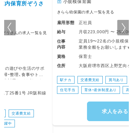
小規模保育園
きらら幼保園の求人一覧を見る
正社員
雇用形態
月収223,000円 〜 253,000円
給与
定員19〜22名の小規模保育園における、保育士
仕事
内容
業務全般をお願いします★
保育士
資格
・登園・降園時の子どもたちの笑顔での受け入
大阪府堺市⻄区上野芝向ヶ丘町4-24-26
住所
れ、お見送り
・室内遊びや園庭、お散歩などの戸外活動の見守
り
駅チカ
交通費支給
賞与あり
昇給あり
・絵本の読み聞かせや、季節に応じた楽しい手遊
住宅手当
育休・産休制度あり
高給与・高収入
びの実施
・食事・おやつ、授乳の介助やサポート
・お昼寝の準備と安全な見守り
・お着替えやトイレトレーニングのお手伝い
求人をみる
・お部屋の清掃や、おもちゃの消毒など、安心・
安全な環境づくり
・保護者様との日々のコミュニケーション