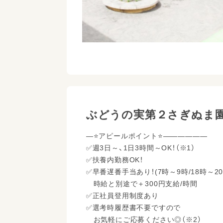
ぶどうの実第２さぎぬま
―⭐アピールポイント⭐――――――
✅週3日～、1日3時間～OK！（※1）
✅扶養内勤務OK！
✅早番遅番手当あり！(7時～9時/18時～20
時給と別途で＋300円支給/時間
✅正社員登用制度あり
✅選考時履歴書不要ですので
お気軽にご応募ください◎（※2）