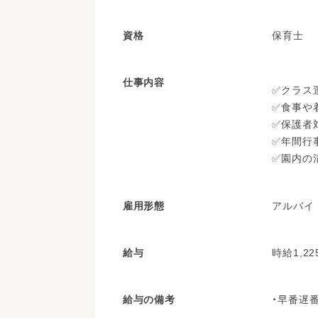
資格
保育士
仕事内容
✅クラス
✅食事や
✅保護者
✅年間行
✅園内の
雇用形態
アルバイ
給与
時給1,22
給与の備考
・早番遅番