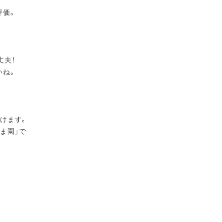
評価。
丈夫！
いね。
けます。
ま園」で