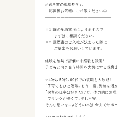
✅選考前の職場見学も
応募後お気軽にご相談ください◎
―――――――――――――――――
※1：園の配置状況によりますので
まずはご相談ください。
※2：履歴書はご入社が決まった際に
ご提出をお願いしています。
経験を給与で評価⏩未経験も歓迎！
子どもと向き合う時間を大切にする保育
✨40代、50代、60代での復職も大歓迎！
「子育てもひと段落。もう一度、資格を活
「保育の仕事は好きだけど、 体力的に無
「ブランクが長くて、少し不安…」
そんな想いを、ぶどうの木は 全力でサポ