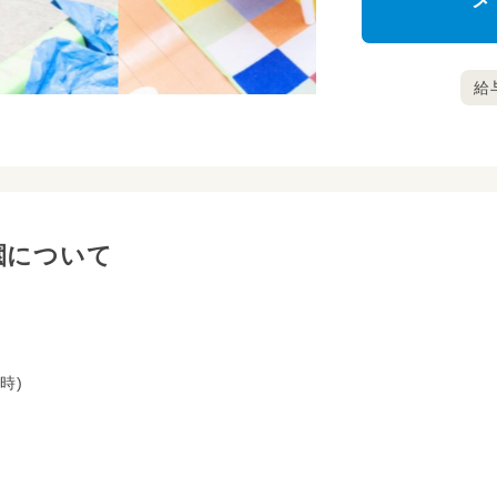
メ
給与
園について
時)