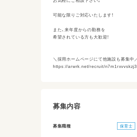
お気軽にご相談下さい。
可能な限りご対応いたします！
また、来年度からの勤務を
希望されている方も大歓迎！
＼採用ホームページにて他施設も募集中
https://arwrk.net/recruit/n7m1rxvvskzj
募集内容
募集職種
保育士