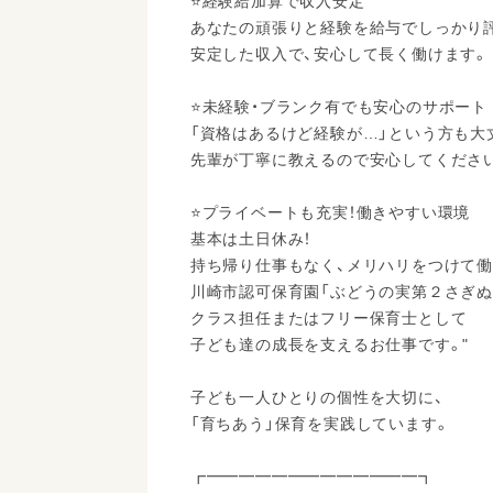
⭐経験給加算で収入安定
あなたの頑張りと経験を給与でしっかり
安定した収入で、安心して長く働けます。
⭐未経験・ブランク有でも安心のサポート
「資格はあるけど経験が…」という方も大
先輩が丁寧に教えるので安心してくださ
⭐プライベートも充実！働きやすい環境
基本は土日休み！
持ち帰り仕事もなく、メリハリをつけて働
川崎市認可保育園「ぶどうの実第２さぎぬ
クラス担任またはフリー保育士として
子ども達の成長を支えるお仕事です。"
子ども一人ひとりの個性を大切に、
「育ちあう」保育を実践しています。
┏━━━━━━━━━━━━━┓