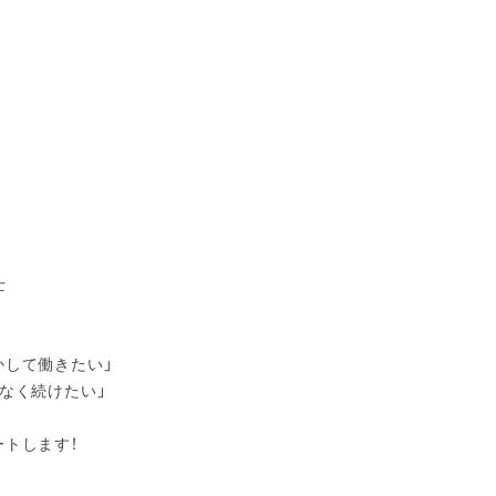
士
かして働きたい」
理なく続けたい」
ートします！