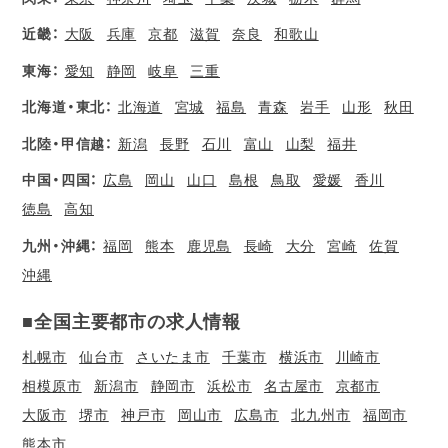
近畿：
大阪
兵庫
京都
滋賀
奈良
和歌山
東海：
愛知
静岡
岐阜
三重
北海道・東北：
北海道
宮城
福島
青森
岩手
山形
秋田
北陸・甲信越：
新潟
長野
石川
富山
山梨
福井
中国・四国：
広島
岡山
山口
島根
鳥取
愛媛
香川
徳島
高知
九州・沖縄：
福岡
熊本
鹿児島
長崎
大分
宮崎
佐賀
沖縄
■全国主要都市の求人情報
札幌市
仙台市
さいたま市
千葉市
横浜市
川崎市
相模原市
新潟市
静岡市
浜松市
名古屋市
京都市
大阪市
堺市
神戸市
岡山市
広島市
北九州市
福岡市
熊本市