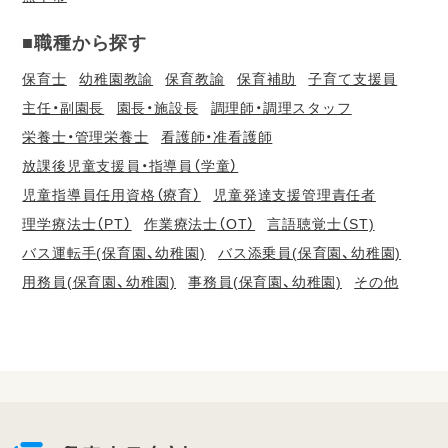
■職種から探す
保育士
幼稚園教諭
保育教諭
保育補助
子育て支援員
主任・副園長
園長・施設長
調理師・調理スタッフ
栄養士・管理栄養士
看護師・准看護師
放課後児童支援員・指導員（学童）
児童指導員任用資格（療育）
児童発達支援管理責任者
理学療法士（PT）
作業療法士（OT）
言語聴覚士（ST)
バス運転手(保育園、幼稚園)
バス添乗員(保育園、幼稚園)
用務員(保育園、幼稚園)
事務員(保育園、幼稚園)
その他
会
員