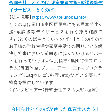
合同会社 とくのば 児童発達支援・放課後等デ
イサービス とくのば
【法人概要】
https://www.tokunoba.info/
とくのばは岡山市中区原尾島にある児童発達支
援・放課後等デイサービスを行う療育施設で
す。【とくのば＝とくいをのばす】とくのばでは
お子様の学校生活や家庭生活での困りごとを解
決し将来において前向きに歩んでいけるサポー
トを行っています。個別指導・集団特価プログ
ラム（毎週体操、ダンス、アート、工作、プログラ
ミング、Laqやレゴ、料理、etc)などと充実した
療育を提供しています。
（インタビュアー：株式会社アスカ大野、塩塚）
合同会社とくのばが使った保育士スカウト