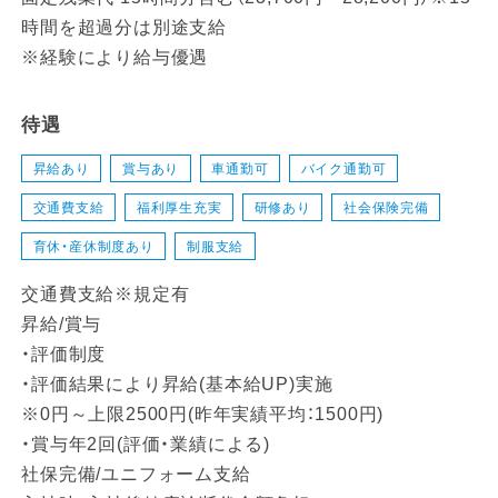
時間を超過分は別途支給
※経験により給与優遇
待遇
昇給あり
賞与あり
車通勤可
バイク通勤可
交通費支給
福利厚生充実
研修あり
社会保険完備
育休・産休制度あり
制服支給
交通費支給※規定有
昇給/賞与
・評価制度
・評価結果により昇給(基本給UP)実施
※0円～上限2500円(昨年実績平均：1500円)
・賞与年2回(評価・業績による)
社保完備/ユニフォーム支給