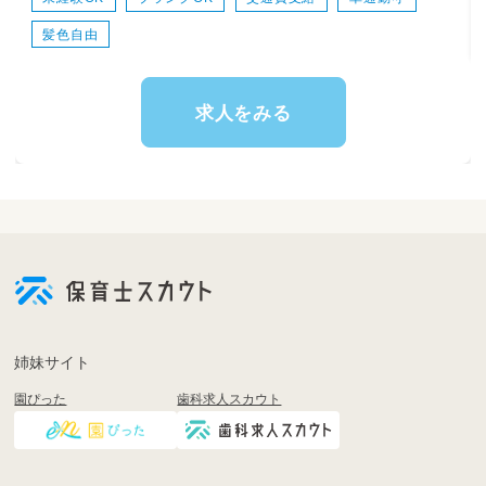
従事すべき業務の変更なし
就業場所の変更なし
髪色自由
雇用期間の定め：あり（1年/勤務態度、経営状況
による/回数上限なし）
求人をみる
姉妹サイト
園ぴった
歯科求人スカウト