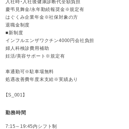
入社時・入社後健康診断代全額負担
慶弔見舞金/永年勤続報奨金※規定有
はぐくみ企業年金※社保対象の方
退職金制度
■新制度
インフルエンザワクチン4000円会社負担
婦人科検診費用補助
妊活/美容サポート※規定有
車通勤可※駐車場無料
処遇改善費年度末支給※実績あり
【S_001】
勤務時間
7:15～19:45内シフト制