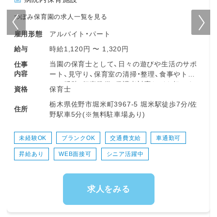
つぼみ保育園の求人一覧を見る
アルバイト・パート
雇用形態
時給1,120円 〜 1,320円
給与
当園の保育士として、日々の遊びや生活のサポ
仕事
内容
ート、見守り、保育室の清掃・整理、食事やトイ
レの援助、行事準備、保護者対応などを担いま
保育士
資格
す。柔軟な保育環境の中で、子どもたち一人ひ
栃木県佐野市堀米町3967-5 堀米駅徒歩7分/佐
とりにしっかり向き合える時間が多くありま
住所
野駅車5分(※無料駐車場あり)
す。勤務日数や時間は相談可能で、ライフスタ
イルに合わせて無理なく働けるのが特長です。
未経験OK
ブランクOK
交通費支給
車通勤可
＜スケジュール例＞
昇給あり
WEB面接可
シニア活躍中
・07:00～登園
・09:00～自発的な活動(室内遊び/お散歩)
・11:00～昼食
・12:30～午睡(事務作業/ブレスチェック/休憩)
求人をみる
・15:00～自発的な活動(室内遊び/お散歩)
・17:00～降園