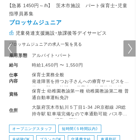
【急募 1450円～/h】 茨木市施設 パート保育士・児童
指導員募集
ブロッサムジュニア
児童発達支援施設・放課後等デイサービス
ブロッサムジュニアの求人一覧を見る
アルバイト・パート
雇用形態
時給1,450円 〜 1,550円
給与
保育士業務全般
仕事
内容
発達障害を持つお子さんへの療育サービスを提
供する新しい施設で、保育士や教員資格を持つ
保育士 幼稚園教諭第一種 幼稚園教諭第二種 普
資格
メンバーとともに業務を担当していただきま
通自動車運転免許
す。
大阪府茨木市鮎川５丁⽬1-34 JR京都線 JR総
住所
持寺駅 駐車場完備なので車通勤可能 バス亭前
■オープン時期: 2026年1月
なのでバス通勤も可能
■募集タイミング: 2026年7月頃から勤務可能
なパートさんを大募集
オープニングスタッフ
短時間（５時間以内）
未経験OK
ブランクOK
交通費支給
車通勤可