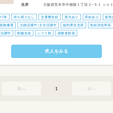
・日々の遊びや活動のサポート
大阪府茨木市中穂積１丁目２−５１ シャ
住所
季節の製作や行事準備
年齢や成長に合わせた活動の工夫
クOK
持ち帰りなし
交通費支給
賞与あり
昇給あり
髪色
・保護者とのコミュニケーション
資格優遇
主婦活躍中・主夫活躍中
福利厚生充実
有給消化率高
・書類対応
・園内清掃・環境整備など
性活躍中
制服支給
シフト制
経験者歓迎
少人数保育なので、職員みんなで協力し
子どもを見守ります。
求人をみる
子どもたちの生活習慣を身に着けるお手
天気が良い日は戸外へ出かけることが多い
◎担当制保育もしていますよ。
◎持ち帰り仕事は推奨していません！
◎ピアノも弾きません。（苦手な人でも大丈
1
前へ
次へ