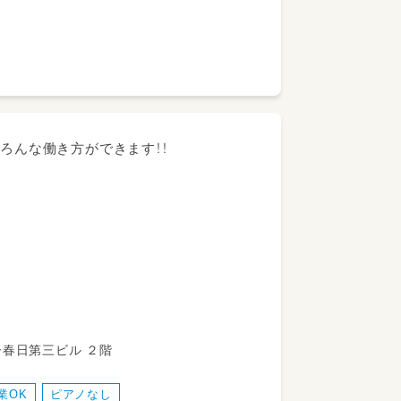
ろんな働き方ができます！！
・遊びの援助、掃除、食事介助など）
絡帳に記入していただき、子どもの様子を
ー春日第三ビル ２階
力の一つ！
業OK
ピアノなし