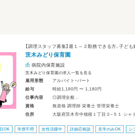
【調理スタッフ募集】週１～２勤務できる方、子ども好
茨木みどり保育園
病院内保育施設
茨木みどり保育園の求人一覧を見る
アルバイト・パート
雇用形態
時給1,180円 〜 1,180円
給与
◎調理全般
仕事
内容
先輩の先生が優しく教えてくれるので安
無資格 調理師 栄養士 管理栄養士
資格
調理しやすい環境となっています。
大阪府茨木市中穂積１丁目２−５１ シャ
住所
日OK
学歴不問
女性活躍中
詳細応相談
見学のみOK
シ