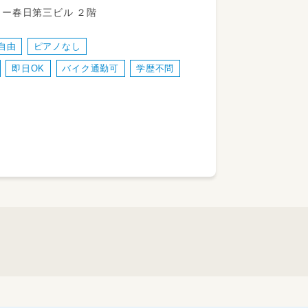
トー春日第三ビル ２階
自由
ピアノなし
即日OK
バイク通勤可
学歴不問
て
伝いをしていただきます。
です！
夫！）