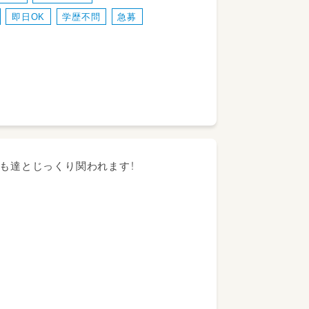
すく、働きやすい環境ですよ。
即日OK
学歴不問
急募
作など 交代で仮眠（2人体制）
ども達とじっくり関われます！