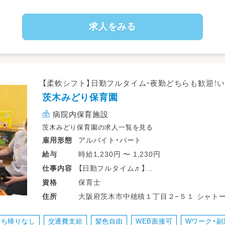
求人をみる
【柔軟シフト】日勤フルタイム・夜勤どちらも歓迎！い
茨木みどり保育園
病院内保育施設
茨木みどり保育園の求人一覧を見る
アルバイト・パート
雇用形態
時給1,230円 〜 1,230円
給与
【日勤フルタイム♬】
仕事
内容
・主に保育士のサポート業務（子どもの見守り
保育士
資格
・書類業務は少なめ。子どもたちの様子を連
大阪府茨木市中穂積１丁目２−５１ シャト
住所
伝えてもらいます！
・子供たちの成長を身近に感じられるのも魅
持ち帰りなし
交通費支給
髪色自由
WEB面接可
Wワーク・副