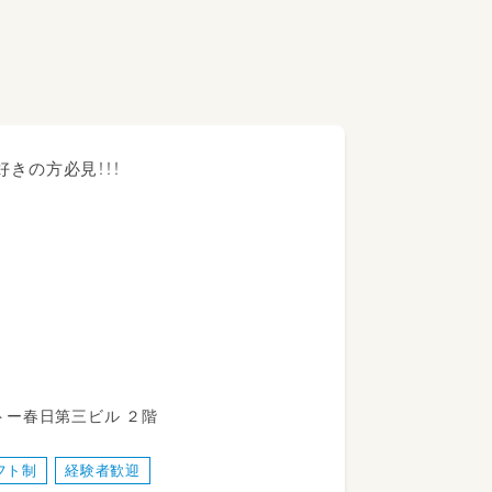
きの方必見！！！
心してはたらけます！
トー春日第三ビル ２階
フト制
経験者歓迎