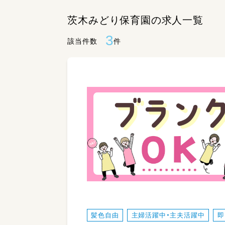
茨木みどり保育園の求人一覧
3
該当件数
件
髪色自由
主婦活躍中・主夫活躍中
即