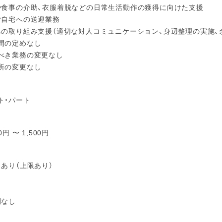
や食事の介助、衣服着脱などの日常生活動作の獲得に向けた支援
ご自宅への送迎業務
への取り組み支援（適切な対人コミュニケーション、身辺整理の実施、
間の定めなし
べき業務の変更なし
所の変更なし
ト・パート
0円 〜 1,500円
当あり（上限あり）
り
り
間なし