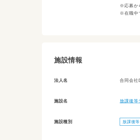
※応募か
※在職中
施設情報
法人名
合同会社D
施設名
放課後等
施設種別
放課後等