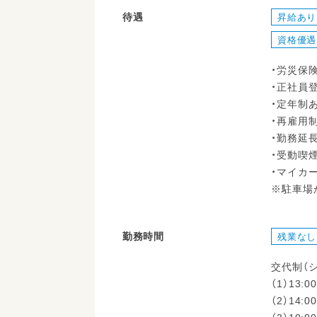
待遇
昇給あり
資格優遇
・労災保
・正社員
・定年制あ
・再雇用
・勤務延
・受動喫
・マイカ
※駐車場
勤務時間
残業なし
交代制（
（1）13:
（2）14:0