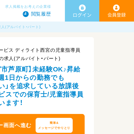
求人掲載をお考えの企業様
閲覧履歴
人(アルバイト・パート)
ービス ディライト西宮の児童指導員
の求人(アルバイト・パート)
宮市芦原町】未経験OK♪昇給
週1日からの勤務でも
しい」を追求している放課後
ビスでの保育士/児童指導員
います！
簡単&
ー画面へ進む
メッセージでやりとり