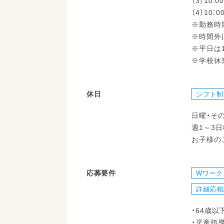
（3）10:
（4）10：
※勤務時
※時間外
※平日は1
※学校休業
休日
シフト制
日曜・そ
週1～3
お子様の
応募要件
Wワーク
詳細応相
・64歳以
・児童指