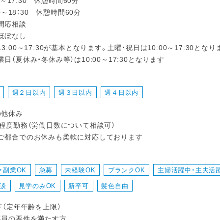
00～17:30 休憩時間60分
00～18：30 休憩時間60分
間応相談
ほぼなし
3:00～17:30が基本となります。土曜・祝日は10:00～17:30となり
日（夏休み・冬休み等）は10:00～17:30となります
週２日以内
週３日以内
週４日以内
の他休み
日程度勤務（労働日数について相談可）
ご都合でのお休みも柔軟に対応しております
・副業OK
急募
未経験OK
ブランクOK
主婦活躍中・主夫活
談
見学のみOK
新卒可
髪色自由
下（定年年齢を上限）
導員の要件を満たす方