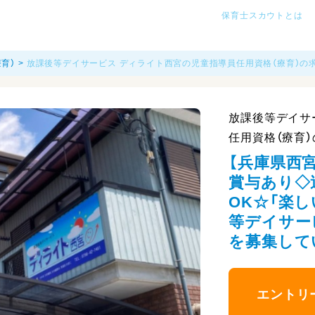
保育士スカウトとは
育）
放課後等デイサービス ディライト西宮の児童指導員任用資格（療育）の求
放課後等デイサ
任用資格（療育）
【兵庫県西
賞与あり◇
OK☆「楽
等デイサー
を募集して
エントリ