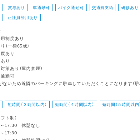
賞与あり
車通勤可
バイク通勤可
交通費支給
研修あり
正社員登用あり
険
登用制度あり
り（一律65歳）
制度あり
長あり
煙対策あり（屋内禁煙）
ー通勤可
がないため近隣のパーキングに駐車していただくことになります（駐
短時間（３時間以内）
短時間（４時間以内）
短時間（５時間以内
シフト制）
00～17:30 休憩なし
0～17:30