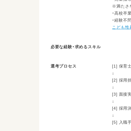
※満たさ
・高校卒
・経験不
こども性
必要な経験・求めるスキル
選考プロセス
[1] 
↓
[2] 
↓
[3] 面接
↓
[4] 採
↓
[5] 入