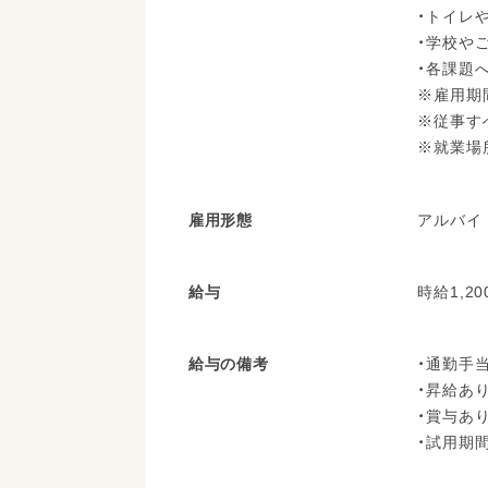
・トイレ
・学校や
・各課題
※雇用期
※従事す
※就業場
雇用形態
アルバイ
給与
時給1,20
給与の備考
・通勤手
・昇給あ
・賞与あ
・試用期