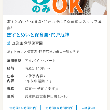
ぽすとめいと保育園・門戸厄神にて保育補助スタッフ募
集！
ぽすとめいと保育園・門戸厄神
企業主導型保育園
ぽすとめいと保育園・門戸厄神の求人一覧を見る
アルバイト・パート
雇用形態
時給1,140円 〜
給与
＜仕事内容＞
仕事
内容
・午前中活動フォロー
・食事介助
保育士 子育て支援員
資格
・お昼寝チェック
兵庫県西宮市林田町10-10
住所
・おやつ準備、片付け
・清掃、洗濯、おもちゃ消毒、製作手伝い
・子どもの見守り など
短時間（５時間以内）
短時間（６時間以内）
未経験OK