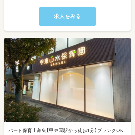
施設内の環境整備
求人をみる
（お部屋の清掃や消毒、おもちゃの片付けなど）
学校やご自宅への送迎業務
（普通車・シエンタを使用、片道15分圏内の近隣
エリアです自動車）
★パートさんとしての募集なので、先輩スタッ
フがしっかりサポートします！少しずつお仕事
に慣れていってくださいね。
パート保育士募集【甲東園駅から徒歩1分】ブランクOK