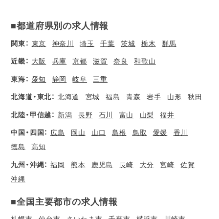
■都道府県別の求人情報
関東：
東京
神奈川
埼玉
千葉
茨城
栃木
群馬
近畿：
大阪
兵庫
京都
滋賀
奈良
和歌山
東海：
愛知
静岡
岐阜
三重
北海道・東北：
北海道
宮城
福島
青森
岩手
山形
秋田
北陸・甲信越：
新潟
長野
石川
富山
山梨
福井
中国・四国：
広島
岡山
山口
島根
鳥取
愛媛
香川
徳島
高知
九州・沖縄：
福岡
熊本
鹿児島
長崎
大分
宮崎
佐賀
沖縄
■全国主要都市の求人情報