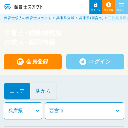
保育士求人の保育士スカウト
兵庫県全域
兵庫県(西宮市)
正社員登用
保育士・幼稚園教諭
の求人・就職情報
会員登録
ログイン
エリア
駅から