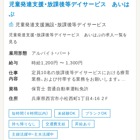
児童発達支援・放課後等デイサービス あいは
ぶ
児童発達支援施設・放課後等デイサービス
児童発達支援・放課後等デイサービス あいはぶの求人一覧を
見る
アルバイト・パート
雇用形態
時給1,200円 〜 1,300円
給与
定員10名の放課後等デイサービスにおける療育
仕事
内容
業務、および付帯する業務をお願いします。
保育士 普通自動車運転免許
資格
子どもたちの見守り・活動のサポート
兵庫県西宮市小松西町1丁目4-16 2Ｆ
住所
（宿題のお手伝いや、おやつ・レクリエーション
の補助など）
短時間（６時間以内）
未経験OK
ブランクOK
個別療育・集団療育の計画作成の補助
持ち帰りなし
交通費支給
昇給あり
保護者様とのコミュニケーション
主婦活躍中・主夫活躍中
（送迎時などの簡単な活動報告など）