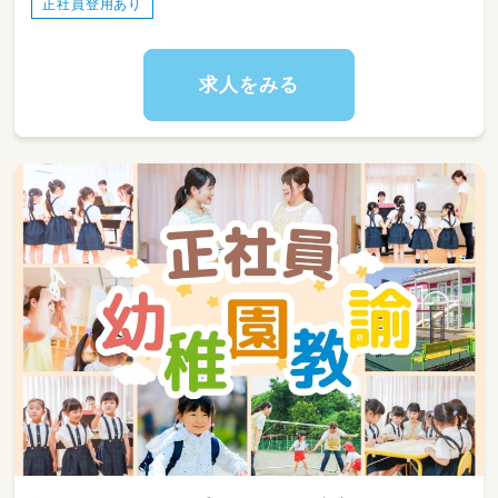
正社員登用あり
施設内の環境整備
（お部屋の清掃や消毒、おもちゃの片付けなど）
求人をみる
学校やご自宅への送迎業務
（普通車・シエンタを使用、片道15分圏内の近隣
エリアです自動車）
★パートさんとしての募集なので、先輩スタッ
フがしっかりサポートします！少しずつお仕事
に慣れていってくださいね。