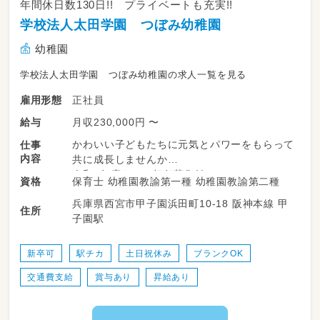
年間休日数130日!! プライベートも充実!!
学校法人太田学園 つぼみ幼稚園
幼稚園
学校法人太田学園 つぼみ幼稚園の求人一覧を見る
正社員
雇用形態
月収230,000円 〜
給与
かわいい子どもたちに元気とパワーをもらって
仕事
内容
共に成長しませんか
令和8年度クラス担任募集！！
保育士 幼稚園教諭第一種 幼稚園教諭第二種
資格
兵庫県西宮市甲子園浜田町10-18 阪神本線 甲
住所
子園駅
新卒可
駅チカ
土日祝休み
ブランクOK
交通費支給
賞与あり
昇給あり