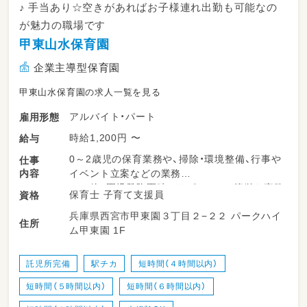
♪ 手当あり☆空きがあればお子様連れ出勤も可能なの
が魅力の職場です
甲東山水保育園
企業主導型保育園
甲東山水保育園の求人一覧を見る
アルバイト・パート
雇用形態
時給1,200円 〜
給与
0～2歳児の保育業務や、掃除・環境整備、行事や
仕事
内容
イベント立案などの業務
その他、園児登降園時のサポートや、簡単な事務
保育士 子育て支援員
資格
業務など
兵庫県西宮市甲東園３丁目２−２２ パークハイ
※西宮市内の系列園への応援あり（その際は手
住所
ム甲東園 1F
当を支給）
雇用期間の定め：あり（1年間・毎年3月末原則更
託児所完備
駅チカ
短時間（４時間以内）
新）
短時間（５時間以内）
短時間（６時間以内）