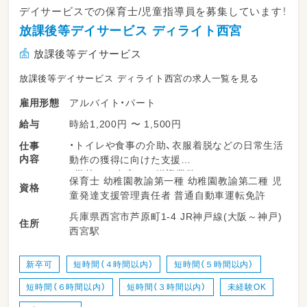
デイサービスでの保育士/児童指導員を募集しています！
放課後等デイサービス ディライト西宮
放課後等デイサービス
放課後等デイサービス ディライト西宮の求人一覧を見る
アルバイト・パート
雇用形態
時給1,200円 〜 1,500円
給与
・トイレや食事の介助、衣服着脱などの日常生活
仕事
内容
動作の獲得に向けた支援
・学校やご自宅への送迎業務
保育士 幼稚園教諭第一種 幼稚園教諭第二種 児
資格
・各課題への取り組み支援（適切な対人コミュニ
童発達支援管理責任者 普通自動車運転免許
ケーション、身辺整理の実施、余暇活動の充実な
兵庫県西宮市芦原町1-4 JR神戸線(大阪～神戸)
ど）
住所
西宮駅
※雇用期間の定めなし
※従事すべき業務の変更なし
※就業場所の変更なし
新卒可
短時間（４時間以内）
短時間（５時間以内）
短時間（６時間以内）
短時間（３時間以内）
未経験OK