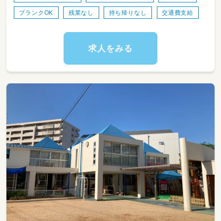
ブランクOK
残業なし
持ち帰りなし
交通費支給
＜雇用期間＞
雇用期間：1年
更新有無：あり
更新条件：勤務態度や能力、従事している勤務の
求人をみる
進捗状況等により判断する
更新上限：なし