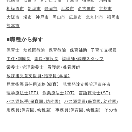
札幌市
仙台市
さいたま市
千葉市
横浜市
川崎市
相模原市
新潟市
静岡市
浜松市
名古屋市
京都市
大阪市
堺市
神戸市
岡山市
広島市
北九州市
福岡市
熊本市
■職種から探す
保育士
幼稚園教諭
保育教諭
保育補助
子育て支援員
主任・副園長
園長・施設長
調理師・調理スタッフ
栄養士・管理栄養士
看護師・准看護師
放課後児童支援員・指導員（学童）
児童指導員任用資格（療育）
児童発達支援管理責任者
理学療法士（PT）
作業療法士（OT）
言語聴覚士（ST)
バス運転手(保育園、幼稚園)
バス添乗員(保育園、幼稚園)
用務員(保育園、幼稚園)
事務員(保育園、幼稚園)
その他