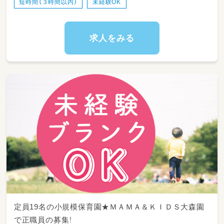
短時間（３時間以内）
未経験OK
求人をみる
定員19名の小規模保育園★ＭＡＭＡ＆ＫＩＤＳ大森園
で正職員の募集！