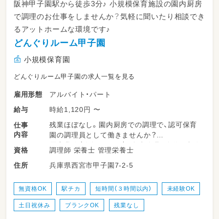
阪神甲子園駅から徒歩3分♪ 小規模保育施設の園内厨房
で調理のお仕事をしませんか？気軽に聞いたり相談でき
るアットホームな環境です♪
どんぐりルーム甲子園
小規模保育園
どんぐりルーム甲子園の求人一覧を見る
アルバイト・パート
雇用形態
時給1,120円 〜
給与
残業ほぼなし。園内厨房での調理で、認可保育
仕事
内容
園の調理員として働きませんか？
厨房業務（給食、おやつ）、衛生管理、簡単な事務
調理師 栄養士 管理栄養士
資格
作業をお願いいたします。
兵庫県西宮市甲子園7-2-5
住所
＊兵庫県西宮市にある「どんぐりルーム甲子園」
と「くるみキッズルームこうしえん」は生後６か
月から２歳児までをお預かりする定員１９名と
無資格OK
駅チカ
短時間（３時間以内）
未経験OK
定員１２名の小規模保育施設です。
土日祝休み
ブランクOK
残業なし
＊二大アレルゲンである乳・卵を除去した給食
を栄養士作成の献立で自園調理をしています。