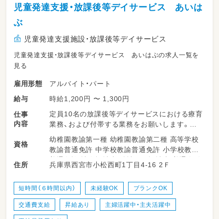
児童発達支援・放課後等デイサービス あいは
ぶ
児童発達支援施設・放課後等デイサービス
児童発達支援・放課後等デイサービス あいはぶの求人一覧を
見る
アルバイト・パート
雇用形態
時給1,200円 〜 1,300円
給与
定員10名の放課後等デイサービスにおける療育
仕事
内容
業務、および付帯する業務をお願いします。
幼稚園教諭第一種 幼稚園教諭第二種 高等学校
資格
子どもたちの見守り・活動のサポート
教諭普通免許 中学校教諭普通免許 小学校教諭
（宿題のお手伝いや、おやつ・レクリエーション
普通免許 社会福祉士 精神保健福祉士 普通自動
兵庫県西宮市小松西町1丁目4-16 2Ｆ
住所
の補助など）
車運転免許
個別療育・集団療育の計画作成の補助
短時間（６時間以内）
未経験OK
ブランクOK
交通費支給
昇給あり
主婦活躍中・主夫活躍中
保護者様とのコミュニケーション
（送迎時などの簡単な活動報告など）