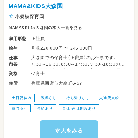
MAMA&KIDS大森園
小規模保育園
MAMA&KIDS大森園の求人一覧を見る
正社員
雇用形態
月収220,000円 〜 245,000円
給与
大森園での保育士（正職員）のお仕事です。
仕事
内容
7：30～16:30、8:30～17:30、9：30~18:30のシ
フト制（休憩60分）、休憩は別室でゆっくり取っ
保育士
資格
ていただきます。
兵庫県西宮市大森町6-57
住所
完全週休二日制、社会保険完備。
0才～2才の異年齢児保育なのでいろんな月齢の
子どもたちが一緒に過ごしていますが、保育士
土日祝休み
残業なし
持ち帰りなし
交通費支給
みんなで日々試行錯誤…
賞与あり
昇給あり
育休・産休制度あり
変化を楽しむこと、子どもたちはもちろん大人
が楽しむことを大事にしながら日々わいわいが
やがや過ごしています！
求人をみる