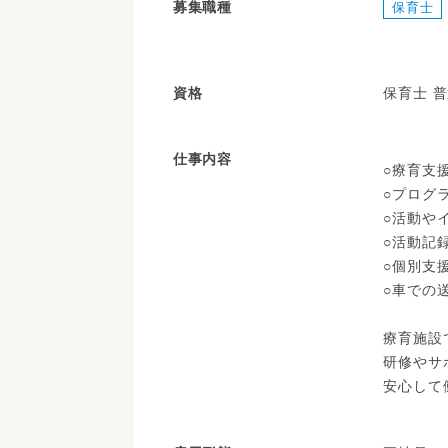
募集職種
保育士
資格
保育士 
仕事内容
○療育支
○プログ
○活動や
○活動記
○個別支
○車での
療育施設
研修やサ
安心して