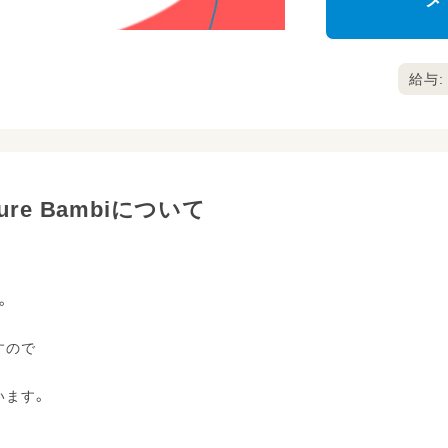
メ
給与: 
e Bambiについて
。
すので
います。