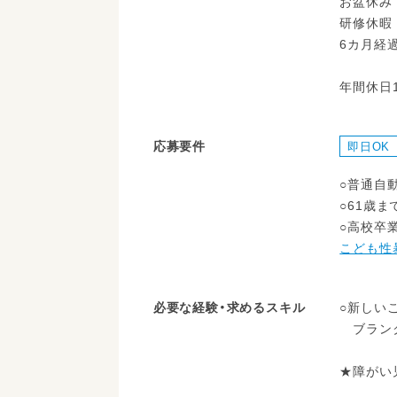
お盆休み
研修休暇
6カ月経
年間休日1
応募要件
即日OK
○普通自
○61歳ま
○高校卒
こども性
必要な経験・求めるスキル
○新しい
ブランク
★障がい