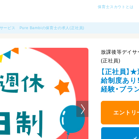
保育士スカウトとは
ービス Pure Bambiの保育士の求人(正社員)
放課後等デイサー
(正社員)
【正社員】
給制度あり！
経験・ブラ
エントリ