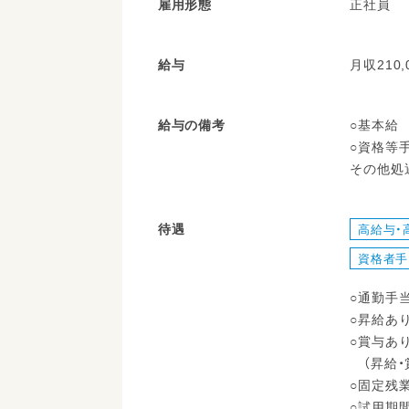
雇用形態
正社員
給与
月収210,
給与の備考
○基本給 1
○資格等手
その他処
待遇
高給与・
資格者手
○通勤手当
○昇給あり 
○賞与あ
（昇給・
○固定残
○試用期