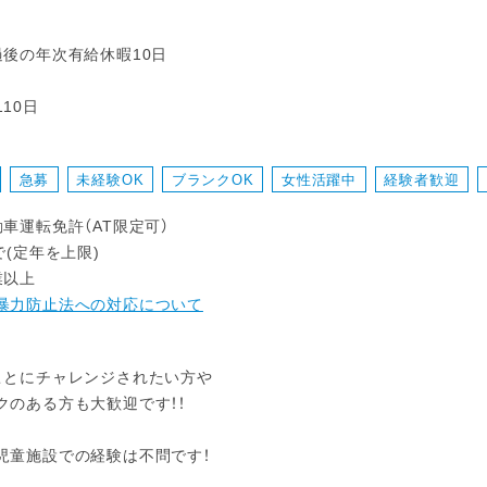
過後の年次有給休暇10日
10日
急募
未経験OK
ブランクOK
女性活躍中
経験者歓迎
動車運転免許（AT限定可）
で(定年を上限)
業以上
暴力防止法への対応について
ことにチャレンジされたい方や
のある方も大歓迎です！！
児童施設での経験は不問です！