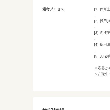
選考プロセス
[1] 
↓
[2] 
↓
[3] 面接
↓
[4] 採
↓
[5] 入
※応募か
※在職中