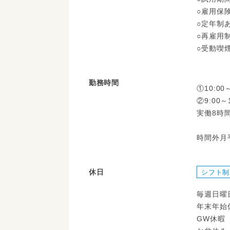
○雇用保
○定年制
○再雇用
○受動喫
勤務時間
①10:00～
②9:00
実働8時
時間外月
休日
シフト制
毎週日曜
年末年始
GW休暇