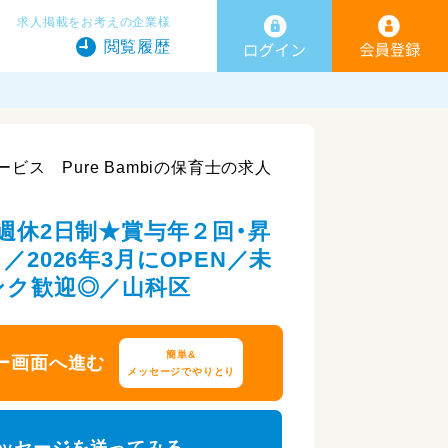
求人掲載をお考えの企業様
閲覧履歴
ビス Pure Bambiの保育士の求人
★週休2日制★賞与年２回・昇
／2026年3月にOPEN／未
ンク歓迎◎／山科区
簡単&
ー画面へ進む
メッセージでやりとり