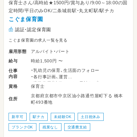
保育士さん/高時給★1500円/賞与あり/9:00～18:00の固
定時間/平日のみOK/二条城前駅・丸太町駅/駅チカ
こぐま保育園
認証・認定保育園
こぐま保育園の求人一覧を見る
アルバイト・パート
雇用形態
時給1,500円 〜
給与
・乳幼児の保育、生活面のフォロー
仕事
内容
・各行事計画、運営
・事務作業（連絡ノート、日誌など）
保育士
資格
・保護者対応
京都府京都市中京区油小路通竹屋町下る 橋本
・遊び（工作、散歩、お絵かき、音楽など）
住所
町493番地
・雑務（清掃など）
新人の先生には、サポートする先生がつくよう
新卒可
駅チカ
未経験OK
土日祝休み
制度を設けているので安心してお仕事を覚えら
ブランクOK
残業なし
交通費支給
れます！