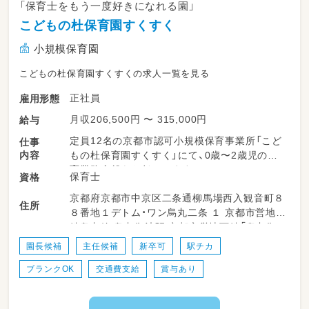
「保育士をもう一度好きになれる園」
こどもの杜保育園すくすく
小規模保育園
こどもの杜保育園すくすくの求人一覧を見る
正社員
雇用形態
月収206,500円 〜 315,000円
給与
定員12名の京都市認可小規模保育事業所「こど
仕事
内容
もの杜保育園すくすく」にて、0歳〜2歳児の保
育業務全般をお任せします。
保育士
資格
京都府京都市中京区二条通柳馬場西入観音町８
【具体的な1日の流れ（一例）】
住所
８番地１デトム・ワン烏丸二条 １ 京都市営地下
・07:30～ 登園受け入れ、自由遊びのサポート
鉄烏丸線 烏丸御池駅 京都市営地下鉄「烏丸御
・09:30～ 朝の集まり（お名前呼び、お歌）、朝の
池」駅から徒歩８分 京都市営地下鉄東西線 京
おやつ補助
園長候補
主任候補
新卒可
駅チカ
都市役所前駅 京都市営バス「京都市役所前」バ
・10:00～ お散歩（近隣の公園・図書館など）や季
ブランクOK
交通費支給
賞与あり
ス停から徒歩７分
節の制作活動
・11:30～ 給食補助、連絡帳入力や午睡の準備
・12:30～ お昼寝（職員は交代でしっかり60分