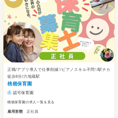
・19:30 最後の園児を見送り、全員退園後に片付
けをして退勤
【ここがポイント：私たちの「こども時間」の保
育】
わたしたちが大切にしているのは、一人ひとり
の育ちを丁寧に見守る保育です。
遊ぶおもちゃは自分で決める。
読んでもらう絵本も自分で決める。
このようにこどもの「やってみたい」を何より大
切にする環境です。
正職/アプリ導入で仕事削減！/ピアノスキル不問！/駅チカ
徒歩8分/六地蔵駅
桃嶺保育園
認可保育園
桃嶺保育園の求人一覧を見る
正社員
雇用形態