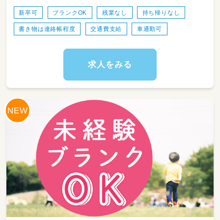
るよう一緒に遊ぶのが一番の仕事です。
新卒可
ブランクOK
残業なし
持ち帰りなし
書き物は連絡帳程度
交通費支給
車通勤可
求人をみる