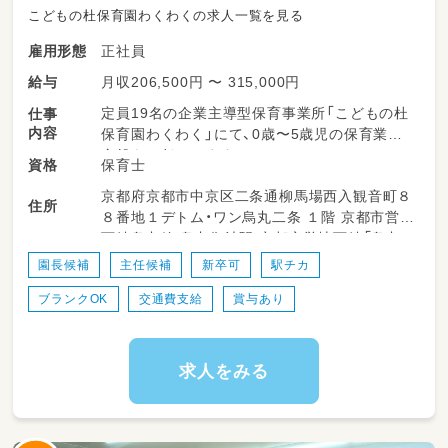
こどもの杜保育園わくわくの求人一覧を見る
正社員
雇用形態
月収206,500円 〜 315,000円
給与
定員19名の企業主導型保育事業所「こどもの杜
仕事
内容
保育園わくわく」にて、0歳〜5歳児の保育業務
全般をお任せします。
保育士
資格
小規模園でありながら、乳児期から幼児期まで
京都府京都市中京区二条通柳馬場西入観音町８
継続して一人の成長を長い時間軸で見守れるの
住所
８番地１デトム・ワン烏丸二条 １階 京都市営地
が大きな魅力です。
下鉄烏丸線 烏丸御池駅 京都市営地下鉄「烏丸
御池」駅から徒歩５分 京都市営地下鉄東西線
【具体的な1日の流れ（一例）】
園長候補
主任候補
新卒可
駅チカ
京都市役所前駅 京都市営バス「京都市役所前」
・07:30～ 登園受け入れ、自由遊びのサポート
ブランクOK
交通費支給
賞与あり
バス停から徒歩９分
・09:30～ 朝の集まり（お名前呼び、お歌）、朝の
おやつ補助
・10:00～ お散歩（近隣の公園・図書館など）や季
節の制作活動
求人をみる
・11:30～ 給食補助、連絡帳入力や午睡の準備
・12:30～ お昼寝（職員は交代でしっかり60分
休憩を取ります）