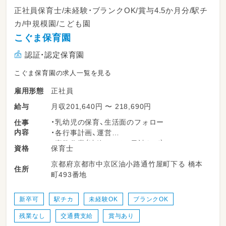
正社員保育士/未経験・ブランクOK/賞与4.5か月分/駅チ
カ/中規模園/こども園
こぐま保育園
認証・認定保育園
こぐま保育園の求人一覧を見る
正社員
雇用形態
月収201,640円 〜 218,690円
給与
・乳幼児の保育、生活面のフォロー
仕事
内容
・各行事計画、運営
・事務作業（連絡ノート、日誌など）
保育士
資格
・保護者対応
京都府京都市中京区油小路通竹屋町下る 橋本
・遊び（工作、散歩、お絵かき、音楽など）
住所
町493番地
・雑務（清掃など）
新人の先生には、サポートする先生がつくよう
新卒可
駅チカ
未経験OK
ブランクOK
制度を設けているので安心してお仕事を覚えら
残業なし
交通費支給
賞与あり
れます！