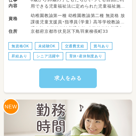
仕事
内容
用できる児童福祉法に定められた児童福祉施設
です！
幼稚園教諭第一種 幼稚園教諭第二種 無資格 放
資格
業務内容
課後児童支援員・指導員（学童） 高等学校教諭普
◎午前◎
通免許 中学校教諭普通免許 小学校教諭普通免
京都府京都市伏見区下鳥羽東柳長町33
住所
乳幼児親子を対象としたクラブや季節のイベン
許
トの企画・運営
◎午後◎
無資格OK
未経験OK
交通費支給
賞与あり
小学生の放課後を遊びを通して安心安全に過ご
昇給あり
シニア活躍中
育休・産休制度あり
せるように見守ります。
主に学童クラブ（昼間留守家庭の児童）の生活面
と遊びを支援します。
その他、地域との合同行事の運営業務もありま
求人をみる
す。
それぞれの運営に関する書類作成等オフィスソ
フトを使った簡単な事務作業もしていただきま
す♪