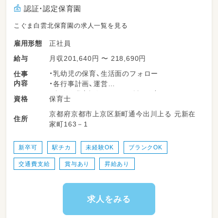
認証・認定保育園
こぐま白雲北保育園の求人一覧を見る
正社員
雇用形態
月収201,640円 〜 218,690円
給与
・乳幼児の保育、生活面のフォロー
仕事
内容
・各行事計画、運営
・事務作業（連絡ノート、日誌など）
保育士
資格
・保護者対応
京都府京都市上京区新町通今出川上る 元新在
・遊び（工作、散歩、お絵かき、音楽など）
住所
家町163－1
・雑務（清掃など）
新人の先生には、サポートする先生がつくよう
新卒可
駅チカ
未経験OK
ブランクOK
制度を設けているので安心してお仕事を覚えら
交通費支給
賞与あり
昇給あり
れます！
「先生が楽しいから子どもも楽しい」という考え
のもと
求人をみる
日々成長しながら保育をしていただけます。