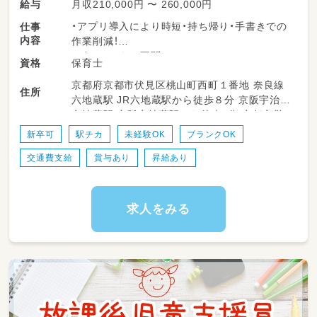
月収210,000円 〜 260,000円
給与
・アプリ導入により時短・持ち帰り・手書きでの
仕事
内容
作業削減！
・ピアノスキル不問
保育士
資格
・複数担任制
京都府京都市伏見区桃山町西町１番地 奈良線
・研修の充実(費用は園持ち)
住所
六地蔵駅 JR六地蔵駅から徒歩８分 京阪宇治線
六地蔵駅 京阪六地蔵駅から徒歩8分 京都市営
地下鉄東西線 六地蔵駅 地下鉄六地蔵駅から徒
新卒可
駅チカ
未経験OK
ブランクOK
歩８分
交通費支給
賞与あり
昇給あり
求人をみる