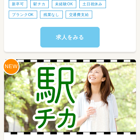
新人の先生には、サポートする先生がつくよう
新卒可
駅チカ
未経験OK
土日祝休み
制度を設けているので安心してお仕事を覚えら
ブランクOK
残業なし
交通費支給
れます！
「先生が楽しいから子どもも楽しい」という考え
のもと
求人をみる
日々成長しながら保育をしていただけます。