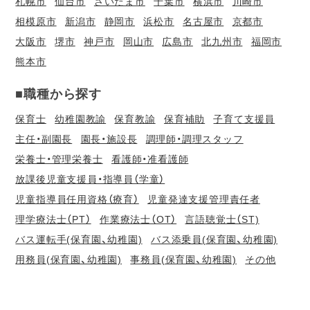
札幌市
仙台市
さいたま市
千葉市
横浜市
川崎市
相模原市
新潟市
静岡市
浜松市
名古屋市
京都市
大阪市
堺市
神戸市
岡山市
広島市
北九州市
福岡市
熊本市
■職種から探す
保育士
幼稚園教諭
保育教諭
保育補助
子育て支援員
主任・副園長
園長・施設長
調理師・調理スタッフ
栄養士・管理栄養士
看護師・准看護師
放課後児童支援員・指導員（学童）
児童指導員任用資格（療育）
児童発達支援管理責任者
理学療法士（PT）
作業療法士（OT）
言語聴覚士（ST)
バス運転手(保育園、幼稚園)
バス添乗員(保育園、幼稚園)
用務員(保育園、幼稚園)
事務員(保育園、幼稚園)
その他