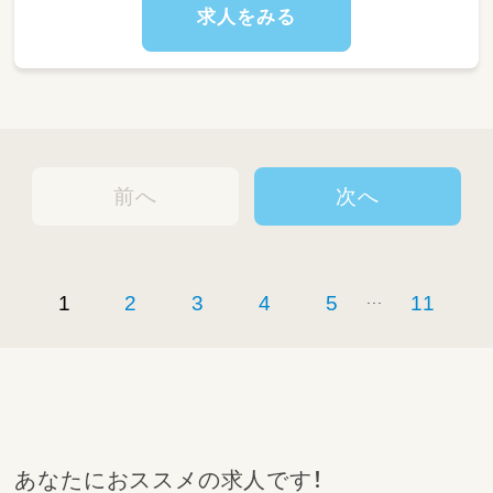
休憩を取ります）
求人をみる
・15:30～ おやつ補助、お片付け
・16:00～ 帰りの集まり、お迎えまでの自由遊
び、おもちゃの消毒
・17:30～ 順次お迎え（保護者の方へその日の様
子をお伝えします）
・19:30 最後の園児を見送り、全員退園後に片付
けをして退勤
前へ
次へ
【ここがポイント：私たちの「こども時間」の保
育】
わたしたちが大切にしているのは、一人ひとり
の育ちを丁寧に見守る保育です。
...
1
2
3
4
5
11
遊ぶおもちゃは自分で決める。
読んでもらう絵本も自分で決める。
このようにこどもの「やってみたい」を何より大
切にする環境です。
あなたにおススメの求人です！