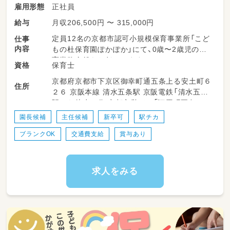
正社員
雇用形態
月収206,500円 〜 315,000円
給与
定員12名の京都市認可小規模保育事業所「こど
仕事
内容
もの杜保育園ぽかぽか」にて、0歳〜2歳児の保
育業務全般をお任せします。
保育士
資格
京都府京都市下京区御幸町通五条上る安土町６
【具体的な1日の流れ（一例）】
住所
２６ 京阪本線 清水五条駅 京阪電鉄「清水五条」
・07:30～ 登園受け入れ、自由遊びのサポート
駅から徒歩５分 京都市営バス「河原町五条」バ
・09:30～ 朝の集まり（お名前呼び、お歌）、朝の
ス停から徒歩３分 京都市営地下鉄烏丸線 五条
おやつ補助
園長候補
主任候補
新卒可
駅チカ
駅 京都市営地下鉄「五条」駅から徒歩１０分
・10:00～ お散歩（近隣の公園・図書館など）や季
ブランクOK
交通費支給
賞与あり
節の制作活動
・11:30～ 給食補助、連絡帳入力や午睡の準備
・12:30～ お昼寝（職員は交代でしっかり60分
休憩を取ります）
求人をみる
・15:30～ おやつ補助、お片付け
・16:00～ 帰りの集まり、お迎えまでの自由遊
び、おもちゃの消毒
・17:30～ 順次お迎え（保護者の方へその日の様
子をお伝えします）