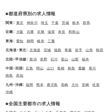
■都道府県別の求人情報
関東：
東京
神奈川
埼玉
千葉
茨城
栃木
群馬
近畿：
大阪
兵庫
京都
滋賀
奈良
和歌山
東海：
愛知
静岡
岐阜
三重
北海道・東北：
北海道
宮城
福島
青森
岩手
山形
秋田
北陸・甲信越：
新潟
長野
石川
富山
山梨
福井
中国・四国：
広島
岡山
山口
島根
鳥取
愛媛
香川
徳島
高知
九州・沖縄：
福岡
熊本
鹿児島
長崎
大分
宮崎
佐賀
沖縄
■全国主要都市の求人情報