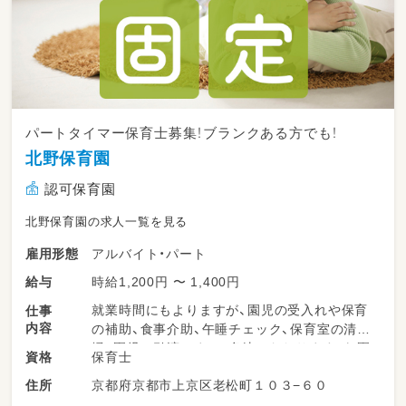
パートタイマー保育士募集！ブランクある方でも！
北野保育園
認可保育園
北野保育園の求人一覧を見る
アルバイト・パート
雇用形態
時給1,200円 〜 1,400円
給与
就業時間にもよりますが、園児の受入れや保育
仕事
内容
の補助、食事介助、午睡チェック、保育室の清
掃、園児の引渡しまで、多岐にわたりますが、園
保育士
資格
児には必ず複数人で対応していただきますし、
京都府京都市上京区老松町１０３−６０
住所
もちろん常勤職員とは職務内容に差をつけてい
ます。園児の安全に配慮しながら楽しく過ごせ