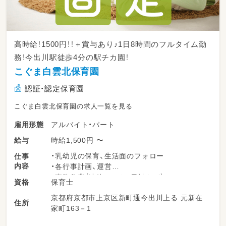
高時給！1500円！！＋賞与あり♪1日8時間のフルタイム勤
務！今出川駅徒歩4分の駅チカ園！
こぐま白雲北保育園
認証・認定保育園
こぐま白雲北保育園の求人一覧を見る
アルバイト・パート
雇用形態
時給1,500円 〜
給与
・乳幼児の保育、生活面のフォロー
仕事
内容
・各行事計画、運営
・事務作業（連絡ノート、日誌など）
保育士
資格
・保護者対応
京都府京都市上京区新町通今出川上る 元新在
・遊び（工作、散歩、お絵かき、音楽など）
住所
家町163－1
・雑務（清掃など）