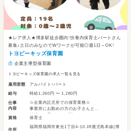
★レア求人★博多駅徒歩圏内！扶養内保育士パートさん
募集♪土日のみなのでWワークが可能◎週1日～OK！
トヨピーキッズ保育園
企業主導型保育園
トヨピーキッズ保育園の求人一覧を見る
アルバイト・パート
雇用形態
時給1,260円 〜 1,280円
給与
☆企業内託児所での保育業務☆
仕事
内容
事業所にお勤めの方のお子さんと
地域のお子さんをお預かりします。
保育士
資格
福岡県福岡市東光1丁目4-10 JR鹿児島本線(博
定員：19名
住所