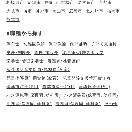
相模原市
新潟市
静岡市
浜松市
名古屋市
京都市
大阪市
堺市
神戸市
岡山市
広島市
北九州市
福岡市
熊本市
■職種から探す
保育士
幼稚園教諭
保育教諭
保育補助
子育て支援員
主任・副園長
園長・施設長
調理師・調理スタッフ
栄養士・管理栄養士
看護師・准看護師
放課後児童支援員・指導員（学童）
児童指導員任用資格（療育）
児童発達支援管理責任者
理学療法士（PT）
作業療法士（OT）
言語聴覚士（ST)
バス運転手(保育園、幼稚園)
バス添乗員(保育園、幼稚園)
用務員(保育園、幼稚園)
事務員(保育園、幼稚園)
その他