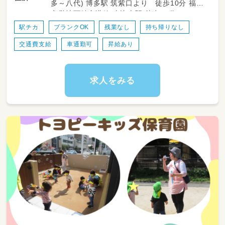
多～八代) 博多駅 筑紫口より 徒歩10分 福岡
対象年齢：0歳児～2歳児まで（一時預かりは未就
市営地下鉄空港線 東比恵駅 徒歩10分
学児まで）
駅チカ
ブランクOK
残業なし
持ち帰りなし
【主な業務例】
交通費支給
車通勤可
昇給あり
・乳幼児の保育
・簡単な保育書類の記入
・製作、行事の企画実施の補助 等
求人をみる