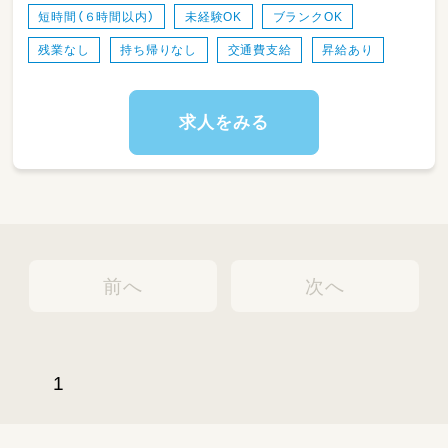
短時間（６時間以内）
未経験OK
ブランクOK
定員：12名
残業なし
持ち帰りなし
交通費支給
昇給あり
対象年齢：0歳児～2歳児まで（一時預かりは未就
学児まで）
求人をみる
前へ
次へ
1