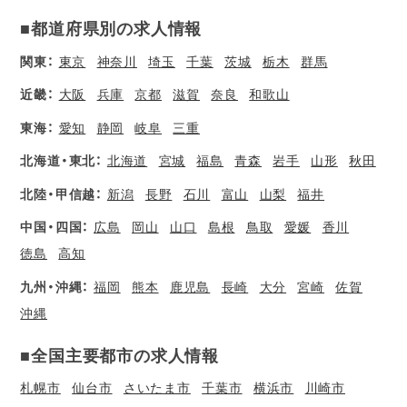
■都道府県別の求人情報
関東：
東京
神奈川
埼玉
千葉
茨城
栃木
群馬
近畿：
大阪
兵庫
京都
滋賀
奈良
和歌山
東海：
愛知
静岡
岐阜
三重
北海道・東北：
北海道
宮城
福島
青森
岩手
山形
秋田
北陸・甲信越：
新潟
長野
石川
富山
山梨
福井
中国・四国：
広島
岡山
山口
島根
鳥取
愛媛
香川
徳島
高知
九州・沖縄：
福岡
熊本
鹿児島
長崎
大分
宮崎
佐賀
沖縄
■全国主要都市の求人情報
札幌市
仙台市
さいたま市
千葉市
横浜市
川崎市