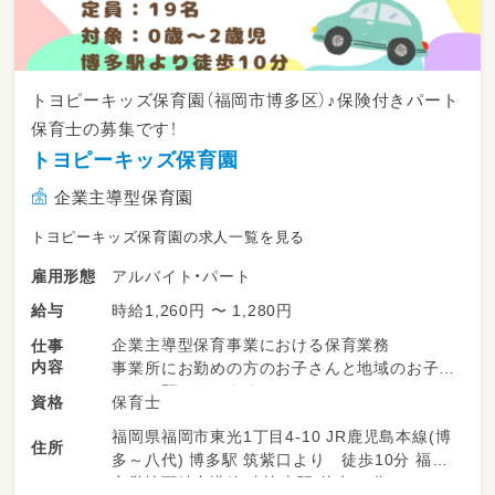
トヨピーキッズ保育園（福岡市博多区）♪保険付きパート
保育士の募集です！
トヨピーキッズ保育園
企業主導型保育園
トヨピーキッズ保育園の求人一覧を見る
アルバイト・パート
雇用形態
時給1,260円 〜 1,280円
給与
企業主導型保育事業における保育業務
仕事
内容
事業所にお勤めの方のお子さんと地域のお子さ
んをお預かりします。
保育士
資格
福岡県福岡市東光1丁目4-10 JR鹿児島本線(博
☆乳幼児の保育
住所
多～八代) 博多駅 筑紫口より 徒歩10分 福岡
☆簡単な保育書類の作成（連絡帳、個人記録等）
市営地下鉄空港線 東比恵駅 徒歩10分
☆製作、行事の企画運営の補助