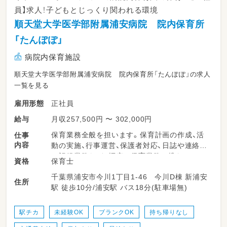
員】求人！子どもとじっくり関われる環境
順天堂大学医学部附属浦安病院 院内保育所
「たんぽぽ」
病院内保育施設
順天堂大学医学部附属浦安病院 院内保育所「たんぽぽ」の求人
一覧を見る
正社員
雇用形態
月収257,500円 〜 302,000円
給与
保育業務全般を担います。保育計画の作成、活
仕事
内容
動の実施、行事運営、保護者対応、日誌や連絡帳
の記録業務など、幅広い保育業務に携わってい
保育士
資格
ただきます。少人数制の保育園が多く、子ども
千葉県浦安市今川1丁目1-46 今川D棟 新浦安
たち一人ひとりに丁寧に関わることができる環
住所
駅 徒歩10分/浦安駅 バス18分(駐車場無)
境です。チームで連携しながら、柔軟で子ども
主体の保育を実践していただきます。
駅チカ
未経験OK
ブランクOK
持ち帰りなし
＜スケジュール例＞