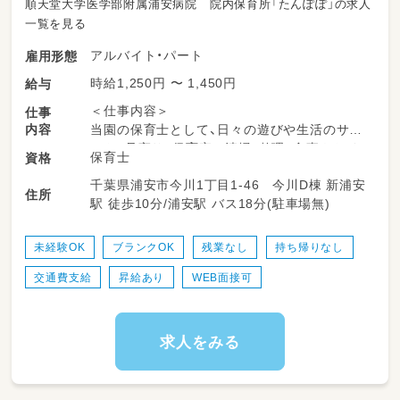
順天堂大学医学部附属浦安病院 院内保育所「たんぽぽ」の求人
■スクルドエンジェル保育園五井園
一覧を見る
住所：原市五井中央南一丁目7番地4
定員：60名
アルバイト・パート
雇用形態
時給1,250円 〜 1,450円
給与
■うみかぜ保育園（企業主導型）
住所：木更津市金田東3-1-1
＜仕事内容＞
仕事
定員：30名
内容
当園の保育士として、日々の遊びや生活のサポ
ート、見守り、保育室の清掃・整理、食事やトイ
保育士
資格
■スクルドエンジェル保育園神納園
レの援助、行事準備、保護者対応などを担いま
住所：袖ケ浦市神納2722-3
千葉県浦安市今川1丁目1-46 今川D棟 新浦安
す。柔軟な保育環境の中で、子どもたち一人ひ
住所
定員：70名
駅 徒歩10分/浦安駅 バス18分(駐車場無)
とりにしっかり向き合える時間が多くありま
す。勤務日数や時間は相談可能で、ライフスタ
イルに合わせて無理なく働けるのが特長です。
未経験OK
ブランクOK
残業なし
持ち帰りなし
交通費支給
昇給あり
WEB面接可
＜スケジュール例＞
07:30～登園
09:00～自発的な活動(室内遊び/お散歩)
11:00～昼食
求人をみる
12:30～午睡(事務作業/ブレスチェック/休憩)
15:00～自発的な活動(室内遊び/お散歩)
18:30～降園