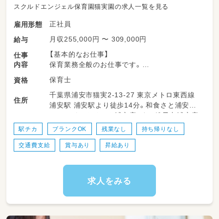
スクルドエンジェル保育園猫実園の求人一覧を見る
正社員
雇用形態
月収255,000円 〜 309,000円
給与
【基本的なお仕事】
仕事
内容
保育業務全般のお仕事です。
保育士
資格
◎エリア内の園を臨機応変に巡回するため、
千葉県浦安市猫実2-13-27 東京メトロ東西線
各園の先生や子どもたちとたくさん触れ合え
住所
浦安駅 浦安駅より徒歩14分。和食さと浦安店、
るのが魅力です！
セカンドストリート浦安店、すし銚子丸浦安店
保育観を養っていくことができるため、スキ
近くです。
ルアップを目指せます★
駅チカ
ブランクOK
残業なし
持ち帰りなし
交通費支給
賞与あり
昇給あり
＜下記どちらかのエリアをメインにお願いしま
す＞
固定園配属ではなく、一定エリア内の複数園に
勤務いただきます。
求人をみる
【勤務先例】
＜①エリア：13園＞
└千葉市・船橋市・市川市・浦安市・鎌ケ谷市・