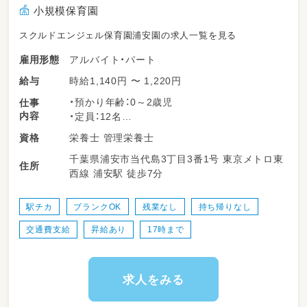
小規模保育園
スクルドエンジェル保育園浦安園の求人一覧を見る
アルバイト・パート
雇用形態
時給1,140円 〜 1,220円
給与
・預かり年齢：0～2歳児
仕事
内容
・定員：12名
栄養士 管理栄養士
資格
＜＜業務内容＞＞
千葉県浦安市当代島3丁目3番1号 東京メトロ東
・給食調理
住所
西線 浦安駅 徒歩7分
・下膳/配膳
・食器洗い
・掃除/消毒
駅チカ
ブランクOK
残業なし
持ち帰りなし
・発注
交通費支給
昇給あり
17時まで
・給食日誌等の記入等
他、詳細は選考時に問い合わせください！
求人をみる