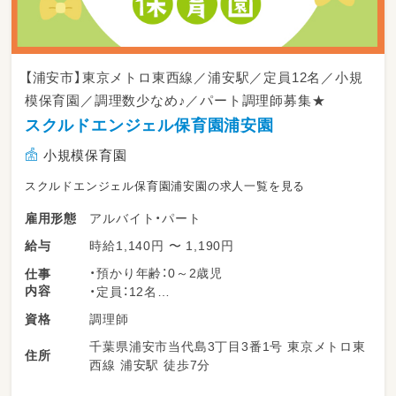
【浦安市】東京メトロ東西線／浦安駅／定員12名／小規
模保育園／調理数少なめ♪／パート調理師募集★
スクルドエンジェル保育園浦安園
小規模保育園
スクルドエンジェル保育園浦安園の求人一覧を見る
アルバイト・パート
雇用形態
時給1,140円 〜 1,190円
給与
・預かり年齢：0～2歳児
仕事
内容
・定員：12名
調理師
資格
＜＜業務内容＞＞
千葉県浦安市当代島3丁目3番1号 東京メトロ東
・給食調理
住所
西線 浦安駅 徒歩7分
・下膳/配膳
・食器洗い