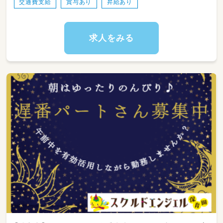
交通費支給
賞与あり
昇給あり
07:15～登園
09:00～自発的な活動(室内遊び/お散歩)
11:00～昼食
12:30～午睡(事務作業/ブレスチェック/休憩)
求人をみる
15:00～自発的な活動(室内遊び/お散歩)
18:45～降園