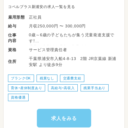
コペルプラス新浦安の求人一覧を見る
正社員
雇用形態
月収250,000円 〜 300,000円
給与
0歳～6歳の子どもたちが集う児童発達支援で
仕事
内容
す！
児童発達支援管理責任者業務全般をお願いしま
サービス管理責任者
資格
す☆
千葉県浦安市入船4-8-13 2階 JR京葉線 新浦
サービス管理責任者の資格でOK！
住所
安駅 より徒歩9分
子どもたちの発達に応じた個別支援計画書の作
成、
ブランクOK
残業なし
交通費支給
見学対応や契約手続き、請求業務がメインのお
育休・産休制度あり
高給与・高収入
残業手当あり
仕事です！
資格優遇
子どもたちだけでなく、スタッフも心地よく過
ごせるような環境作りをしていきましょう☆
求人をみる
大きな愛で子どもたちの成長のサポートをお願
いします♪