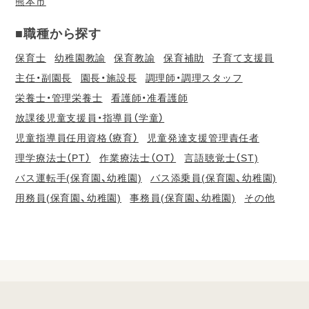
熊本市
■職種から探す
保育士
幼稚園教諭
保育教諭
保育補助
子育て支援員
主任・副園長
園長・施設長
調理師・調理スタッフ
栄養士・管理栄養士
看護師・准看護師
放課後児童支援員・指導員（学童）
児童指導員任用資格（療育）
児童発達支援管理責任者
理学療法士（PT）
作業療法士（OT）
言語聴覚士（ST)
バス運転手(保育園、幼稚園)
バス添乗員(保育園、幼稚園)
用務員(保育園、幼稚園)
事務員(保育園、幼稚園)
その他
会
員