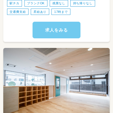
・掃除/消毒
駅チカ
ブランクOK
残業なし
持ち帰りなし
・発注
交通費支給
昇給あり
17時まで
・給食日誌等の記入等
他、詳細は選考時に問い合わせください！
求人をみる