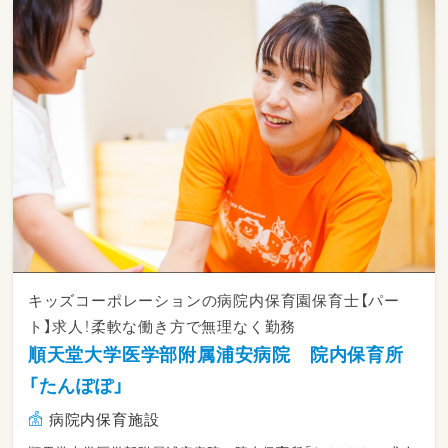
四街道市
■スクルドエンジェル保育園幕張園
住所：千葉市花見川区幕張町2丁目1411番2
定員：27名
■スクルドエンジェル保育園南行徳園
住所：市川市新井三丁目17番13号
定員：70名
■スクルドエンジェル保育園新鎌ヶ谷園
住所：鎌ケ谷市新鎌ケ谷一丁目16番10号
定員：19名
キッズコーポレーションの病院内保育園保育士【パー
■スクルドエンジェル保育園もねの里園
ト】求人！柔軟な働き方で無理なく勤務
住所：四街道市もねの里6-17-7
順天堂大学医学部附属浦安病院 院内保育所
定員：60名
「たんぽぽ」
＜②エリア：9園＞
病院内保育施設
└市原市・袖ヶ浦市・君津市・木更津市