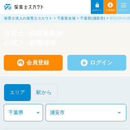
保育士求人の保育士スカウト
千葉県全域
千葉県(浦安市)
即日OKの
保育士・幼稚園教諭
の求人・就職情報
会員登録
ログイン
エリア
駅から