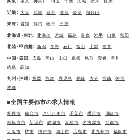
関東：
東京
神奈川
埼玉
千葉
茨城
栃木
群馬
近畿：
大阪
兵庫
京都
滋賀
奈良
和歌山
東海：
愛知
静岡
岐阜
三重
北海道・東北：
北海道
宮城
福島
青森
岩手
山形
秋田
北陸・甲信越：
新潟
長野
石川
富山
山梨
福井
中国・四国：
広島
岡山
山口
島根
鳥取
愛媛
香川
徳島
高知
九州・沖縄：
福岡
熊本
鹿児島
長崎
大分
宮崎
佐賀
沖縄
■全国主要都市の求人情報
札幌市
仙台市
さいたま市
千葉市
横浜市
川崎市
相模原市
新潟市
静岡市
浜松市
名古屋市
京都市
大阪市
堺市
神戸市
岡山市
広島市
北九州市
福岡市