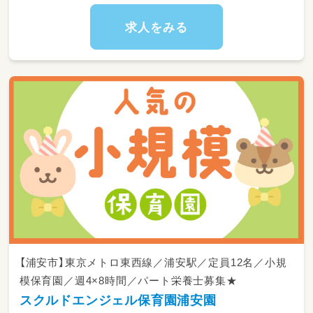
【主な業務内容】
求人をみる
・子どもたちの体調管理
・朝・終わりの会への参加
・お散歩や活動への同行
・排せつ・着替え・食事の援助
・おやつの準備や片付け
・掃除・換気・感染症対策（消毒作業など）
・SIDSチェック（乳幼児突然死症候群予防）
・連絡帳記入などの書類業務
【浦安市】東京メトロ東西線／浦安駅／定員12名／小規
模保育園／週4×8時間／パート栄養士募集★
スクルドエンジェル保育園浦安園