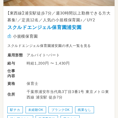
【東西線】浦安駅徒歩7分／週30時間以上勤務できる方大
募集！／定員12名／人気の小規模保育園♪／UY2
スクルドエンジェル保育園浦安園
小規模保育園
スクルドエンジェル保育園浦安園の求人一覧を見る
アルバイト・パート
雇用形態
時給1,200円 〜 1,430円
給与
仕事
内容
保育士
資格
千葉県浦安市当代島3丁目3番1号 東京メトロ東
住所
西線 浦安駅 徒歩7分
駅チカ
未経験OK
ブランクOK
残業なし