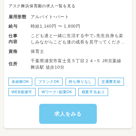
アスク舞浜保育園の求人一覧を見る
アルバイト・パート
雇用形態
時給1,140円 〜 1,800円
給与
こども達と一緒に生活する中で、先生自身も楽
仕事
内容
しみながらこども達の成長を見守ってくださ
い。
保育士
資格
〇午睡時の呼吸チェック・検温・視診
千葉県浦安市富士見５丁目２４−５ JR京葉線
〇食事・睡眠・排泄などの自立へのサポート
住所
舞浜駅 徒歩10分
〇自由遊び・行事の準備
〇お迎え準備・送り出し
〇連絡帳記入 など
未経験OK
ブランクOK
持ち帰りなし
交通費支給
一緒に働く職員がフォローするので、未経験や
WEB面接可
Wワーク・副業OK
残業手当あり
ブランクのある方もご安心ください。
入社直後に担任をお願いすることはありませ
ん。
求人をみる