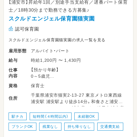
【浦安市】昇給年1回／別途手当支給有／遅番パート保育
士／18時30分まで勤務できる方募集♪
スクルドエンジェル保育園猫実園
認可保育園
スクルドエンジェル保育園猫実園の求人一覧を見る
アルバイト・パート
雇用形態
時給1,200円 〜 1,430円
給与
【預かり年齢】
仕事
内容
0～5歳児
保育士
資格
【定員】
千葉県浦安市猫実2-13-27 東京メトロ東西線
79名（浦安市の認可保育園）
住所
浦安駅 浦安駅より徒歩14分。和食さと浦安店、
セカンドストリート浦安店、すし銚子丸浦安店
【勤務時間例】
近くです。
12:30～18:30／13:00～18:30 など
駅チカ
短時間（４時間以内）
未経験OK
★18:30まで勤務できる方、歓迎します！
ブランクOK
残業なし
持ち帰りなし
交通費支給
→午後からの勤務なので、家事やご自身の時
間とも両立しやすい環境です◎