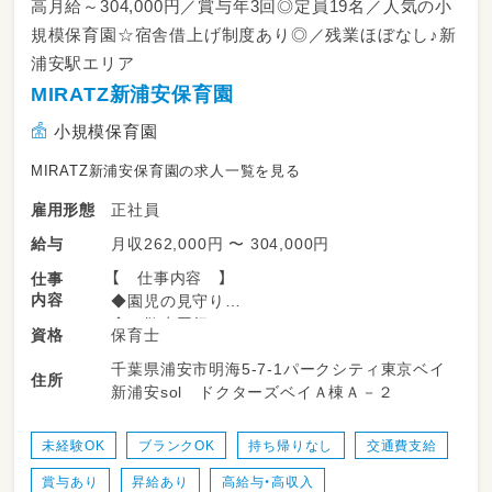
高月給～304,000円／賞与年3回◎定員19名／人気の小
規模保育園☆宿舎借上げ制度あり◎／残業ほぼなし♪新
浦安駅エリア
MIRATZ新浦安保育園
小規模保育園
MIRATZ新浦安保育園の求人一覧を見る
正社員
雇用形態
月収262,000円 〜 304,000円
給与
【 仕事内容 】
仕事
内容
◆園児の見守り
◆お散歩同行
保育士
資格
◆おむつ替え
千葉県浦安市明海5-7-1パークシティ東京ベイ
◆午睡チェック
住所
新浦安sol ドクターズベイＡ棟Ａ－２
◆PCによる連絡帳の入力
◆保護者対応 など
未経験OK
ブランクOK
持ち帰りなし
交通費支給
賞与あり
昇給あり
高給与・高収入