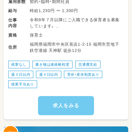
契約・臨時・期間社員
雇用形態
時給1,230円 〜 1,300円
給与
令和8年７月以降にご入職できる保育者を募集
仕事
内容
しています。
保育士
資格
舞鶴保育園は、「都会ならではの経験」と「家庭
福岡県福岡市中央区長浜1-2-15 福岡市営地下
ではできない豊かな体験」を大切にしていま
住所
鉄空港線 天神駅 徒歩12分
す。
地下鉄天神駅から徒歩12分ほどの街の中心に位
置しており、とても交通の便がいい保育園で
残業なし
書き物は連絡帳程度
交通費支給
す。
週３日以内
週４日以内
育休・産休制度あり
園庭には桜・葡萄・銀杏の樹があり、子ども達は
残業手当あり
四季の移ろいを感じながら、横割り保育を軸に
横縦の関係の中で育ち合っています。
＜育み＞＜共感＞＜規律＞という理念のもと、
求人をみる
＜元気で思いやりがあり、考えることのできる
子ども＞を育む保育を目指しています。
地下鉄天神駅から徒歩12分程度の街の中心に位
置しており、とても交通の便がいい保育園で