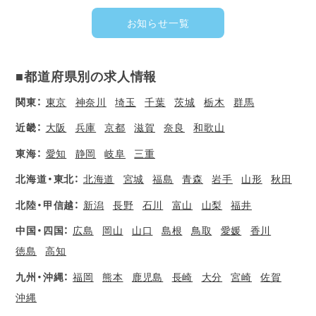
お知らせ一覧
■都道府県別の求人情報
関東：
東京
神奈川
埼玉
千葉
茨城
栃木
群馬
近畿：
大阪
兵庫
京都
滋賀
奈良
和歌山
東海：
愛知
静岡
岐阜
三重
北海道・東北：
北海道
宮城
福島
青森
岩手
山形
秋田
北陸・甲信越：
新潟
長野
石川
富山
山梨
福井
中国・四国：
広島
岡山
山口
島根
鳥取
愛媛
香川
徳島
高知
九州・沖縄：
福岡
熊本
鹿児島
長崎
大分
宮崎
佐賀
沖縄