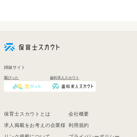
会
員
登
録
も
姉妹サイト
し
園ぴった
歯科求人スカウト
く
は
ロ
グ
イ
保育士スカウトとは
会社概要
ン
を
求人掲載をお考えの企業様
利用規約
し
リンク掲載について
プライバシーポリシー