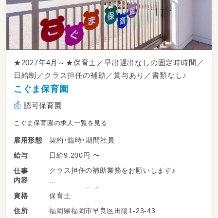
★2027年4月～★保育士／早出遅出なしの固定時時間／
日給制／クラス担任の補助／賞与あり／書類なし♪
こぐま保育園
認可保育園
こぐま保育園の求人一覧を見る
契約・臨時・期間社員
雇用形態
日給9,200円 〜
給与
クラス担任の補助業務をお願いします♪
仕事
内容
＊ピアノが苦手でもＯＫ
保育士
資格
＊結婚、出産、育児等でブランクある方も大丈夫
福岡県福岡市早良区田隈1-23-43
住所
＊書類業務なし！担任補助