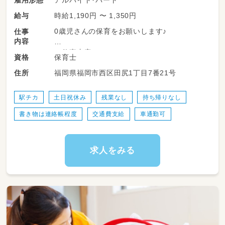
アルバイト・パート
雇用形態
時給1,190円 〜 1,350円
給与
②3歳～5歳の担任補助
→食事、排泄、午睡、保育の世話,保育時間内にで
0歳児さんの保育をお願いします♪
仕事
きる書類記入
内容
主は正規職員が行います。
＜仕事内容＞
保育士
資格
・お子さんの保育
③フリー職員
福岡県福岡市西区田尻1丁目7番21号
住所
・連絡帳の記入
各クラスの休みの職員の代わりに入っていた
・制作のお手伝い
だきます。
・お掃除 など
駅チカ
土日祝休み
残業なし
持ち帰りなし
※行事の係やクラス運営書類の割り振りはあり
書き物は連絡帳程度
交通費支給
車通勤可
0歳児さんは担当制保育なので
ません。
2～3人を担当していただく予定です◎
わからないことはすぐに聞ける
求人をみる
環境なので沢山チャレンジしてください♪