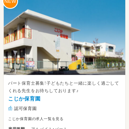
す。
現在 132名の児童を職員41名でこども達を見
守っています。
子育てや介護等も担いながら就労している職員
も多い為、家庭都合の早退や休みにも柔軟に対
応しています。
写真
ILIXIsef318t7VaydZ6yFjoV7nT7cUFSwatDE
hjX.jpg
仕事内容 書き物は連絡帳程度，持ち帰りなし
【日中勤務】
週3日～週5日勤務 8:30～17:30（休憩60分）
パート保育士募集！子どもたちと一緒に楽しく過ごして
フルタイムの場合はクラス担任となる場合もあ
くれる先生をお待ちしております♪
ります。
こじか保育園
※クラス担任の場合は、担任手当等の支給あり
認可保育園
①0歳～2歳の担任
こじか保育園の求人一覧を見る
→担任としてクラスに配置されます。
2週～3週毎に主が回ってきます。