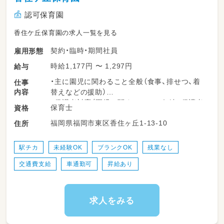
認可保育園
香住ケ丘保育園の求人一覧を見る
契約・臨時・期間社員
雇用形態
時給1,177円 〜 1,297円
給与
・主に園児に関わること全般（食事、排せつ、着
仕事
内容
替えなどの援助）
・保護者対応（園児に関することの伝達、保護者
保育士
資格
のお悩み相談対応）
福岡県福岡市東区香住ヶ丘1-13-10
住所
・園児が快適に園生活を送ることができるよう
に園内・園庭の清掃や環境整備。
・ICTをつかっての様々な書類作成とその記録。
駅チカ
未経験OK
ブランクOK
残業なし
交通費支給
車通勤可
昇給あり
求人をみる