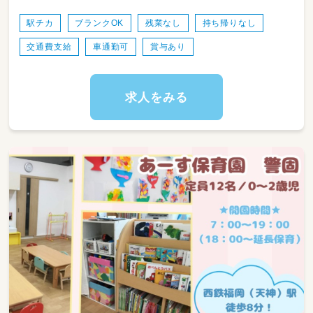
０歳〜５歳児迄の乳幼児の保育
駅チカ
ブランクOK
残業なし
持ち帰りなし
子どもたちの「自分でできた！」という喜びを大
交通費支給
車通勤可
賞与あり
切にする
モンテッソーリ教育を実践しています♪
お子さま一人ひとりの成長に寄り添い、自主性
を育む保育環境
求人をみる
づくりに力を入れています。
【雇用期間について】
2027/4/1～2028/3/31（原則更新）
※試用期間：3か月（その期間の労働条件は同条
件）