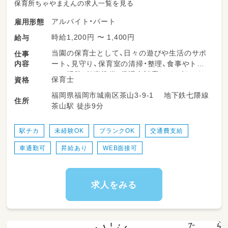
保育所ちゃやまえんの求人一覧を見る
アルバイト・パート
雇用形態
時給1,200円 〜 1,400円
給与
当園の保育士として、日々の遊びや生活のサポ
仕事
内容
ート、見守り、保育室の清掃・整理、食事やトイ
レの援助、行事準備、保護者対応などを担いま
保育士
資格
す。柔軟な保育環境の中で、子どもたち一人ひ
福岡県福岡市城南区茶山3-9-1 地下鉄七隈線
とりにしっかり向き合える時間が多くありま
住所
茶山駅 徒歩9分
す。勤務日数や時間は相談可能で、ライフスタ
イルに合わせて無理なく働けるのが特長です。
駅チカ
未経験OK
ブランクOK
交通費支給
＜スケジュール例＞
車通勤可
昇給あり
WEB面接可
07:00～登園
09:00～自発的な活動(室内遊び/お散歩)
11:00～昼食
12:30～午睡(事務作業/ブレスチェック/休憩)
求人をみる
15:00～自発的な活動(室内遊び/お散歩)
18:00～降園