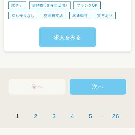
3歳児：15名
駅チカ
短時間（６時間以内）
ブランクOK
4歳児：15名
持ち帰りなし
交通費支給
車通勤可
賞与あり
5歳児：15名
《みらい保育園について》
当園における保育目標は、
求人をみる
子どもにとって最善の利益を考え、
すべての子ども達の心身の健全な発達を育むこ
とです。
また、少人数のクラス編成の中で
一人一人の個性や特徴に寄り添いながら、
きめ細やかでぬくもりのある温かい保育を心が
前へ
次へ
けています。
外部講師を呼んでの英語教室や
園外でのスイミングスクールもあり、
習い事も充実しています。
...
1
2
3
4
5
26
『楽しんで保育をする♪』を目標に
職員一同、保育に取り組んでいます。