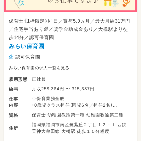
保育士《1枠限定》即日／賞与5.9ヵ月／最大月給31万円
／住宅手当あり🌈／奨学金助成金あり／大橋駅より徒
歩14分／認可保育園
みらい保育園
認可保育園
みらい保育園の求人一覧を見る
正社員
雇用形態
月収259,364円 〜 315,337円
給与
◇保育業務全般
仕事
内容
・0歳児クラス担任（園児6名／担任2名）
保育士 幼稚園教諭第一種 幼稚園教諭第二種
資格
定員72名
福岡県福岡市南区筑紫丘２丁目１２－１ 西鉄
0歳児：6名
住所
天神大牟田線 大橋駅 徒歩１５分程度
1歳児：9名
2歳児：12名