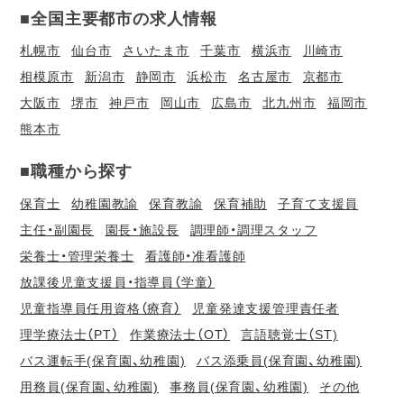
■全国主要都市の求人情報
札幌市
仙台市
さいたま市
千葉市
横浜市
川崎市
相模原市
新潟市
静岡市
浜松市
名古屋市
京都市
大阪市
堺市
神戸市
岡山市
広島市
北九州市
福岡市
熊本市
■職種から探す
保育士
幼稚園教諭
保育教諭
保育補助
子育て支援員
主任・副園長
園長・施設長
調理師・調理スタッフ
栄養士・管理栄養士
看護師・准看護師
放課後児童支援員・指導員（学童）
児童指導員任用資格（療育）
児童発達支援管理責任者
理学療法士（PT）
作業療法士（OT）
言語聴覚士（ST)
バス運転手(保育園、幼稚園)
バス添乗員(保育園、幼稚園)
用務員(保育園、幼稚園)
事務員(保育園、幼稚園)
その他