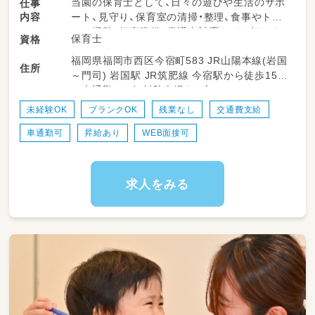
当園の保育士として、日々の遊びや生活のサポ
仕事
内容
ート、見守り、保育室の清掃・整理、食事やトイ
レの援助、行事準備、保護者対応などを担いま
保育士
資格
す。柔軟な保育環境の中で、子どもたち一人ひ
福岡県福岡市西区今宿町583 JR山陽本線(岩国
とりにしっかり向き合える時間が多くありま
住所
～門司) 岩国駅 JR筑肥線 今宿駅から徒歩15分
す。勤務日数や時間は相談可能で、ライフスタ
※車通勤OK(無料駐車場あり）
イルに合わせて無理なく働けるのが特長です。
未経験OK
ブランクOK
残業なし
交通費支給
＜スケジュール例＞
車通勤可
昇給あり
WEB面接可
・08:15～登園
・09:00～自発的な活動(室内遊び/お散歩)
・11:00～昼食
・12:30～午睡(事務作業/ブレスチェック/休憩)
求人をみる
・15:00～自発的な活動(室内遊び/お散歩)
・16:30～降園