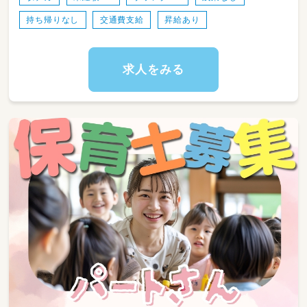
＊明るく素直に感謝と反省ができる子ども
持ち帰りなし
交通費支給
昇給あり
＊創造力豊かな子ども
という教育方針のもと、家庭的な保育を行って
います。
求人をみる
＜１日の流れ＞
０７：００～ ／登園開始
１０：００～／自由遊び（体操、絵本、公園へのお
出かけ、サントレなど）
１１：３０～／お昼の時間（お弁当給食）
１２：００～／お昼寝タイム
１５：００～／おやつタイム、自由遊び
～１８：００／お迎え
＜サントレについて＞
SOUキッズケアが取り入れている幼児向けの教
材です。
漢字かな交じりの絵本や漢字カードを使って日
本語に触れる教材です。
DVDを使用しますので、簡単に始められます。