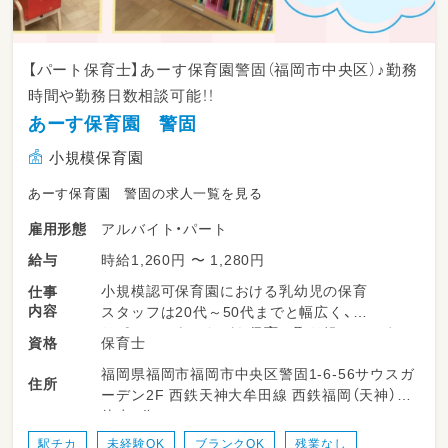
【パート保育士】あーす保育園警固（福岡市中央区）♪勤務
時間や勤務日数相談可能！！
あーす保育園 警固
小規模保育園
あーす保育園 警固の求人一覧を見る
アルバイト・パート
雇用形態
時給1,260円 〜 1,280円
給与
小規模認可保育園における乳幼児の保育
仕事
内容
スタッフは20代～50代までと幅広く、
サポートしあいながら保育に取り組んでいま
保育士
資格
す。
福岡県福岡市福岡市中央区警固1-6-56サウスガ
住所
ーデン2F 西鉄天神大牟田線 西鉄福岡（天神）駅
☆「あーす保育園警固」について
徒歩8分
定員12名、０歳児～2歳児のための保育園です。
＊心も体も健康で丈夫な子ども
駅チカ
未経験OK
ブランクOK
残業なし