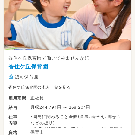
香住ヶ丘保育園で働いてみませんか！？
香住ケ丘保育園
認可保育園
香住ケ丘保育園の求人一覧を見る
正社員
雇用形態
月収244,794円 〜 258,204円
給与
・園児に関わること全般（食事、着替え、排せつ
仕事
内容
などの援助）
・保護者対応（園児に関することの伝達、保護者
保育士
資格