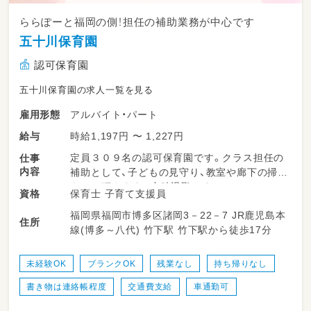
ららぽーと福岡の側！担任の補助業務が中心です
五十川保育園
認可保育園
五十川保育園の求人一覧を見る
アルバイト・パート
雇用形態
時給1,197円 〜 1,227円
給与
定員３０９名の認可保育園です。クラス担任の
仕事
内容
補助として、子どもの見守り、教室や廊下の掃除
をして頂きます。定時退勤です。
保育士 子育て支援員
資格
福岡県福岡市博多区諸岡3－22－7 JR鹿児島本
住所
線(博多～八代) 竹下駅 竹下駅から徒歩17分
未経験OK
ブランクOK
残業なし
持ち帰りなし
書き物は連絡帳程度
交通費支給
車通勤可