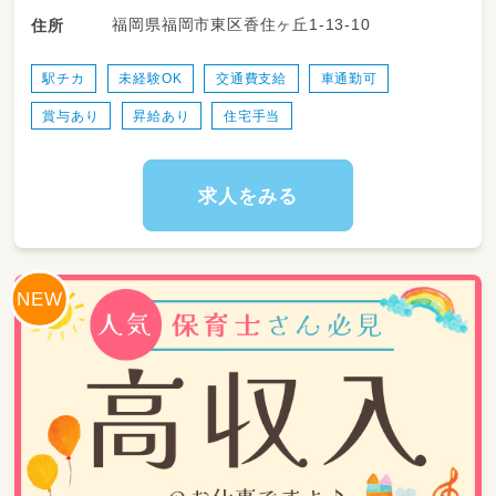
のお悩み相談対応）
福岡県福岡市東区香住ヶ丘1-13-10
住所
・園児が快適に園生活を送ることができるよう
に園内・園庭の清掃や環境整備。
・ICTをつかっての様々な書類作成とその記録。
駅チカ
未経験OK
交通費支給
車通勤可
賞与あり
昇給あり
住宅手当
求人をみる