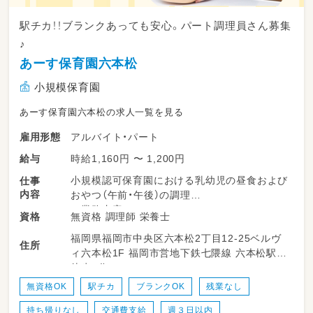
駅チカ！！ブランクあっても安心。パート調理員さん募集
♪
あーす保育園六本松
小規模保育園
あーす保育園六本松の求人一覧を見る
アルバイト・パート
雇用形態
時給1,160円 〜 1,200円
給与
小規模認可保育園における乳幼児の昼食および
仕事
内容
おやつ（午前・午後）の調理
≪業務内容≫
無資格 調理師 栄養士
資格
・調理業務
福岡県福岡市中央区六本松2丁目12-25ベルヴ
・食材購入
住所
ィ六本松1F 福岡市営地下鉄七隈線 六本松駅
・食数管理
徒歩2分
・書類記入（給食帳簿等）
※献立作成はありません。
無資格OK
駅チカ
ブランクOK
残業なし
持ち帰りなし
交通費支給
週３日以内
定員：19名