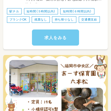
徒歩2分
【対象年齢】0歳児～2歳児
【定員】19名
駅チカ
短時間（５時間以内）
短時間（６時間以内）
ブランクOK
残業なし
持ち帰りなし
交通費支給
【早番さんの1日（例）】
07：00～ 出勤、登園準備
09：00～ 朝おやつ介助
10：00～ サントレ補助
求人をみる
10：30～ 設定遊びやお散歩
11：30～ 給食介助
12：00 退勤