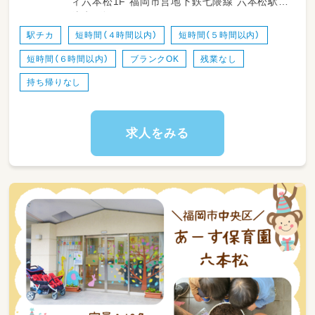
ィ六本松1F 福岡市営地下鉄七隈線 六本松駅
◎◎お任せする業務◎◎
徒歩2分
☆乳幼児の保育
☆簡単な保育書類の記入
駅チカ
短時間（４時間以内）
短時間（５時間以内）
☆製作や行事の補助 など
短時間（６時間以内）
ブランクOK
残業なし
★トラベルの際の交通費支給あり！
持ち帰りなし
★基本的には日帰りで勤務できる範囲で
ご相談させていただきます♪
求人をみる