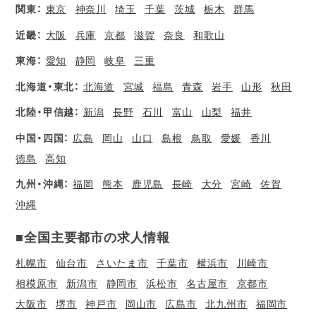
関東：
東京
神奈川
埼玉
千葉
茨城
栃木
群馬
近畿：
大阪
兵庫
京都
滋賀
奈良
和歌山
東海：
愛知
静岡
岐阜
三重
北海道・東北：
北海道
宮城
福島
青森
岩手
山形
秋田
北陸・甲信越：
新潟
長野
石川
富山
山梨
福井
中国・四国：
広島
岡山
山口
島根
鳥取
愛媛
香川
徳島
高知
九州・沖縄：
福岡
熊本
鹿児島
長崎
大分
宮崎
佐賀
沖縄
■全国主要都市の求人情報
札幌市
仙台市
さいたま市
千葉市
横浜市
川崎市
相模原市
新潟市
静岡市
浜松市
名古屋市
京都市
大阪市
堺市
神戸市
岡山市
広島市
北九州市
福岡市