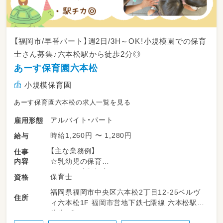
【福岡市/早番パート】週2日/3H～OK！小規模園での保育
士さん募集♪六本松駅から徒歩2分◎
あーす保育園六本松
小規模保育園
あーす保育園六本松の求人一覧を見る
アルバイト・パート
雇用形態
時給1,260円 〜 1,280円
給与
【主な業務例】
仕事
内容
☆乳幼児の保育
☆簡単な書類記入
保育士
資格
☆行事・製作のサポート
福岡県福岡市中央区六本松2丁目12-25ベルヴ
☆清掃業務 など
住所
ィ六本松1F 福岡市営地下鉄七隈線 六本松駅
徒歩2分
【対象年齢】0歳児～2歳児