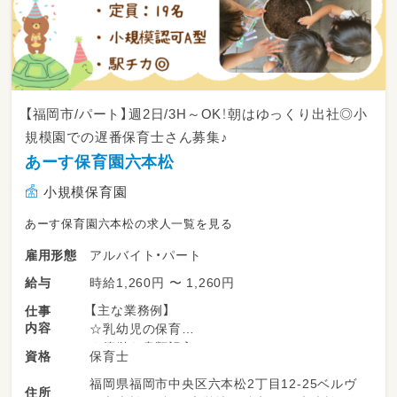
【福岡市/パート】週2日/3H～OK！朝はゆっくり出社◎小
規模園での遅番保育士さん募集♪
あーす保育園六本松
小規模保育園
あーす保育園六本松の求人一覧を見る
アルバイト・パート
雇用形態
時給1,260円 〜 1,260円
給与
【主な業務例】
仕事
内容
☆乳幼児の保育
☆簡単な書類記入
保育士
資格
☆行事・製作のサポート
福岡県福岡市中央区六本松2丁目12-25ベルヴ
☆清掃業務 など
住所