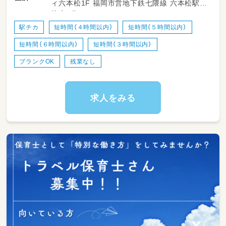
ィ六本松1F 福岡市営地下鉄七隈線 六本松駅
徒歩2分
【対象年齢】0歳児～2歳児
【定員】19名
駅チカ
短時間（４時間以内）
短時間（５時間以内）
短時間（６時間以内）
短時間（３時間以内）
スタッフは年齢層幅広く、
サポートしあいながら保育に取り組んでいま
ブランクOK
残業なし
す。
【遅番さんの1日】
求人をみる
15：00～ 出勤、おやつ介助
15：30～ 自由遊び
16：00～ 順次降園
18：00～ 園内片付け、翌日準備
18：30 退勤