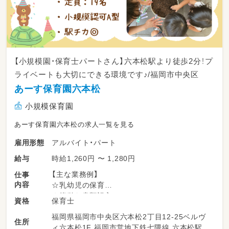
【小規模園・保育士パートさん】六本松駅より徒歩2分！プ
ライベートも大切にできる環境です♪/福岡市中央区
あーす保育園六本松
小規模保育園
あーす保育園六本松の求人一覧を見る
アルバイト・パート
雇用形態
時給1,260円 〜 1,280円
給与
【主な業務例】
仕事
内容
☆乳幼児の保育
☆簡単な書類記入
保育士
資格
☆行事・製作のサポート
福岡県福岡市中央区六本松2丁目12-25ベルヴ
☆清掃業務 など
住所
ィ六本松1F 福岡市営地下鉄七隈線 六本松駅