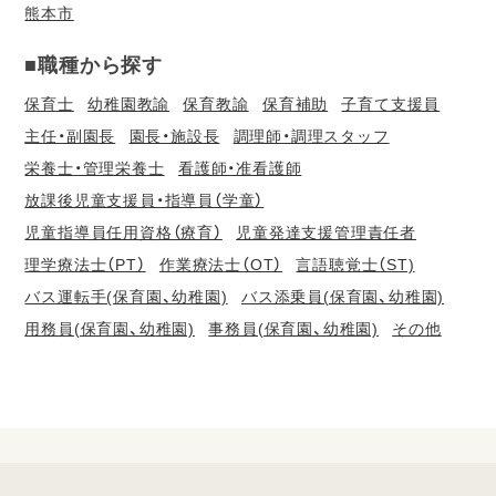
熊本市
■職種から探す
保育士
幼稚園教諭
保育教諭
保育補助
子育て支援員
主任・副園長
園長・施設長
調理師・調理スタッフ
栄養士・管理栄養士
看護師・准看護師
放課後児童支援員・指導員（学童）
児童指導員任用資格（療育）
児童発達支援管理責任者
理学療法士（PT）
作業療法士（OT）
言語聴覚士（ST)
バス運転手(保育園、幼稚園)
バス添乗員(保育園、幼稚園)
用務員(保育園、幼稚園)
事務員(保育園、幼稚園)
その他
会