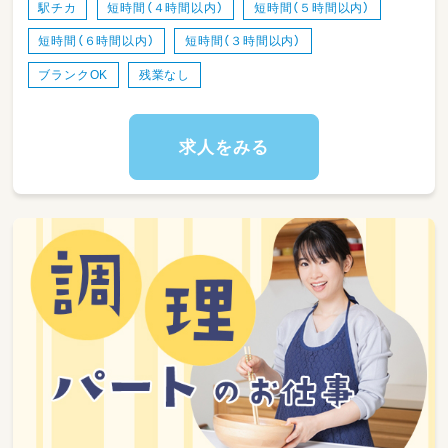
【定員】19名
駅チカ
短時間（４時間以内）
短時間（５時間以内）
短時間（６時間以内）
短時間（３時間以内）
スタッフは年齢層幅広く、
サポートしあいながら保育に取り組んでいま
ブランクOK
残業なし
す。
【早番さんの1日（例）】
求人をみる
07：00～ 出勤、登園準備
09：00～ 朝おやつ介助
10：00～ サントレ補助
10：30～ 設定遊びやお散歩
11：30～ 給食介助
12：00 退勤