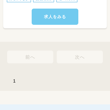
対象年齢：0歳児～2歳児まで
求人をみる
前へ
次へ
1