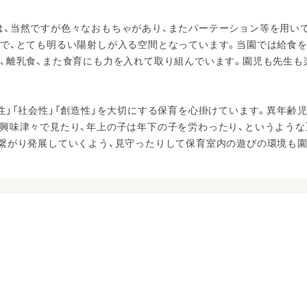
は、当然ですが色々なおもちゃがあり、またパーテーション等を用い
ので、とても明るい陽射しが入る空間となっています。当園では給食
、離乳食、また食育にも力を入れて取り組んでいます。園児も先生も
性」「社会性」「創造性」を大切にする保育を心掛けています。異年齢
興味津々で見たり、年上の子は年下の子を労わったり、というような
が繋がり発展していくよう、見守ったりして保育室内の遊びの環境も