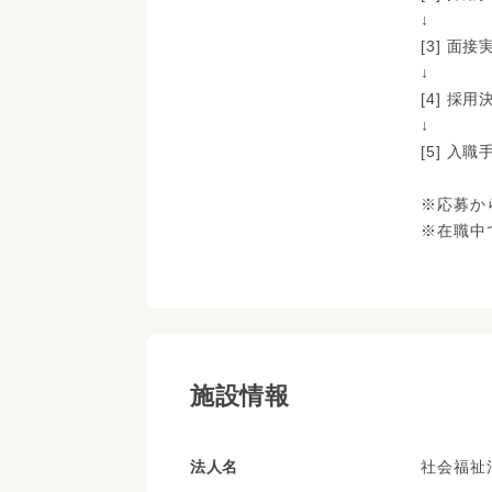
↓
[3] 面接
↓
[4] 採
↓
[5] 入
※応募か
※在職中
施設情報
法人名
社会福祉