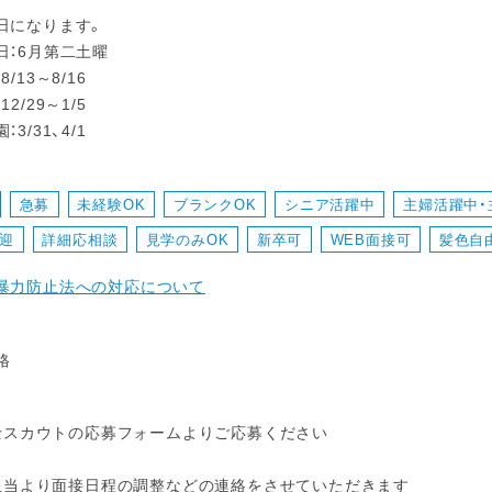
日になります。
日：6月第二土曜
/13～8/16
2/29～1/5
3/31、4/1
急募
未経験OK
ブランクOK
シニア活躍中
主婦活躍中・
迎
詳細応相談
見学のみOK
新卒可
WEB面接可
髪色自
暴力防止法への対応について
格
保育士スカウトの応募フォームよりご応募ください
採用担当より面接日程の調整などの連絡をさせていただきます