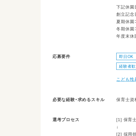
下記休園
創立記念
夏期休園：8
冬期休園：1
年度末休園：
応募要件
即日OK
経験者歓
こども性
必要な経験・求めるスキル
保育士資
選考プロセス
[1] 
↓
[2] 