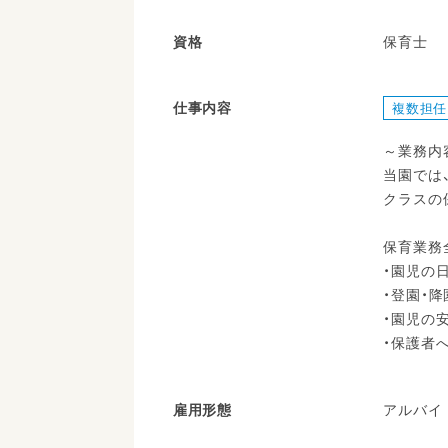
資格
保育士
仕事内容
複数担任
～業務内
当園では
クラスの
保育業務
・園児の
・登園・
・園児の
・保護者
雇用形態
アルバイ