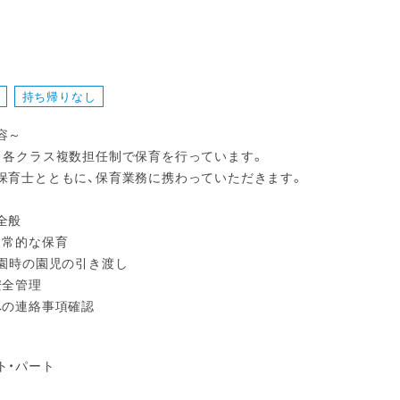
持ち帰りなし
容～
、各クラス複数担任制で保育を行っています。
保育士とともに、保育業務に携わっていただきます。
全般
日常的な保育
降園時の園児の引き渡し
安全管理
への連絡事項確認
ト・パート