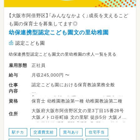
・お子様の得意・苦手に合わせた保育がしたい
・複数担任制なので、一人担任よりチームでアイ
【大阪市阿倍野区】「みんななかよく」成長を支えるこど
デアを出し合って働きたい方
も園の保育士を募集してます◎
・ピアノが苦手な方、気になさらず大丈夫です
幼保連携型認定こども園文の里幼稚園
＃【長く働ける環境】
認定こども園
・年間休日は121日。有給消化率100%。
幼保連携型認定こども園文の里幼稚園の求人一覧を見る
・ICT化促進中！ 事務スタッフの配置等で先生
正社員
雇用形態
たちの負担を軽減
・職員専用の休憩室があるので、休憩は仮眠をと
月収245,000円 〜
給与
ったりしっかりとリフレッシュ可能です
認定こども園における保育教諭業務全般
仕事
・定期的なミーティング、1on1も実施します！
内容
スタッフと法人が連携し、子ども中心の保育を
「いきなり全部は無理かも…」という不安があっ
密に行います
保育士 幼稚園教諭第一種 幼稚園教諭第二種
資格
ても大丈夫！
・産休育休制度もあり、取得復帰率は90％！運営
大阪府大阪市阿倍野区文の里3丁目15番28号
入職後は頼れる先輩スタッフが丁寧にフォロー
園での託児も利用可能です
住所
大阪メトロ谷町線 文の里駅 徒歩5分 大阪メト
します。
ロ御堂筋線 昭和町駅 『昭和町』駅より徒歩7分
皆様のご応募、挑戦をお待ちしております！
まずは子どもたちと顔と名前を覚えることから
駅チカ
交通費支給
賞与あり
住宅手当
スタート！