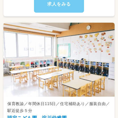
求人をみる
・15:30～ 自由遊び・順次降園
・18:30 通常保育終了（延長19:30まで）
＜こんな方が向いています＞
・子どもが大好きで、一人ひとりにじっくり向き
合いたい方
・大人数だと目が届きにくい…と感じる方（定員
12名・複数担任のチーム保育です）
・年齢・キャリア不問。未経験・ブランクのある
方も歓迎
＃楽しく働ける環境
・「みんな（保育士）でみんな（子ども）を見る」チ
ーム保育。日々の保育はみんなで協力し、書類
や保護者面談などは担当制で責任の所在も明確
です。
・大阪メトロ今福鶴見駅から徒歩10分／鶴見南
小学校から徒歩2分
保育教諭／年間休日115日／住宅補助あり／服装自由／
・持ち帰りなし／サービス残業は一切なし。残
業が発生した場合は残業代を全額支給します
駅近徒歩５分
・ICT化で書類仕事の負担を軽減