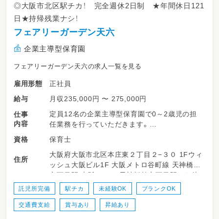
◎大阪市北区駅チカ！ 完全週休2日制 ★年間休日121
日★持帰残業ナシ！
フェアリーガーデン天六
企業主導型保育園
フェアリーガーデン天六の求人一覧を見る
正社員
雇用形態
月収235,000円 〜 275,000円
給与
定員12名の企業主導型保育園で0～2歳児の担
仕事
内容
任業務を行っていただきます。
保育士
資格
・日々の保育計画作成と保育
大阪府大阪市北区本庄東２丁目２−３０ 1Fウィ
・保護者さまの対応
住所
ッシュ大阪ビル1F 大阪メトロ谷町線 天神橋筋
・記録等に係る事務作業（全てPCで行います）
六丁目駅 大阪メトロ 天神橋筋六丁目駅から徒
歩で5分 大阪メトロ堺筋線 天神橋筋六丁目駅
＜ 保育の内容 ＞例
託児所完備
駅チカ
未経験OK
ブランクOK
大阪メトロ 天神橋筋六丁目駅から徒歩で5分
・8:00~9:30 自由遊び
交通費支給
賞与あり
昇給あり
・9:30~2歳児まではおやつ後、設定保育（戸外活
動や製作、リトミックなど）