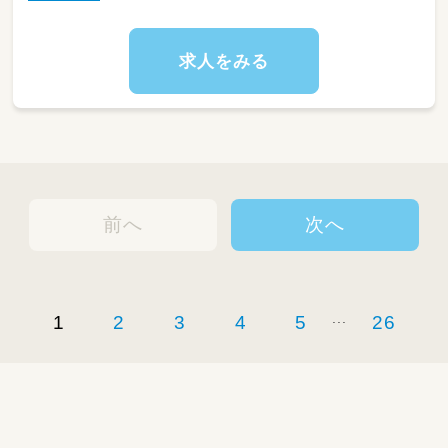
・11:30～ 給食、その後お昼寝
・14:30～ 起床・おやつ
求人をみる
・15:30～ 自由遊び・順次降園
・18:30 通常保育終了（延長19:30まで）
＜こんな方が向いています＞
・子どもが大好きで、一人ひとりにじっくり向き
合いたい方
・大人数だと目が届きにくい…と感じる方（定員
12名・複数担任のチーム保育です）
前へ
次へ
・年齢・キャリア不問。未経験・ブランクのある
方も歓迎
＃楽しく働ける環境
・「みんな（保育士）でみんな（子ども）を見る」チ
...
1
2
3
4
5
26
ーム保育。日々の保育はみんなで協力し、書類
や保護者面談などは担当制で責任の所在も明確
です。
・花博記念公園 鶴見緑地すぐ前／新森古市駅か
ら徒歩10分
・持ち帰りなし／サービス残業は一切なし。残