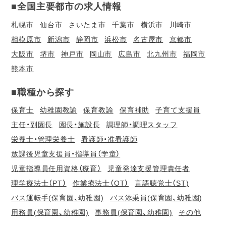
■全国主要都市の求人情報
札幌市
仙台市
さいたま市
千葉市
横浜市
川崎市
相模原市
新潟市
静岡市
浜松市
名古屋市
京都市
大阪市
堺市
神戸市
岡山市
広島市
北九州市
福岡市
熊本市
■職種から探す
保育士
幼稚園教諭
保育教諭
保育補助
子育て支援員
主任・副園長
園長・施設長
調理師・調理スタッフ
栄養士・管理栄養士
看護師・准看護師
放課後児童支援員・指導員（学童）
児童指導員任用資格（療育）
児童発達支援管理責任者
理学療法士（PT）
作業療法士（OT）
言語聴覚士（ST)
バス運転手(保育園、幼稚園)
バス添乗員(保育園、幼稚園)
用務員(保育園、幼稚園)
事務員(保育園、幼稚園)
その他