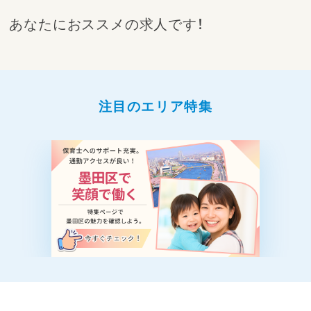
業が発生した場合は残業代を全額支給します
あなたにおススメの求人です！
・ICT化で書類仕事の負担を軽減
・賞与年2回・昇給あり／産休育休の取得実績あ
り／研修・キャリアアップ支援も
まずは見学だけでもOK。一緒に、子どもたちの
毎日に笑顔を増やしませんか？
注目のエリア特集