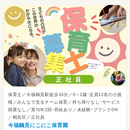
保育士／今福鶴見駅徒歩10分／0～2歳・定員12名の小規
模／みんなで見るチーム保育／持ち帰りなし・サービス
残業なし／賞与年2回・昇給あり／未経験・ブランクOK
／鶴見区／正社員
今福鶴見にこにこ保育園