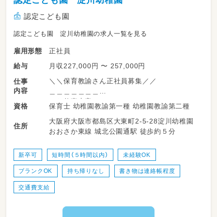
認定こども園 淀川幼稚園
・賞与年2回・昇給あり／産休育休の取得実績あ
り／研修・キャリアアップ支援も
認定こども園
認定こども園 淀川幼稚園の求人一覧を見る
まずは見学だけでもOK。一緒に、子どもたちの
毎日に笑顔を増やしませんか？
正社員
雇用形態
月収227,000円 〜 257,000円
給与
＼＼保育教諭さん正社員募集／／
仕事
内容
＿＿＿＿＿＿＿
お仕事内容
保育士 幼稚園教諭第一種 幼稚園教諭第二種
資格
￣￣￣￣￣￣￣
大阪府大阪市都島区大東町2-5-28淀川幼稚園
３～５歳児クラスの保育業務。
住所
おおさか東線 城北公園通駅 徒歩約５分
複数担任からスタートしていただけます♪
・担任業務
・簡単な日誌のみの書類業務
新卒可
短時間（５時間以内）
未経験OK
・掃除
ブランクOK
持ち帰りなし
書き物は連絡帳程度
・制作物作成 など
交通費支給
職員みんなで連携しながら保育を進めるため、
初めての担任でも安心して働けます◎
経験のある方はそのキャリアを活かしながら、