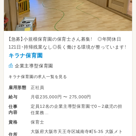
【急募】小規模保育園の保育士さん募集！ ◎年間休日
121日・持帰残業なし◎長く働ける環境が整っています！
キラナ保育園
企業主導型保育園
キラナ保育園の求人一覧を見る
正社員
雇用形態
月収235,000円 〜 275,000円
給与
定員12名の企業主導型保育園で0～2歳児の担
仕事
内容
任業務
保育士
資格
・日々の保育計画作成と保育
大阪府大阪市天王寺区城南寺町5-35 大阪メト
・保護者さまの対応
住所