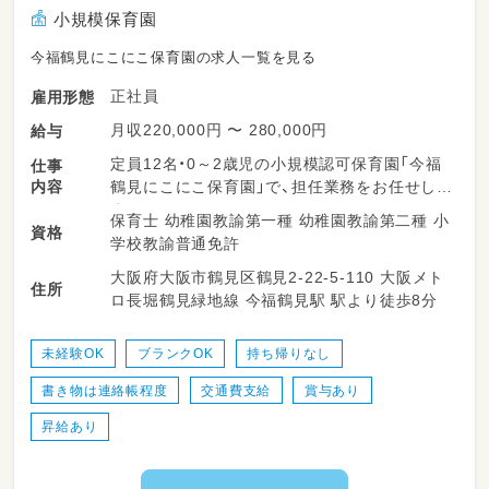
小規模保育園
今福鶴見にこにこ保育園の求人一覧を見る
正社員
雇用形態
月収220,000円 〜 280,000円
給与
定員12名・0～2歳児の小規模認可保育園「今福
仕事
内容
鶴見にこにこ保育園」で、担任業務をお任せしま
す。
保育士 幼稚園教諭第一種 幼稚園教諭第二種 小
資格
学校教諭普通免許
◎0～2歳児の担任業務（日々の保育計画・記録）
大阪府大阪市鶴見区鶴見2-22-5-110 大阪メト
◎保護者対応、連絡帳など（記録はICT化でPC
住所
ロ長堀鶴見緑地線 今福鶴見駅 駅より徒歩8分
入力、負担少なめ）
◎遊び・生活・行事、園内環境の整備 など
未経験OK
ブランクOK
持ち帰りなし
＜1日の流れ（例）＞
書き物は連絡帳程度
交通費支給
賞与あり
・7:30～ 順次登園・自由遊び
・9:30～ おやつ後、設定保育（戸外活動・製作・リ
昇給あり
トミックなど）
・11:30～ 給食、その後お昼寝
・14:30～ 起床・おやつ