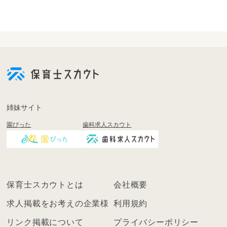
会
員
登
録
も
姉妹サイト
し
園ぴった
歯科求人スカウト
く
は
ロ
グ
イ
保育士スカウトとは
会社概要
ン
を
求人掲載をお考えの企業様
利用規約
し
リンク掲載について
プライバシーポリシー
て