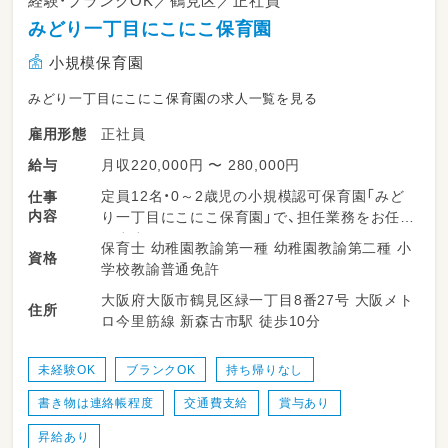
経験・ブランクOK／鶴見区／正社員
みどり一丁目にこにこ保育園
小規模保育園
みどり一丁目にこにこ保育園の求人一覧を見る
正社員
雇用形態
月収220,000円 〜 280,000円
給与
定員12名・0～2歳児の小規模認可保育園「みど
仕事
内容
り一丁目にこにこ保育園」で、担任業務をお任せ
します。
保育士 幼稚園教諭第一種 幼稚園教諭第二種 小
資格
学校教諭普通免許
◎0～2歳児の担任業務（日々の保育計画・記録）
大阪府大阪市鶴見区緑一丁目8番27号 大阪メト
◎保護者対応、連絡帳など（記録はICT化でPC
住所
ロ今里筋線 新森古市駅 徒歩10分
入力、負担少なめ）
◎遊び・生活・行事、園内環境の整備 など
未経験OK
ブランクOK
持ち帰りなし
＜1日の流れ（例）＞
書き物は連絡帳程度
交通費支給
賞与あり
・7:30～ 順次登園・自由遊び
・9:30～ おやつ後、設定保育（戸外活動・製作・リ
昇給あり
トミックなど）