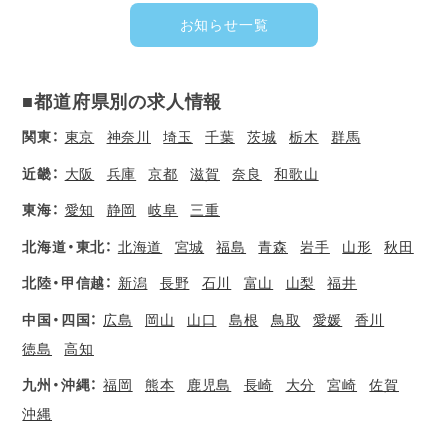
お知らせ一覧
■都道府県別の求人情報
関東：
東京
神奈川
埼玉
千葉
茨城
栃木
群馬
近畿：
大阪
兵庫
京都
滋賀
奈良
和歌山
東海：
愛知
静岡
岐阜
三重
北海道・東北：
北海道
宮城
福島
青森
岩手
山形
秋田
北陸・甲信越：
新潟
長野
石川
富山
山梨
福井
中国・四国：
広島
岡山
山口
島根
鳥取
愛媛
香川
徳島
高知
九州・沖縄：
福岡
熊本
鹿児島
長崎
大分
宮崎
佐賀
沖縄