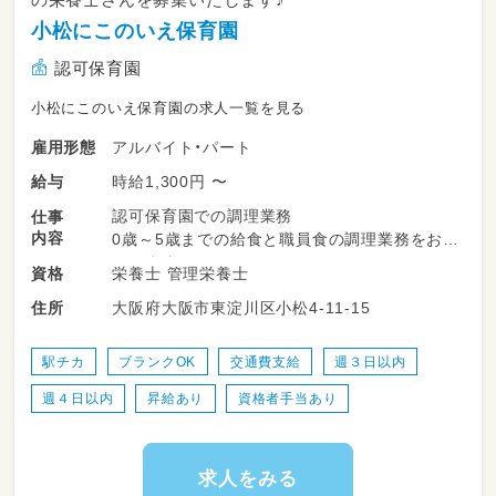
小松にこのいえ保育園
認可保育園
小松にこのいえ保育園の求人一覧を見る
アルバイト・パート
雇用形態
時給1,300円 〜
給与
認可保育園での調理業務
仕事
内容
0歳～5歳までの給食と職員食の調理業務をお願
いします。
栄養士 管理栄養士
資格
大阪府大阪市東淀川区小松4-11-15
住所
雇用期間の定めあり(6ヶ月、原則更新)※更新回
数上限なし
従事すべき業務の変更の範囲:なし
駅チカ
ブランクOK
交通費支給
週３日以内
就業の場所の変更の範囲:なし
週４日以内
昇給あり
資格者手当あり
求人をみる