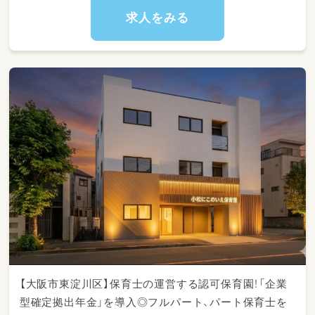
トミックなど）
求人をみる
・11:30〜 給食、その後お昼寝
・14:30〜 起床・おやつ
・15:30〜 自由遊び・順次降園
・18:30 閉園（延長19:30まで／実際はほとんど
なし）
＜こんな方が向いています＞
・子どもが大好きで、一人ひとりにじっくり向き
合いたい方
・大人数だと目が届きにくい…と感じる方（定員
12名・複数担任のチーム保育です）
・年齢・キャリア不問。未経験・ブランクのある
方も歓迎
＃楽しく働ける環境
・「みんな（保育士）でみんな（子ども）を見る」チ
ーム保育。日々の保育はみんなで協力し、書類
や保護者面談などは担当制で責任の所在も明確
【大阪市東淀川区】保育士の運営する認可保育園！「企業
です。
型確定拠出年金」を導入◎フルパート、パート保育士を
・JR塚本駅から徒歩2分の駅チカ