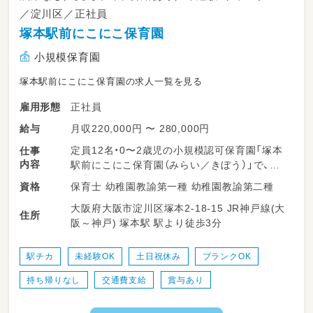
／淀川区／正社員
塚本駅前にこにこ保育園
小規模保育園
塚本駅前にこにこ保育園の求人一覧を見る
正社員
雇用形態
月収220,000円 〜 280,000円
給与
定員12名・0〜2歳児の小規模認可保育園「塚本
仕事
内容
駅前にこにこ保育園（みらい／きぼう）」で、担
任業務をお任せします。
保育士 幼稚園教諭第一種 幼稚園教諭第二種
資格
大阪府大阪市淀川区塚本2-18-15 JR神戸線(大
◎0〜2歳児の担任業務（日々の保育計画・記録）
住所
阪～神戸) 塚本駅 駅より徒歩3分
◎保護者対応、連絡帳など（記録はICT化でPC
入力、負担少なめ）
◎遊び・生活・行事、園内環境の整備 など
駅チカ
未経験OK
土日祝休み
ブランクOK
持ち帰りなし
交通費支給
賞与あり
＜1日の流れ（例）＞
・7:30〜 順次登園・自由遊び
・9:30〜 おやつ後、設定保育（戸外活動・製作・リ