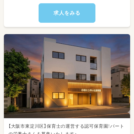
・12:00~給食、その後お昼寝
・14:30~起床、その後おやつ（幼児クラスは原則
求人をみる
お昼寝はしません）
・17:00~自由遊び（開所時間が長いため、「自由
遊び」の時間でも年齢に沿った保育計画を立て
た中から遊びを選んで行います）
・～19 :00全園児降園
・雇入れ後の業務範囲の変更なし
・就業場所の変更なし（同法人が運営する園に配
属の場合あり）
【大阪市東淀川区】保育士の運営する認可保育園！パート
の栄養士さんを募集いたします♪