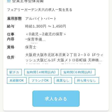
企業主導型保育園
フェアリーガーデン天六の求人一覧を見る
アルバイト・パート
雇用形態
時給1,300円 〜 1,450円
給与
＜0歳児～2歳児の保育＞
仕事
内容
・保育準備
・お掃除
保育士
資格
・お散歩の付き添い
大阪府大阪市北区本庄東２丁目２−３０ 1Fウィ
・お昼寝中の見守り
住所
ッシュ大阪ビル1F 大阪メトロ谷町線 天神橋筋
・連絡帳や日誌の記入もお願いする場合がござ
六丁目駅 大阪メトロ 天神橋筋六丁目駅から徒
います（勤務する時間帯による）
歩で5分 大阪メトロ堺筋線 天神橋筋六丁目駅
駅チカ
短時間（４時間以内）
短時間（６時間以内）
大阪メトロ 天神橋筋六丁目駅から徒歩で5分
〈こんな方が向いています♪〉
未経験OK
ブランクOK
残業なし
持ち帰りなし
・お子さまの事もスタッフの事も大事にできる
人
・担任を主で行うより影でサポートしたい方
・人の役に立ちたい、何より子どもが大好きな
求人をみる
人！