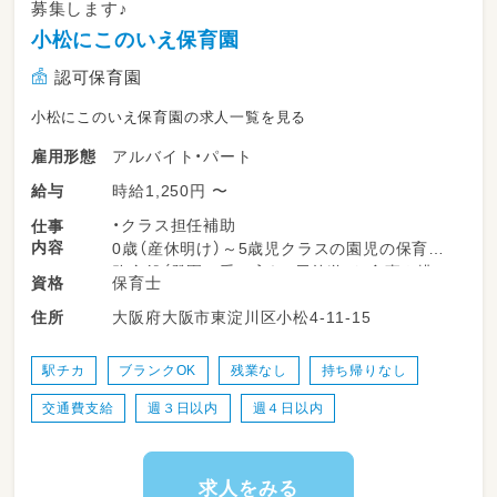
募集します♪
・持ち帰りなし／サービス残業は一切なし。残
業が発生した場合は残業代を全額しっかり支給
小松にこのいえ保育園
します
認可保育園
・ICT化で書類仕事の負担を軽減
・賞与年2回・昇給あり／産休育休の取得実績あ
小松にこのいえ保育園の求人一覧を見る
り／研修・キャリアアップ支援も
アルバイト・パート
雇用形態
まずは見学だけでもOK。一緒に、子どもたちの
時給1,250円 〜
給与
毎日に笑顔を増やしませんか？
・クラス担任補助
仕事
内容
0歳（産休明け）～5歳児クラスの園児の保育業
務全般（登園の受け入れ・戸外遊び・食事や排せ
保育士
資格
つの援助・午睡時の見守り等）をお願いします。
大阪府大阪市東淀川区小松4-11-15
住所
その他保育業務に付随する仕事。
※地域の子育て家庭に対し、定期的にファミリ
ーコンサートをしています♪
駅チカ
ブランクOK
残業なし
持ち帰りなし
※ドラム、ベース、歌が得意な方歓迎
交通費支給
週３日以内
週４日以内
雇用期間6ヶ月（原則更新）
業務の変更範囲:なし
就業場所変更:法人の定める範囲
求人をみる