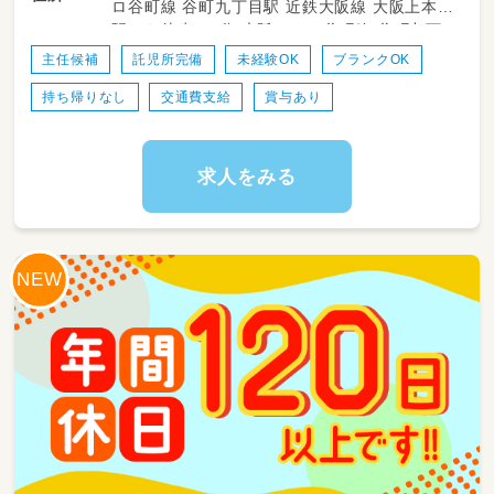
ロ谷町線 谷町九丁目駅 近鉄大阪線 大阪上本町
・記録等に係る事務作業（全てPCで行います）
駅から徒歩で5分 大阪メトロ谷町線 谷町九丁
目駅から徒歩で10分 近鉄大阪線 大阪上本町駅
＜ 保育の内容 ＞例
主任候補
託児所完備
未経験OK
ブランクOK
近鉄大阪線 大阪上本町駅から徒歩で5分 大阪
・7:30~9:00 自由遊び
持ち帰りなし
交通費支給
賞与あり
メトロ谷町線 谷町九丁目駅から徒歩で10分
・9:00~2歳児まではおやつ後、設定保育（戸外活
動や製作、リトミックなど）
・12:00~給食、その後お昼寝
・14:30~起床、その後おやつ（幼児クラスは原則
求人をみる
お昼寝はしません）
・17:00~自由遊び（開所時間が長いため、「自由
遊び」の時間でも年齢に沿った保育計画を立て
た中から遊びを選んで行います）
・～19:00全園児降園
【こんな方が向いています♪】
・人の役に立ちたい、何より子どもが大好きな
人！
・自分から意見を発信でき、それを実行できる方
・年齢やキャリアは問いません！自分で学ぶ意欲
のある人
・大人数制の保育だとひとりひとりに対応しに
くいと感じる