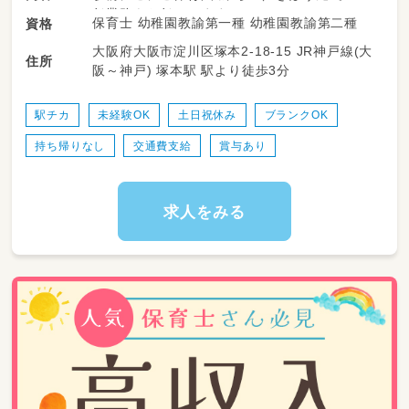
任業務をお任せします。
保育士 幼稚園教諭第一種 幼稚園教諭第二種
資格
大阪府大阪市淀川区塚本2-18-15 JR神戸線(大
◎0〜2歳児の担任業務（日々の保育計画・記録）
住所
阪～神戸) 塚本駅 駅より徒歩3分
◎保護者対応、連絡帳など（記録はICT化でPC
入力、負担少なめ）
◎遊び・生活・行事、園内環境の整備 など
駅チカ
未経験OK
土日祝休み
ブランクOK
持ち帰りなし
交通費支給
賞与あり
＜1日の流れ（例）＞
・7:30〜 順次登園・自由遊び
・9:30〜 おやつ後、設定保育（戸外活動・製作・リ
トミックなど）
求人をみる
・11:30〜 給食、その後お昼寝
・14:30〜 起床・おやつ
・15:30〜 自由遊び・順次降園
・18:30 閉園（延長19:30まで／実際はほとんど
なし）
＜こんな方が向いています＞
・子どもが大好きで、一人ひとりにじっくり向き
合いたい方
・大人数だと目が届きにくい…と感じる方（定員