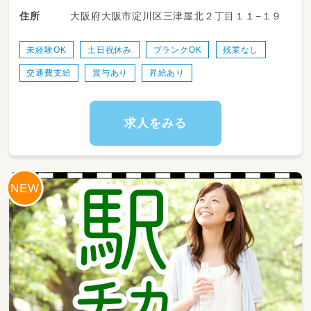
└学校や幼稚園、相談支援機関など
大阪府大阪市淀川区三津屋北２丁目１１−１９
住所
などのプログラムを子ども達に提供しています
未経験OK
土日祝休み
ブランクOK
残業なし
交通費支給
賞与あり
昇給あり
求人をみる