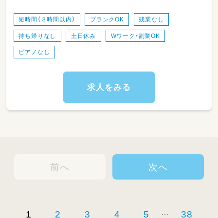
小規模保育園なので、
担任制ではございません☆
短時間（３時間以内）
ブランクOK
残業なし
持ち帰りなし
土日休み
Wワーク・副業OK
-----*-----*-----*-----*-----*-----*-----
ピアノなし
早番か遅番どちらかにかかる
1日2,3時間程度から(^^♪
求人をみる
週3日からでもOKなので、
ご家庭との両立もしやすいですよ！
なかなか出ない、週3日・短時間求人なので
早めにお問い合わせお待ちしておりますね☆
-----*-----*-----*-----*-----*-----*-----
前へ
次へ
定員は19名前後なので
子ども一人一人の好きなことや
得意なことなども気づきやすいです。
【保育理念】
...
1
2
3
4
5
38