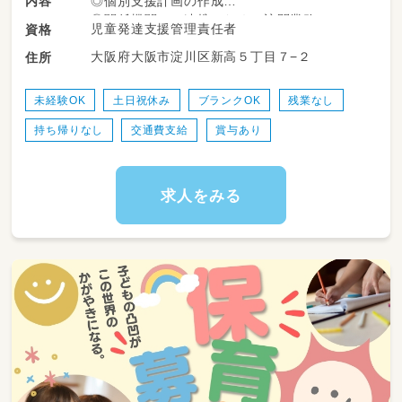
内容
◎個別支援計画の作成
◎関係機関との連携のための訪問業務
児童発達支援管理責任者
資格
└学校や幼稚園、相談支援機関など
大阪府大阪市淀川区新高５丁目７−２
住所
などのプログラムを子ども達に提供しています
未経験OK
土日祝休み
ブランクOK
残業なし
持ち帰りなし
交通費支給
賞与あり
求人をみる