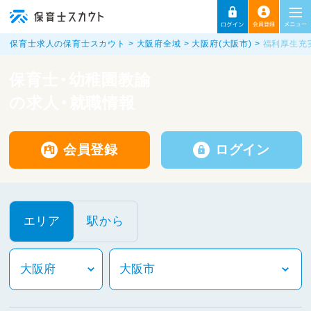
保育士求人の保育士スカウト
大阪府全域
大阪府(大阪市)
福利厚生充
保育士・幼稚園教諭
の求人・就職情報
会員登録
ログイン
エリア
駅から