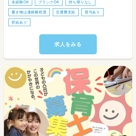
未経験OK
ブランクOK
持ち帰りなし
＜1日の流れ（例）＞
書き物は連絡帳程度
交通費支給
賞与あり
・7:30～ 順次登園・自由遊び
・9:30～ おやつ後、設定保育（戸外活動・製作・リ
昇給あり
トミックなど）
・11:30～ 給食、その後お昼寝
・14:30～ 起床・おやつ
求人をみる
・15:30～ 自由遊び・順次降園
・18:30 通常保育終了（延長19:30まで）
＜こんな方が向いています＞
・子どもが大好きで、一人ひとりにじっくり向き
合いたい方
・大人数だと目が届きにくい…と感じる方（定員
12名・複数担任のチーム保育です）
・年齢・キャリア不問。未経験・ブランクのある
方も歓迎
＃楽しく働ける環境
・「みんな（保育士）でみんな（子ども）を見る」チ
ーム保育。日々の保育はみんなで協力し、書類
や保護者面談などは担当制で責任の所在も明確