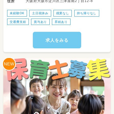
大阪府大阪市淀川区三津屋南2丁目12-8
住所
などのプログラムを子ども達に提供しています
未経験OK
土日祝休み
残業なし
持ち帰りなし
交通費支給
賞与あり
昇給あり
求人をみる