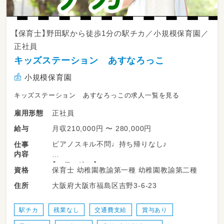
【保育士】野田駅から徒歩1分の駅チカ／小規模保育園／
正社員
キッズステーション あすなろっこ
小規模保育園
キッズステーション あすなろっこの求人一覧を見る
正社員
雇用形態
月収210,000円 〜 280,000円
給与
ピアノスキル不問♩持ち帰りなし♪
仕事
内容
【一日の流れ】
保育士 幼稚園教諭第一種 幼稚園教諭第二種
資格
​7:30 延長保育
大阪府大阪市福島区吉野3-6-23
住所
8:00 順次登園
検温・身支度
自由遊び
駅チカ
残業なし
交通費支給
賞与あり
​9:30 片付け