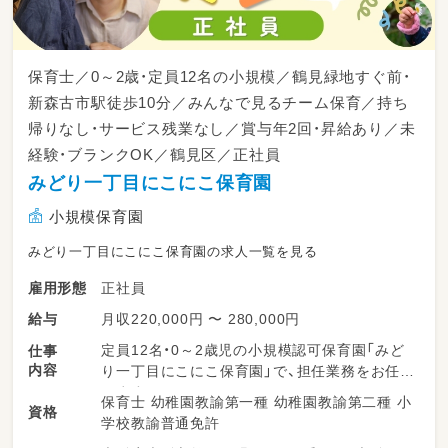
です。
・大阪メトロ今福鶴見駅から徒歩10分／鶴見南
小学校から徒歩2分
保育士／0～2歳・定員12名の小規模／鶴見緑地すぐ前・
・持ち帰りなし／サービス残業は一切なし。残
業が発生した場合は残業代を全額支給します
新森古市駅徒歩10分／みんなで見るチーム保育／持ち
・ICT化で書類仕事の負担を軽減
帰りなし・サービス残業なし／賞与年2回・昇給あり／未
・賞与年2回・昇給あり／産休育休の取得実績あ
経験・ブランクOK／鶴見区／正社員
り／研修・キャリアアップ支援も
みどり一丁目にこにこ保育園
まずは見学だけでもOK。一緒に、子どもたちの
小規模保育園
毎日に笑顔を増やしませんか？
みどり一丁目にこにこ保育園の求人一覧を見る
正社員
雇用形態
月収220,000円 〜 280,000円
給与
定員12名・0～2歳児の小規模認可保育園「みど
仕事
内容
り一丁目にこにこ保育園」で、担任業務をお任せ
します。
保育士 幼稚園教諭第一種 幼稚園教諭第二種 小
資格
学校教諭普通免許
◎0～2歳児の担任業務（日々の保育計画・記録）