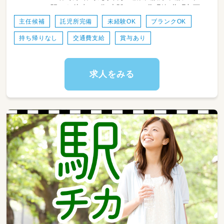
駅から徒歩で5分 大阪メトロ谷町線 谷町九丁
目駅から徒歩で10分 近鉄大阪線 大阪上本町駅
＜ 保育の内容 ＞例
主任候補
託児所完備
未経験OK
ブランクOK
近鉄大阪線 大阪上本町駅から徒歩で5分 大阪
・7:30~9:00 自由遊び
持ち帰りなし
交通費支給
賞与あり
メトロ谷町線 谷町九丁目駅から徒歩で10分
・9:00~2歳児まではおやつ後、設定保育（戸外活
動や製作、リトミックなど）
・12:00~給食、その後お昼寝
・14:30~起床、その後おやつ（幼児クラスは原則
求人をみる
お昼寝はしません）
・17:00~自由遊び（開所時間が長いため、「自由
遊び」の時間でも年齢に沿った保育計画を立て
た中から遊びを選んで行います）
・～19:00全園児降園
【こんな方が向いています♪】
・人の役に立ちたい、何より子どもが大好きな
人！
・自分から意見を発信でき、それを実行できる方
・年齢やキャリアは問いません！自分で学ぶ意欲
のある人
・大人数制の保育だとひとりひとりに対応しに
くいと感じる