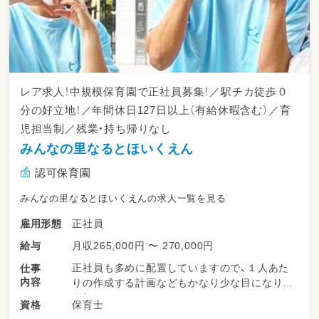
レア求人！中規模保育園で正社員募集！／駅チカ徒歩０
分の好立地！／年間休日127日以上（有給休暇含む）／育
児担当制／残業・持ち帰りなし
みんなの里なるとほいくえん
認可保育園
みんなの里なるとほいくえんの求人一覧を見る
正社員
雇用形態
月収265,000円 〜 270,000円
給与
正社員も多めに配置していますので、１人あた
仕事
内容
りの作成する計画などもかなり少な目になりま
す！
保育士
資格
また書き物に関してもICT化を導入しながら簡