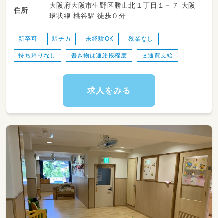
大阪府大阪市生野区勝山北１丁目１－７ 大阪
素化しているので
住所
環状線 桃谷駅 徒歩０分
残業や持ち帰りは一切なく、家庭とお仕事のバ
ランスもとりやすいので
子育て中の方も安心して働いていただけるよう
新卒可
駅チカ
未経験OK
残業なし
働きやすさも重視した職場です♪
持ち帰りなし
書き物は連絡帳程度
交通費支給
お気軽にご応募をお待ちしています！
求人をみる