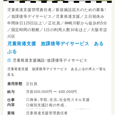
・お子様の得意・苦手に合わせた保育がしたい
・複数担任制なので、一人担任よりチームでアイ
児童発達支援管理責任者／新規施設拡大のための募集！
デアを出し合って働きたい方
／放課後等デイサービス／児童発達支援／土日祝休み
・ピアノが苦手な方、気になさらず大丈夫です
年間休日125日以上！／正社員／神崎川駅から徒歩約5分
＃【長く働ける環境】
／固定時間の勤務／1日の利用人数10名ほど／大阪市淀
川区
・年間休日は121日。有給消化率100%。
児童発達支援 放課後等デイサービス ある
・ICT化促進中！ 事務スタッフの配置等で先生
たちの負担を軽減
ぶる
・職員専用の休憩室があるので、休憩は仮眠をと
児童発達支援施設・放課後等デイサービス
ったりしっかりとリフレッシュ可能です
・定期的なミーティング、1on1も実施します！
児童発達支援 放課後等デイサービス あるぶるの求人一覧を
スタッフと法人が連携し、子ども中心の保育を
見る
密に行います
・産休育休制度もあり、取得復帰率は90％！運営
正社員
雇用形態
園での託児も利用可能です
月収300,000円 〜 400,000円
給与
皆様のご応募、挑戦をお待ちしております！
◎身体、学習、生活、社会性スキル支援
仕事
内容
◎個別支援計画の作成
◎関係機関との連携のための訪問業務
児童発達支援管理責任者
資格