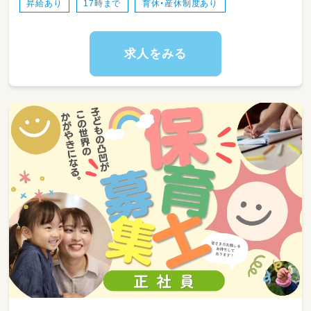
昇給あり
17時まで
育休・産休制度あり
排泄・手洗い
おやつ／水分補給
10:00 体操／リトミック
室内・戸外遊び
求人をみる
​11:00 片付け
排泄・手洗い
給食
​12:00 排泄・着替え
順次午睡
15:00 起床
排泄・手洗い
おやつ／水分補給
15:30～ 順次降園
19:00～ 延長保育
​19:30まで