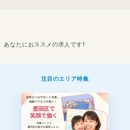
ココロとカラダの
「安心」「安全」な環境を整備し、
お子様、保護者様、職員含めた
保育に携わる全ての方が「笑顔」あふれる保育園
「ココロ」と「カラダ」の
融合された保育をモットーに、
私たちと関わる全ての人の
あなたにおススメの求人です！
幸せと社会に貢献します
【保育目標】
・じぶんのことが大好きな子ども
・探求が大好きな子ども
・保育園が大好きな子ども
注目のエリア特集
-----*-----*-----*-----*-----*-----*-----