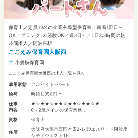
保育士／定員19名の企業主導型保育室／新着！即日～
OK／ブランク・未経験OK／週3日～／1日2,3時間の短
時間求人／阿波座駅
ここえみ保育園大阪西
小規模保育園
ここえみ保育園大阪西の求人一覧を見る
アルバイト・パート
雇用形態
時給1,350円 〜
給与
★☆★★☆★★☆★★☆★★☆★
仕事
内容
0～2歳メインの保育業務
★☆★★☆★★☆★★☆★★☆★
保育士
資格
大阪府大阪市西区本田2-1-39エスリード阿波座
◇預かり業務メインでお願いします！
住所
シティウエスト1F