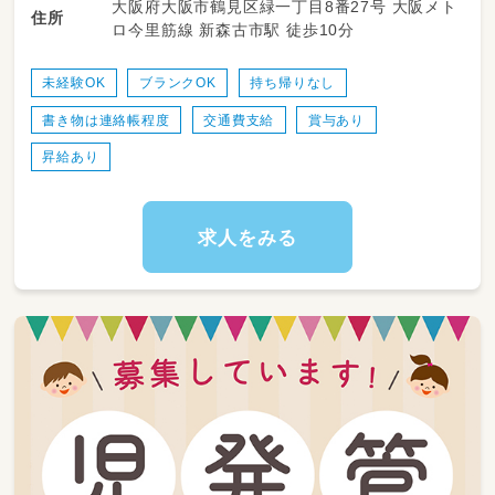
大阪府大阪市鶴見区緑一丁目8番27号 大阪メト
◎保護者対応、連絡帳など（記録はICT化でPC
住所
ロ今里筋線 新森古市駅 徒歩10分
入力、負担少なめ）
◎遊び・生活・行事、園内環境の整備 など
未経験OK
ブランクOK
持ち帰りなし
＜1日の流れ（例）＞
書き物は連絡帳程度
交通費支給
賞与あり
・7:30～ 順次登園・自由遊び
・9:30～ おやつ後、設定保育（戸外活動・製作・リ
昇給あり
トミックなど）
・11:30～ 給食、その後お昼寝
・14:30～ 起床・おやつ
求人をみる
・15:30～ 自由遊び・順次降園
・18:30 通常保育終了（延長19:30まで）
＜こんな方が向いています＞
・子どもが大好きで、一人ひとりにじっくり向き
合いたい方
・大人数だと目が届きにくい…と感じる方（定員
12名・複数担任のチーム保育です）
・年齢・キャリア不問。未経験・ブランクのある
方も歓迎
＃楽しく働ける環境