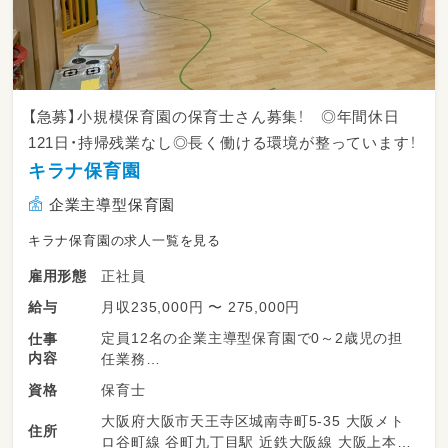
【急募】小規模保育園の保育士さん募集！ ◎年間休日
121日・持帰残業なし◎長く働ける環境が整っています！
キラナ保育園
企業主導型保育園
キラナ保育園の求人一覧を見る
正社員
雇用形態
月収235,000円 〜 275,000円
給与
定員12名の企業主導型保育園で0～2歳児の担
仕事
内容
任業務
保育士
資格
・日々の保育計画作成と保育
大阪府大阪市天王寺区城南寺町5-35 大阪メト
・保護者さまの対応
住所
ロ谷町線 谷町九丁目駅 近鉄大阪線 大阪上本町
・記録等に係る事務作業（全てPCで行います）