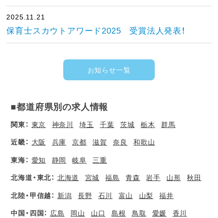
2025.11.21
保育士スカウトアワード2025 受賞法人発表！
お知らせ一覧
■都道府県別の求人情報
関東：
東京
神奈川
埼玉
千葉
茨城
栃木
群馬
近畿：
大阪
兵庫
京都
滋賀
奈良
和歌山
東海：
愛知
静岡
岐阜
三重
北海道・東北：
北海道
宮城
福島
青森
岩手
山形
秋田
北陸・甲信越：
新潟
長野
石川
富山
山梨
福井
中国・四国：
広島
岡山
山口
島根
鳥取
愛媛
香川