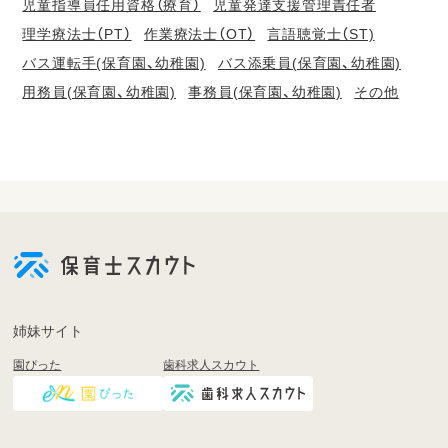
児童指導員任用資格（療育）
児童発達支援管理責任者
理学療法士（PT）
作業療法士（OT）
言語聴覚士（ST)
バス運転手(保育園、幼稚園)
バス添乗員(保育園、幼稚園)
用務員(保育園、幼稚園)
事務員(保育園、幼稚園)
その他
会
員
登
録
も
姉妹サイト
し
園ぴった
歯科求人スカウト
く
は
ロ
グ