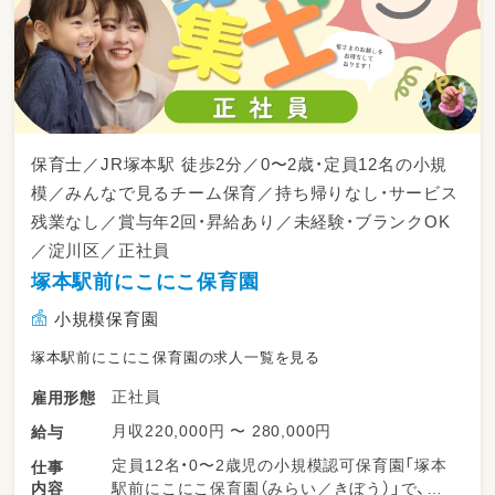
保育士／JR塚本駅 徒歩2分／0〜2歳・定員12名の小規
模／みんなで見るチーム保育／持ち帰りなし・サービス
残業なし／賞与年2回・昇給あり／未経験・ブランクOK
／淀川区／正社員
塚本駅前にこにこ保育園
小規模保育園
塚本駅前にこにこ保育園の求人一覧を見る
正社員
雇用形態
月収220,000円 〜 280,000円
給与
定員12名・0〜2歳児の小規模認可保育園「塚本
仕事
内容
駅前にこにこ保育園（みらい／きぼう）」で、担