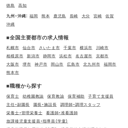
徳島
高知
九州・沖縄：
福岡
熊本
鹿児島
長崎
大分
宮崎
佐賀
沖縄
■全国主要都市の求人情報
札幌市
仙台市
さいたま市
千葉市
横浜市
川崎市
相模原市
新潟市
静岡市
浜松市
名古屋市
京都市
大阪市
堺市
神戸市
岡山市
広島市
北九州市
福岡市
熊本市
■職種から探す
保育士
幼稚園教諭
保育教諭
保育補助
子育て支援員
主任・副園長
園長・施設長
調理師・調理スタッフ
栄養士・管理栄養士
看護師・准看護師
放課後児童支援員・指導員（学童）