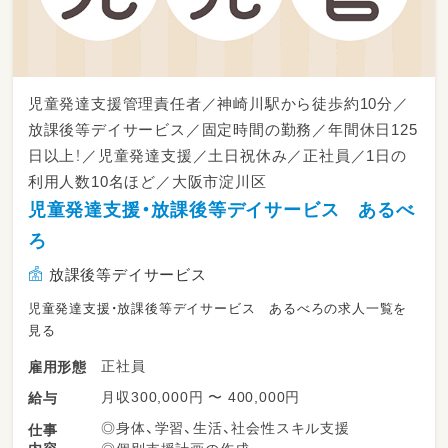
・「みんな（保育士）でみんな（子ども）を見る」チ
ーム保育。日々の保育はみんなで協力し、書類
や保護者面談などは担当制で責任の所在も明確
です。
児童発達支援管理責任者／神崎川駅から徒歩約10分／
・花博記念公園 鶴見緑地すぐ前／新森古市駅か
ら徒歩10分
放課後等デイサービス／固定時間の勤務／年間休日125
・持ち帰りなし／サービス残業は一切なし。残
日以上！／児童発達支援／土日祝休み／正社員／1日の
業が発生した場合は残業代を全額支給します
利用人数10名ほど／大阪市淀川区
・ICT化で書類仕事の負担を軽減
児童発達支援・放課後等デイサービス あるべ
・賞与年2回・昇給あり／産休育休の取得実績あ
り／研修・キャリアアップ支援も
ろ
まずは見学だけでもOK。一緒に、子どもたちの
放課後等デイサービス
毎日に笑顔を増やしませんか？
児童発達支援・放課後等デイサービス あるべろの求人一覧を
見る
正社員
雇用形態
月収300,000円 〜 400,000円
給与
◎身体、学習、生活、社会性スキル支援
仕事