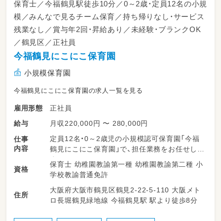
保育士／今福鶴見駅徒歩10分／0～2歳・定員12名の小規
模／みんなで見るチーム保育／持ち帰りなし・サービス
残業なし／賞与年2回・昇給あり／未経験・ブランクOK
／鶴見区／正社員
今福鶴見にこにこ保育園
小規模保育園
今福鶴見にこにこ保育園の求人一覧を見る
正社員
雇用形態
月収220,000円 〜 280,000円
給与
定員12名・0～2歳児の小規模認可保育園「今福
仕事
内容
鶴見にこにこ保育園」で、担任業務をお任せしま
す。
保育士 幼稚園教諭第一種 幼稚園教諭第二種 小
資格
学校教諭普通免許
◎0～2歳児の担任業務（日々の保育計画・記録）
大阪府大阪市鶴見区鶴見2-22-5-110 大阪メト
◎保護者対応、連絡帳など（記録はICT化でPC
住所
ロ長堀鶴見緑地線 今福鶴見駅 駅より徒歩8分
入力、負担少なめ）
◎遊び・生活・行事、園内環境の整備 など