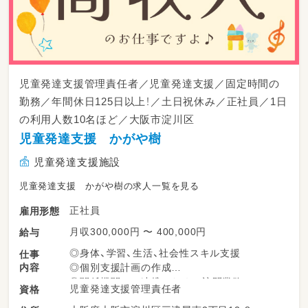
12名・複数担任のチーム保育です）
・年齢・キャリア不問。未経験・ブランクのある
方も歓迎
＃楽しく働ける環境
・「みんな（保育士）でみんな（子ども）を見る」チ
児童発達支援管理責任者／児童発達支援／固定時間の
ーム保育。日々の保育はみんなで協力し、書類
勤務／年間休日125日以上！／土日祝休み／正社員／1日
や保護者面談などは担当制で責任の所在も明確
の利用人数10名ほど／大阪市淀川区
です。
・JR塚本駅から徒歩2分の駅チカ
児童発達支援 かがや樹
・持ち帰りなし／サービス残業は一切なし。残
児童発達支援施設
業が発生した場合は残業代を全額しっかり支給
します
児童発達支援 かがや樹の求人一覧を見る
・ICT化で書類仕事の負担を軽減
・賞与年2回・昇給あり／産休育休の取得実績あ
正社員
雇用形態
り／研修・キャリアアップ支援も
月収300,000円 〜 400,000円
給与
まずは見学だけでもOK。一緒に、子どもたちの
◎身体、学習、生活、社会性スキル支援
仕事
毎日に笑顔を増やしませんか？
内容
◎個別支援計画の作成
◎関係機関との連携のための訪問業務
児童発達支援管理責任者
資格
└学校や幼稚園、相談支援機関など