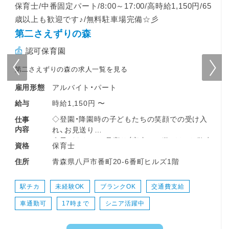
/65
保育士/夜間パート/18:00～03:00/高時給1,150円＋夜間
手当☆/65歳以上も歓迎です♪/無料駐車場完備☆彡
第二さえずりの森
認可保育園
第二さえずりの森の求人一覧を見る
アルバイト・パート
雇用形態
時給1,150円 〜
給与
け入
◇登園・降園時の子どもたちの笑顔での受け入
仕事
内容
れ、お見送り
散歩
◇子どもたちの見守り（室内での遊びや、お散歩
保育士
資格
などの戸外活動の引率）
青森県八戸市番町20-6番町ヒルズ1階
住所
の
◇排泄の自立サポート、おむつ交換、着替えの
補助
◇楽しいもぐもぐ時間を支える食事介助
駅チカ
短時間（４時間以内）
未経験OK
守り
◇お昼寝（午睡）の準備や、安全な睡眠の見守り
ブランクOK
交通費支給
車通勤可
シニア活躍中
ど
◇お部屋の清掃や、おもちゃの消毒など、子ど
もたちが安心して過ごせる環境整備
◇季節の行事やイベントの計画・準備・運営