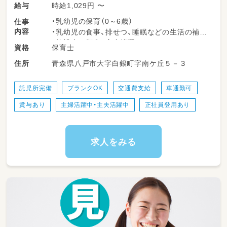
時給1,029円 〜
給与
・乳幼児の保育（0～6歳）
仕事
内容
・乳幼児の食事、排せつ、睡眠などの生活の補助
・施設内の衛生、安全管理
保育士
資格
・その他、保育に必要な事項
青森県八戸市大字白銀町字南ケ丘５－３
住所
など保育全般に携わっていただきます！
託児所完備
ブランクOK
交通費支給
車通勤可
賞与あり
主婦活躍中・主夫活躍中
正社員登用あり
求人をみる