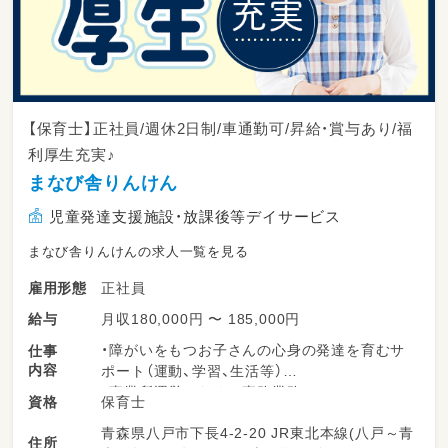
【保育士】正社員/週休2日制/車通勤可/昇給・賞与あり/福
利厚生充実♪
まなび舎りんけん
児童発達支援施設・放課後等デイサービス
まなび舎りんけんの求人一覧を見る
正社員
雇用形態
月収180,000円 〜 185,000円
給与
・障がいをもつお子さんの心身の発達を育むサ
仕事
内容
ポート（運動、学習、生活等）
・事業所運営のための事務業務
保育士
資格
青森県八戸市下長4-2-20 JR東北本線(八戸～青
サービス形態：放課後等デイサービス
住所