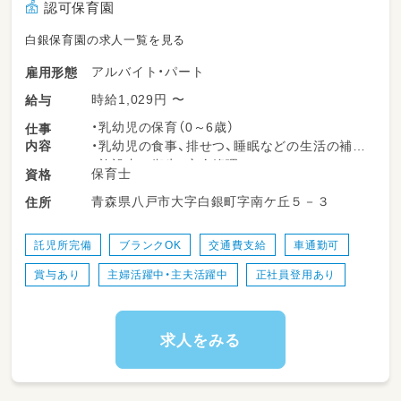
認可保育園
白銀保育園の求人一覧を見る
アルバイト・パート
雇用形態
時給1,029円 〜
給与
・乳幼児の保育（0～6歳）
仕事
内容
・乳幼児の食事、排せつ、睡眠などの生活の補助
・施設内の衛生、安全管理
保育士
資格
・その他、保育に必要な事項
青森県八戸市大字白銀町字南ケ丘５－３
住所
など保育全般に携わっていただきます！
託児所完備
ブランクOK
交通費支給
車通勤可
賞与あり
主婦活躍中・主夫活躍中
正社員登用あり
求人をみる