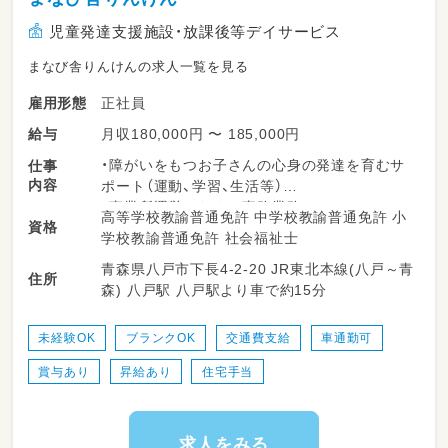
児童発達支援施設・放課後等デイサービス
まなび舎りんけんの求人一覧を見る
正社員
雇用形態
月収180,000円 〜 185,000円
給与
・障がいをもつお子さんの心身の発達を育むサ
仕事
内容
ポート（運動、学習、生活等）
・事業所運営のための事務業務
高等学校教諭普通免許 中学校教諭普通免許 小
資格
学校教諭普通免許 社会福祉士
サービス形態：放課後等デイサービス
青森県八戸市下長4-2-20 JR東北本線(八戸～青
住所
森) 八戸駅 八戸駅より車で約15分
未経験OK
ブランクOK
交通費支給
車通勤可
賞与あり
昇給あり
住宅手当
求人をみる