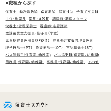
■職種から探す
保育士
幼稚園教諭
保育教諭
保育補助
子育て支援員
主任・副園長
園長・施設長
調理師・調理スタッフ
栄養士・管理栄養士
看護師・准看護師
放課後児童支援員・指導員（学童）
児童指導員任用資格（療育）
児童発達支援管理責任者
理学療法士（PT）
作業療法士（OT）
言語聴覚士（ST)
バス運転手(保育園、幼稚園)
バス添乗員(保育園、幼稚園)
用務員(保育園、幼稚園)
事務員(保育園、幼稚園)
その他
会
員
登