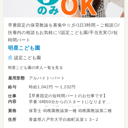
早番固定の保育教諭を募集中☆彡/1日3時間～ご相談◎/
扶養内の相談もお気軽に！/認定こども園/手当充実◎/短
時間パート
明星こども園
認定こども園
明星こども園の求人一覧を見る
アルバイト・パート
雇用形態
時給1,042円 〜 1,232円
給与
【早番固定の短時間パートのお仕事です】
仕事
内容
早番：6時50分からのスタートになります
1日3時間～ご相談◎
保育士 幼稚園教諭第一種 幼稚園教諭第二種
資格
扶養内などのご相談もお気軽にどうぞ☆
青森県八戸市大字白銀町浜崖１３−２
住所
彡