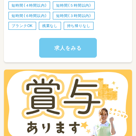
曜日：月～土の内週4日～ご相談OK！
短時間（４時間以内）
短時間（５時間以内）
お気軽にお問合せください◎
短時間（６時間以内）
短時間（３時間以内）
＊休憩時間・休暇の確保など、長く働いていただ
ける環境作りに、最大限の努力を惜しまず取り
ブランクOK
残業なし
持ち帰りなし
組んでいきたいと考えています。
＊現在休日保育は休止中です
求人をみる