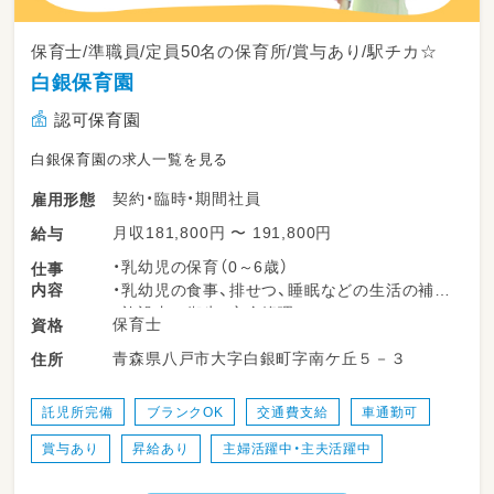
保育士/準職員/定員50名の保育所/賞与あり/駅チカ☆
白銀保育園
認可保育園
白銀保育園の求人一覧を見る
契約・臨時・期間社員
雇用形態
月収181,800円 〜 191,800円
給与
・乳幼児の保育（0～6歳）
仕事
内容
・乳幼児の食事、排せつ、睡眠などの生活の補助
・施設内の衛生、安全管理
保育士
資格
・その他、保育に必要な事項
青森県八戸市大字白銀町字南ケ丘５－３
住所
など保育全般に携わっていただきます！
託児所完備
ブランクOK
交通費支給
車通勤可
賞与あり
昇給あり
主婦活躍中・主夫活躍中