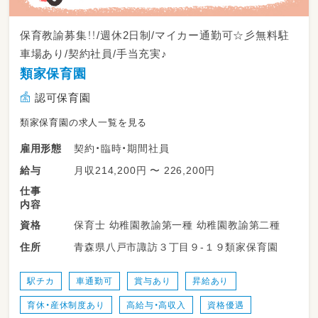
保育教諭募集！！/週休2日制/マイカー通勤可☆彡無料駐
車場あり/契約社員/手当充実♪
類家保育園
認可保育園
類家保育園の求人一覧を見る
契約・臨時・期間社員
雇用形態
月収214,200円 〜 226,200円
給与
仕事
内容
保育士 幼稚園教諭第一種 幼稚園教諭第二種
資格
青森県八戸市諏訪３丁目９-１９類家保育園
住所
駅チカ
車通勤可
賞与あり
昇給あり
育休・産休制度あり
高給与・高収入
資格優遇