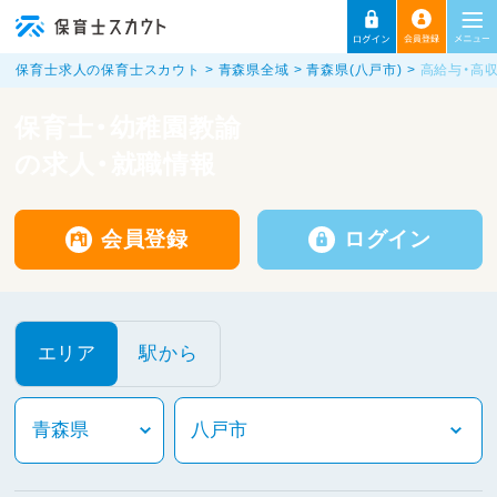
保育士求人の保育士スカウト
青森県全域
青森県(八戸市)
高給与・高
保育士・幼稚園教諭
の求人・就職情報
会員登録
ログイン
エリア
駅から