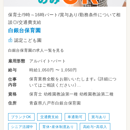
保育士/9時～16時パート/賞与あり/勤務条件について相
談◎/交通費支給
白銀台保育園
認定こども園
白銀台保育園の求人一覧を見る
アルバイト・パート
雇用形態
時給1,050円 〜 1,050円
給与
保育業務全般をお願いいたします。（詳細につ
仕事
内容
いてはご相談ください♪）
・園児の安全、保健衛生に関する事項
保育士 幼稚園教諭第一種 幼稚園教諭第二種
資格
・園内の清掃など
青森県八戸市白銀台保育園
住所
ブランクOK
交通費支給
車通勤可
賞与あり
シニア活躍中
育休・産休制度あり
高給与・高収入