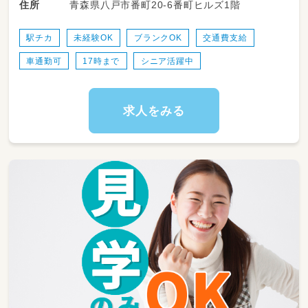
青森県八戸市番町20-6番町ヒルズ1階
住所
◇排泄の自立サポート、おむつ交換、着替えの補
助
◇楽しいもぐもぐ時間を支える食事介助
駅チカ
未経験OK
ブランクOK
交通費支給
◇お昼寝（午睡）の準備や、安全な睡眠の見守り
車通勤可
17時まで
シニア活躍中
◇お部屋の清掃や、おもちゃの消毒など、子ども
たちが安心して過ごせる環境整備
◇季節の行事やイベントの計画・準備・運営
求人をみる