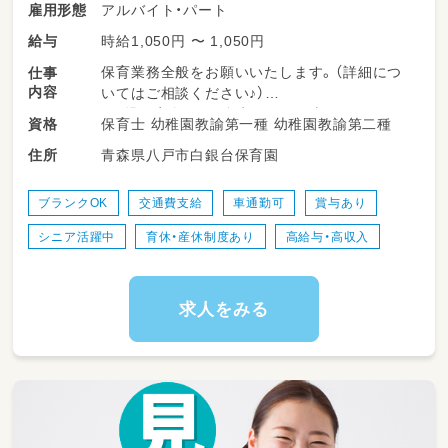
アルバイト・パート
雇用形態
時給1,050円 〜 1,050円
給与
保育業務全般をお願いいたします。（詳細につ
仕事
内容
いてはご相談ください♪）
・園児の安全、保健衛生に関する事項
保育士 幼稚園教諭第一種 幼稚園教諭第二種
資格
・園内の清掃など
青森県八戸市白銀台保育園
住所
ブランクOK
交通費支給
車通勤可
賞与あり
シニア活躍中
育休・産休制度あり
高給与・高収入
求人をみる