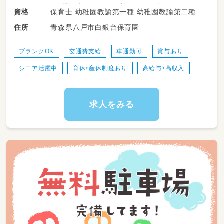
・園児の安全、保健衛生に関する事項
保育士 幼稚園教諭第一種 幼稚園教諭第二種
資格
・園内の清掃など
青森県八戸市白銀台保育園
住所
ブランクOK
交通費支給
車通勤可
賞与あり
シニア活躍中
育休・産休制度あり
高給与・高収入
求人をみる