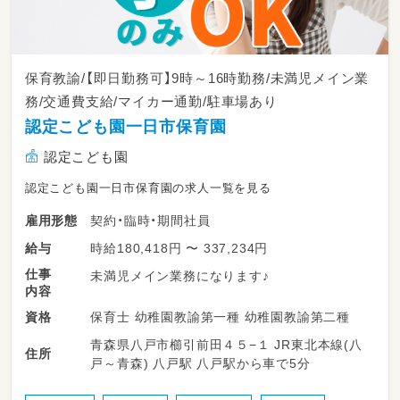
保育教諭/【即日勤務可】9時～16時勤務/未満児メイン業
務/交通費支給/マイカー通勤/駐車場あり
認定こども園一日市保育園
認定こども園
認定こども園一日市保育園の求人一覧を見る
契約・臨時・期間社員
雇用形態
時給180,418円 〜 337,234円
給与
仕事
未満児メイン業務になります♪
内容
保育士 幼稚園教諭第一種 幼稚園教諭第二種
資格
青森県八戸市櫛引前田４５−１ JR東北本線(八
住所
戸～青森) 八戸駅 八戸駅から車で5分