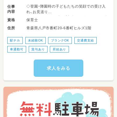
◇登園・降園時の子どもたちの笑顔での受け入
仕事
内容
れ、お見送り
◇子どもたちの見守り（室内での遊びや、お散歩
保育士
資格
などの戸外活動の引率）
青森県八戸市番町20-6番町ヒルズ1階
住所
◇排泄の自立サポート、おむつ交換、着替えの補
助
◇楽しいもぐもぐ時間を支える食事介助
駅チカ
未経験OK
ブランクOK
交通費支給
◇お昼寝（午睡）の準備や、安全な睡眠の見守り
車通勤可
賞与あり
昇給あり
◇お部屋の清掃や、おもちゃの消毒など、子ども
たちが安心して過ごせる環境整備
◇季節の行事やイベントの計画・準備・運営
求人をみる