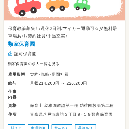
保育教諭募集！！/週休2日制/マイカー通勤可☆彡無料駐
車場あり/契約社員/手当充実♪
類家保育園
認可保育園
類家保育園の求人一覧を見る
契約・臨時・期間社員
雇用形態
月収214,200円 〜 226,200円
給与
仕事
内容
保育士 幼稚園教諭第一種 幼稚園教諭第二種
資格
青森県八戸市諏訪３丁目９-１９類家保育園
住所
駅チカ
車通勤可
賞与あり
昇給あり