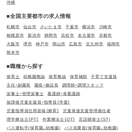
沖縄
■全国主要都市の求人情報
札幌市
仙台市
さいたま市
千葉市
横浜市
川崎市
相模原市
新潟市
静岡市
浜松市
名古屋市
京都市
大阪市
堺市
神戸市
岡山市
広島市
北九州市
福岡市
熊本市
■職種から探す
保育士
幼稚園教諭
保育教諭
保育補助
子育て支援員
主任・副園長
園長・施設長
調理師・調理スタッフ
栄養士・管理栄養士
看護師・准看護師
放課後児童支援員・指導員（学童）
児童指導員任用資格（療育）
児童発達支援管理責任者
理学療法士（PT）
作業療法士（OT）
言語聴覚士（ST)
バス運転手(保育園、幼稚園)
バス添乗員(保育園、幼稚園)