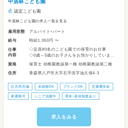
中居林こども園
認定こども園
中居林こども園の求人一覧を見る
アルバイト・パート
雇用形態
時給1,050円 〜
給与
◇定員80名のこども園での保育のお仕事
仕事
内容
◇0歳～5歳のお子さんをお預かりしています！
◇園児の健康、養護に関する業務
保育士 幼稚園教諭第一種 幼稚園教諭第二種
資格
◇雑務（園内外の清掃他）
青森県八戸市大字石手洗字油久保4-3
住所
◇研修、会議への参加
託児所完備
未経験OK
ブランクOK
交通費支給
車通勤可
シニア活躍中
育休・産休制度あり
求人をみる