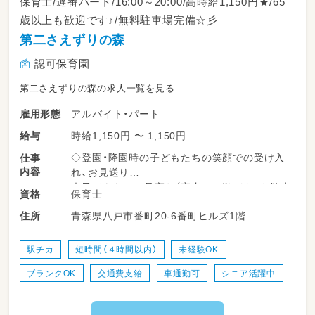
保育士/遅番パート/16:00～20:00/高時給1,150円★/65
歳以上も歓迎です♪/無料駐車場完備☆彡
第二さえずりの森
認可保育園
第二さえずりの森の求人一覧を見る
アルバイト・パート
雇用形態
時給1,150円 〜 1,150円
給与
◇登園・降園時の子どもたちの笑顔での受け入
仕事
内容
れ、お見送り
◇子どもたちの見守り（室内での遊びや、お散歩
保育士
資格
などの戸外活動の引率）
青森県八戸市番町20-6番町ヒルズ1階
住所
◇排泄の自立サポート、おむつ交換、着替えの補
助
◇楽しいもぐもぐ時間を支える食事介助
駅チカ
短時間（４時間以内）
未経験OK
◇お昼寝（午睡）の準備や、安全な睡眠の見守り
ブランクOK
交通費支給
車通勤可
シニア活躍中
◇お部屋の清掃や、おもちゃの消毒など、子ども
たちが安心して過ごせる環境整備
◇季節の行事やイベントの計画・準備・運営