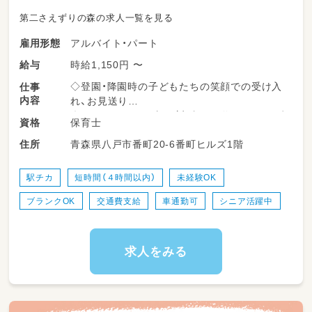
第二さえずりの森の求人一覧を見る
アルバイト・パート
雇用形態
時給1,150円 〜
給与
◇登園・降園時の子どもたちの笑顔での受け入
仕事
内容
れ、お見送り
◇子どもたちの見守り（室内での遊びや、お散歩
保育士
資格
などの戸外活動の引率）
青森県八戸市番町20-6番町ヒルズ1階
住所
◇排泄の自立サポート、おむつ交換、着替えの補
助
◇楽しいもぐもぐ時間を支える食事介助
駅チカ
短時間（４時間以内）
未経験OK
◇お昼寝（午睡）の準備や、安全な睡眠の見守り
ブランクOK
交通費支給
車通勤可
シニア活躍中
◇お部屋の清掃や、おもちゃの消毒など、子ども
たちが安心して過ごせる環境整備
◇季節の行事やイベントの計画・準備・運営
求人をみる