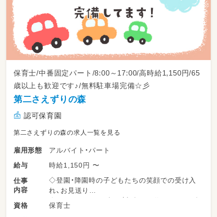
保育士/中番固定パート/8:00～17:00/高時給1,150円/65
歳以上も歓迎です♪/無料駐車場完備☆彡
第二さえずりの森
認可保育園
第二さえずりの森の求人一覧を見る
アルバイト・パート
雇用形態
時給1,150円 〜
給与
◇登園・降園時の子どもたちの笑顔での受け入
仕事
内容
れ、お見送り
◇子どもたちの見守り（室内での遊びや、お散歩
保育士
資格
などの戸外活動の引率）