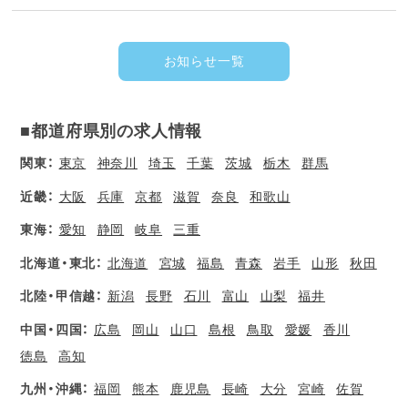
お知らせ一覧
■都道府県別の求人情報
関東：
東京
神奈川
埼玉
千葉
茨城
栃木
群馬
近畿：
大阪
兵庫
京都
滋賀
奈良
和歌山
東海：
愛知
静岡
岐阜
三重
北海道・東北：
北海道
宮城
福島
青森
岩手
山形
秋田
北陸・甲信越：
新潟
長野
石川
富山
山梨
福井
中国・四国：
広島
岡山
山口
島根
鳥取
愛媛
香川
徳島
高知
九州・沖縄：
福岡
熊本
鹿児島
長崎
大分
宮崎
佐賀