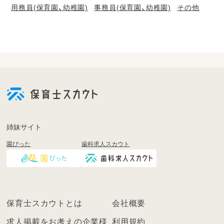
用務員(保育園、幼稚園)
事務員(保育園、幼稚園)
その他
会
員
登
録
も
姉妹サイト
し
園ぴった
歯科求人スカウト
く
は
ロ
グ
イ
保育士スカウトとは
会社概要
ン
を
求人掲載をお考えの企業様
利用規約