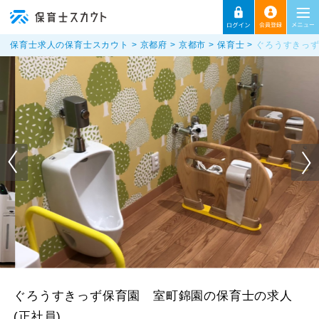
保育士求人の保育士スカウト
京都府
京都市
保育士
ぐろうすきっず
ぐろうすきっず保育園 室町錦園の保育士の求人
(正社員)