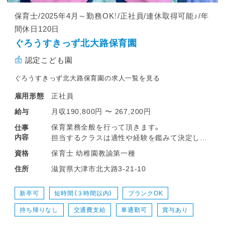
保育士/2025年4月～勤務OK！/正社員/連休取得可能♪/年
間休日120日
ぐろうすきっず北大路保育園
認定こども園
ぐろうすきっず北大路保育園の求人一覧を見る
正社員
雇用形態
月収190,800円 〜 267,200円
給与
保育業務全般を行って頂きます。
仕事
内容
担当するクラスは適性や経験を鑑みて決定しま
す。
保育士 幼稚園教諭第一種
資格
職員間で協力できる体制が整っているので、
滋賀県大津市北大路3-21-10
住所
ブランクのある方や経験の浅い方も安心して
働いて頂けます♪
新卒可
短時間（３時間以内）
ブランクOK
持ち帰りなし
交通費支給
車通勤可
賞与あり