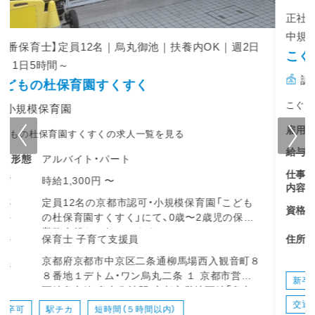
正社員/賞与4.5か月分/未経験・ブランクOK/定員90名の
中規模園/こども園/今出川駅徒歩4分/駅チカ園
こぐま白雲北保育園
認証・認定保育園
こぐま白雲北保育園の求人一覧を見る
正社員
雇用形態
月収201,640円 〜 218,690円
給与
・乳幼児の保育、生活面のフォロー
仕事
内容
・各行事計画、運営
・事務作業（連絡ノート、日誌など）
保育士
資格
・保護者対応
京都府京都市上京区新町通今出川上る 元新在
・遊び（工作、散歩、お絵かき、音楽など）
住所
家町163－1
・雑務（清掃など）
新人の先生には、サポートする先生がつくよう
新卒可
駅チカ
未経験OK
ブランクOK
制度を設けているので安心してお仕事を覚えら
交通費支給
賞与あり
昇給あり
れます！