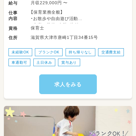
月収229,000円 〜
給与
【保育業務全般】
仕事
内容
・お散歩や自由遊び活動
・食事の準備、介助、片付け
保育士
資格
・排泄介助、着替えの援助
滋賀県大津市唐崎1丁目34番15号
住所
・園の開園準備、お迎え
・行事運営
・記録や立案保育計画の作成（年間の指導計画、
未経験OK
ブランクOK
持ち帰りなし
交通費支給
月々の計画案、週案の作成）など
車通勤可
土日休み
賞与あり
🏖️HOPPA唐崎駅のブログはこちら！
https://keceg.jp/school/hoppa-karasakieki/
求人をみる