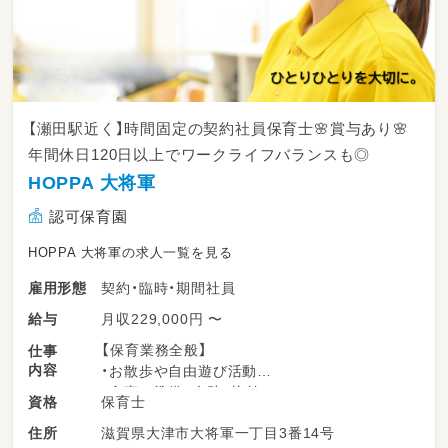
【瀬田駅近く】時間固定の契約社員保育士🌸賞与あり🌸
年間休日120日以上でワークライフバランスも◎
HOPPA 大将軍
認可保育園
HOPPA 大将軍の求人一覧を見る
契約・臨時・期間社員
雇用形態
月収229,000円 〜
給与
【保育業務全般】
仕事
内容
・お散歩や自由遊び活動
・食事の準備、介助、片付け
保育士
資格
・排泄介助、着替えの援助
滋賀県大津市大将軍一丁目3番14号
住所
・園の開園準備、お迎え