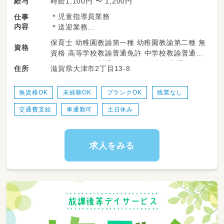
時給1,100円 〜 1,200円
給与
＊児童指導員業務
仕事
内容
＊送迎業務
をお願いします。
保育士 幼稚園教諭第一種 幼稚園教諭第二種 無
資格
資格 高等学校教諭普通免許 中学校教諭普通免
子どものお話相手になったり、
許 小学校教諭普通免許 社会福祉士 普通自動車
滋賀県大津市2丁目13-8
住所
外で一緒に鬼ごっこしたり、
運転免許
屋内ではクッキングや工作など☆
慣れてきたら、食事やトイレのサポートをしま
無資格OK
未経験OK
ブランクOK
残業なし
す。
交通費支給
車通勤可
土日休み
送迎から遊びまで
児童と一緒に行動する時間が多く
一人ひとりと密に関われます☆
求人をみる
１から業務をしっかりお伝えしますので
未経験・ブランクがある方もご安心ください！