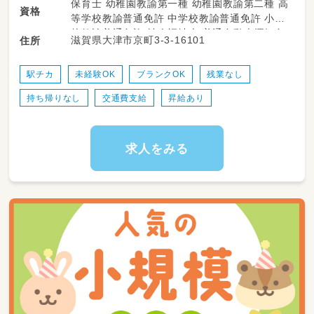
保育士 幼稚園教諭第一種 幼稚園教諭第二種 高
資格
・送迎業務(普通車、セレナ等)
等学校教諭普通免許 中学校教諭普通免許 小学
→苦手な方はご相談ください！
校教諭普通免許 社会福祉士 普通自動車運転免
滋賀県大津市京町3-3-16101
住所
許
駅チカ
未経験OK
ブランクOK
残業なし
持ち帰りなし
交通費支給
昇給あり
求人をみる