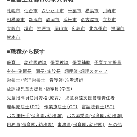
札幌市
仙台市
さいたま市
千葉市
横浜市
川崎市
相模原市
新潟市
静岡市
浜松市
名古屋市
京都市
大阪市
堺市
神戸市
岡山市
広島市
北九州市
福岡市
熊本市
■職種から探す
保育士
幼稚園教諭
保育教諭
保育補助
子育て支援員
主任・副園長
園長・施設長
調理師・調理スタッフ
栄養士・管理栄養士
看護師・准看護師
放課後児童支援員・指導員（学童）
児童指導員任用資格（療育）
児童発達支援管理責任者
理学療法士（PT）
作業療法士（OT）
言語聴覚士（ST)
バス運転手(保育園、幼稚園)
バス添乗員(保育園、幼稚園)
用務員(保育園、幼稚園)
事務員(保育園、幼稚園)
その他