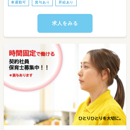
車通勤可
賞与あり
昇給あり
す）
・保育日誌の作成（保健日誌、連絡帳など）
・見学対応／入園に関わる手続き業務
・年間・月間・週間の保育計画の策定
求人をみる
・保護者会配布資料の作成（今月の絵本のご紹介
や行事など）
・イベントの企画運営 など