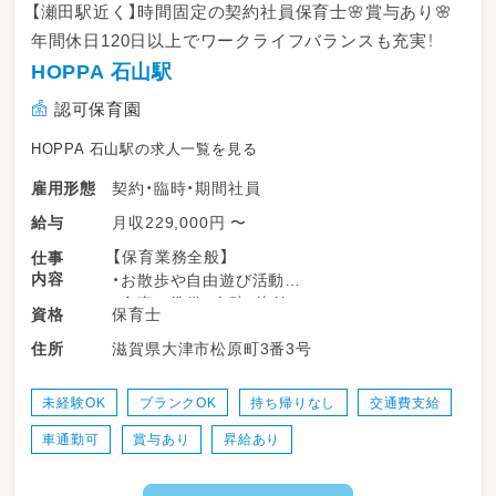
【瀬田駅近く】時間固定の契約社員保育士🌸賞与あり🌸
年間休日120日以上でワークライフバランスも充実！
HOPPA 石山駅
認可保育園
HOPPA 石山駅の求人一覧を見る
契約・臨時・期間社員
雇用形態
月収229,000円 〜
給与
【保育業務全般】
仕事
内容
・お散歩や自由遊び活動
・食事の準備、介助、片付け
保育士
資格
・排泄介助、着替えの援助
滋賀県大津市松原町3番3号
住所
・園の開園準備、お迎え
・行事運営
・記録や立案保育計画の作成（年間の指導計画、
未経験OK
ブランクOK
持ち帰りなし
交通費支給
月々の計画案、週案の作成）など
車通勤可
賞与あり
昇給あり
🏖️HOPPA石山駅のブログはこちら！
https://keceg.jp/school/hoppa-ishiyamaeki/