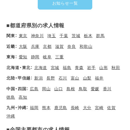
お知らせ一覧
■都道府県別の求人情報
関東：
東京
神奈川
埼玉
千葉
茨城
栃木
群馬
近畿：
大阪
兵庫
京都
滋賀
奈良
和歌山
東海：
愛知
静岡
岐阜
三重
北海道・東北：
北海道
宮城
福島
青森
岩手
山形
秋田
北陸・甲信越：
新潟
長野
石川
富山
山梨
福井
中国・四国：
広島
岡山
山口
島根
鳥取
愛媛
香川
徳島
高知
九州・沖縄：
福岡
熊本
鹿児島
長崎
大分
宮崎
佐賀
沖縄
■全国主要都市の求人情報