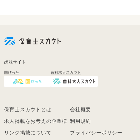
会
員
登
録
も
姉妹サイト
し
園ぴった
歯科求人スカウト
く
は
ロ
グ
イ
保育士スカウトとは
会社概要
ン
を
求人掲載をお考えの企業様
利用規約
し
リンク掲載について
プライバシーポリシー
て