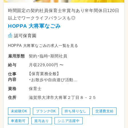
時間固定の契約社員保育士🌸賞与あり🌸年間休日120日
以上でワークライフバランスも◎
HOPPA 大将軍なごみ
認可保育園
HOPPA 大将軍なごみの求人一覧を見る
契約・臨時・期間社員
雇用形態
月収229,000円 〜
給与
【保育業務全般】
仕事
内容
・お散歩や自由遊び活動
・食事の準備、介助、片付け
保育士
資格
・排泄介助、着替えの援助
滋賀県大津市大将軍２丁目８－２５
住所
・園の開園準備、お迎え
・行事運営
・記録や立案保育計画の作成（年間の指導計画、
未経験OK
ブランクOK
持ち帰りなし
交通費支給
月々の計画案、週案の作成）など
車通勤可
賞与あり
シニア活躍中
🏖️HOPPA大将軍なごみのブログはこちら！