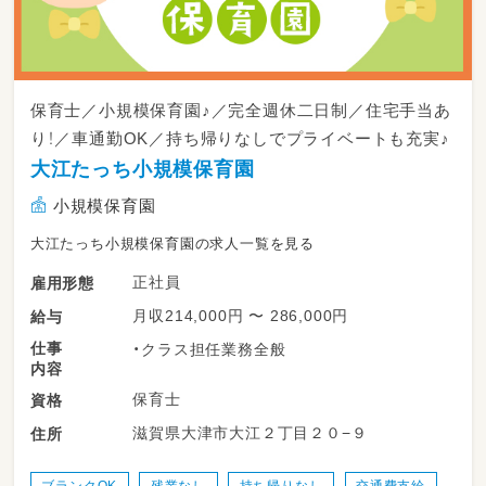
保育士／小規模保育園♪／完全週休二日制／住宅手当あ
り！／車通勤OK／持ち帰りなしでプライベートも充実♪
大江たっち小規模保育園
小規模保育園
大江たっち小規模保育園の求人一覧を見る
正社員
雇用形態
月収214,000円 〜 286,000円
給与
仕事
・クラス担任業務全般
内容
保育士
資格
滋賀県大津市大江２丁目２０−９
住所
ブランクOK
残業なし
持ち帰りなし
交通費支給