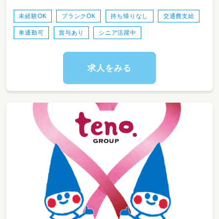
・行事運営
・記録や立案保育計画の作成（年間の指導計画、
未経験OK
ブランクOK
持ち帰りなし
交通費支給
月々の計画案、週案の作成）など
車通勤可
賞与あり
シニア活躍中
🏖️HOPPA大将軍のブログはこちら！
https://keceg.jp/school/hoppa-taishogun/
求人をみる