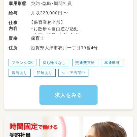
契約・臨時・期間社員
雇用形態
月収229,000円 〜
給与
【保育業務全般】
仕事
内容
・お散歩や自由遊び活動
・食事の準備、介助、片付け
保育士
資格
・排泄介助、着替えの援助
滋賀県大津市衣川一丁目39番4号
住所
・園の開園準備、お迎え
・行事運営
・記録や立案保育計画の作成（年間の指導計画、
ブランクOK
持ち帰りなし
交通費支給
車通勤可
月々の計画案、週案の作成）など
賞与あり
昇給あり
シニア活躍中
HOPPA衣川湖岸緑地のブログはこちら🏖️
https://keceg.jp/school/hoppa-kinugawa/
求人をみる