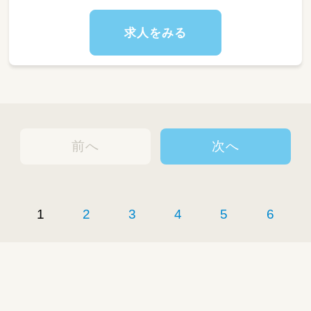
https://keceg.jp/school/hoppa-taishogunnag
omi/
求人をみる
前へ
次へ
1
2
3
4
5
6