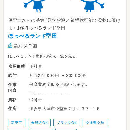
保育士さんの募集【見学歓迎／希望休可能で柔軟に働け
ます】@ほっぺるランド堅田
ほっぺるランド堅田
認可保育園
ほっぺるランド堅田の求人一覧を見る
正社員
雇用形態
月収223,000円 〜 233,000円
給与
保育業務全般をお願いします。
仕事
内容
*【具体的な仕事内容】*
保育士
資格
・戸外活動（公園へのお散歩、歩行練習、公共の
滋賀県大津市今堅田２丁目３７−１５
住所
場の認識）
・室内活動（リトミックや歌、お絵描き、紙芝居、
造形遊びなど）
新卒可
未経験OK
ブランクOK
交通費支給
・食事（幼児については当番活動などもありま