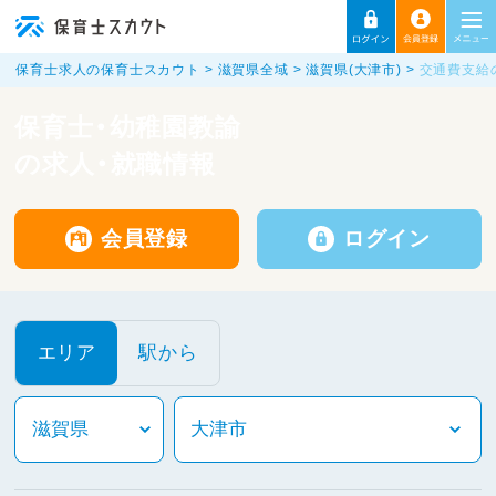
保育士求人の保育士スカウト
滋賀県全域
滋賀県(大津市)
交通費支給
保育士・幼稚園教諭
の求人・就職情報
会員登録
ログイン
エリア
駅から