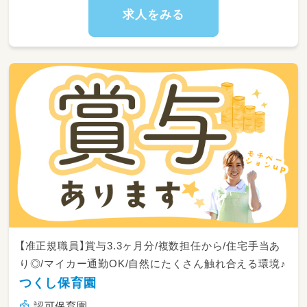
求人をみる
【准正規職員】賞与3.3ヶ月分/複数担任から/住宅手当あ
り◎/マイカー通勤OK/自然にたくさん触れ合える環境♪
つくし保育園
認可保育園