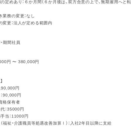
間の定めあり：６か月間（６か月後は、双方合意の上で、無期雇用へと転
き業務の変更：なし
の変更：法人が定める範囲内
時・期間社員
000円 〜 380,000円
】
90,000円
90,000円
資格保有者
代：35000円
手当：11000円
当（福祉・介護職員等処遇改善加算Ⅰ）：入社2年目以降に支給