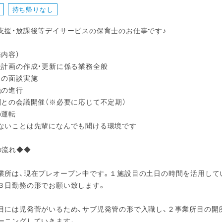
持ち帰りなし
支援・放課後等デイサービスの保育士のお仕事です♪
務内容）
援計画の作成・更新に係る業務全般
との面談実施
議の進行
関との会議開催（※必要に応じて不定期）
の運転
ないことは先輩になんでも聞ける環境です
の流れ◆◆
業所は、現在プレオープン中です。１施設目の土日の時間を活用してい
３日勤務の形でお願い致します。
目には児発菅がいるため、サブ児発管の形で入職し、２事業所目の開
ーニングしていきます。