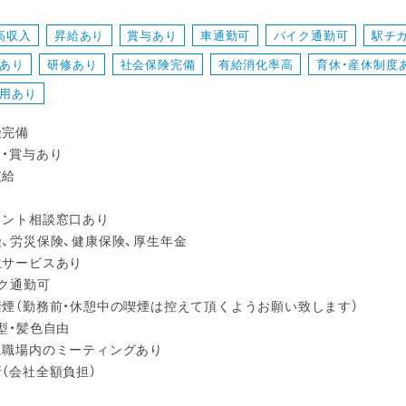
高収入
昇給あり
賞与あり
車通勤可
バイク通勤可
駅チ
あり
研修あり
社会保険完備
有給消化率高
育休・産休制度
用あり
険完備
ス・賞与あり
支給
メント相談窓口あり
険、労災保険、健康保険、厚生年金
生サービスあり
イク通勤可
禁煙（勤務前・休憩中の喫煙は控えて頂くようお願い致します）
型・髪色自由
に職場内のミーティングあり
断（会社全額負担）