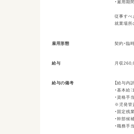
・雇用期
従事すべ
就業場所
雇用形態
契約・臨
給与
月収260,
給与の備考
【給与内訳
・基本給：1
・資格手当：
※児発管
・固定残業
・幹部候補
・職務手