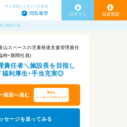
求人掲載をお考えの企業様
閲覧履歴
時・期間社員)
横浜大倉山スペースの児童発達支援管理責任
臨時・期間社員)
理責任者＼施設長を目指し
／福利厚生・手当充実◎
簡単&
ー画面へ進む
メッセージでやりとり
ッセージを送ってみる