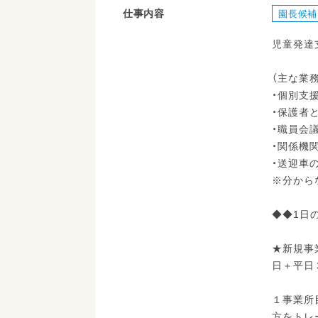
仕事内容
園長候補
児童発達
（主な業
・個別支
・保護者
・職員会
・関係機
・送迎車
※分から
◆◆1日
★新規事
日＋平日
１事業所
方をトレ