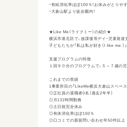
・有給消化率ほぼ100％！お休みがとりや
・大倉山駅より徒歩圏内！
★Like Me（ライクミー）の紹介★
横浜市港北区で、放課後等デイ・児童発達
子どもたちが「私は私が好き（I like m
支援プログラムの特徴
１回９０分のプログラムで、５～７歳の
これまでの実績
1事業所目の「LikeMe横浜大倉山スペー
◎正社員の退職者0名（過去2年半）
◎月132時間勤務
◎土日祝完全休み
◎有休消化率ほぼ100％
◎口コミでの新規問い合わせ年50件以上