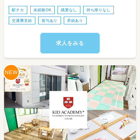
チームで支援内容を考えていきます。
駅チカ
未経験OK
残業なし
持ち帰りなし
「療育に興味はあるけど、忙しすぎる職場は不
交通費支給
賞与あり
昇給あり
安…」
そんな方にぴったりの職場です。
当事業所では、1日7時間勤務・残業ほぼなし。
求人をみる
子どもたち一人ひとりと丁寧に向き合える環境
を大切にしています。
保護者の方や関係機関とのやり取りは、
先輩スタッフや管理者がフォローしますのでご
安心ください。
難しい業務はなく、入社後は研修＋先輩のサポ
ートありなので未経験でも安心です。
サービス提供記録の作成や、
支援環境の整備など、基本的な業務を行ってい
ただきます。