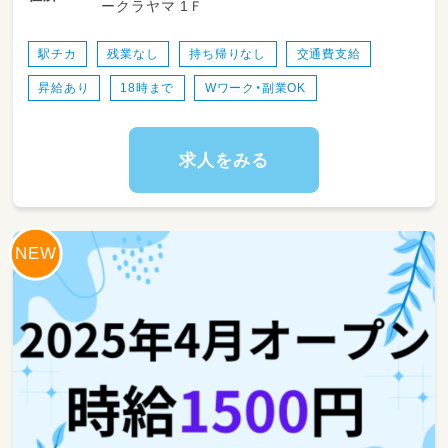
ークラヤマ 1Ｆ
ら、
チームで支援内容を考えていきます。
駅チカ
残業なし
持ち帰りなし
交通費支給
保護者の方や関係機関とのやり取りは、
昇給あり
18時まで
Wワーク・副業OK
先輩スタッフや管理者がフォローしますのでご
安心ください。
「療育に興味はあるけど、忙しすぎる職場は不
求人をみる
安…」
そんな方にぴったりの職場です。
当事業所では、1日7時間勤務・残業ほぼなし。
子どもたち一人ひとりと丁寧に向き合える環境
を大切にしています。
サービス提供記録の作成や、
支援環境の整備など、基本的な業務を行ってい
ただきます。
難しい業務はなく、入社後は研修＋先輩のサポ
ートありなので未経験でも安心です。