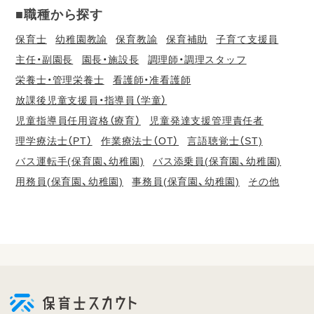
■職種から探す
保育士
幼稚園教諭
保育教諭
保育補助
子育て支援員
主任・副園長
園長・施設長
調理師・調理スタッフ
栄養士・管理栄養士
看護師・准看護師
放課後児童支援員・指導員（学童）
児童指導員任用資格（療育）
児童発達支援管理責任者
理学療法士（PT）
作業療法士（OT）
言語聴覚士（ST)
バス運転手(保育園、幼稚園)
バス添乗員(保育園、幼稚園)
用務員(保育園、幼稚園)
事務員(保育園、幼稚園)
その他
会
員
登