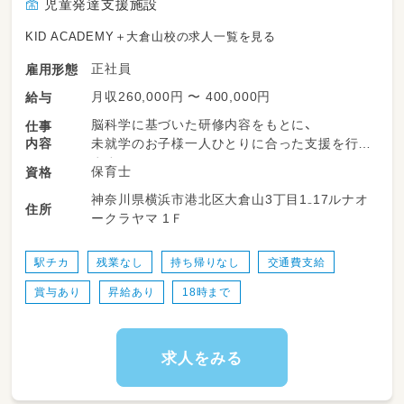
児童発達支援施設
KID ACADEMY＋大倉山校の求人一覧を見る
正社員
雇用形態
月収260,000円 〜 400,000円
給与
脳科学に基づいた研修内容をもとに、
仕事
内容
未就学のお子様一人ひとりに合った支援を行い
ます。
保育士
資格
神奈川県横浜市港北区大倉山3丁目1₋17ルナオ
日々のお子様の様子をスタッフ間で共有しなが
住所
ークラヤマ 1Ｆ
ら、
チームで支援内容を考えていきます。
駅チカ
残業なし
持ち帰りなし
交通費支給
保護者の方や関係機関とのやり取りは、
賞与あり
昇給あり
18時まで
先輩スタッフや管理者がフォローしますのでご
安心ください。
「療育に興味はあるけど、忙しすぎる職場は不
求人をみる
安…」
そんな方にぴったりの職場です。