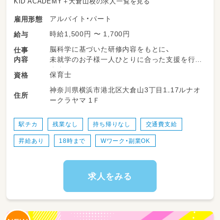
KID ACADEMY＋大倉山校の求人一覧を見る
アルバイト・パート
雇用形態
時給1,500円 〜 1,700円
給与
脳科学に基づいた研修内容をもとに、
仕事
内容
未就学のお子様一人ひとりに合った支援を行い
ます。
保育士
資格
神奈川県横浜市港北区大倉山3丁目1₋17ルナオ
日々のお子様の様子をスタッフ間で共有しなが
住所
ークラヤマ 1Ｆ
ら、
チームで支援内容を考えていきます。
駅チカ
残業なし
持ち帰りなし
交通費支給
保護者の方や関係機関とのやり取りは、
昇給あり
18時まで
Wワーク・副業OK
先輩スタッフや管理者がフォローしますのでご
安心ください。
「療育に興味はあるけど、忙しすぎる職場は不
求人をみる
安…」
そんな方にぴったりの職場です。
当事業所では、1日7時間勤務・残業ほぼなし。