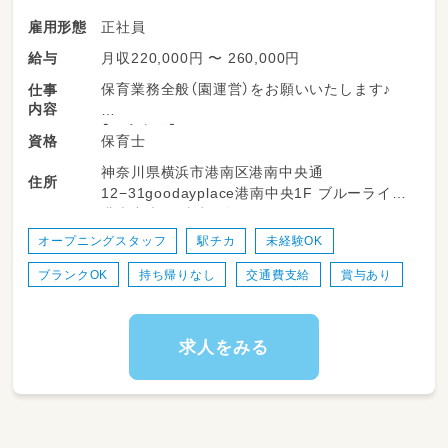
正社員
雇用形態
月収220,000円 〜 260,000円
給与
保育業務全般（園運営）をお願いいたします♪
仕事
内容
【保育方針】
保育士
資格
・子ども一人ひとりの気持ちと欲求を受け止め、
神奈川県横浜市港南区港南中央通
月齢や発達に応じた保育を行います。
住所
12−31goodayplace港南中央1F ブルーライン
・ご家庭との連携を図り、保護者とともに保育を
港南中央駅 徒歩2分
行います。
・常に保育の質が向上するよう取り組みます。
オープニングスタッフ
駅チカ
未経験OK
ブランクOK
持ち帰りなし
交通費支給
賞与あり
求人をみる