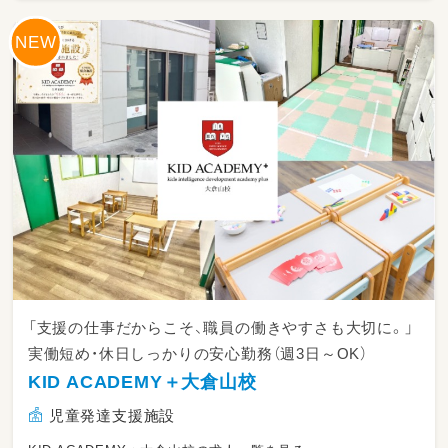
当事業所では、1日7時間勤務・残業ほぼなし。
子どもたち一人ひとりと丁寧に向き合える環境
を大切にしています。
サービス提供記録の作成や、
支援環境の整備など、基本的な業務を行ってい
ただきます。
難しい業務はなく、入社後は研修＋先輩のサポ
ートありなので未経験でも安心です。
「支援の仕事だからこそ、職員の働きやすさも大切に。」
実働短め・休日しっかりの安心勤務（週3日～OK）
KID ACADEMY＋大倉山校
児童発達支援施設