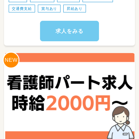
「療育に興味はあるけど、忙しすぎる職場は不
交通費支給
賞与あり
昇給あり
安…」
そんな方にぴったりの職場です。
当事業所では、1日7時間勤務・残業ほぼなし。
求人をみる
子どもたち一人ひとりと丁寧に向き合える環境
を大切にしています。
保護者の方や関係機関とのやり取りは、
先輩スタッフや管理者がフォローしますのでご
安心ください。
難しい業務はなく、入社後は研修＋先輩のサポ
ートありなので未経験でも安心です。
サービス提供記録の作成や、
支援環境の整備など、基本的な業務を行ってい
ただきます。