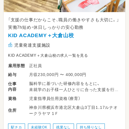
「支援の仕事だからこそ、職員の働きやすさも大切に。」
実働7h短め・休日しっかりの安心勤務
KID ACADEMY＋大倉山校
児童発達支援施設
KID ACADEMY＋大倉山校の求人一覧を見る
正社員
雇用形態
月収230,000円 〜 400,000円
給与
脳科学に基づいた研修内容をもとに、
仕事
内容
未就学のお子様一人ひとりに合った支援を行い
ます。
児童指導員任用資格（療育）
資格
神奈川県横浜市港北区大倉山3丁目1₋17ルナオ
日々のお子様の様子をスタッフ間で共有しなが
住所
ークラヤマ 1Ｆ
ら、
チームで支援内容を考えていきます。
駅チカ
未経験OK
残業なし
持ち帰りなし