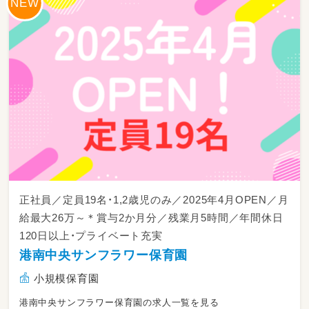
子どもたち一人ひとりと丁寧に向き合える環境
を大切にしています。
サービス提供記録の作成や、
支援環境の整備など、基本的な業務を行ってい
ただきます。
難しい業務はなく、入社後は研修＋先輩のサポ
ートありなので未経験でも安心です。
正社員／定員19名・1,2歳児のみ／2025年4月OPEN／月
給最大26万～＊賞与2か月分／残業月5時間／年間休日
120日以上・プライベート充実
港南中央サンフラワー保育園
小規模保育園
港南中央サンフラワー保育園の求人一覧を見る