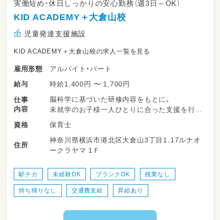
実働短め・休日しっかりの安心勤務（週3日～OK）
KID ACADEMY＋大倉山校
児童発達支援施設
KID ACADEMY＋大倉山校の求人一覧を見る
アルバイト・パート
雇用形態
時給1,400円 〜 1,700円
給与
脳科学に基づいた研修内容をもとに、
仕事
内容
未就学のお子様一人ひとりに合った支援を行い
ます。
保育士
資格
神奈川県横浜市港北区大倉山3丁目1₋17ルナオ
日々のお子様の様子をスタッフ間で共有しなが
住所
ークラヤマ 1Ｆ
ら、
チームで支援内容を考えていきます。
駅チカ
未経験OK
ブランクOK
残業なし
保護者の方や関係機関とのやり取りは、
持ち帰りなし
交通費支給
昇給あり
先輩スタッフや管理者がフォローしますのでご
安心ください。