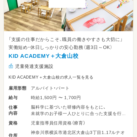
「支援の仕事だからこそ、職員の働きやすさも大切に」
実働短め・休日しっかりの安心勤務（週3日～OK）
KID ACADEMY＋大倉山校
児童発達支援施設
KID ACADEMY＋大倉山校の求人一覧を見る
アルバイト・パート
雇用形態
時給1,500円 〜 1,700円
給与
脳科学に基づいた研修内容をもとに、
仕事
内容
未就学のお子様一人ひとりに合った支援を行い
ます。
児童指導員任用資格（療育）
資格
神奈川県横浜市港北区大倉山3丁目1₋17ルナオ
日々のお子様の様子をスタッフ間で共有しなが
住所