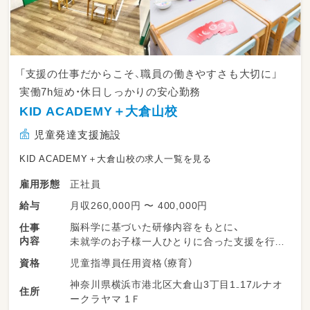
「支援の仕事だからこそ、職員の働きやすさも大切に」
実働7h短め・休日しっかりの安心勤務
KID ACADEMY＋大倉山校
児童発達支援施設
KID ACADEMY＋大倉山校の求人一覧を見る
正社員
雇用形態
月収260,000円 〜 400,000円
給与
脳科学に基づいた研修内容をもとに、
仕事
内容
未就学のお子様一人ひとりに合った支援を行い
ます。
児童指導員任用資格（療育）
資格
神奈川県横浜市港北区大倉山3丁目1₋17ルナオ
日々のお子様の様子をスタッフ間で共有しなが
住所
ークラヤマ 1Ｆ
ら、