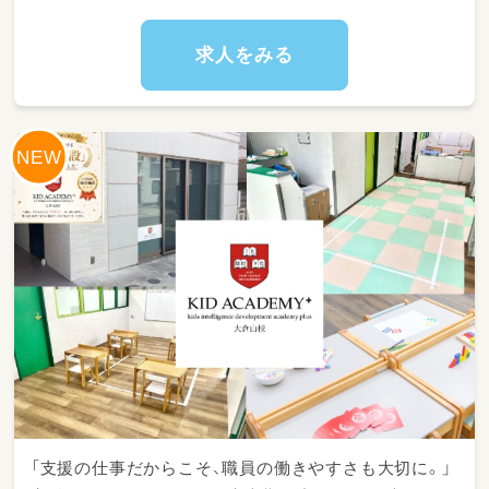
安心ください。
「療育に興味はあるけど、忙しすぎる職場は不
求人をみる
安…」
そんな方にぴったりの職場です。
当事業所では、1日7時間勤務・残業ほぼなし。
子どもたち一人ひとりと丁寧に向き合える環境
を大切にしています。
サービス提供記録の作成や、
支援環境の整備など、基本的な業務を行ってい
ただきます。
難しい業務はなく、入社後は研修＋先輩のサポ
ートありなので未経験でも安心です。
「支援の仕事だからこそ、職員の働きやすさも大切に。」