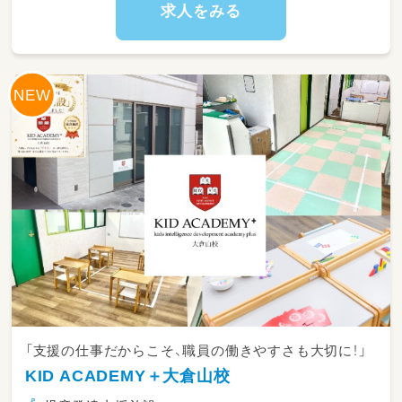
「療育に興味はあるけど、忙しすぎる職場は不
求人をみる
安…」
そんな方にぴったりの職場です。
当事業所では、1日7時間勤務・残業ほぼなし。
子どもたち一人ひとりと丁寧に向き合える環境
を大切にしています。
サービス提供記録の作成や、
支援環境の整備など、基本的な業務を行ってい
ただきます。
難しい業務はなく、入社後は研修＋先輩のサポ
ートありなので未経験でも安心です。
「支援の仕事だからこそ、職員の働きやすさも大切に！」
KID ACADEMY＋大倉山校