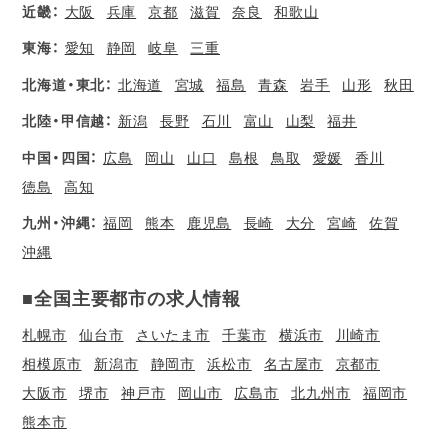
近畿：
大阪
兵庫
京都
滋賀
奈良
和歌山
東海：
愛知
静岡
岐阜
三重
北海道・東北：
北海道
宮城
福島
青森
岩手
山形
秋田
北陸・甲信越：
新潟
長野
石川
富山
山梨
福井
中国・四国：
広島
岡山
山口
島根
鳥取
愛媛
香川
徳島
高知
九州・沖縄：
福岡
熊本
鹿児島
長崎
大分
宮崎
佐賀
沖縄
■全国主要都市の求人情報
札幌市
仙台市
さいたま市
千葉市
横浜市
川崎市
相模原市
新潟市
静岡市
浜松市
名古屋市
京都市
大阪市
堺市
神戸市
岡山市
広島市
北九州市
福岡市
熊本市