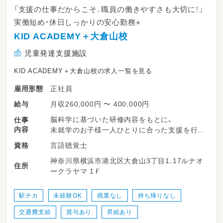
「支援の仕事だからこそ、職員の働きやすさも大切に！」
実働短め・休日しっかりの安心勤務⭐︎
KID ACADEMY＋大倉山校
児童発達支援施設
KID ACADEMY＋大倉山校の求人一覧を見る
正社員
雇用形態
月収260,000円 〜 400,000円
給与
脳科学に基づいた研修内容をもとに、
仕事
内容
未就学のお子様一人ひとりに合った支援を行い
ます。
言語聴覚士
資格
神奈川県横浜市港北区大倉山3丁目1₋17ルナオ
日々のお子様の様子をスタッフ間で共有しなが
住所
ークラヤマ 1Ｆ
ら、
チームで支援内容を考えていきます。
駅チカ
未経験OK
残業なし
持ち帰りなし
保護者の方や関係機関とのやり取りは、
交通費支給
賞与あり
昇給あり
先輩スタッフや管理者がフォローしますのでご