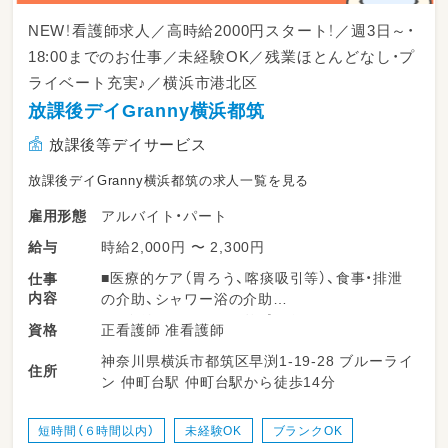
NEW！看護師求人／高時給2000円スタート！／週3日～・
18:00までのお仕事／未経験OK／残業ほとんどなし・プ
ライベート充実♪／横浜市港北区
放課後デイGranny横浜都筑
放課後等デイサービス
放課後デイGranny横浜都筑の求人一覧を見る
アルバイト・パート
雇用形態
時給2,000円 〜 2,300円
給与
■医療的ケア（胃ろう、喀痰吸引等）、食事・排泄
仕事
内容
の介助、シャワー浴の介助
■レクリエーションのサポート
正看護師 准看護師
資格
■送迎時の添乗
神奈川県横浜市都筑区早渕1-19-28 ブルーライ
住所
ン 仲町台駅 仲町台駅から徒歩14分
短時間（６時間以内）
未経験OK
ブランクOK