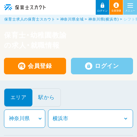
保育士求人の保育士スカウト
神奈川県全域
神奈川県(横浜市)
シフト
保育士・幼稚園教諭
の求人・就職情報
会員登録
ログイン
エリア
駅から