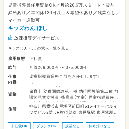
児童指導員任用資格OK／月給26.6万スタート＊賞与・
昇給あり／年間休120日以上＆希望休あり／残業なし／
マイカー通勤可
キッズわん ほし
放課後等デイサービス
キッズわん ほしの求人一覧を見る
正社員
雇用形態
月収266,000円 〜 375,000円
給与
児童指導員業務全般をお任せします♪
仕事
内容
＊お子さまの出迎え・見送りおよび送迎
保育士 幼稚園教諭第一種 幼稚園教諭第二種 放
資格
＊児童の健康状態のチェックや日中の温かい見
課後児童支援員・指導員（学童） 児童指導員任用
守り・寄り添い
資格（療育） 高等学校教諭普通免許 中学校教諭
神奈川県横浜市戸塚区前田町516-4オーバルイ
＊工作や運動レクリエーションなど療育プログ
住所
普通免許 小学校教諭普通免許 社会福祉士 言語
ワマビル2階 JR横須賀線 東戸塚駅 東戸塚駅か
ラムの企画・進行
聴覚士 作業療法士 理学療法士 心理士 普通自
ら徒歩15分 JR湘南新宿ライン 東戸塚駅 東戸
＊おやつタイムの準備およびお食事・コミュニ
動車運転免許
塚駅から徒歩15分
ケーションのサポート
未経験OK
ブランクOK
残業なし
持ち帰りなし