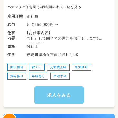
パナマリア保育園 弘明寺園の求人一覧を見る
正社員
雇用形態
月収350,000円 〜
給与
【お仕事内容】
仕事
内容
園長として園全体の運営をお任せします！
・保育業務
保育士
資格
・職員の育成・マネジメント
神奈川県横浜市南区通町4-98
住所
・シフト管理
・保護者対応
・行政対応
園長候補
駅チカ
交通費支給
車通勤可
・園運営全般
賞与あり
昇給あり
住宅手当
※現場にも入りながら、
職員を支える園長として活躍していただきま
す。
求人をみる