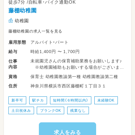
徒歩7分 /自転車・バイク通勤OK
藤棚幼稚園
幼稚園
藤棚幼稚園の求人一覧を見る
アルバイト・パート
雇用形態
時給1,400円 〜 1,700円
給与
未就園児さんの保育補助業務をお願いします♪
仕事
内容
※幼稚園補助もお願いする場合がございます
♪
保育士 幼稚園教諭第一種 幼稚園教諭第二種
資格
・登園、降園時の園児の受け入れ、見送りサポー
神奈川県横浜市西区藤棚町１丁目３１
住所
ト
・室内遊びや園庭・お散歩時の見守り
・昼食（給食）のサポート・片付け
新卒可
駅チカ
短時間（６時間以内）
未経験OK
・トイレトレーニングや身の回りのお世話
土日祝休み
ブランクOK
残業なし
・お部屋の掃除やおもちゃの消毒などの環境整
備
・正職員の先生の活動準備や補助作業
求人をみる