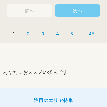
【⭐園のYouTube⭐】
前へ
次へ
園の雰囲気が伝わると思いますので、良かった
らご覧ください♪
https://www.youtube.com/@YokohamaSaga
miKG
...
1
2
3
4
5
45
あなたにおススメの求人です！
注目のエリア特集