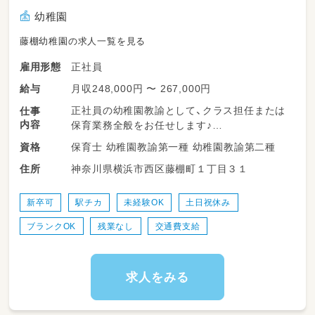
幼稚園
藤棚幼稚園の求人一覧を見る
正社員
雇用形態
月収248,000円 〜 267,000円
給与
正社員の幼稚園教諭として、クラス担任または
仕事
内容
保育業務全般をお任せします♪
保育士 幼稚園教諭第一種 幼稚園教諭第二種
資格
・登園・降園時の園児の受け入れ、見送り
神奈川県横浜市西区藤棚町１丁目３１
住所
・主活動（体操・お絵かき・季節の行事など）の準
備および進行
・園庭や室内での遊戯見守り、安全管理
新卒可
駅チカ
未経験OK
土日祝休み
・昼食（給食）のサポート・片付け
ブランクOK
残業なし
交通費支給
・トイレトレーニングや身の回りのお世話
・行事の企画・準備および実施
・各種記録類・日誌の作成（PC・手書き選択可）
・保護者様への対応や連絡帳の作成
求人をみる
・お部屋の掃除や環境整備