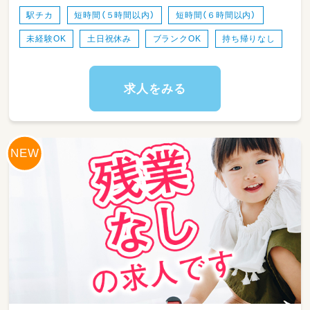
「戸塚駅」西口直結 JR横須賀線 戸塚駅 「戸塚
駅チカ
短時間（５時間以内）
短時間（６時間以内）
駅」西口直結 ブルーライン 戸塚駅 「戸塚駅」西
未経験OK
土日祝休み
ブランクOK
持ち帰りなし
口直結
求人をみる