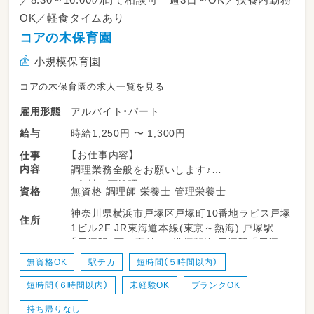
OK／軽食タイムあり
コアの木保育園
小規模保育園
コアの木保育園の求人一覧を見る
アルバイト・パート
雇用形態
時給1,250円 〜 1,300円
給与
【お仕事内容】
仕事
内容
調理業務全般をお願いします♪
・食材の下処理
無資格 調理師 栄養士 管理栄養士
資格
・調理補助
神奈川県横浜市戸塚区戸塚町10番地ラピス戸塚
・盛り付け
住所
1ビル2F JR東海道本線(東京～熱海) 戸塚駅
・配膳
「戸塚駅」西口直結 JR横須賀線 戸塚駅 「戸塚
・洗い物 など…
駅」西口直結 ブルーライン 戸塚駅 「戸塚駅」西
無資格OK
駅チカ
短時間（５時間以内）
口直結
★手順表があるため、安心してお仕事できます！
短時間（６時間以内）
未経験OK
ブランクOK
持ち帰りなし