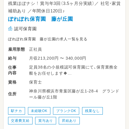
残業ほぼナシ ！ 賞与年3回（3.5ヶ月分実績）／ 社宅・家賃
補助あり ／年間休日120日♪
ぽれぽれ保育園 藤が丘園
認可保育園
ぽれぽれ保育園 藤が丘園の求人一覧を見る
正社員
雇用形態
月収213,200円 〜 340,000円
給与
定員38名の小規模認可保育園にて、保育業務全
仕事
内容
般をお任せします🍀
保育士
資格
・登園・降園時の子どもたちの受け入れ＆受け渡
神奈川県横浜市青葉区藤が丘1-28-4 グランド
し
住所
ール藤が丘1階
・主担任としての日常的な保育実践（室内遊び、
お散歩などの戸外活動の計画）
・食事、排せつ、着替えなど基本的生活習慣のサ
駅チカ
未経験OK
ブランクOK
残業なし
ポート指導
交通費支給
賞与あり
昇給あり
・行事や季節イベントの企画・準備・進行（無理の
ない範囲で進めています！）