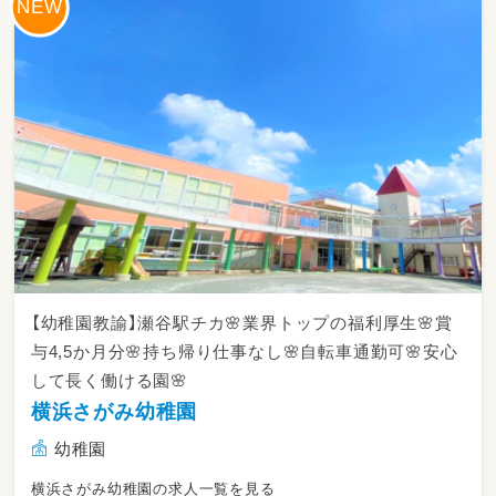
【幼稚園教諭】瀬谷駅チカ🌸業界トップの福利厚生🌸賞
与4,5か月分🌸持ち帰り仕事なし🌸自転車通勤可🌸安心
して長く働ける園🌸
横浜さがみ幼稚園
幼稚園
横浜さがみ幼稚園の求人一覧を見る