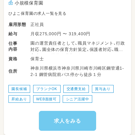
小規模保育園
ひよこ保育園の求人一覧を見る
正社員
雇用形態
月収275,000円 〜 319,400円
給与
園の運営責任者として、職員マネジメント、行政
仕事
内容
対応、園全体の保育方針策定、保護者対応、職員
育成など、運営管理業務全般を担っていただき
保育士
資格
ます。職員との連携を大切にしながら、子ども・
神奈川県横浜市神奈川県川崎市川崎区鋼管通1-
保護者・職員全員が安心して過ごせる園づくり
住所
2-1 鋼管病院前バス停から徒歩１分
を進めていただきます。実務とマネジメントの
両面でやりがいを感じられるポジションです。
園長候補
ブランクOK
交通費支給
賞与あり
＜スケジュール例＞
昇給あり
WEB面接可
シニア活躍中
07:45～登園
09:00～自発的な活動(室内遊び/お散歩)
11:00～昼食
12:30～午睡(事務作業/ブレスチェック/休憩)
求人をみる
15:00～自発的な活動(室内遊び/お散歩)
18:00～順次降園