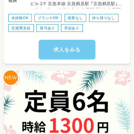
住所
許 小学校教諭普通免許 社会福祉士 言語聴覚士
ビル２F 京急本線 京急鶴見駅 「京急鶴見駅」か
ラムの企画・実施
作業療法士 理学療法士 心理士 普通自動車運転
ら徒歩6分 JR京浜東北線 鶴見駅 「京急鶴見駅」
・おやつタイムの準備およびお食事・コミュニケ
免許
から徒歩9分
ーションのサポート
未経験OK
ブランクOK
残業なし
持ち帰りなし
・保護者さまへの一日のご様子の報告・共有
交通費支給
賞与あり
昇給あり
・正社員・パートスタッフ間の申し送りや活動記
録の整理・作成
・施設内の衛生管理やおもちゃ・備品の消毒・片
付け
求人をみる
※正社員として、毎日のプログラム進行やチー
ムでの情報共有など、
中心となって施設を支える役割をお任せします
✨