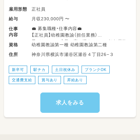
正社員
雇用形態
月収230,000円 〜
給与
💼 募集職種・仕事内容💼
仕事
内容
【正社員】幼稚園教諭（担任業務）
子どもたちの成長に寄り添う、クラス担任業務
幼稚園教諭第一種 幼稚園教諭第二種
資格
全般をお願いいたします。
神奈川県横浜市瀬谷区瀬谷４丁目26−３
住所
・専門指導は外部講師もいます♪：体操や楽器指
導は外部のプロ講師が担当します。
音楽が好きな方や、表現活動を好む方、一緒に楽
新卒可
駅チカ
土日祝休み
ブランクOK
しみたい方にぴったりの環境です。
交通費支給
賞与あり
昇給あり
・本物の芸術に触れる行事：年長組で観劇会で劇
団四季を観に行く行事があり、冬には園内で本
格的なミュージカルを行います。
・事務作業の軽減：集金などの事務作業は専任ス
求人をみる
タッフが行うため、保育にしっかり集中できま
す。
※「預かり保育専任」の働き方も同時募集してい
ます。お気軽にお問い合わせください♪