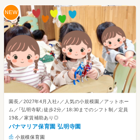
※バス添乗業務はありません！降園後は落ち着
いて事務作業を行えます◎
職員室で、ゆったりコミュニケーションをと
っています🍪
園長／2027年4月入社♪／人気の小規模園／アットホー
ム／「弘明寺駅」徒歩2分／18:30までのシフト制／定員
19名／家賃補助あり◎
パナマリア保育園 弘明寺園
小規模保育園