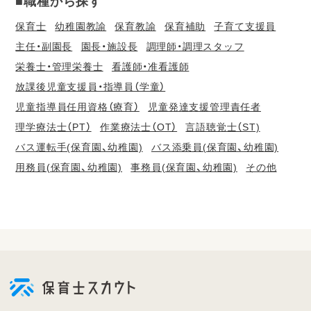
■職種から探す
保育士
幼稚園教諭
保育教諭
保育補助
子育て支援員
主任・副園長
園長・施設長
調理師・調理スタッフ
栄養士・管理栄養士
看護師・准看護師
放課後児童支援員・指導員（学童）
児童指導員任用資格（療育）
児童発達支援管理責任者
理学療法士（PT）
作業療法士（OT）
言語聴覚士（ST)
バス運転手(保育園、幼稚園)
バス添乗員(保育園、幼稚園)
用務員(保育園、幼稚園)
事務員(保育園、幼稚園)
その他
会
員
登
録