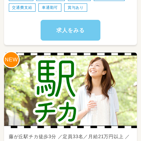
＊保護者さまへの一日のご様子の報告・共有
交通費支給
車通勤可
賞与あり
＊正社員・パートスタッフ間の申し送りや活動
記録の整理・作成
＊施設内の衛生管理やおもちゃ・備品の消毒・片
付け
求人をみる
※正社員として、日々の療育プログラムの提案
やスタッフ同士の
ススムーズな連携など、中心となって施設を支
えていただくお仕事です✨
藤が丘駅チカ徒歩3分 ／定員33名／月給21万円以上 ／