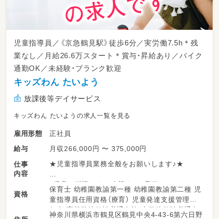
児童指導員／《京急鶴見駅》徒歩6分／実労働7.5h＊残
業なし／月給26.6万スタート＊賞与・昇給あり／バイク
通勤OK／未経験・ブランク歓迎
キッズわん たいよう
放課後等デイサービス
キッズわん たいようの求人一覧を見る
正社員
雇用形態
月収266,000円 〜 375,000円
給与
★児童指導員業務全般をお願いします♪★
仕事
内容
・児童の送迎および出迎え・お見送り
保育士 幼稚園教諭第一種 幼稚園教諭第二種 児
資格
・子どもたちの健康状態のチェックと日中の見
童指導員任用資格（療育） 児童発達支援管理責
守り・サポート
任者 高等学校教諭普通免許 中学校教諭普通免
神奈川県横浜市鶴見区鶴見中央4-43-6第六日野
・工作や運動レクリエーションなど療育プログ