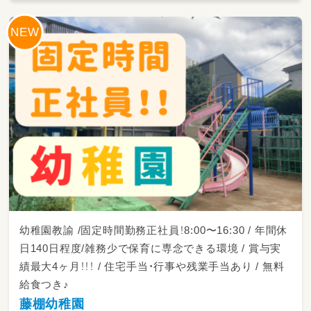
幼稚園教諭 /固定時間勤務正社員！8:00〜16:30 / 年間休
日140日程度/雑務少で保育に専念できる環境 / 賞与実
績最大4ヶ月！！！ / 住宅手当・行事や残業手当あり / 無料
給食つき♪
藤棚幼稚園