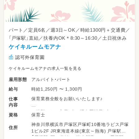
パート／定員6名／週3日～OK／時給1300円＋交通費／
「戸塚駅」直結／扶養内OK＊8:30～16:30／土日祝休み
ケイキルームモアナ
認可外保育園
ケイキルームモアナの求人一覧を見る
アルバイト・パート
雇用形態
時給1,250円 〜 1,300円
給与
保育業務全般をお願いいたします♪
仕事
内容
一時預かりは定員6名で現在正社員2名とパート
保育士
資格
さんで
神奈川県横浜市戸塚区戸塚町10番地ラピス戸塚
保育に当たっており比較的に先生方の配置にも
住所
1ビル2F JR東海道本線(東京～熱海) 戸塚駅
余裕があるので
「戸塚駅」西口直結 JR湘南新宿ライン 戸塚駅
安心して保育を行っていただけます♪