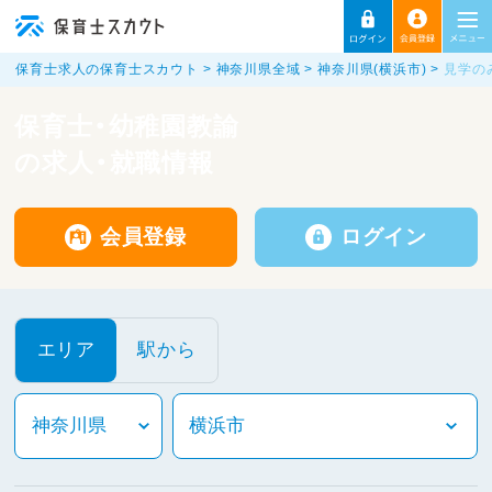
保育士求人の保育士スカウト
神奈川県全域
神奈川県(横浜市)
見学の
保育士・幼稚園教諭
の求人・就職情報
会員登録
ログイン
エリア
駅から