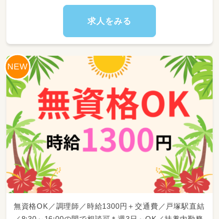
・クラス運営にともなう指導計画（日案・月案な
ど）や連絡帳の作成・記入
求人をみる
・保護者の方との信頼関係づくり＆懇談会など
の対応
※小規模園だからこそ、子どもたち全員の顔と
名前がしっかり把握でき、丁寧な関わりができ
ますよ♪
無資格OK／調理師／時給1300円＋交通費／戸塚駅直結
／8:30～16:00の間で相談可＊週3日～OK／扶養内勤務