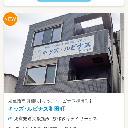
11：00▶お昼ご飯
12：00▶お昼寝
15：00▶おやつ
15：30▶帰りの会
16：00▶順次降園
18：00▶延長保育
20：00▶閉園
児童指導員補助【キッズ・ルピナス和田町】
キッズ・ルピナス和田町
児童発達支援施設・放課後等デイサービス