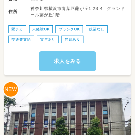
・登園・降園時の子どもたちの受け入れ＆受け渡
神奈川県横浜市青葉区藤が丘1-28-4 グランド
し
住所
ール藤が丘1階
・主担任としての日常的な保育実践（室内遊び、
お散歩などの戸外活動の計画）
・食事、排せつ、着替えなど基本的生活習慣のサ
駅チカ
未経験OK
ブランクOK
残業なし
ポート指導
交通費支給
賞与あり
昇給あり
・行事や季節イベントの企画・準備・進行（無理の
ない範囲で進めています！）
・クラス運営にともなう指導計画（日案・月案な
ど）や連絡帳の作成・記入
求人をみる
・保護者の方との信頼関係づくり＆懇談会など
の対応
※小規模園だからこそ、子どもたち全員の顔と
名前がしっかり把握でき、丁寧な関わりができ
ますよ♪