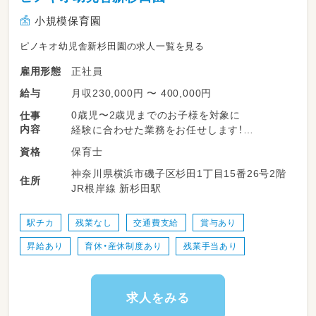
小規模保育園
ピノキオ幼児舎新杉田園の求人一覧を見る
正社員
雇用形態
月収230,000円 〜 400,000円
給与
0歳児〜2歳児までのお子様を対象に
仕事
内容
経験に合わせた業務をお任せします！
保育士
資格
・お散歩、日墓の活動など
神奈川県横浜市磯子区杉田1丁目15番26号2階
・食事・トイレ・お昼寝のサポート
住所
JR根岸線 新杉田駅
・行事やイベントの準備
・保護者さまの対応業務
・書類業務
駅チカ
残業なし
交通費支給
賞与あり
昇給あり
育休・産休制度あり
残業手当あり
＜ 一日の流れ・例 ＞
07：00▶登園、健康観察、自由遊び
09：00▶朝の会・おやつ
09：30▶散歩や園庭でのあそび、
求人をみる
体操・製作など