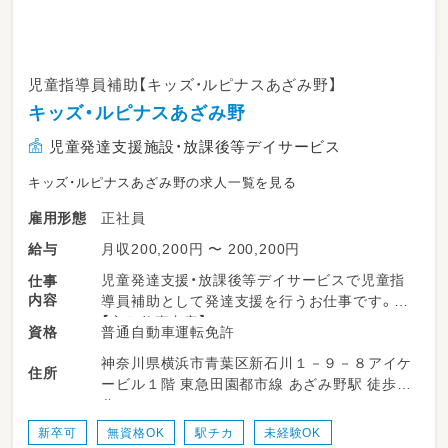
児童指導員補助【キッズ・ルピナスあざみ野】
キッズ・ルピナスあざみ野
児童発達支援施設・放課後等デイサービス
キッズ・ルピナスあざみ野の求人一覧を見る
正社員
雇用形態
月収200,200円 〜 200,200円
給与
児童発達支援・放課後等デイサービスで児童指
仕事
内容
導員補助として発達支援を行うお仕事です。
【主な仕事内容】
普通自動車運転免許
資格
グループ・個別支援などの療育全般業務
神奈川県横浜市青葉区新石川１－９－８アイケ
プログラム作成／食事介助／送迎・添乗業務／
住所
ービル１階 東急田園都市線 あざみ野駅 徒歩4
連絡帳の記入／施設内の掃除 など
分
新卒可
無資格OK
駅チカ
未経験OK