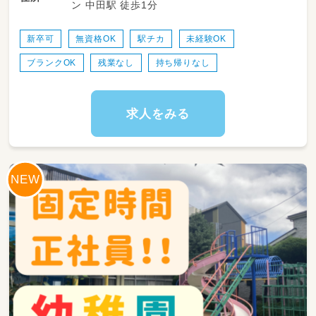
ン 中田駅 徒歩1分
連絡帳の記入／施設内の掃除 など
新卒可
無資格OK
駅チカ
未経験OK
ブランクOK
残業なし
持ち帰りなし
求人をみる