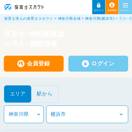
保育士求人の保育士スカウト
神奈川県全域
神奈川県(横浜市)
育休・
保育士・幼稚園教諭
の求人・就職情報
会員登録
ログイン
エリア
駅から