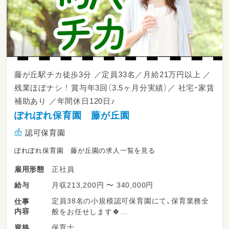
藤が丘駅チカ徒歩3分 ／定員33名／月給21万円以上 ／
残業ほぼナシ ！ 賞与年3回（3.5ヶ月分実績）／ 社宅・家賃
補助あり ／年間休日120日♪
ぽれぽれ保育園 藤が丘園
認可保育園
ぽれぽれ保育園 藤が丘園の求人一覧を見る
正社員
雇用形態
月収213,200円 〜 340,000円
給与
定員38名の小規模認可保育園にて、保育業務全
仕事
内容
般をお任せします🍀
保育士
資格