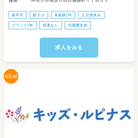
神奈川県横浜市西区藤棚町１丁目３１
住所
・主活動（体操・お絵かき・季節の行事など）の準
備および進行
・園庭や室内での遊戯見守り、安全管理
新卒可
駅チカ
未経験OK
土日祝休み
・昼食（給食）のサポート・片付け
ブランクOK
残業なし
交通費支給
・トイレトレーニングや身の回りのお世話
・行事の企画・準備および実施
・各種記録類・日誌の作成（PC・手書き選択可）
・保護者様への対応や連絡帳の作成
求人をみる
・お部屋の掃除や環境整備
※バス添乗業務はありません！降園後は落ち着
いて事務作業を行えます◎
職員室で、ゆったりコミュニケーションをと
っています🍪