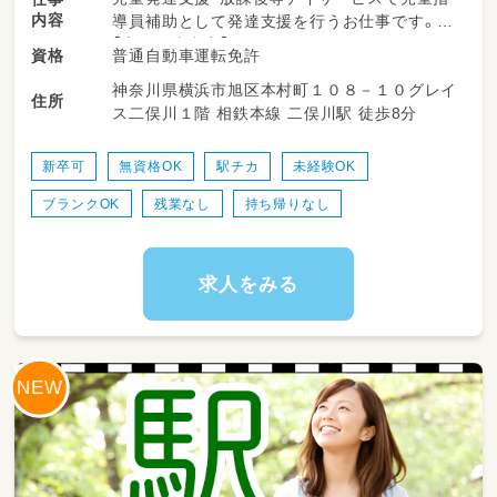
内容
導員補助として発達支援を行うお仕事です。
【主な仕事内容】
普通自動車運転免許
資格
グループ・個別支援などの療育全般業務
神奈川県横浜市旭区本村町１０８－１０グレイ
プログラム作成／食事介助／送迎・添乗業務／
住所
ス二俣川１階 相鉄本線 二俣川駅 徒歩8分
連絡帳の記入／施設内の掃除 など
新卒可
無資格OK
駅チカ
未経験OK
ブランクOK
残業なし
持ち帰りなし
求人をみる