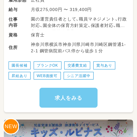
月収275,000円 〜 319,400円
給与
園の運営責任者として、職員マネジメント、行政
仕事
内容
対応、園全体の保育方針策定、保護者対応、職員
育成など、運営管理業務全般を担っていただき
保育士
資格
ます。職員との連携を大切にしながら、子ども・
神奈川県横浜市神奈川県川崎市川崎区鋼管通1-
保護者・職員全員が安心して過ごせる園づくり
住所
2-1 鋼管病院前バス停から徒歩１分
を進めていただきます。実務とマネジメントの
両面でやりがいを感じられるポジションです。
園長候補
ブランクOK
交通費支給
賞与あり
＜スケジュール例＞
昇給あり
WEB面接可
シニア活躍中
07:45～登園
09:00～自発的な活動(室内遊び/お散歩)
11:00～昼食
12:30～午睡(事務作業/ブレスチェック/休憩)
求人をみる
15:00～自発的な活動(室内遊び/お散歩)
18:00～順次降園