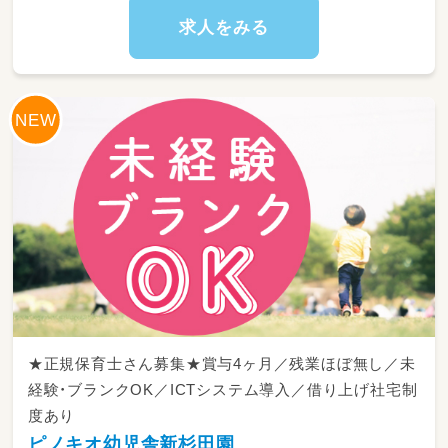
求人をみる
★正規保育士さん募集★賞与4ヶ月／残業ほぼ無し／未
経験・ブランクOK／ICTシステム導入／借り上げ社宅制
度あり
ピノキオ幼児舎新杉田園