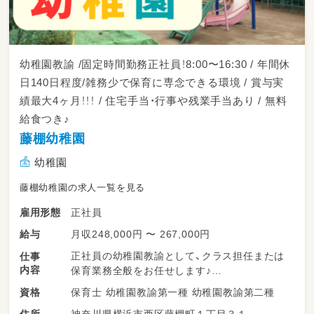
幼稚園教諭 /固定時間勤務正社員！8:00〜16:30 / 年間休
日140日程度/雑務少で保育に専念できる環境 / 賞与実
績最大4ヶ月！！！ / 住宅手当・行事や残業手当あり / 無料
給食つき♪
藤棚幼稚園
幼稚園
藤棚幼稚園の求人一覧を見る
正社員
雇用形態
月収248,000円 〜 267,000円
給与
正社員の幼稚園教諭として、クラス担任または
仕事
内容
保育業務全般をお任せします♪
保育士 幼稚園教諭第一種 幼稚園教諭第二種
資格
・登園・降園時の園児の受け入れ、見送り