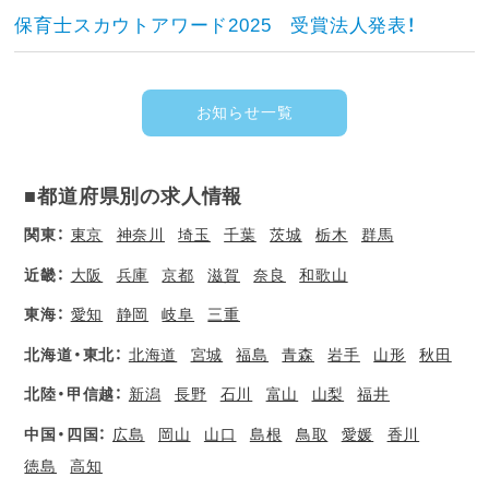
保育士スカウトアワード2025 受賞法人発表！
お知らせ一覧
■都道府県別の求人情報
関東：
東京
神奈川
埼玉
千葉
茨城
栃木
群馬
近畿：
大阪
兵庫
京都
滋賀
奈良
和歌山
東海：
愛知
静岡
岐阜
三重
北海道・東北：
北海道
宮城
福島
青森
岩手
山形
秋田
北陸・甲信越：
新潟
長野
石川
富山
山梨
福井
中国・四国：
広島
岡山
山口
島根
鳥取
愛媛
香川
徳島
高知