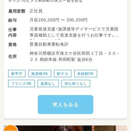
キッズ・ルピナス和田町の求人一覧を見る
正社員
雇用形態
月収200,200円 〜 200,200円
給与
児童発達支援・放課後等デイサービスで児童指
仕事
内容
導員補助として発達支援を行うお仕事です。
【主な仕事内容】
普通自動車運転免許
資格
グループ・個別支援などの療育全般業務
神奈川県横浜市保土ケ谷区和田１丁目－２０－
プログラム作成／食事介助／送迎・添乗業務／
住所
２３ 相鉄本線 和田町駅 徒歩6分
連絡帳の記入／施設内の掃除 など
新卒可
無資格OK
駅チカ
未経験OK
ブランクOK
残業なし
持ち帰りなし
求人をみる