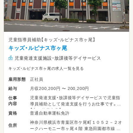
児童指導員補助【キッズ・ルピナス市ヶ尾】
キッズ・ルピナス市ヶ尾
児童発達支援施設・放課後等デイサービス
キッズ・ルピナス市ヶ尾の求人一覧を見る
正社員
雇用形態
月収200,200円 〜 200,200円
給与
児童発達支援・放課後等デイサービスで児童指
仕事
内容
導員補助として発達支援を行うお仕事です。
【主な仕事内容】
普通自動車運転免許
資格
グループ・個別支援などの療育全般業務
神奈川県横浜市青葉区市ケ尾町１０５２－２オ
プログラム作成／食事介助／送迎・添乗業務／
住所
ークハーモニー市ヶ尾４階 東急田園都市線 市
連絡帳の記入／施設内の掃除 など