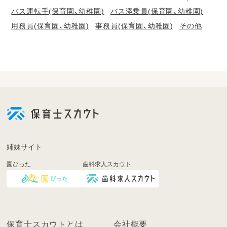
バス運転手(保育園、幼稚園)
バス添乗員(保育園、幼稚園)
用務員(保育園、幼稚園)
事務員(保育園、幼稚園)
その他
会
員
登
録
も
姉妹サイト
し
園ぴった
歯科求人スカウト
く
は
ロ
グ
イ
保育士スカウトとは
会社概要
ン