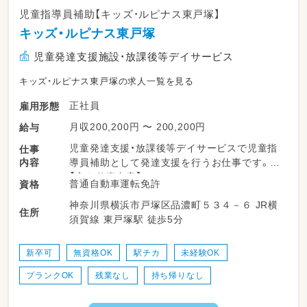
児童指導員補助【キッズ・ルピナス東戸塚】
キッズ・ルピナス東戸塚
児童発達支援施設・放課後等デイサービス
キッズ・ルピナス東戸塚の求人一覧を見る
正社員
雇用形態
月収200,200円 〜 200,200円
給与
児童発達支援・放課後等デイサービスで児童指
仕事
内容
導員補助として発達支援を行うお仕事です。
【主な仕事内容】
普通自動車運転免許
資格
グループ・個別支援などの療育全般業務
神奈川県横浜市戸塚区品濃町５３４－６ JR横
プログラム作成／食事介助／送迎・添乗業務／
住所
須賀線 東戸塚駅 徒歩5分
連絡帳の記入／施設内の掃除 など
新卒可
無資格OK
駅チカ
未経験OK
ブランクOK
残業なし
持ち帰りなし