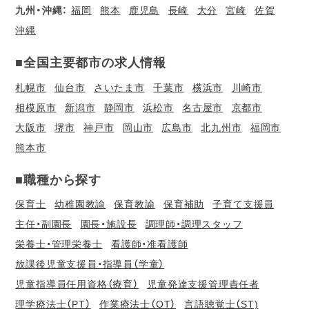
九州・沖縄：
福岡
熊本
鹿児島
長崎
大分
宮崎
佐賀
沖縄
■全国主要都市の求人情報
札幌市
仙台市
さいたま市
千葉市
横浜市
川崎市
相模原市
新潟市
静岡市
浜松市
名古屋市
京都市
大阪市
堺市
神戸市
岡山市
広島市
北九州市
福岡市
熊本市
■職種から探す
保育士
幼稚園教諭
保育教諭
保育補助
子育て支援員
主任・副園長
園長・施設長
調理師・調理スタッフ
栄養士・管理栄養士
看護師・准看護師
放課後児童支援員・指導員（学童）
児童指導員任用資格（療育）
児童発達支援管理責任者
理学療法士（PT）
作業療法士（OT）
言語聴覚士（ST)