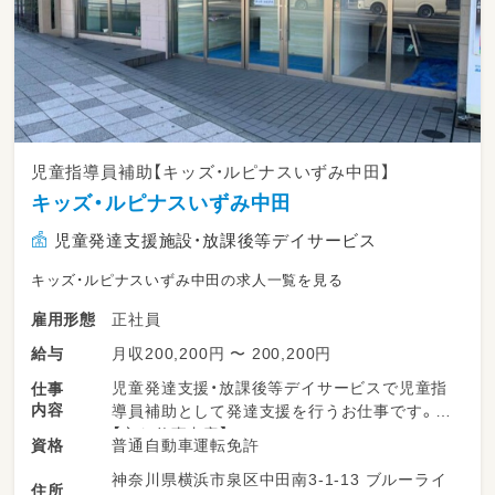
児童指導員補助【キッズ・ルピナスいずみ中田】
キッズ・ルピナスいずみ中田
児童発達支援施設・放課後等デイサービス
キッズ・ルピナスいずみ中田の求人一覧を見る
正社員
雇用形態
月収200,200円 〜 200,200円
給与
児童発達支援・放課後等デイサービスで児童指
仕事
内容
導員補助として発達支援を行うお仕事です。
【主な仕事内容】
普通自動車運転免許
資格
グループ・個別支援などの療育全般業務
神奈川県横浜市泉区中田南3-1-13 ブルーライ
プログラム作成／食事介助／送迎・添乗業務／
住所