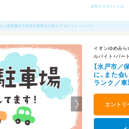
保育士スカウトとは
らい保育園水戸内原の保育士の求人(アルバイト・パート)
イオンゆめみら
ルバイト・パート
【水戸市／
に、また会
ランク／車
エントリ