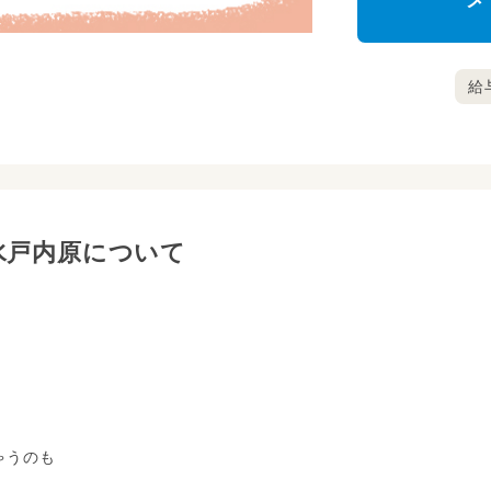
メ
給与
水戸内原について
。
ゃうのも