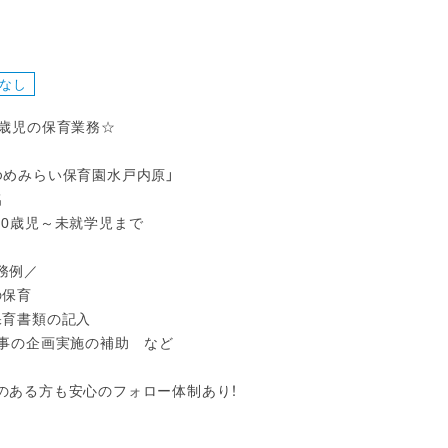
なし
5歳児の保育業務☆
ゆめみらい保育園水戸内原」
名
：0歳児～未就学児まで
務例／
の保育
保育書類の記入
行事の企画実施の補助 など
のある方も安心のフォロー体制あり！