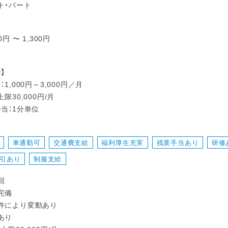
ト・パート
0円 〜 1,300円
】
：1,000円～3,000円／月
限30,000円/月
当：1分単位
車通勤可
交通費支給
福利厚生充実
残業手当あり
研修
引あり
制服支給
回
完備
件により変動あり
あり