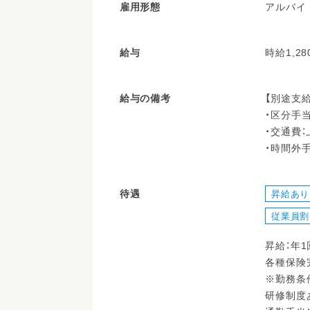
雇用形態
アルバイ
給与
時給1,28
給与の備考
【別途支給
・区分手当
・交通費：上
・時間外手
待遇
昇給あり
従業員割
昇給：年1
各種保険
※勤務条
研修制度