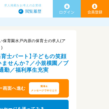
求人掲載をお考えの企業様
閲覧履歴
い保育園水戸内原の保育士の求人(ア
)
保育士パート】子どもの笑顔
いませんか？／小規模園／ブ
通勤／福利厚生充実
簡単&
ー画面へ進む
メッセージでやりとり