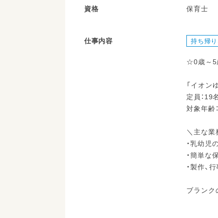
資格
保育士
仕事内容
持ち帰り
☆0歳～
「イオン
定員：19
対象年齢
＼主な業
・乳幼児
・簡単な
・製作、
ブランク