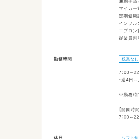
通勤手当：
マイカー
定期健康
インフル
エプロン
従業員割
勤務時間
残業なし
7：00～2
・週4日
※勤務時
【開園時間
7：00～22
休日
シフト制