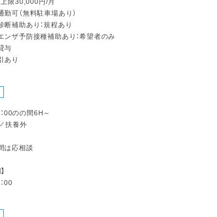
上限30,000円/月
通勤可（無料駐車場あり）
診断補助あり：規程あり
エンザ予防接種補助あり：希望者のみ
貸与
引あり
2：00のの間6H～
～／扶養外
間は応相談
】
：00