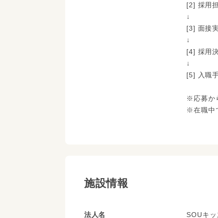
[2] 
↓
[3] 面接
↓
[4] 採
↓
[5] 入
※応募か
※在職中
施設情報
法人名
SOUキ