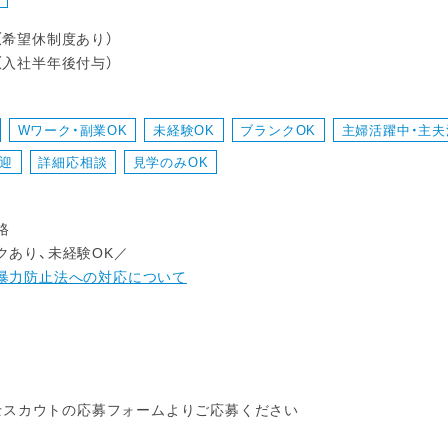
（希望休制度あり）
（入社半年後付与）
Wワーク・副業OK
未経験OK
ブランクOK
主婦活躍中・主夫
迎
詳細応相談
見学のみOK
格
クあり、未経験OK／
暴力防止法への対応について
保育士スカウトの応募フォームよりご応募ください