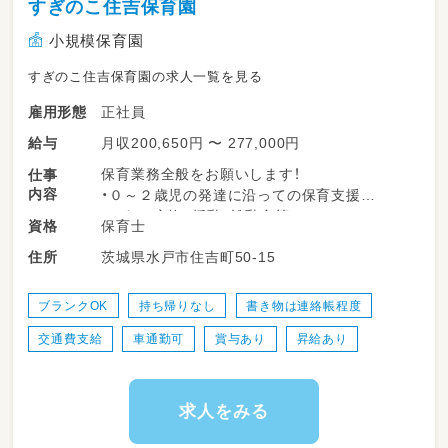
すぎのこ住吉保育園
小規模保育園
すぎのこ住吉保育園の求人一覧を見る
正社員
雇用形態
月収200,650円 〜 277,000円
給与
保育業務全般をお願いします！
仕事
内容
・０～２歳児の発達に沿っての保育支援
・おむつ交換、授乳、離乳食等
保育士
資格
・保育に関する書類等の記入作成
茨城県水戸市住吉町50-15
住所
・保護者対応
など
ブランクOK
持ち帰りなし
書き物は連絡帳程度
※基本的に異動はありませんが、条件により姉
交通費支給
車通勤可
賞与あり
昇給あり
妹園の
すぎのこ見和保育園（水戸市見和1丁目307−8）
に行く事もあります。
求人をみる