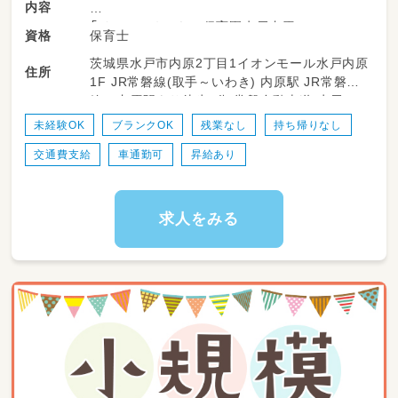
内容
「イオンゆめみらい保育園水戸内原」
保育士
資格
定員：19名
茨城県水戸市内原2丁目1イオンモール水戸内原
対象年齢：0歳児～未就学児まで
住所
1F JR常磐線(取手～いわき) 内原駅 JR常磐
線 内原駅より徒歩8分 常磐自動車道 水戸IC
＼主な業務例／
より2㎞
・乳幼児の保育
未経験OK
ブランクOK
残業なし
持ち帰りなし
・簡単な保育書類の記入
交通費支給
車通勤可
昇給あり
・製作、行事の企画実施の補助 など
ブランクのある方も安心のフォロー体制あり！
求人をみる