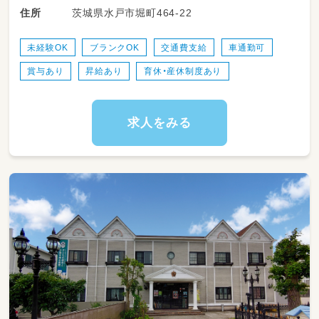
茨城県水戸市堀町464-22
住所
☆児童指導員業務全般
☆保護者対応
☆近隣店舗へのヘルプ業務
未経験OK
ブランクOK
交通費支給
車通勤可
☆各種イベント準備
賞与あり
昇給あり
育休・産休制度あり
☆連絡帳、ブログ作成
☆その他、資格により個別支援業務
※従事すべき業務の変更の範囲：なし
求人をみる
※就業の場所の変更の範囲：法人が運営する事
業所