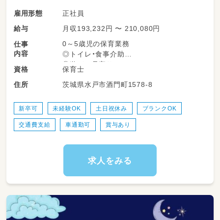
正社員
雇用形態
月収193,232円 〜 210,080円
給与
0～5歳児の保育業務
仕事
内容
◎トイレ・食事介助
◎遊びの見守り
保育士
資格
◎着替えの補助
茨城県水戸市酒門町1578-8
住所
◎清掃
◎書類
など
新卒可
未経験OK
土日祝休み
ブランクOK
交通費支給
車通勤可
賞与あり
求人をみる