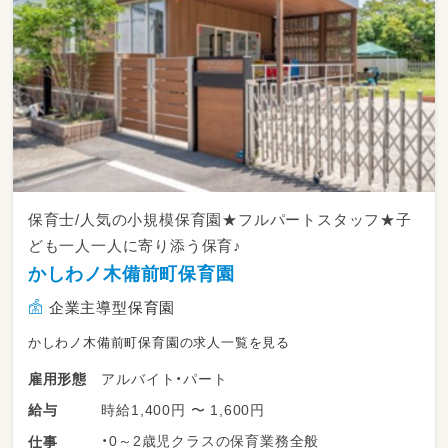
保育士/人気の小規模保育園★フルパートスタッフ★子
ども一人一人に寄り添う保育♪
かしわノ木備前町保育園
企業主導型保育園
かしわノ木備前町保育園の求人一覧を見る
アルバイト・パート
雇用形態
時給1,400円 〜 1,600円
給与
・0～2歳児クラスの保育業務全般
仕事