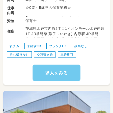
☆0歳～5歳児の保育業務☆
仕事
内容
「イオンゆめみらい保育園水戸内原」
保育士
資格
定員：19名
茨城県水戸市内原2丁目1イオンモール水戸内原
対象年齢：0歳児～未就学児まで
住所
1F JR常磐線(取手～いわき) 内原駅 JR常磐
線 内原駅より徒歩8分 常磐自動車道 水戸IC
＼主な業務例／
より2㎞
・乳幼児の保育
駅チカ
未経験OK
ブランクOK
残業なし
・簡単な保育書類の記入
持ち帰りなし
交通費支給
車通勤可
・製作、行事の企画実施の補助 など
ブランクのある方も安心のフォロー体制あり！
求人をみる
【遅番さんの1日】
13：00～ 出勤、午睡チェック
15:00～ おやつ介助、保育
19：00～ 園内片付け、翌日準備
20：00 退勤