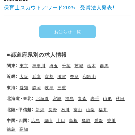
保育士スカウトアワード2025 受賞法人発表！
お知らせ一覧
■都道府県別の求人情報
関東：
東京
神奈川
埼玉
千葉
茨城
栃木
群馬
近畿：
大阪
兵庫
京都
滋賀
奈良
和歌山
東海：
愛知
静岡
岐阜
三重
北海道・東北：
北海道
宮城
福島
青森
岩手
山形
秋田
北陸・甲信越：
新潟
長野
石川
富山
山梨
福井
中国・四国：
広島
岡山
山口
島根
鳥取
愛媛
香川
徳島
高知