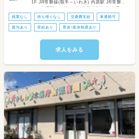
1F JR常磐線(取手～いわき) 内原駅 JR常磐
・園長会参加
線 内原駅より徒歩8分 常磐自動車道 水戸IC
・お子さまの入退園対応 など
より2㎞
残業なし
持ち帰りなし
交通費支給
車通勤可
園長業務をお任せいたします。
賞与あり
昇給あり
育休・産休制度あり
分からないことがあってもOK！
本部の担当もいるのでフォロー体制◎
求人をみる