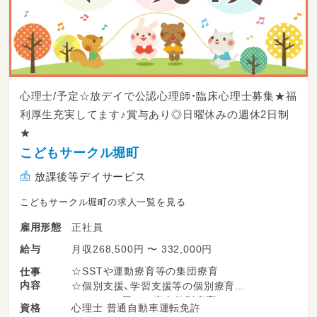
心理士/予定☆放デイで公認心理師・臨床心理士募集★福
利厚生充実してます♪賞与あり◎日曜休みの週休2日制
★
こどもサークル堀町
放課後等デイサービス
こどもサークル堀町の求人一覧を見る
正社員
雇用形態
月収268,500円 〜 332,000円
給与
☆SSTや運動療育等の集団療育
仕事
内容
☆個別支援、学習支援等の個別療育
☆ADDSを用いた完全個別療育
心理士 普通自動車運転免許
資格
☆学校、自宅等への送迎業務