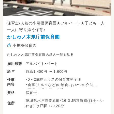
保育士/人気の小規模保育園★フルパート★子ども一人
一人に寄り添う保育♪
かしわノ木県庁前保育園
小規模保育園
かしわノ木県庁前保育園の求人一覧を見る
アルバイト・パート
雇用形態
時給1,400円 〜 1,600円
給与
・0～2歳児クラスの保育業務全般
仕事
内容
・食事(ミルクなど)の給食、おやつの介助
・排泄、着替え等の介助
保育士
資格
・屋外・室内の消毒・清掃
茨城県水戸市笠原町416-3 JR常磐線(取手～い
※ブランクある方、未経験の方も歓迎
住所
わき) 水戸駅 バス20分