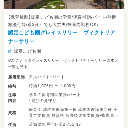
【保育補助】認定こども園の学童/保育補助/パート/時間
相談可能/週3日～でも大丈夫/扶養内勤務OK♪
認定こども園グレイスリリー ヴィクトリア
ナーサリー
認定こども園
認定こども園グレイスリリー ヴィクトリアナーサリーの求人
一覧を見る
アルバイト・パート
雇用形態
時給1,075円 〜 1,090円
給与
学童の保育補助業務/パート
仕事
内容
・遊びの見守り
・屋外・室内の消毒・清掃
保育士 幼稚園教諭第一種 幼稚園教諭第二種 子
資格
育て支援員 無資格 放課後児童支援員・指導員
（学童）
茨城県水戸市姫子2-751-17
住所