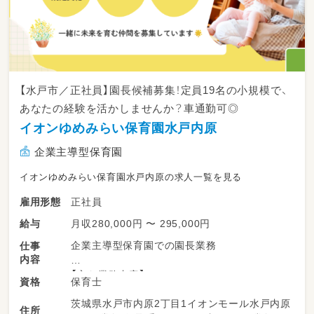
【水戸市／正社員】園長候補募集！定員19名の小規模で、
あなたの経験を活かしませんか？車通勤可◎
イオンゆめみらい保育園水戸内原
企業主導型保育園
イオンゆめみらい保育園水戸内原の求人一覧を見る
正社員
雇用形態
月収280,000円 〜 295,000円
給与
企業主導型保育園での園長業務
仕事
内容
【主な業務内容】
保育士
資格
・行政対応
茨城県水戸市内原2丁目1イオンモール水戸内原
・シフト管理
住所