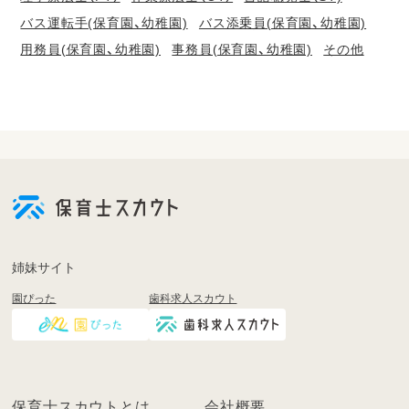
バス運転手(保育園、幼稚園)
バス添乗員(保育園、幼稚園)
用務員(保育園、幼稚園)
事務員(保育園、幼稚園)
その他
会
員
登
録
も
姉妹サイト
し
園ぴった
歯科求人スカウト
く
は
ロ
グ
イ
保育士スカウトとは
会社概要