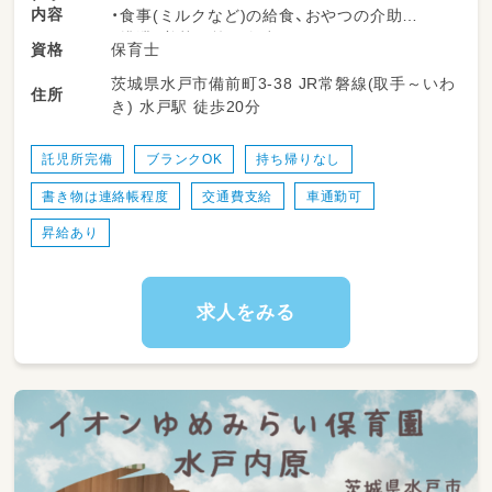
内容
・食事(ミルクなど)の給食、おやつの介助
・排泄、着替え等の介助
保育士
資格
・遊びの見守り
茨城県水戸市備前町3-38 JR常磐線(取手～いわ
・屋外・室内の消毒・清掃
住所
き) 水戸駅 徒歩20分
※ブランクある方、未経験の方も歓迎
託児所完備
ブランクOK
持ち帰りなし
書き物は連絡帳程度
交通費支給
車通勤可
昇給あり
求人をみる