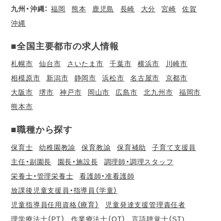
九州・沖縄：
福岡
熊本
鹿児島
長崎
大分
宮崎
佐賀
沖縄
■全国主要都市の求人情報
札幌市
仙台市
さいたま市
千葉市
横浜市
川崎市
相模原市
新潟市
静岡市
浜松市
名古屋市
京都市
大阪市
堺市
神戸市
岡山市
広島市
北九州市
福岡市
熊本市
■職種から探す
保育士
幼稚園教諭
保育教諭
保育補助
子育て支援員
主任・副園長
園長・施設長
調理師・調理スタッフ
栄養士・管理栄養士
看護師・准看護師
放課後児童支援員・指導員（学童）
児童指導員任用資格（療育）
児童発達支援管理責任者
理学療法士（PT）
作業療法士（OT）
言語聴覚士（ST)