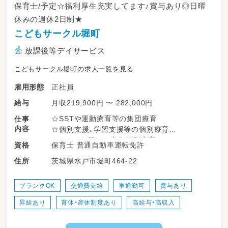
保育士/予定☆福利厚生充実してます♪賞与あり◎日曜
休みの週休2日制★
こどもサークル堀町
放課後等デイサービス
こどもサークル堀町の求人一覧を見る
正社員
雇用形態
月収219,900円 〜 282,000円
給与
☆SSTや運動療育等の集団療育
仕事
内容
☆個別支援、学習支援等の個別療育
☆ADDSを用いた完全個別療育
保育士 普通自動車運転免許
資格
☆学校、自宅等への送迎業務
茨城県水戸市堀町464-22
住所
☆児童指導員業務全般
☆保護者対応
☆近隣店舗へのヘルプ業務
ブランクOK
交通費支給
車通勤可
賞与あり
☆各種イベント準備
昇給あり
育休・産休制度あり
高給与・高収入
☆連絡帳、ブログ作成
☆その他、資格により個別支援業務