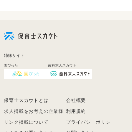
会
員
登
録
も
姉妹サイト
し
園ぴった
歯科求人スカウト
く
は
ロ
グ
イ
保育士スカウトとは
会社概要
ン
を
求人掲載をお考えの企業様
利用規約
し
リンク掲載について
プライバシーポリシー
て
く