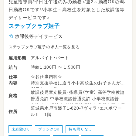
児童指導員/平日は午後のみの勤務♪/週2～勤務OK◎/即
日勤務OKです！/小学生～高校生を対象とした放課後等
デイサービスです♪
ステップクラブ姫子
放課後等デイサービス
ステップクラブ姫子の求人一覧を見る
アルバイト・パート
雇用形態
時給1,100円 〜 1,500円
給与
☆お仕事内容☆
仕事
内容
特別支援学校に通う小中高校生のお子さんがご
利用中です◎
放課後児童支援員・指導員（学童） 高等学校教諭
資格
普通免許 中学校教諭普通免許 小学校教諭普通
・利用者の児童の送迎業務
免許 社会福祉士 精神保健福祉士 普通自動車運
茨城県水戸市姫子1-820-7ヴィラ・エスポワー
・子ども達の支援・見守り
住所
転免許
ルⅡ 1階
・活動内容の準備
アイデアがございましたらぜひ教えてください
ね♪
未経験OK
ブランクOK
持ち帰りなし