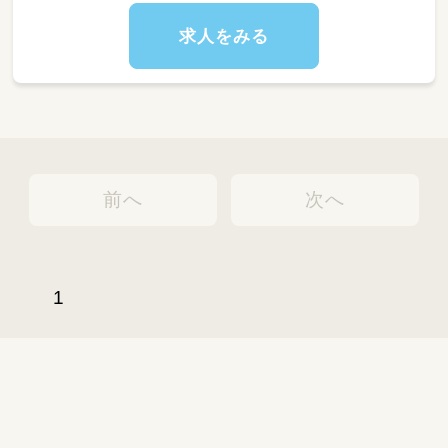
ブランクのある方も安心のフォロー体制あり！
求人をみる
【遅番さんの1日】
13：00～ 出勤、午睡チェック
15:00～ おやつ介助、保育
19：00～ 園内片付け、翌日準備
20：00 退勤
前へ
次へ
1