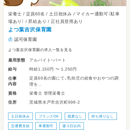
栄養士 / 定員60名 / 土日祝休み / マイカー通勤可（駐車
場あり） / 昇給あり / 正社員登用あり
よつ葉吉沢保育園
認可保育園
よつ葉吉沢保育園の求人一覧を見る
アルバイト・パート
雇用形態
時給1,150円 〜 1,250円
給与
定員60名の園にて、乳幼児の給食やおやつの調
仕事
内容
理を
担当していただきます。
栄養士 管理栄養士
資格
＊栄養管理・衛生管理業務
茨城県水戸市吉沢町698-2
住所
＊調理業務全般
土日祝休み
ブランクOK
残業なし
持ち帰りなし
交通費支給
車通勤可
週３日以内