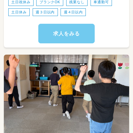
土日祝休み
ブランクOK
残業なし
車通勤可
土日休み
週３日以内
週４日以内
求人をみる