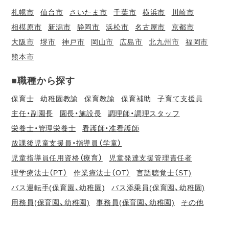
札幌市
仙台市
さいたま市
千葉市
横浜市
川崎市
相模原市
新潟市
静岡市
浜松市
名古屋市
京都市
大阪市
堺市
神戸市
岡山市
広島市
北九州市
福岡市
熊本市
■職種から探す
保育士
幼稚園教諭
保育教諭
保育補助
子育て支援員
主任・副園長
園長・施設長
調理師・調理スタッフ
栄養士・管理栄養士
看護師・准看護師
放課後児童支援員・指導員（学童）
児童指導員任用資格（療育）
児童発達支援管理責任者
理学療法士（PT）
作業療法士（OT）
言語聴覚士（ST)
バス運転手(保育園、幼稚園)
バス添乗員(保育園、幼稚園)
用務員(保育園、幼稚園)
事務員(保育園、幼稚園)
その他