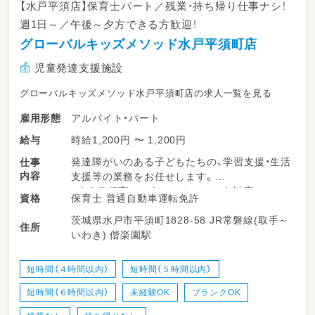
【水戸平須店】保育士パート／残業・持ち帰り仕事ナシ！
週1日～／午後～夕方できる方歓迎！
グローバルキッズメソッド水戸平須町店
児童発達支援施設
グローバルキッズメソッド水戸平須町店の求人一覧を見る
アルバイト・パート
雇用形態
時給1,200円 〜 1,200円
給与
発達障がいのある子どもたちの、学習支援・生活
仕事
内容
支援等の業務をお任せします。
・少人数保育で１名につき２～３名対応
保育士 普通自動車運転免許
資格
・持ち帰り仕事、残業ナシ！子育て中のママも多
茨城県水戸市平須町1828-58 JR常磐線(取手～
数活躍中！
住所
いわき) 偕楽園駅
・送迎業務あり（ＡＴ可）
・児童のみならずご家族へのケアもサービスの
一環として取り組みをしています。
短時間（４時間以内）
短時間（５時間以内）
・ワークバランスを重視した運営をしていま
短時間（６時間以内）
未経験OK
ブランクOK
す。