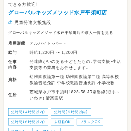
できる方歓迎！
グローバルキッズメソッド水戸平須町店
児童発達支援施設
グローバルキッズメソッド水戸平須町店の求人一覧を見る
アルバイト・パート
雇用形態
時給1,200円 〜 1,200円
給与
発達障がいのある子どもたちの、学習支援・生活
仕事
内容
支援等の業務をお任せします。
・少人数保育で１名につき２～３名対応
幼稚園教諭第一種 幼稚園教諭第二種 高等学校
資格
・持ち帰り仕事、残業ナシ！子育て中のママも多
教諭普通免許 中学校教諭普通免許 小学校教諭
数活躍中！
普通免許 社会福祉士 精神保健福祉士 普通自動
茨城県水戸市平須町1828-58 JR常磐線(取手～
・送迎業務あり（ＡＴ可）
住所
車運転免許
いわき) 偕楽園駅
・児童のみならずご家族へのケアもサービスの
一環として取り組みをしています。
・ワークバランスを重視した運営をしていま
短時間（４時間以内）
短時間（５時間以内）
す。
短時間（６時間以内）
未経験OK
ブランクOK