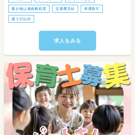
ね♪
書き物は連絡帳程度
交通費支給
車通勤可
週３日以内
求人をみる