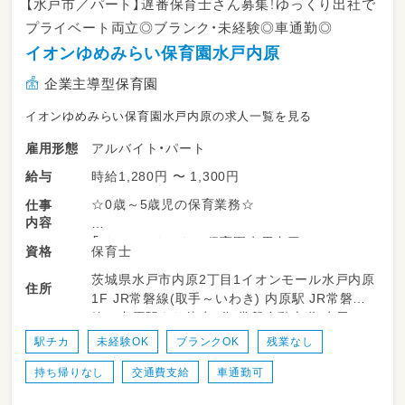
【水戸市／パート】遅番保育士さん募集！ゆっくり出社で
プライベート両立◎ブランク・未経験◎車通勤◎
イオンゆめみらい保育園水戸内原
企業主導型保育園
イオンゆめみらい保育園水戸内原の求人一覧を見る
アルバイト・パート
雇用形態
時給1,280円 〜 1,300円
給与
☆0歳～5歳児の保育業務☆
仕事
内容
「イオンゆめみらい保育園水戸内原」
保育士
資格
定員：19名
茨城県水戸市内原2丁目1イオンモール水戸内原
対象年齢：0歳児～未就学児まで
住所
1F JR常磐線(取手～いわき) 内原駅 JR常磐
線 内原駅より徒歩8分 常磐自動車道 水戸IC
＼主な業務例／
より2㎞
・乳幼児の保育
駅チカ
未経験OK
ブランクOK
残業なし
・簡単な保育書類の記入
持ち帰りなし
交通費支給
車通勤可
・製作、行事の企画実施の補助 など