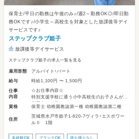
保育士/平日の勤務は午後のみ♪/週2～勤務OK◎/即日勤
務OKです♪/小学生～高校生を対象とした放課後等デイ
サービスです♪
ステップクラブ姫子
放課後等デイサービス
ステップクラブ姫子の求人一覧を見る
アルバイト・パート
雇用形態
時給1,100円 〜 1,500円
給与
☆お仕事内容☆
仕事
内容
特別支援学校に通う小中高校生のお子さんがご
利用中です◎
保育士 幼稚園教諭第一種 幼稚園教諭第二種
資格
茨城県水戸市姫子1-820-7ヴィラ・エスポワー
・利用者の児童の送迎業務
住所
ルⅡ 1階
・子ども達の支援・見守り
・活動内容の準備
アイデアがございましたらぜひ教えてください
未経験OK
ブランクOK
持ち帰りなし