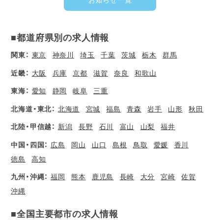
お知らせ一覧
■都道府県別の求人情報
関東：
東京
神奈川
埼玉
千葉
茨城
栃木
群馬
近畿：
大阪
兵庫
京都
滋賀
奈良
和歌山
東海：
愛知
静岡
岐阜
三重
北海道・東北：
北海道
宮城
福島
青森
岩手
山形
秋田
北陸・甲信越：
新潟
長野
石川
富山
山梨
福井
中国・四国：
広島
岡山
山口
島根
鳥取
愛媛
香川
徳島
高知
九州・沖縄：
福岡
熊本
鹿児島
長崎
大分
宮崎
佐賀
沖縄
■全国主要都市の求人情報