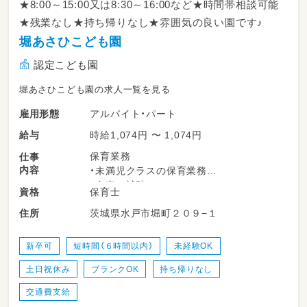
★8:00～15:00又は8:30～16:00など★時間帯相談可能
★残業なし★持ち帰りなし★雰囲気の良い園です♪
堀あさひこども園
認定こども園
堀あさひこども園の求人一覧を見る
アルバイト・パート
雇用形態
時給1,074円 〜 1,074円
給与
保育業務
仕事
内容
・未満児クラスの保育業務
・食事の補助
保育士
資格
・保護者対応
茨城県水戸市堀町２０９−１
住所
・着替え等の補助
・遊びの企画・見守り
・保育指導関連の記録
新卒可
短時間（６時間以内）
未経験OK
土日祝休み
ブランクOK
持ち帰りなし
交通費支給