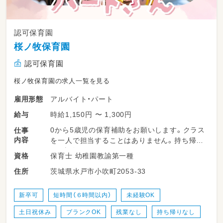
認可保育園
桜ノ牧保育園
認可保育園
桜ノ牧保育園の求人一覧を見る
アルバイト・パート
雇用形態
時給1,150円 〜 1,300円
給与
0から5歳児の保育補助をお願いします。クラス
仕事
内容
を一人で担当することはありません。持ち帰り
や、事務もありません。
保育士 幼稚園教諭第一種
資格
茨城県水戸市小吹町2053-33
住所
新卒可
短時間（６時間以内）
未経験OK
土日祝休み
ブランクOK
残業なし
持ち帰りなし