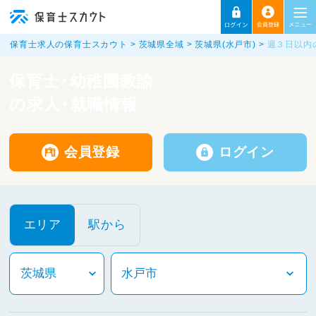
保育士求人の保育士スカウト
茨城県全域
茨城県(水戸市)
週３日以内
保育士・幼稚園教諭
の求人・就職情報
会員登録
ログイン
エリア
駅から