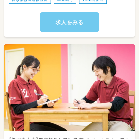
日々、園や小学校から戻ってきた
放課後の子供達をケアする業務です。
まず宿題などを終わらせたあとは、
求人をみる
お楽しみのレクリエーションタイム?
それらもスタッフのアイディアで、対応してま
す。
ご自身の趣味・特技等も活かせます。
また、経験がなくても大丈夫！
未経験からスタートしたスタッフがほとんど。
しっかりとお教えします。
仕事内容は難しくありません。
日常生活を楽しく過ごせるように
簡単なサポートをしたり、
体操、ダンス、ゲーム等で自立を支援！
毎日のスモールステップを見逃さず
「できたね！」と声をかけて
発達に障がいのある子ども達の、
「一歩前進」を一緒になって
喜んでもらえると嬉しいです♪