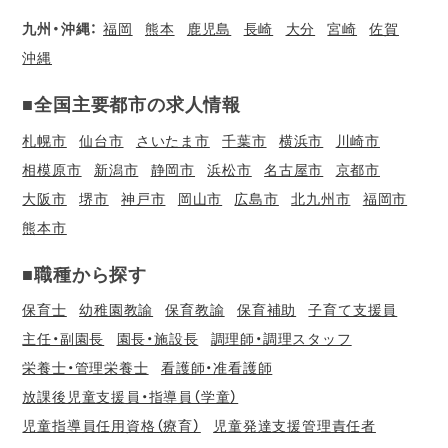
九州・沖縄：
福岡
熊本
鹿児島
長崎
大分
宮崎
佐賀
沖縄
■全国主要都市の求人情報
札幌市
仙台市
さいたま市
千葉市
横浜市
川崎市
相模原市
新潟市
静岡市
浜松市
名古屋市
京都市
大阪市
堺市
神戸市
岡山市
広島市
北九州市
福岡市
熊本市
■職種から探す
保育士
幼稚園教諭
保育教諭
保育補助
子育て支援員
主任・副園長
園長・施設長
調理師・調理スタッフ
栄養士・管理栄養士
看護師・准看護師
放課後児童支援員・指導員（学童）
児童指導員任用資格（療育）
児童発達支援管理責任者