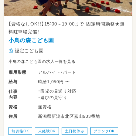
【資格なしOK！！】15：00～19：00まで！固定時間勤務★無
料駐車場完備！
小鳥の森こども園
認定こども園
小鳥の森こども園の求人一覧を見る
アルバイト・パート
雇用形態
時給1,050円 〜
給与
・園児の見送り対応
仕事
内容
・遊びの見守り
・おむつ交換やトイレ補助
無資格
資格
・園内の清掃 など
新潟県新潟市北区嘉山533番地
住所
無資格OK
未経験OK
土日祝休み
ブランクOK