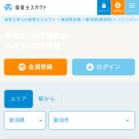
保育士求人の保育士スカウト
新潟県全域
新潟県(新潟市)
女性活躍中
保育士・幼稚園教諭
の求人・就職情報
会員登録
ログイン
エリア
駅から