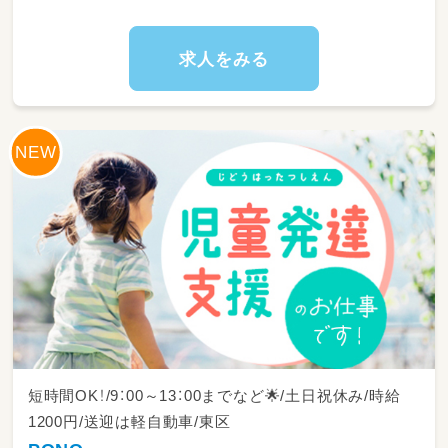
スタッフのアイディアで対応してます。
趣味や特技も活かせます。
経験がなくても大丈夫！
求人をみる
しっかりとお教えします。
お仕事内容は難しくありません。
日常生活を楽しく過ごせるように
簡単なサポートをしたり、
体操、ダンス、ゲーム等で自立を支援！
毎日のスモールステップを見逃さず
「できたね！」と声をかけて
子ども達の「一歩前進」を
一緒になって喜んでもらえると
嬉しいです♪
短時間OK！/9：00～13：00までなど🌟/土日祝休み/時給
1200円/送迎は軽自動車/東区