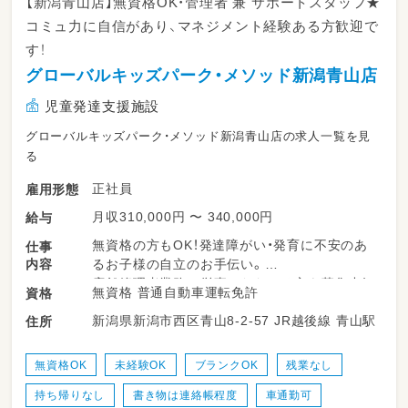
【新潟青山店】無資格OK・管理者 兼 サポートスタッフ★
コミュ力に自信があり、マネジメント経験ある方歓迎で
す！
グローバルキッズパーク・メソッド新潟青山店
児童発達支援施設
グローバルキッズパーク・メソッド新潟青山店の求人一覧を見
る
正社員
雇用形態
月収310,000円 〜 340,000円
給与
無資格の方もOK！発達障がい・発育に不安のあ
仕事
内容
るお子様の自立のお手伝い。
店舗管理者業務に従事いただける方を募集中！
無資格 普通自動車運転免許
資格
★店舗マネジメントをお任せします
新潟県新潟市西区青山8-2-57 JR越後線 青山駅
住所
★店長・役職経験のある方、歓迎！
★対人スキル、コミュニケーション能力に自信
のある方
無資格OK
未経験OK
ブランクOK
残業なし
持ち帰りなし
書き物は連絡帳程度
車通勤可
子供達のお楽しみレクリエーションは