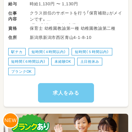
時給1,130円 〜 1,130円
給与
クラス担任のサポートを行う「保育補助」がメイ
仕事
内容
ンです。
・歌や制作、お散歩、食事などのサポート
保育士 幼稚園教諭第一種 幼稚園教諭第二種
資格
・園内の清掃や片付け
新潟県新潟市西区青山4-1-8-10
住所
・連絡帳の作成補助、行事の準備
年間計画などの難しい書類作成は、基本的にク
駅チカ
短時間（４時間以内）
短時間（５時間以内）
ラス担任が行います。
短時間（６時間以内）
未経験OK
土日祝休み
ブランクがある方や未経験の方でも、少しずつ
丁寧にお教えしますのでご安心くださいね。
ブランクOK
園児数75名に対し、スタッフは27名。
平均年齢40.6歳、20代〜50代まで幅広い世代が
求人をみる
活躍しています。
子ども・保護者・保育士の垣根を超え、
小さなことでも気軽に話せる信頼を築き、
一人ひとりを大切に地域に愛される園を目指し
ています。