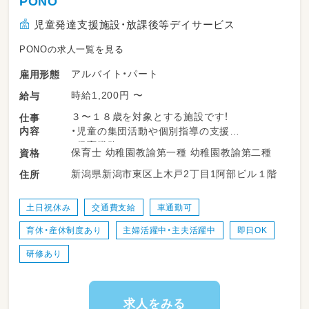
PONO
児童発達支援施設・放課後等デイサービス
PONOの求人一覧を見る
アルバイト・パート
雇用形態
時給1,200円 〜
給与
３〜１８歳を対象とする施設です！
仕事
内容
・児童の集団活動や個別指導の支援
・保育業務
保育士 幼稚園教諭第一種 幼稚園教諭第二種
資格
・送迎
新潟県新潟市東区上木戸2丁目1阿部ビル１階
住所
→軽自動車ですのでご安心ください！
土日祝休み
交通費支給
車通勤可
育休・産休制度あり
主婦活躍中・主夫活躍中
即日OK
研修あり
求人をみる