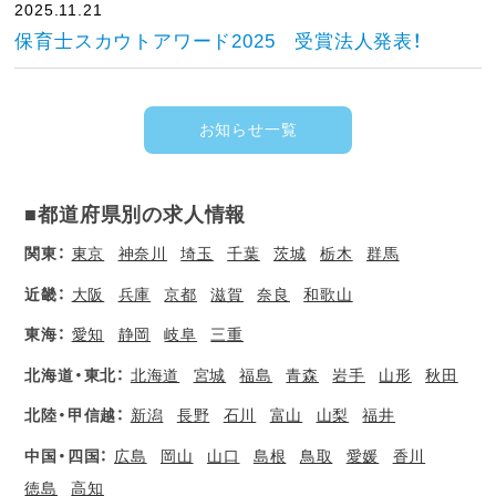
2025.11.21
保育士スカウトアワード2025 受賞法人発表！
お知らせ一覧
■都道府県別の求人情報
関東：
東京
神奈川
埼玉
千葉
茨城
栃木
群馬
近畿：
大阪
兵庫
京都
滋賀
奈良
和歌山
東海：
愛知
静岡
岐阜
三重
北海道・東北：
北海道
宮城
福島
青森
岩手
山形
秋田
北陸・甲信越：
新潟
長野
石川
富山
山梨
福井
中国・四国：
広島
岡山
山口
島根
鳥取
愛媛
香川
徳島
高知