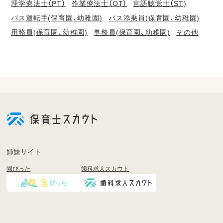
理学療法士（PT）
作業療法士（OT）
言語聴覚士（ST)
バス運転手(保育園、幼稚園)
バス添乗員(保育園、幼稚園)
用務員(保育園、幼稚園)
事務員(保育園、幼稚園)
その他
会
員
登
録
も
姉妹サイト
し
園ぴった
歯科求人スカウト
く
は
ロ
グ
イ