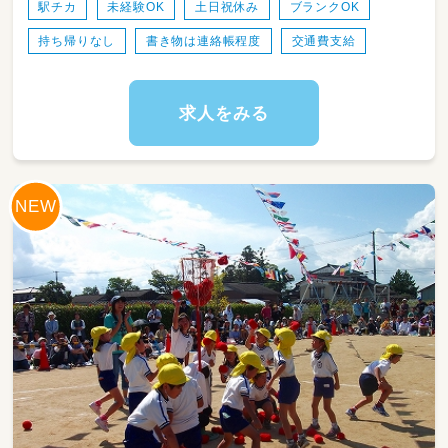
年間計画などの難しい書類作成は、基本的にク
駅チカ
未経験OK
土日祝休み
ブランクOK
ラス担任が行います。
持ち帰りなし
書き物は連絡帳程度
交通費支給
ブランクがある方や未経験の方でも、少しずつ
丁寧にお教えしますのでご安心くださいね。
園児数75名に対し、スタッフは27名。
求人をみる
平均年齢40.6歳、20代〜50代まで幅広い世代が
活躍しています。
子ども・保護者・保育士の垣根を超え、
小さなことでも気軽に話せる信頼を築き、
一人ひとりを大切に地域に愛される園を目指し
ています。