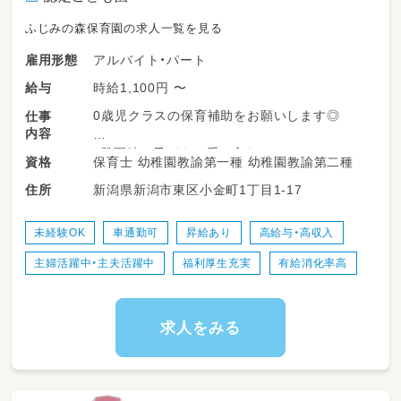
ふじみの森保育園の求人一覧を見る
アルバイト・パート
雇用形態
時給1,100円 〜
給与
0歳児クラスの保育補助をお願いします◎
仕事
内容
・登園時の子どもの受け入れ
保育士 幼稚園教諭第一種 幼稚園教諭第二種
資格
・室内・屋外での遊びの見守り
新潟県新潟市東区小金町1丁目1-17
住所
・食事（おやつ・給食）やトイレのサポート
・連絡帳や経過記録の記入
・季節の製作準備 など
未経験OK
車通勤可
昇給あり
高給与・高収入
主婦活躍中・主夫活躍中
福利厚生充実
有給消化率高
求人をみる