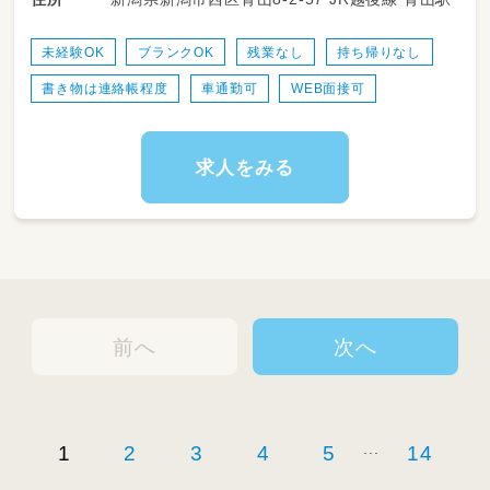
★対人スキル、コミュニケーション能力に自信
のある方
未経験OK
ブランクOK
残業なし
持ち帰りなし
★残業・持ち帰り業務なし
書き物は連絡帳程度
車通勤可
WEB面接可
★ワークライフバランス重視
子供達のお楽しみレクリエーションは
スタッフのアイディアで対応してます。
求人をみる
趣味や特技も活かせます。
経験がなくても大丈夫！
しっかりとお教えします。
お仕事内容は難しくありません。
日常生活を楽しく過ごせるように
簡単なサポートをしたり、
前へ
次へ
体操、ダンス、ゲーム等で自立を支援！
毎日のスモールステップを見逃さず
「できたね！」と声をかけて
子ども達の「一歩前進」を
一緒になって喜んでもらえると嬉しいです♪
...
1
2
3
4
5
14