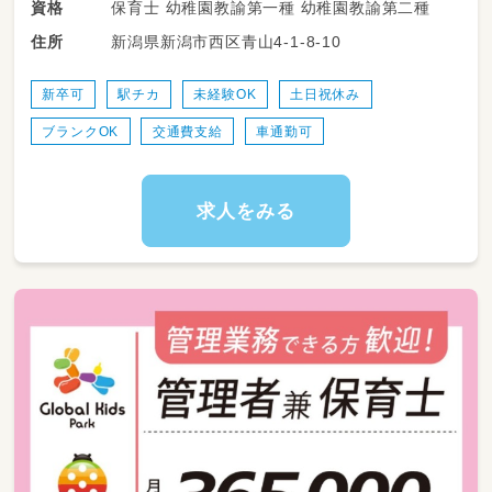
保育士 幼稚園教諭第一種 幼稚園教諭第二種
資格
季節の行事の準備など。
新潟県新潟市西区青山4-1-8-10
住所
子どもたちが毎日を安心して
元気に過ごせる環境を、
チームで協力しながら作り上げていきます。
新卒可
駅チカ
未経験OK
土日祝休み
ブランクOK
交通費支給
車通勤可
20代の新卒・若手保育士活躍中です！
30～40代の子育てママも多数在籍しています！
だから、子どもの急な発熱や学校行事も
求人をみる
笑顔で「任せて！」と、言い合える仲間がいます。
そんな温かい職場で
あなたも一緒に働きませんか？
ブランク、未経験者も歓迎！
お気軽にご応募くださいね。
園児数75名に対し、スタッフは27名。
平均年齢40.6歳、20代〜50代まで幅広い世代が
活躍しています。
内訳
20代正職員保育士４名
30代正職員保育士６名