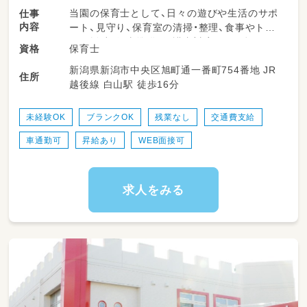
当園の保育士として、日々の遊びや生活のサポ
仕事
内容
ート、見守り、保育室の清掃・整理、食事やトイ
レの援助、行事準備、保護者対応などを担いま
保育士
資格
す。柔軟な保育環境の中で、子どもたち一人ひ
新潟県新潟市中央区旭町通一番町754番地 JR
とりにしっかり向き合える時間が多くありま
住所
越後線 白山駅 徒歩16分
す。勤務日数や時間は相談可能で、ライフスタ
イルに合わせて無理なく働けるのが特長です。
未経験OK
ブランクOK
残業なし
交通費支給
＜スケジュール例＞
車通勤可
昇給あり
WEB面接可
・11:00～昼食
・12:30～午睡(事務作業/ブレスチェック/休憩)
・15:00～自発的な活動(室内遊び/お散歩)
・18:00～降園
求人をみる