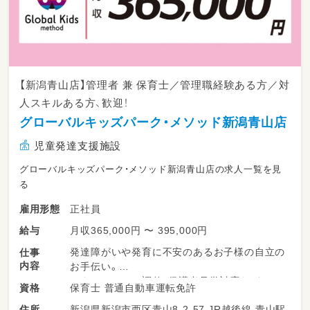
40代正職員保育士４名
パート保育士７名、保育補助数名。
【新潟青山店】管理者 兼 保育士／管理職経験ある方／対
人スキルある方、歓迎！
グローバルキッズパーク・メソッド新潟青山店
児童発達支援施設
グローバルキッズパーク・メソッド新潟青山店の求人一覧を見
る
正社員
雇用形態
月収365,000円 〜 395,000円
給与
発達障がいや発育に不安のあるお子様の自立の
仕事
内容
お手伝い。
スタッフシフト調整、保護者見学対応など。
保育士 普通自動車運転免許
資格
★店舗マネジメントをお任せします
新潟県新潟市西区青山8-2-57 JR越後線 青山駅
住所
★店長・役職経験のある方、歓迎！