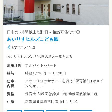
日中の6時間以上！週3日～相談可能です◎
あいりすヒルズこども園
認定こども園
あいりすヒルズこども園の求人一覧を見る
アルバイト・パート
雇用形態
時給1,130円 〜 1,130円
給与
クラス担任のサポートを行う「保育補助」がメイ
仕事
内容
ンです。
・歌や制作、お散歩、食事などのサポート
保育士 幼稚園教諭第一種 幼稚園教諭第二種
資格
・園内の清掃や片付け
新潟県新潟市西区青山4-1-8-10
住所
・連絡帳の作成補助、行事の準備