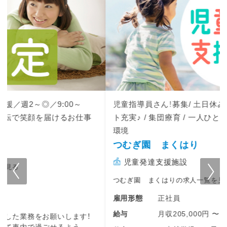
児童指導員さん！募集/ 土日休み・18時終業でプライベー
ト充実♪ / 集団療育 / 一人ひとりとじっくり向き合える
環境
つむぎ園 まくはり
児童発達支援施設
つむぎ園 まくはりの求人一覧を見る
正社員
雇用形態
月収205,000円 〜 260,000円
給与