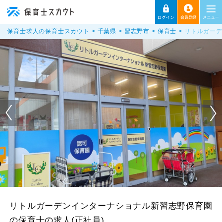
保育士求人の保育士スカウト
千葉県
習志野市
保育士
リトルガーデ
リトルガーデンインターナショナル新習志野保育園
の保育士の求人(正社員)