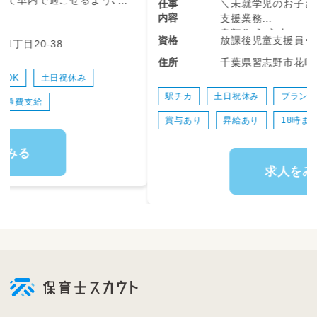
＼未就学児のお子さんの療育支援／
仕事
内容
支援業務
書類作成・入力
放課後児童支援員・指導員（学童）
資格
壁面装飾作り・玩具作り
千葉県習志野市花咲1丁目20-38
住所
支援の内容のアイデア出し
送迎業務
駅チカ
土日祝休み
ブランクOK
交通費支給
賞与あり
昇給あり
18時まで
求人をみる