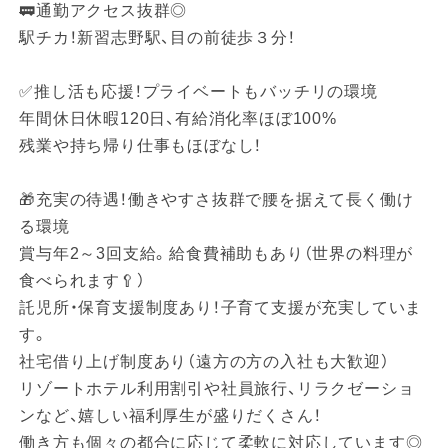
🚃通勤アクセス抜群◎
駅チカ！新習志野駅、目の前徒歩３分！
✅推し活も応援！プライベートもバッチリの環境
年間休日休暇120日、有給消化率ほぼ100%
残業や持ち帰り仕事もほぼなし！
🎁充実の待遇！働きやすさ抜群で腰を据えて長く働け
る環境
賞与年2～3回支給。給食費補助もあり（世界の料理が
食べられます🥄）
託児所・保育支援制度あり！子育て支援が充実していま
す。
社宅借り上げ制度あり（遠方の方の入社も大歓迎）
リゾートホテル利用割引や社員旅行、リラクゼーショ
ンなど、嬉しい福利厚生が盛りだくさん！
働き方も個々の都合に応じて柔軟に対応しています◎