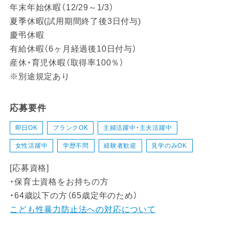
年末年始休暇（12/29～1/3）
夏季休暇(試用期間終了後3日付与)
慶弔休暇
有給休暇（6ヶ月経過後10日付与）
産休・育児休暇（取得率100％）
※別途規定あり
応募要件
即日OK
ブランクOK
主婦活躍中・主夫活躍中
女性活躍中
学歴不問
経験者歓迎
見学のみOK
[応募資格]
・保育士資格をお持ちの方
・64歳以下の方（65歳定年のため）
こども性暴力防止法への対応について