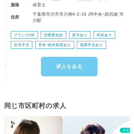
リンガル保育士として英語講師と協力してクラ
保育士
資格
スを運営します。
千葉県市川市市川南4-2-19 JR中央・総武線 市
住所
川駅
●クラス運営: 0～5歳児クラスの担任業務、在
籍の英語講師と連携して英語活動や環境作りを
行います。
ブランクOK
交通費支給
賞与あり
昇給あり
●英語でのコミュニケーション: 歌や挨拶など
住宅手当
育休・産休制度あり
残業手当あり
日常の中に英語の「エッセンス」を自然に取り
入れ、子どもたちが異文化に親しむきっかけを
作ります。
●チーム連携: 日本人スタッフと外国人講師の
求人をみる
「架け橋」となり、円滑なチームワークを構築。
●保護者対応: 外国人保護者への英語による園
での様子報告など。
●一般保育業務: 行事の企画・準備、園内清掃、
書類作成（連絡帳・児童表・お便り等）、その他事
務。
同じ市区町村の求人