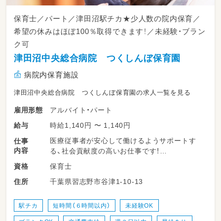
保育士／パート／津田沼駅チカ★少人数の院内保育／
希望の休みはほぼ100％取得できます！／未経験・ブラン
ク可
津田沼中央総合病院 つくしんぼ保育園
病院内保育施設
津田沼中央総合病院 つくしんぼ保育園の求人一覧を見る
アルバイト・パート
雇用形態
時給1,140円 〜 1,140円
給与
医療従事者が安心して働けるようサポートす
仕事
内容
る、社会貢献度の高いお仕事です！
保育士
資格
・遊びや散歩時の見守り
千葉県習志野市谷津1-10-13
住所
・生活動作の援助
・お昼寝の見守り
・保育記録
駅チカ
短時間（６時間以内）
未経験OK
・保護者対応 など