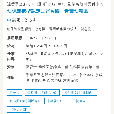
遅番手当あり♪／週3日からOK！／見学も随時受付中☆
幼保連携型認定こども園 青葉幼稚園
認定こども園
幼保連携型認定こども園 青葉幼稚園の求人一覧を見る
アルバイト・パート
雇用形態
時給1,250円 〜 1,550円
給与
・3歳児～5歳児クラスの補助業務をお願いしま
仕事
内容
す。
0歳児～2歳児もお預かりしているため、乳児
保育士 幼稚園教諭第一種 幼稚園教諭第二種
資格
クラスをご希望の方も大歓迎です！
千葉県習志野市津田沼3-15-20 京成本線 京成
未経験の方やブランクがある方も、しっかりと
住所
津田沼駅 JR総武本線 津田沼駅
したフォロー体制が整っているため安心してお
仕事を始められます♪
駅チカ
短時間（４時間以内）
短時間（５時間以内）
短時間（６時間以内）
未経験OK
土日祝休み
ブランクOK