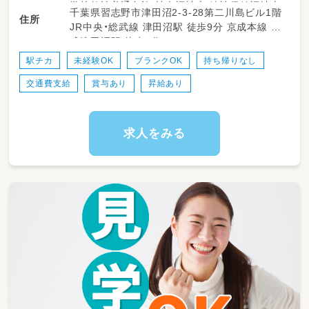
学校教諭普通免許 社会福祉士 精神保健福祉士
千葉県習志野市津田沼2-3-28第二川島ビル1階
・記録作成
住所
普通自動車運転免許
JR中央・総武線 津田沼駅 徒歩9分 京成本線 京
・各種事務処理
成津田沼駅 徒歩9分
・送迎 など
駅チカ
未経験OK
ブランクOK
持ち帰りなし
交通費支給
賞与あり
昇給あり
求人をみる