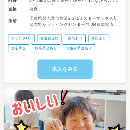
内容
0～5歳児の保育業務全般を担当しながら、バイ
リンガル保育士として英語講師と協力してクラ
保育士
資格
スを運営します。
千葉県習志野市茜浜2-2-1ミスターマックス新
住所
習志野ショッピングセンター内 JR京葉線 新習
●クラス運営: 0～5歳児クラスの担任業務、在
志野駅
籍の英語講師と連携して英語活動や環境作りを
行います。
ブランクOK
交通費支給
賞与あり
昇給あり
●英語でのコミュニケーション: 歌や挨拶など
住宅手当
残業手当あり
資格者手当あり
日常の中に英語の「エッセンス」を自然に取り入
れ、子どもたちが異文化に親しむきっかけを作
ります。
●チーム連携: 日本人スタッフと外国人講師の
求人をみる
「架け橋」となり、円滑なチームワークを構築。
●保護者対応: 外国人保護者への英語による園
での様子報告など。
●一般保育業務: 行事の企画・準備、園内清掃、書
類作成（連絡帳・児童表・お便り等）、その他事
務。