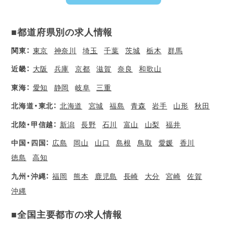
■都道府県別の求人情報
関東：
東京
神奈川
埼玉
千葉
茨城
栃木
群馬
近畿：
大阪
兵庫
京都
滋賀
奈良
和歌山
東海：
愛知
静岡
岐阜
三重
北海道・東北：
北海道
宮城
福島
青森
岩手
山形
秋田
北陸・甲信越：
新潟
長野
石川
富山
山梨
福井
中国・四国：
広島
岡山
山口
島根
鳥取
愛媛
香川
徳島
高知
九州・沖縄：
福岡
熊本
鹿児島
長崎
大分
宮崎
佐賀
沖縄
■全国主要都市の求人情報