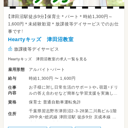
【津田沼駅徒歩9分】保育士＊パート＊時給1,300円～
1,600円＊未経験歓迎＊放課後等デイサービスでのお仕
事です！
Heartyキッズ 津田沼教室
放課後等デイサービス
Heartyキッズ 津田沼教室の求人一覧を見る
アルバイト・パート
雇用形態
時給1,300円 〜 1,600円
給与
お子様に対し日常生活のサポートや、宿題・ドリ
仕事
内容
ルの答え合わせなど簡単な学習支援を実施しま
す
保育士 普通自動車運転免許
資格
・現場での療育支援
千葉県習志野市津田沼2-3-28第二川島ビル1階
・記録作成
住所
JR中央・総武線 津田沼駅 徒歩9分 京成本線 京
・各種事務処理
成津田沼駅 徒歩9分
・送迎 など