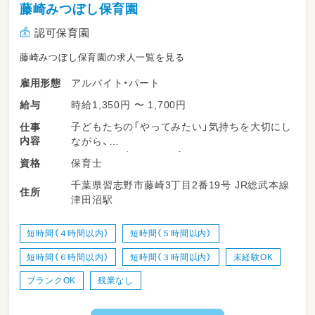
藤崎みつぼし保育園
認可保育園
藤崎みつぼし保育園の求人一覧を見る
アルバイト・パート
雇用形態
時給1,350円 〜 1,700円
給与
子どもたちの「やってみたい」気持ちを大切にし
仕事
内容
ながら、
あたたかく寄り添う保育を行っています。
保育士
資格
現在、夕方のゆったりした時間帯を見守る遅番
千葉県習志野市藤崎3丁目2番19号 JR総武本線
パート保育士と、
住所
津田沼駅
子どもたちの一日を通して成長を支えるフルパ
ート保育士を募集しています。
ブランクのある方や子育て中の方も安心して働
短時間（４時間以内）
短時間（５時間以内）
ける環境です。
短時間（６時間以内）
短時間（３時間以内）
未経験OK
【遅番パート】子どもたちの一日をやさしく見守
ブランクOK
残業なし
るお仕事
夕方は子どもたちが落ち着いて過ごす、穏やか