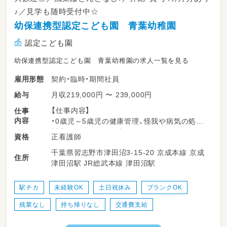
♪／見学も随時受付中☆
幼保連携型認定こども園 青葉幼稚園
認定こども園
幼保連携型認定こども園 青葉幼稚園の求人一覧を見る
契約・臨時・期間社員
雇用形態
月収219,000円 〜 239,000円
給与
【仕事内容】
仕事
内容
・0歳児～5歳児の健康管理、怪我や病気の処置・
対応、保健だより作成など
正看護師
資格
未経験の方やブランクがある方も、しっかり
千葉県習志野市津田沼3-15-20 京成本線 京成
としたフォロー体制が整っているため安心して
住所
津田沼駅 JR総武本線 津田沼駅
お仕事を始められます♪
駅チカ
未経験OK
土日祝休み
ブランクOK
残業なし
持ち帰りなし
交通費支給