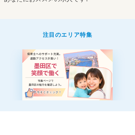
す。
◆仕事内容
・日常生活のサポート（食事・午睡・排泄など）
・遊びや活動の見守り・実施
・製作や行事などの保育活動
注目のエリア特集
・フリー保育としてのクラスサポート
・安心して過ごせる環境づくり
☆フルパートの魅力☆
・子どもの成長を一日を通して感じられる
・チームで支え合いながら保育ができる
・担任の負担が偏らず働きやすい環境
・安定した時間でしっかり働ける