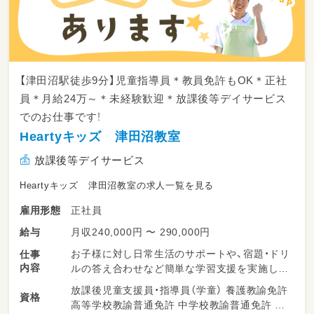
・給食費予実管理
・その他給食運営に関わる業務
当園では、栄養士職が子どもたちにとって安心
で美味しい食事を提供する上で非常に重要な役
割を担っています。私たちと一緒に、健やかな
【津田沼駅徒歩9分】児童指導員＊教員免許もOK＊正社
子どもたちを育てるためにご応募いただける方
員＊月給24万～＊未経験歓迎＊放課後等デイサービス
をお待ちしております。
でのお仕事です！
Heartyキッズ 津田沼教室
放課後等デイサービス
Heartyキッズ 津田沼教室の求人一覧を見る
正社員
雇用形態
月収240,000円 〜 290,000円
給与
お子様に対し日常生活のサポートや、宿題・ドリ
仕事
内容
ルの答え合わせなど簡単な学習支援を実施しま
す
放課後児童支援員・指導員（学童） 養護教諭免許
資格
・現場での療育支援
高等学校教諭普通免許 中学校教諭普通免許 小
・保護者との連携・サポート