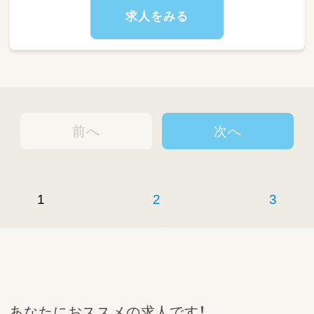
な時間帯です。
求人をみる
少人数での関わりが中心のため、ゆとりを持っ
て保育に入ることができます。
◆仕事内容
・降園時の送り出し・保護者対応
・夕方の合同保育の対応
・保育室の簡単な環境整備
☆遅番パートの魅力☆
・体力的な負担が少なく働きやすい
前へ
次へ
・夕方中心で家庭やプライベートと両立しやす
い
・ゆったりとした時間の中で子どもと関われる
・ブランクがあっても始めやすい環境
方は、子どもたちが安心して一日を終えるため
1
2
3
の大切な時間です。
温かく寄り添いながら関わっていただける方を
お待ちしています。
【フルパート】子どもたちの成長を支えるお仕事
0～5歳児の生活・遊び・学びを通して、子どもた
あなたにおススメの求人です！
ちの成長を支える保育業務全般をお願いしま