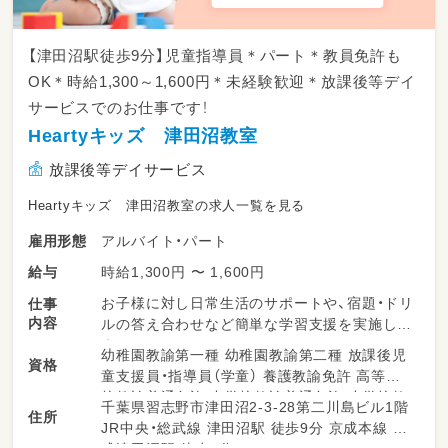
【津田沼駅徒歩9分】児童指導員＊パート＊教員免許も
OK＊時給1,300～1,600円＊未経験歓迎＊放課後等デイ
サービスでのお仕事です！
Heartyキッズ 津田沼教室
放課後等デイサービス
Heartyキッズ 津田沼教室の求人一覧を見る
アルバイト・パート
雇用形態
時給1,300円 〜 1,600円
給与
お子様に対し日常生活のサポートや、宿題・ドリ
仕事
内容
ルの答え合わせなど簡単な学習支援を実施しま
す
幼稚園教諭第一種 幼稚園教諭第二種 放課後児
資格
・現場での療育支援
童支援員・指導員（学童） 養護教諭免許 高等学
・記録作成
校教諭普通免許 中学校教諭普通免許 小学校教
千葉県習志野市津田沼2-3-28第二川島ビル1階
・各種事務処理
住所
諭普通免許 社会福祉士 心理士 精神保健福祉士
JR中央・総武線 津田沼駅 徒歩9分 京成本線 京
・送迎 など
普通自動車運転免許