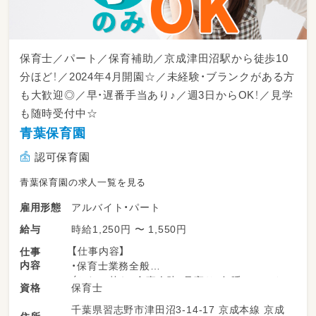
保育士／パート／保育補助／京成津田沼駅から徒歩10
分ほど！／2024年4月開園☆／未経験・ブランクがある方
も大歓迎◎／早・遅番手当あり♪／週3日からOK！／見学
も随時受付中☆
青葉保育園
認可保育園
青葉保育園の求人一覧を見る
アルバイト・パート
雇用形態
時給1,250円 〜 1,550円
給与
【仕事内容】
仕事
内容
・保育士業務全般
（おむつ替え、食事介助、見守り、午睡チェック
保育士
資格
等）
千葉県習志野市津田沼3-14-17 京成本線 京成