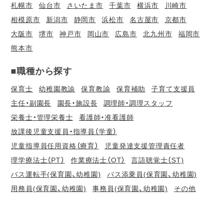
札幌市
仙台市
さいたま市
千葉市
横浜市
川崎市
相模原市
新潟市
静岡市
浜松市
名古屋市
京都市
大阪市
堺市
神戸市
岡山市
広島市
北九州市
福岡市
熊本市
■職種から探す
保育士
幼稚園教諭
保育教諭
保育補助
子育て支援員
主任・副園長
園長・施設長
調理師・調理スタッフ
栄養士・管理栄養士
看護師・准看護師
放課後児童支援員・指導員（学童）
児童指導員任用資格（療育）
児童発達支援管理責任者
理学療法士（PT）
作業療法士（OT）
言語聴覚士（ST)
バス運転手(保育園、幼稚園)
バス添乗員(保育園、幼稚園)
用務員(保育園、幼稚園)
事務員(保育園、幼稚園)
その他