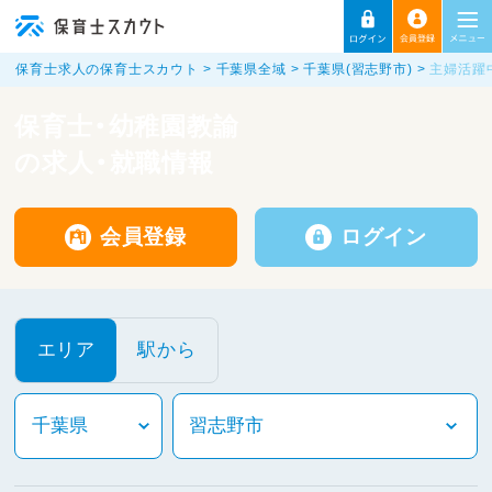
保育士求人の保育士スカウト
千葉県全域
千葉県(習志野市)
主婦活躍
保育士・幼稚園教諭
の求人・就職情報
会員登録
ログイン
エリア
駅から