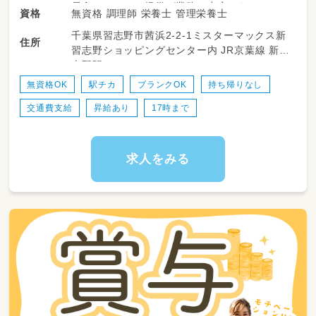
昼食とおやつの提供が業務の中心になるので、
無資格 調理師 栄養士 管理栄養士
資格
勤務時間は朝8時頃から夕方17時くらいまでの
千葉県習志野市茜浜2-2-1ミスターマックス新
日勤が中心です。
住所
習志野ショッピングセンター内 JR京葉線 新習
志野駅
離乳食を含め、子どもたちの成長に合わせた給
食を提供しています。また、季節を感じられる
無資格OK
駅チカ
ブランクOK
持ち帰りなし
給食や世界の料理を提供するなど、食育にも力
交通費支給
昇給あり
17時まで
を入れています。おいしさはもちろん、見た目
もかわいらしく保育スタッフと協力しながらお
いしい給食で、子どもたちの食生活を支えてい
ます。
求人をみる
【具体的な業務内容】
・献立作成（一般・アレルギー・離乳等）
・栄養管理、指導
・衛生管理
・調理業務（離乳食、給食、おやつ等）
・食材管理
・食育
・給食だよりなどの制作等
・発注業務