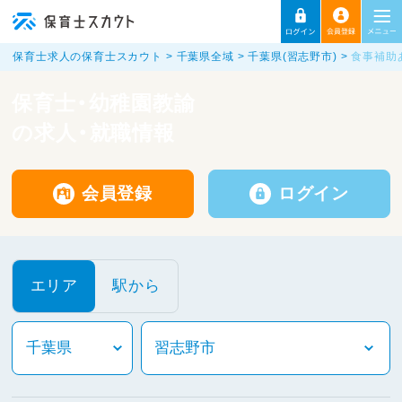
保育士求人の保育士スカウト
千葉県全域
千葉県(習志野市)
食事補助
保育士・幼稚園教諭
の求人・就職情報
会員登録
ログイン
エリア
駅から