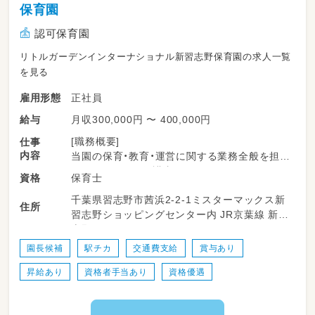
保育園
認可保育園
リトルガーデンインターナショナル新習志野保育園の求人一覧
を見る
正社員
雇用形態
月収300,000円 〜 400,000円
給与
[職務概要]
仕事
内容
当園の保育・教育・運営に関する業務全般を担当
いただきます。保護者やスタッフとのコミュニ
保育士
資格
ケーションを図り、円滑な園の運営を行ってい
千葉県習志野市茜浜2-2-1ミスターマックス新
ただきます。また、スタッフの指導・育成、保育
住所
習志野ショッピングセンター内 JR京葉線 新習
方針の策定・見直し、経営方針の立案・実行な
志野駅
ど、園のマネジメントにも携わっていただきま
す。
園長候補
駅チカ
交通費支給
賞与あり
昇給あり
資格者手当あり
資格優遇
[具体的な業務内容]
・園全体のマネジメントと運営に関する業務全
般を担当