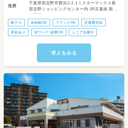
千葉県習志野市茜浜2-2-1ミスターマックス新
ニングサークル」などを通して、子どもたちが自
住所
習志野ショッピングセンター内 JR京葉線 新習
然と英語に親しめる環境を一緒に作っていきま
志野駅
しょう✨
駅チカ
未経験OK
ブランクOK
交通費支給
【英語との関わり方は？】
昇給あり
Wワーク・副業OK
シニア活躍中
乳児クラスを含め、保育士が主体となってクラ
ス運営を行います。 毎朝のモーニングサークル
で一緒に歌ったり、英語のアクティビティを盛
り上げたり🎵
求人をみる
日常の中に「英語のエッセンス」が心地よく混ざ
り合い、無理なく楽しめるバランスが魅力です！
まずは英語講師のリードに合わせて、横で手拍
子をしたり、子どもたちの「楽しい！」をサポー
トすることからスタート。英語を好きになる“最
初のきっかけ”を、一緒に届けていきませんか？
🤝
【具体的な業務内容】
🌱 クラス担任業務（0～5歳児）
🎈 英語講師との共同アクティビティの進行
📝 認可基準に沿った指導計画・書類の作成（日