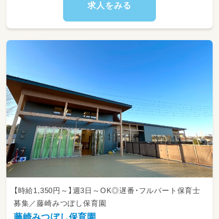
・保護者やスタッフとのコミュニケーションを
求人をみる
図り、円滑な園の運営を行う
・スタッフの指導・育成、評価、スケジュール管
理
・保育方針の策定・見直し、運用方法の検討・改善
・園の予算の策定・管理、園の経営方針の立案・実
行
・教育環境の改善・充実
・保護者対応、園児の健康管理・相談
・園の広報・宣伝活動、保護者向けイベント企画・
実施
・自治体や地域の保育関係機関との協力、調整
・安全管理、防災対策の策定・実施
私たちの園では、子供たちの心身の健やかな成
長を第一に考え、国際色豊かな環境で保育を提
供しています。私たちは、保護者やスタッフと
密なコミュニケーションを取り、最高の保育を
提供することを目指しています。園長として、
【時給1,350円～】週3日～OK◎遅番・フルパート保育士
私たちの使命とビジョンを共有し、私たちと一
募集／藤崎みつぼし保育園
緒に働いていただける方をお待ちしておりま
藤崎みつぼし保育園
す！！