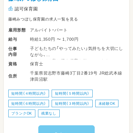
認可保育園
藤崎みつぼし保育園の求人一覧を見る
アルバイト・パート
雇用形態
時給1,350円 〜 1,700円
給与
子どもたちの「やってみたい」気持ちを大切にし
仕事
内容
ながら、
あたたかく寄り添う保育を行っています。
保育士
資格
現在、夕方のゆったりした時間帯を見守る遅番
千葉県習志野市藤崎3丁目2番19号 JR総武本線
パート保育士と、
住所
津田沼駅
子どもたちの一日を通して成長を支えるフルパ
ート保育士を募集しています。
ブランクのある方や子育て中の方も安心して働
短時間（４時間以内）
短時間（５時間以内）
ける環境です。
短時間（６時間以内）
短時間（３時間以内）
未経験OK
【遅番パート】子どもたちの一日をやさしく見守
ブランクOK
残業なし
るお仕事
夕方は子どもたちが落ち着いて過ごす、穏やか
な時間帯です。