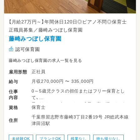
【月給27万円～】年間休日120日◎ピアノ不問◎保育士
正職員募集／藤崎みつぼし保育園
藤崎みつぼし保育園
認可保育園
藤崎みつぼし保育園の求人一覧を見る
正社員
雇用形態
月収270,000円 〜 335,000円
給与
0～5歳児クラスの担任またはフリー保育とし
仕事
内容
て、
子どもたち一人ひとりの成長に寄り添いなが
保育士
資格
ら、日々の保育を行っていただきます。
千葉県習志野市藤崎3丁目2番19号 JR総武本線
住所
津田沼駅
【主な業務内容】
・日常生活のサポート
食事・排泄・午睡など、子どもたちが安心して過
未経験OK
ブランクOK
残業なし
持ち帰りなし