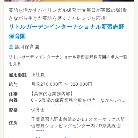
英語を活かすバイリンガル保育士★毎日が実践の場！働
きながら生きた英語を磨くチャレンジを応援！
リトルガーデンインターナショナル新習志野
保育園
認可保育園
リトルガーデンインターナショナル新習志野保育園の求人一覧
を見る
正社員
雇用形態
月収270,000円 〜 320,000円
給与
【具体的な業務内容】
仕事
内容
0～5歳児の保育業務全般を担当しながら、バイ
リンガル保育士として英語講師と協力してクラ
保育士
資格
スを運営します。
千葉県習志野市茜浜2-2-1ミスターマックス新
住所
習志野ショッピングセンター内 JR京葉線 新習
●クラス運営: 0～5歳児クラスの担任業務、在
志野駅
籍の英語講師と連携して英語活動や環境作りを