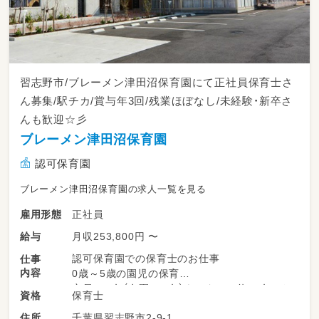
本語）
🏫 保護者対応、園内清掃、その他保育付随業務
習志野市/ブレーメン津田沼保育園にて正社員保育士さ
ん募集/駅チカ/賞与年3回/残業ほぼなし/未経験・新卒さ
んも歓迎☆彡
ブレーメン津田沼保育園
認可保育園
ブレーメン津田沼保育園の求人一覧を見る
正社員
雇用形態
月収253,800円 〜
給与
認可保育園での保育士のお仕事
仕事
内容
0歳～5歳の園児の保育
定員149名（在園149名）をスタッフ約63名でお
保育士
資格
預かりしています
千葉県習志野市2-9-1
住所
※食育は栄養士が担当し、子どもの体調不良な