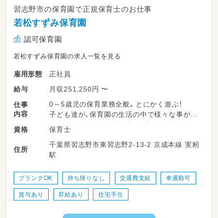
習志野市の保育園で正規保育士のお仕事
若松すずみ保育園
認可保育園
若松すずみ保育園の求人一覧を見る
正社員
雇用形態
月収251,250円 〜
給与
0～5歳児の保育業務全般。とにかく遊ぶ！
仕事
内容
子ども達が、保育園の生活の中で様々な事が身
につけられるように、援助、見守りや、楽しく一
保育士
資格
日が過ごせる様、保育、行事の計画して頂きま
千葉県習志野市東習志野2-13-2 京成本線 実籾
す。また、子どもを介して保護者ともコミュニ
住所
駅
ケーションを取っていただき家庭と保育園で手
を取り合い子ども達の成長のお手伝いをお願い
します。
ブランクOK
持ち帰りなし
交通費支給
車通勤可
賞与あり
昇給あり
住宅手当