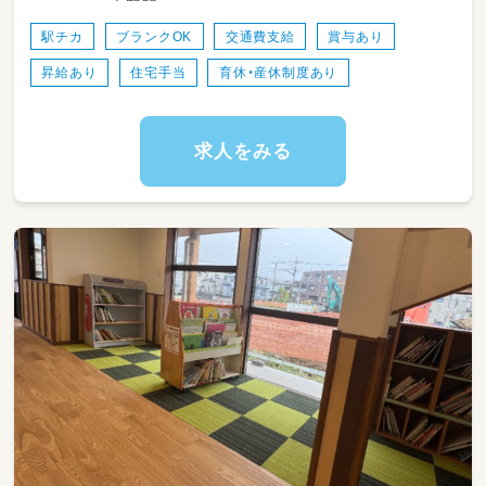
志野駅
しょう✨
駅チカ
ブランクOK
交通費支給
賞与あり
【英語との関わり方は？】
昇給あり
住宅手当
育休・産休制度あり
乳児クラスを含め、保育士が主体となってクラ
ス運営を行います。 毎朝のモーニングサークル
で一緒に歌ったり、英語のアクティビティを盛
り上げたり🎵
求人をみる
日常の中に「英語のエッセンス」が心地よく混ざ
り合い、無理なく楽しめるバランスが魅力です！
まずは英語講師のリードに合わせて、横で手拍
子をしたり、子どもたちの「楽しい！」をサポー
トすることからスタート。英語を好きになる“最
初のきっかけ”を、一緒に届けていきませんか？
🤝
【具体的な業務内容】
🌱 クラス担任業務（0～5歳児）
🎈 英語講師との共同アクティビティの進行
📝 認可基準に沿った指導計画・書類の作成（日
本語）
🏫 保護者対応、園内清掃、その他保育付随業務