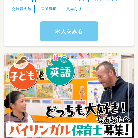
ごせるよう見守りながら関わります。
交通費支給
車通勤可
賞与あり
・遊びや活動の見守り・実施
遊びや製作活動、季節の行事などを通して、子ど
もたちの「やってみたい！」を引き出す保育を行
います。
求人をみる
・保育記録・連絡帳の作成（ICT活用）
ICTを活用して業務を効率化しており、書類業
務の負担軽減にも取り組んでいます。
・保護者対応・環境整備
日々の様子を丁寧に共有し、保護者との信頼関
係づくりを大切にしています。
また、子どもたちが安心して過ごせる環境づく
りも行います。