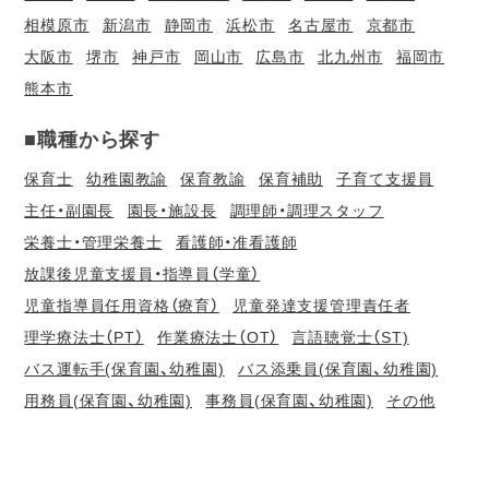
相模原市
新潟市
静岡市
浜松市
名古屋市
京都市
大阪市
堺市
神戸市
岡山市
広島市
北九州市
福岡市
熊本市
■職種から探す
保育士
幼稚園教諭
保育教諭
保育補助
子育て支援員
主任・副園長
園長・施設長
調理師・調理スタッフ
栄養士・管理栄養士
看護師・准看護師
放課後児童支援員・指導員（学童）
児童指導員任用資格（療育）
児童発達支援管理責任者
理学療法士（PT）
作業療法士（OT）
言語聴覚士（ST)
バス運転手(保育園、幼稚園)
バス添乗員(保育園、幼稚園)
用務員(保育園、幼稚園)
事務員(保育園、幼稚園)
その他