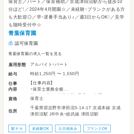
保育士／パート／保育補助／京成津田沼駅から徒歩10
分ほど！／2024年4月開園☆／未経験・ブランクがある方
も大歓迎◎／早・遅番手当あり♪／週3日からOK！／見学
も随時受付中☆
青葉保育園
認可保育園
青葉保育園の求人一覧を見る
アルバイト・パート
雇用形態
時給1,250円 〜 1,550円
給与
【仕事内容】
仕事
内容
・保育士業務全般
（おむつ替え、食事介助、見守り、午睡チェック
保育士
資格
等）
千葉県習志野市津田沼3-14-17 京成本線 京成
住所
津田沼駅 JR中央・総武線 津田沼駅
駅チカ
未経験OK
土日祝休み
ブランクOK