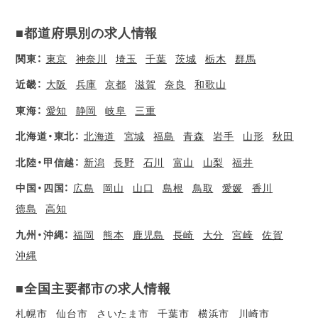
■都道府県別の求人情報
関東：
東京
神奈川
埼玉
千葉
茨城
栃木
群馬
近畿：
大阪
兵庫
京都
滋賀
奈良
和歌山
東海：
愛知
静岡
岐阜
三重
北海道・東北：
北海道
宮城
福島
青森
岩手
山形
秋田
北陸・甲信越：
新潟
長野
石川
富山
山梨
福井
中国・四国：
広島
岡山
山口
島根
鳥取
愛媛
香川
徳島
高知
九州・沖縄：
福岡
熊本
鹿児島
長崎
大分
宮崎
佐賀
沖縄
■全国主要都市の求人情報
札幌市
仙台市
さいたま市
千葉市
横浜市
川崎市