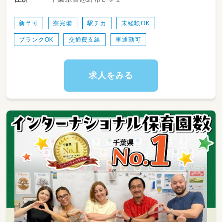
ど緊急な保護者への対応は看護師がおこなって
います。
新卒可
寮完備
駅チカ
未経験OK
ブランクOK
交通費支給
車通勤可
求人をみる