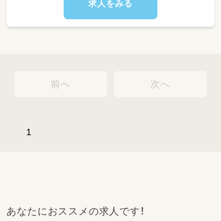
求人をみる
少人数での関わりが中心のため、ゆとりを持っ
て保育に入ることができます。
◆仕事内容
・降園時の送り出し・保護者対応
・夕方の合同保育の対応
・保育室の簡単な環境整備
☆遅番パートの魅力☆
・体力的な負担が少なく働きやすい
前へ
次へ
・夕方中心で家庭やプライベートと両立しやす
い
・ゆったりとした時間の中で子どもと関われる
・ブランクがあっても始めやすい環境
方は、子どもたちが安心して一日を終えるため
1
の大切な時間です。
温かく寄り添いながら関わっていただける方を
お待ちしています。
【フルパート】子どもたちの成長を支えるお仕事
0～5歳児の生活・遊び・学びを通して、子どもた
あなたにおススメの求人です！
ちの成長を支える保育業務全般をお願いしま