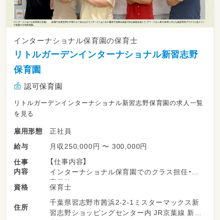
インターナショナル保育園の保育士
リトルガーデンインターナショナル新習志野
保育園
認可保育園
リトルガーデンインターナショナル新習志野保育園の求人一覧
を見る
正社員
雇用形態
月収250,000円 〜 300,000円
給与
【仕事内容】
仕事
内容
インターナショナル保育園でのクラス担任・保
育業務。
保育士
資格
各園に在籍する英語講師と協力し、遊びや「モー
千葉県習志野市茜浜2-2-1ミスターマックス新
ニングサークル」などを通して、子どもたちが自
住所
習志野ショッピングセンター内 JR京葉線 新習
然と英語に親しめる環境を一緒に作っていきま