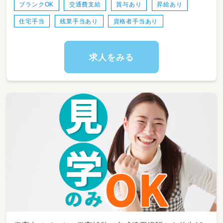
行います。
ブランクOK
交通費支給
賞与あり
昇給あり
●英語でのコミュニケーション: 歌や挨拶など
住宅手当
残業手当あり
資格者手当あり
日常の中に英語の「エッセンス」を自然に取り入
れ、子どもたちが異文化に親しむきっかけを作
ります。
●チーム連携: 日本人スタッフと外国人講師の
求人をみる
「架け橋」となり、円滑なチームワークを構築。
●保護者対応: 外国人保護者への英語による園
での様子報告など。
●一般保育業務: 行事の企画・準備、園内清掃、書
類作成（連絡帳・児童表・お便り等）、その他事
務。