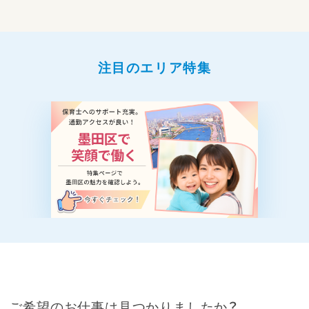
す。
◆仕事内容
・日常生活のサポート（食事・午睡・排泄など）
・遊びや活動の見守り・実施
・製作や行事などの保育活動
注目のエリア特集
・フリー保育としてのクラスサポート
・安心して過ごせる環境づくり
☆フルパートの魅力☆
・子どもの成長を一日を通して感じられる
・チームで支え合いながら保育ができる
・担任の負担が偏らず働きやすい環境
・安定した時間でしっかり働ける
ご希望のお仕事は見つかりましたか？