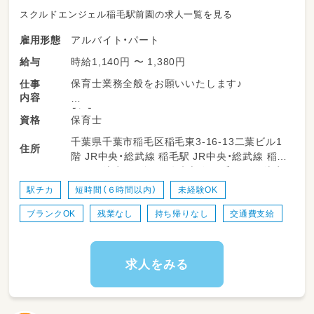
スクルドエンジェル稲毛駅前園の求人一覧を見る
アルバイト・パート
雇用形態
時給1,140円 〜 1,380円
給与
保育士業務全般をお願いいたします♪
仕事
内容
【朝】
保育士
資格
開園準備、部屋の清掃・換気など
千葉県千葉市稲毛区稲毛東3-16-13二葉ビル1
子どもたちの迎え入れ
住所
階 JR中央・総武線 稲毛駅 JR中央・総武線 稲毛
自由遊び・散歩、専門プログラムなど
駅から徒歩で3分 JR総武本線 稲毛駅から徒歩
で3分 京成千葉線 京成稲毛駅から徒歩で5分
【昼】
駅チカ
短時間（６時間以内）
未経験OK
昼食・歯磨き・排せつなど
ブランクOK
残業なし
持ち帰りなし
交通費支給
お昼寝準備
連絡帳記入、先生方の休憩
【夕】
求人をみる
自由遊び
保護者様対応（その日の様子や連絡事項をお伝
え）