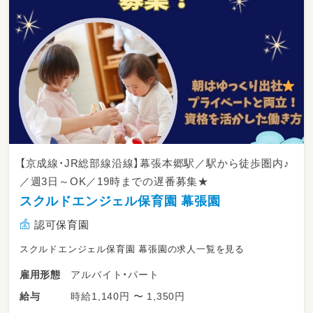
・お部屋やおもちゃの清掃・消毒など、子どもた
ちが安全に過ごせる環境整備
【京成線・JR総部線沿線】幕張本郷駅／駅から徒歩圏内♪
／週3日～OK／19時までの遅番募集★
スクルドエンジェル保育園 幕張園
認可保育園
スクルドエンジェル保育園 幕張園の求人一覧を見る
アルバイト・パート
雇用形態
時給1,140円 〜 1,350円
給与