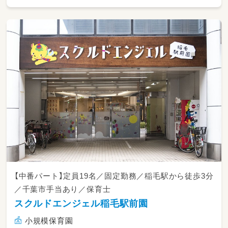
●保護者対応: 外国人保護者への英語による園
での様子報告など。
●一般保育業務: 行事の企画・準備、園内清掃、書
類作成（連絡帳・児童表・お便り等）、その他事
務。
【中番パート】定員19名／固定勤務／稲毛駅から徒歩3分
／千葉市手当あり／保育士
スクルドエンジェル稲毛駅前園
小規模保育園