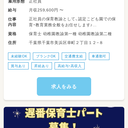
正社員
雇用形態
月収259,600円 〜
給与
正社員の保育教諭として、認定こども園での保
仕事
内容
育・教育業務全般をお任せします♪
（※1年目は副担任や複数担任としてサポートか
保育士 幼稚園教諭第一種 幼稚園教諭第二種
資格
らスタートするので安心です！）
千葉県千葉市美浜区幸町２丁目１２−８
住所
・朝の登園時の子どもたちのお迎えと体調チェ
ック
未経験OK
ブランクOK
交通費支給
車通勤可
・広い園庭や綺麗な室内で過ごす遊び・教育活動
賞与あり
昇給あり
高給与・高収入
のサポート
・季節のイベントや行事の計画・準備（みんなで
協力して行います♪）
・お着替え、トイレトレーニング、手洗いなどの
求人をみる
基本的な生活習慣の介助
・おいしい給食のサポートや、お片付けのお手伝
い
・お昼寝（コット等）の準備、トントン寝かしつ
け、安全な睡眠見守り
・日誌や個人記録、連絡帳などの入力・記載（ICT
システムへの移行を進めています◎）