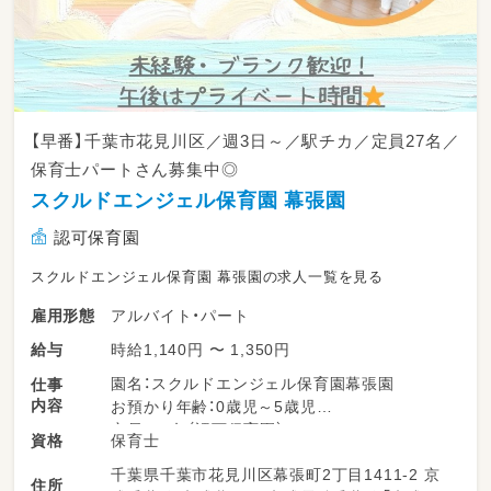
【早番】千葉市花見川区／週3日～／駅チカ／定員27名／
保育士パートさん募集中◎
スクルドエンジェル保育園 幕張園
認可保育園
スクルドエンジェル保育園 幕張園の求人一覧を見る
アルバイト・パート
雇用形態
時給1,140円 〜 1,350円
給与
園名：スクルドエンジェル保育園幕張園
仕事
内容
お預かり年齢：0歳児～5歳児
定員：27名（認可保育園）
保育士
資格
千葉県千葉市花見川区幕張町2丁目1411-2 京
【仕事内容】
住所