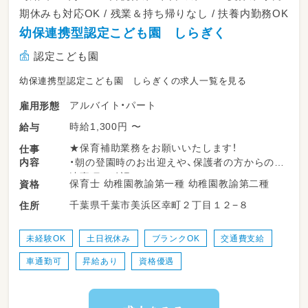
期休みも対応OK / 残業＆持ち帰りなし / 扶養内勤務OK
幼保連携型認定こども園 しらぎく
認定こども園
幼保連携型認定こども園 しらぎくの求人一覧を見る
アルバイト・パート
雇用形態
時給1,300円 〜
給与
★保育補助業務をお願いいたします！
仕事
内容
・朝の登園時のお出迎えや、保護者の方からの伝
達事項の確認
保育士 幼稚園教諭第一種 幼稚園教諭第二種
資格
・お部屋での自由遊びや、園庭・公園でのお外遊
千葉県千葉市美浜区幸町２丁目１２−８
住所
びの安全な見守り
・手洗い・うがい、お着替え、給食のお手伝いや
マナーのサポート
未経験OK
土日祝休み
ブランクOK
交通費支給
・お昼寝の準備や寝かしつけ、睡眠中の安全確認
車通勤可
昇給あり
資格優遇
・降園時のお見送りや、お部屋のお掃除・おもち
ゃの消毒など衛生管理
・担任の先生のサポート（絵本や手遊びの補助、
活動器具の準備・片付け）