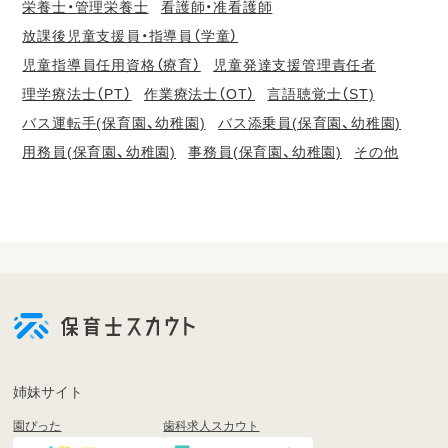
栄養士・管理栄養士
看護師・准看護師
放課後児童支援員・指導員（学童）
児童指導員任用資格（療育）
児童発達支援管理責任者
理学療法士（PT）
作業療法士（OT）
言語聴覚士（ST)
バス運転手(保育園、幼稚園)
バス添乗員(保育園、幼稚園)
用務員(保育園、幼稚園)
事務員(保育園、幼稚園)
その他
会
員
登
録
も
姉妹サイト
し
園ぴった
歯科求人スカウト
く