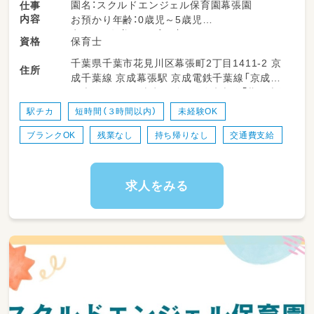
園名：スクルドエンジェル保育園幕張園
仕事
内容
お預かり年齢：0歳児～5歳児
定員：27名（認可保育園）
保育士
資格
千葉県千葉市花見川区幕張町2丁目1411-2 京
【仕事内容】
住所
成千葉線 京成幕張駅 京成電鉄千葉線「京成幕
・開園準備/園児の迎え入れ
張本郷駅」より徒歩14分 JR総武本線「幕張本郷
・自由遊び/散歩/専門プログラム
駅」より徒歩15分 電車通勤の方・・・会社から自
・昼食/歯磨き/排せつ補助
駅チカ
短時間（３時間以内）
未経験OK
転車貸出あり 幕張駅or幕張本郷駅にて利用可
・お昼寝準備
ブランクOK
残業なし
持ち帰りなし
交通費支給
※駅前駐輪場確保 マイカー通勤OK／無料駐車
・書類作成
場完備◎
・園児のお見送り
など
求人をみる
★お昼休憩はしっかり確保！
★書類の簡素化&ICT化で負担なく勤務♪
★家庭的な雰囲気の園で、子どもたちが安心や
信頼感を持てるような保育の実践をお願いしま
す！