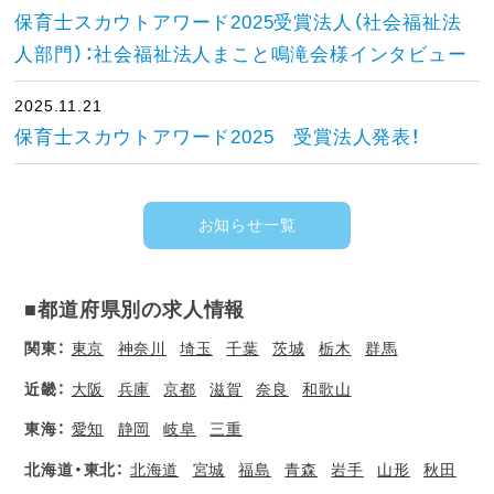
保育士スカウトアワード2025受賞法人（社会福祉法
人部門）：社会福祉法人まこと鳴滝会様インタビュー
2025.11.21
保育士スカウトアワード2025 受賞法人発表！
お知らせ一覧
■都道府県別の求人情報
関東：
東京
神奈川
埼玉
千葉
茨城
栃木
群馬
近畿：
大阪
兵庫
京都
滋賀
奈良
和歌山
東海：
愛知
静岡
岐阜
三重
北海道・東北：
北海道
宮城
福島
青森
岩手
山形
秋田