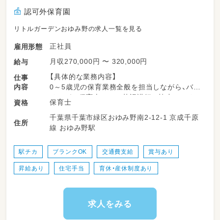
認可外保育園
リトルガーデンおゆみ野の求人一覧を見る
正社員
雇用形態
月収270,000円 〜 320,000円
給与
【具体的な業務内容】
仕事
内容
0～5歳児の保育業務全般を担当しながら、バイ
リンガル保育士として英語講師と協力してクラ
保育士
資格
スを運営します。
千葉県千葉市緑区おゆみ野南2-12-1 京成千原
住所
線 おゆみ野駅
●クラス運営: 0～5歳児クラスの担任業務、在
籍の英語講師と連携して英語活動や環境作りを
行います。
駅チカ
ブランクOK
交通費支給
賞与あり
●英語でのコミュニケーション: 歌や挨拶など
昇給あり
住宅手当
育休・産休制度あり
日常の中に英語の「エッセンス」を自然に取り入
れ、子どもたちが異文化に親しむきっかけを作
ります。
●チーム連携: 日本人スタッフと外国人講師の
求人をみる
「架け橋」となり、円滑なチームワークを構築。