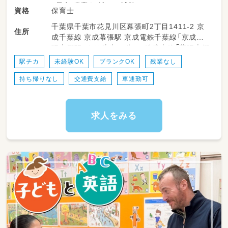
・昼食/歯磨き/排せつ補助
保育士
資格
・お昼寝準備
千葉県千葉市花見川区幕張町2丁目1411-2 京
・書類作成
住所
成千葉線 京成幕張駅 京成電鉄千葉線「京成幕
・園児のお見送り
張本郷駅」より徒歩14分 JR総武本線「幕張本郷
など
駅」より徒歩15分 電車通勤の方・・・会社から自
駅チカ
未経験OK
ブランクOK
残業なし
転車貸出あり 幕張駅or幕張本郷駅にて利用可
★お昼休憩はしっかり確保！
持ち帰りなし
交通費支給
車通勤可
※駅前駐輪場確保 マイカー通勤OK／無料駐車
★書類の簡素化&ICT化で負担なく勤務♪
場完備◎
★家庭的な雰囲気の園で、子どもたちが安心や
信頼感を持てるような保育の実践をお願いしま
す！
求人をみる