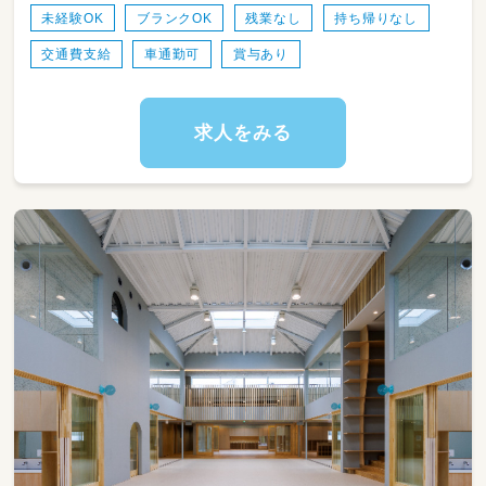
・お散歩の同行など活動への参加
未経験OK
ブランクOK
残業なし
持ち帰りなし
・食事援助
交通費支給
車通勤可
賞与あり
・SIDSチェック
・連絡帳の記載
・書類業務
・おやつ準備/片付け
求人をみる
・掃除
・出勤/退勤の解錠/施錠
・感染症対策（消毒など）
他、詳細は選考時に問い合わせください！