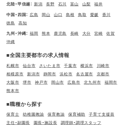
北陸・甲信越：
新潟
長野
石川
富山
山梨
福井
中国・四国：
広島
岡山
山口
島根
鳥取
愛媛
香川
徳島
高知
九州・沖縄：
福岡
熊本
鹿児島
長崎
大分
宮崎
佐賀
沖縄
■全国主要都市の求人情報
札幌市
仙台市
さいたま市
千葉市
横浜市
川崎市
相模原市
新潟市
静岡市
浜松市
名古屋市
京都市
大阪市
堺市
神戸市
岡山市
広島市
北九州市
福岡市
熊本市
■職種から探す
保育士
幼稚園教諭
保育教諭
保育補助
子育て支援員
主任・副園長
園長・施設長
調理師・調理スタッフ