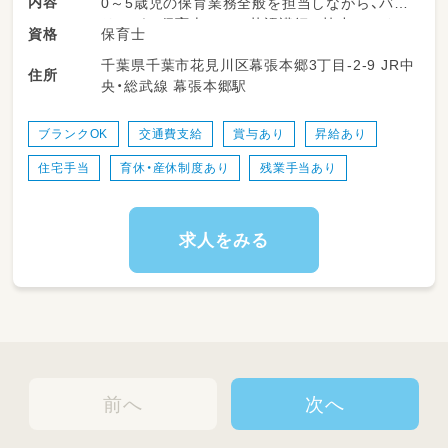
内容
0～5歳児の保育業務全般を担当しながら、バイ
リンガル保育士として英語講師と協力してクラ
保育士
資格
スを運営します。
千葉県千葉市花見川区幕張本郷3丁目-2-9 JR中
住所
央・総武線 幕張本郷駅
●クラス運営: 0～5歳児クラスの担任業務、在
籍の英語講師と連携して英語活動や環境作りを
行います。
ブランクOK
交通費支給
賞与あり
昇給あり
●英語でのコミュニケーション: 歌や挨拶など
住宅手当
育休・産休制度あり
残業手当あり
日常の中に英語の「エッセンス」を自然に取り入
れ、子どもたちが異文化に親しむきっかけを作
ります。
●チーム連携: 日本人スタッフと外国人講師の
求人をみる
「架け橋」となり、円滑なチームワークを構築。
●保護者対応: 外国人保護者への英語による園
での様子報告など。
●一般保育業務: 行事の企画・準備、園内清掃、書
類作成（連絡帳・児童表・お便り等）、その他事
務。
前へ
次へ