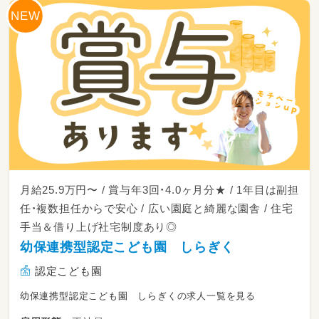
お見送り後、園内の掃除・片付け、戸締まり
月給25.9万円〜 / 賞与年3回・4.0ヶ月分★ / 1年目は副担
任・複数担任からで安心 / 広い園庭と綺麗な園舎 / 住宅
手当＆借り上げ社宅制度あり◎
幼保連携型認定こども園 しらぎく
認定こども園
幼保連携型認定こども園 しらぎくの求人一覧を見る