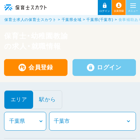
保育士求人の保育士スカウト
千葉県全域
千葉県(千葉市)
食事補助あ
保育士・幼稚園教諭
の求人・就職情報
会員登録
ログイン
エリア
駅から