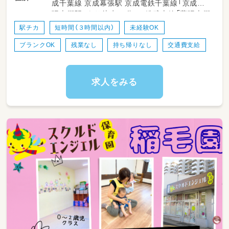
成千葉線 京成幕張駅 京成電鉄千葉線「京成幕
・開園準備/園児の迎え入れ
張本郷駅」より徒歩14分 JR総武本線「幕張本郷
・自由遊び/散歩/専門プログラム
駅」より徒歩15分 電車通勤の方・・・会社から自
・昼食/歯磨き/排せつ補助
駅チカ
短時間（３時間以内）
未経験OK
転車貸出あり 幕張駅or幕張本郷駅にて利用可
・お昼寝準備
ブランクOK
残業なし
持ち帰りなし
交通費支給
※駅前駐輪場確保 マイカー通勤OK／無料駐車
・書類作成
場完備◎
・園児のお見送り
など
求人をみる
★お昼休憩はしっかり確保！
★書類の簡素化&ICT化で負担なく勤務♪
★家庭的な雰囲気の園で、子どもたちが安心や
信頼感を持てるような保育の実践をお願いしま
す！