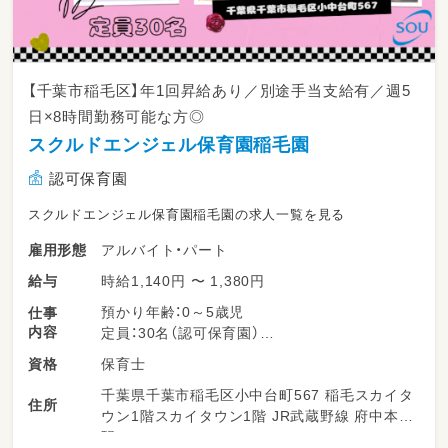
【千葉市稲毛区】年1回昇給あり／別途手当支給有／週5
日×8時間勤務可能な方◎
スクルドエンジェル保育園稲毛園
認可保育園
スクルドエンジェル保育園稲毛園の求人一覧を見る
アルバイト・パート
雇用形態
時給1,140円 〜 1,380円
給与
預かり年齢：0～5歳児
仕事
内容
定員：30名（認可保育園）
保育士
資格
＜＜業務内容＞＞
千葉県千葉市稲毛区小中台町567 稲毛スカイタ
～具体的な業務～
住所
ウン1階スカイタウン1階 JR武蔵野線 府中本町
・子どもたちの体調管理
駅
・着替え/排せつの援助