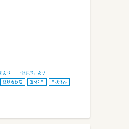
る
階
助あり
正社員登用あり
経験者歓迎
週休2日
日祝休み