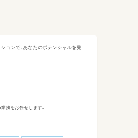
ジションで、あなたのポテンシャルを発
の業務をお任せします。
研修／書類作成・記録／行政対応・監査対
動／保護者対応／その他園の運営に関す