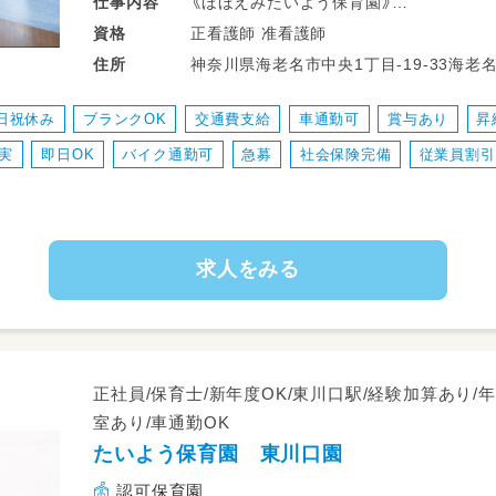
《ほほえみたいよう保育園》
仕事
内容
＼パートスタッフ募集 ／
正看護師 准看護師
資格
――――――――――――――――――
神奈川県海老名市中央1丁目-19-33海老
住所
《お仕事内容》
日祝休み
ブランクOK
交通費支給
車通勤可
賞与あり
昇
0～5歳児さんの看護師業務全般をお任せ
実
即日OK
バイク通勤可
急募
社会保険完備
従業員割引
勤務時間内で責任ある業務を
お願いできる方を募集しています◎
＼具体的には…／
求人をみる
・けがや発熱時の手当など
・おむつ替えや食事・着替えなどの生活支
・遊びや製作活動、季節行事の準備や運営
・保護者対応（お迎え時など）
・簡単な書類作成
正社員/保育士/新年度OK/東川口駅/経験加算あり/年
室あり/車通勤OK
☆ICT導入園なので、記録作業の負担は最
たいよう保育園 東川口園
保育にしっかり集中できる環境です◎
認可保育園