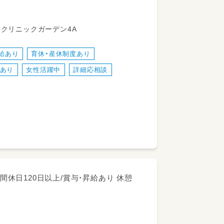
――――
名クリニックガーデン4A
給あり
育休・産休制度あり
します！
あり
女性活躍中
詳細応相談
援
間休日120日以上/賞与・昇給あり 休憩
小限！