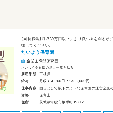
【園長募集】月収30万円以上／より良い園を創るポ
揮してください。
たいよう保育園
企業主導型保育園
たいよう保育園の求人一覧を見る
正社員
雇用形態
月収314,000円 〜 356,000円
給与
園長として以下のような保育園の運営全般
仕事
内容
【担当業務の内容】
保育士
資格
保育全般の運営・改善／安全衛生管理／教育
茨城県常総市坂手町3571‐1
住所
応／園児募集、職員募集、連携企業拡充の活
るオペレーション