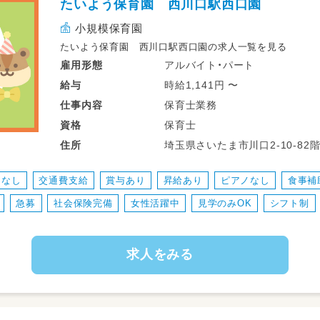
たいよう保育園 西川口駅西口園
・チームで働くあたたかい職場を探してい
小規模保育園
たいよう保育園 西川口駅西口園の求人一覧を見る
アルバイト・パート
雇用形態
時給1,141円 〜
給与
保育士業務
仕事
内容
保育士
資格
埼玉県さいたま市川口2-10-82
住所
りなし
交通費支給
賞与あり
昇給あり
ピアノなし
食事補
急募
社会保険完備
女性活躍中
見学のみOK
シフト制
求人をみる