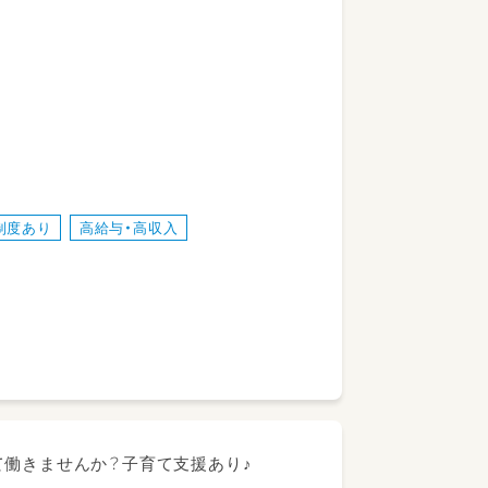
――――
♪
す。
――――
制度あり
高給与・高収入
ので、
能◎
――――
て働きませんか？子育て支援あり♪
い