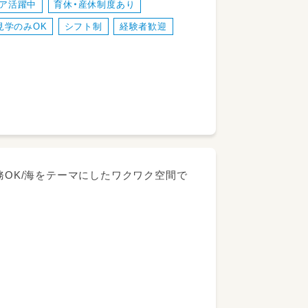
ア活躍中
育休・産休制度あり
が担うのではなく、運営会社の担当社員た
見学のみOK
シフト制
経験者歓迎
部からアドバイスを受けられる環境が整
明確になってきました。
値やスキルを上げていける、とてもヤリガ
いらっしゃる園長職・副園長職未経験の
務OK/海をテーマにしたワクワク空間で
転職をお考えの方にはきっと〝ササる〟ポ
わりで、より良い保育環境を創ることにお