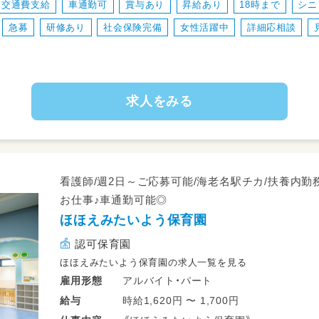
交通費支給
車通勤可
賞与あり
昇給あり
18時まで
シニ
※上記業務のすべてを全面的に園長ひとり
急募
研修あり
社会保険完備
女性活躍中
詳細応相談
ちと協力しながら園を運営していきます。
※必要に応じ、専門的な知識・経験を持つ外
っています。
求人をみる
◆2019年の開園から6年が経過し、課題が
◆園長職として、仕事の可能性を拡げ、経験
イのある職場・ポジションです。
◆ご自分の管理職としての可能性を感じて
方、大歓迎です。
看護師/週2日～ご応募可能/海老名駅チカ/扶養内勤
◆『衛生要因』ではなく『動機付け要因』で
お仕事♪車通勤可能◎
ジションです。
ほほえみたいよう保育園
◆トップダウン／ボトムアップ双方向の関
力を貸してください。
認可保育園
ほほえみたいよう保育園の求人一覧を見る
アルバイト・パート
雇用形態
時給1,620円 〜 1,700円
給与