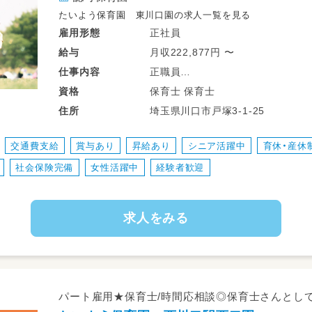
――――――――――――――――――
たいよう保育園 東川口園の求人一覧を見る
正社員
雇用形態
《勤務スタイル》
月収222,877円 〜
給与
・週2日～OK（曜日・時間応相談）
正職員
仕事
内容
・決められた勤務時間内で
担任業務全般
できる範囲の業務を行っていただきます
保育士 保育士
資格
・残業・持ち帰りなしで安心◎
埼玉県川口市戸塚3-1-25
住所
※入職日ご相談OK 見学もできま
――――――――――――――――――
※経験加算あり
交通費支給
賞与あり
昇給あり
シニア活躍中
育休・産休
※新卒者さんも大歓迎
《今後の展望》
社会保険完備
女性活躍中
経験者歓迎
2026年4月には新園も開園予定！
海老名市内で複数園を運営している法人な
ライフステージの変化にも柔軟に対応可
求人をみる
長く安心して働ける職場です♪
――――――――――――――――――
《こんな方におすすめ》
・時間内で責任をもってお仕事したい
パート雇用★保育士/時間応相談◎保育士さんとし
・ 子どもたちの成長に本気で向き合いた