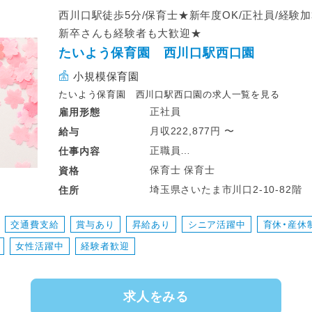
西川口駅徒歩5分/保育士★新年度OK/正社員/経験
新卒さんも経験者も大歓迎★
たいよう保育園 西川口駅西口園
小規模保育園
たいよう保育園 西川口駅西口園の求人一覧を見る
正社員
雇用形態
月収222,877円 〜
給与
正職員
仕事
内容
担任業務全般
保育士 保育士
資格
埼玉県さいたま市川口2-10-82階
住所
※入職日ご相談OK 見学もできま
※経験加算あり
交通費支給
賞与あり
昇給あり
シニア活躍中
育休・産休
※新卒者さんも大歓迎
女性活躍中
経験者歓迎
求人をみる