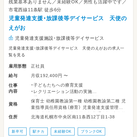
残業基本ありません／未経験OK／男性も活躍中です／
市電西線11条駅 徒歩6分
児童発達支援・放課後等デイサービス 天使の
えがお
児童発達支援施設・放課後等デイサービス
児童発達支援・放課後等デイサービス 天使のえがおの求人一
覧を見る
正社員
雇用形態
月収192,400円 〜
給与
・子どもたちへの療育支援
仕事
内容
・レクリエーション活動の実施
・季節行事やイベントの企画・運営
保育士 幼稚園教諭第一種 幼稚園教諭第二種 児
資格
・学校やご自宅への送迎業務
童指導員任用資格（療育） 児童発達支援管理責
・その他、日々の支援に関わる業務
任者 養護教諭免許 中学校教諭普通免許 小学校
北海道札幌市中央区南11条西12丁目1-38
住所
教諭普通免許 社会福祉士 普通自動車運転免許
新卒可
駅チカ
未経験OK
ブランクOK