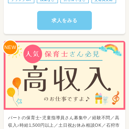
・個別・集団療育などの活動の見守り
・日常生活動作（手洗い、うがい、着替えなど）の
自立に向けた支援
・安全に活動できるよう、室内や使用する道具の
求人をみる
環境整備・消毒
・活動内容の振り返りや、療育に関する簡単な記
録作成
・食事や移動などのサポート
・社用車での児童の送迎
パートの保育士・児童指導員さん募集中／経験不問／高
収入♪時給1,500円以上／土日祝お休み相談OK／石狩市