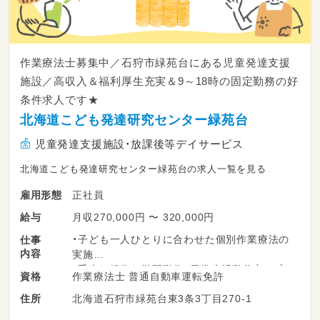
作業療法士募集中／石狩市緑苑台にある児童発達支援
施設／高収入＆福利厚生充実＆9～18時の固定勤務の好
条件求人です★
北海道こども発達研究センター緑苑台
児童発達支援施設・放課後等デイサービス
北海道こども発達研究センター緑苑台の求人一覧を見る
正社員
雇用形態
月収270,000円 〜 320,000円
給与
・子ども一人ひとりに合わせた個別作業療法の
仕事
内容
実施
・手先の操作や学習動作、日常生活動作（ADL）の
作業療法士 普通自動車運転免許
資格
評価および支援計画の作成
北海道石狩市緑苑台東3条3丁目270-1
住所
・社用車を使用した子どもの送迎
・支援内容や活動記録などの書類作成