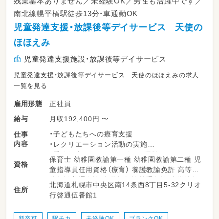
残業基本ありません／未経験OK／男性も活躍中です／
南北線幌平橋駅徒歩13分・車通勤OK
児童発達支援・放課後等デイサービス 天使の
ほほえみ
児童発達支援施設・放課後等デイサービス
児童発達支援・放課後等デイサービス 天使のほほえみの求人
一覧を見る
正社員
雇用形態
月収192,400円 〜
給与
・子どもたちへの療育支援
仕事
内容
・レクリエーション活動の実施
・季節行事やイベントの企画・運営
保育士 幼稚園教諭第一種 幼稚園教諭第二種 児
資格
・学校やご自宅への送迎業務
童指導員任用資格（療育） 養護教諭免許 高等学
・その他、日々の支援に関わる業務
校教諭普通免許 中学校教諭普通免許 小学校教
北海道札幌市中央区南14条西8丁目5-32クリオ
住所
諭普通免許 社会福祉士 普通自動車運転免許
行啓通伍番館1
新卒可
駅チカ
未経験OK
ブランクOK