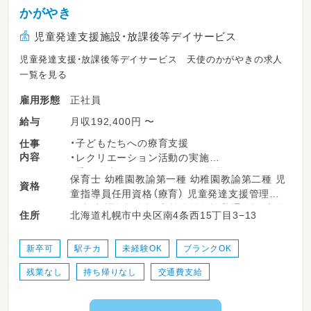
かがやき
児童発達支援施設・放課後等デイサービス
児童発達支援・放課後等デイサービス 天使のかがやきの求人
一覧を見る
正社員
雇用形態
月収192,400円 〜
給与
・子どもたちへの療育支援
仕事
内容
・レクリエーション活動の実施
・季節行事やイベントの企画・運営
保育士 幼稚園教諭第一種 幼稚園教諭第二種 児
資格
・学校やご自宅への送迎業務
童指導員任用資格（療育） 児童発達支援管理責
・その他、日々の支援に関わる業務
任者 養護教諭免許 高等学校教諭普通免許 中学
北海道札幌市中央区南4条西15丁目3−13
住所
校教諭普通免許 小学校教諭普通免許 社会福祉
士 普通自動車運転免許
新卒可
駅チカ
未経験OK
ブランクOK
残業なし
持ち帰りなし
交通費支給