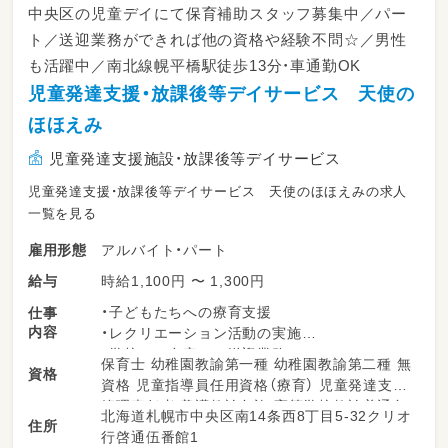
中央区の児童デイにて保育補助スタッフ募集中／パー
ト／送迎業務ができれば他の資格や経験不問☆／男性
も活躍中／南北線幌平橋駅徒歩13分・車通勤OK
児童発達支援・放課後等デイサービス 天使の
ほほえみ
児童発達支援施設・放課後等デイサービス
児童発達支援・放課後等デイサービス 天使のほほえみの求人
一覧を見る
アルバイト・パート
雇用形態
時給1,100円 〜 1,300円
給与
・子どもたちへの療育支援
仕事
内容
・レクリエーション活動の実施
・学校やご自宅への送迎業務
保育士 幼稚園教諭第一種 幼稚園教諭第二種 無
資格
・その他、日々の支援に関わる業務
資格 児童指導員任用資格（療育） 児童発達支援
管理責任者 養護教諭免許 高等学校教諭普通免
北海道札幌市中央区南14条西8丁目5-32クリオ
住所
許 中学校教諭普通免許 小学校教諭普通免許 普
行啓通伍番館1
通自動車運転免許