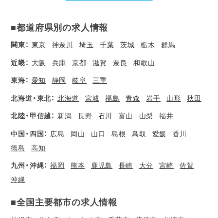
■都道府県別の求人情報
関東：
東京
神奈川
埼玉
千葉
茨城
栃木
群馬
近畿：
大阪
兵庫
京都
滋賀
奈良
和歌山
東海：
愛知
静岡
岐阜
三重
北海道・東北：
北海道
宮城
福島
青森
岩手
山形
秋田
北陸・甲信越：
新潟
長野
石川
富山
山梨
福井
中国・四国：
広島
岡山
山口
島根
鳥取
愛媛
香川
徳島
高知
九州・沖縄：
福岡
熊本
鹿児島
長崎
大分
宮崎
佐賀
沖縄
■全国主要都市の求人情報