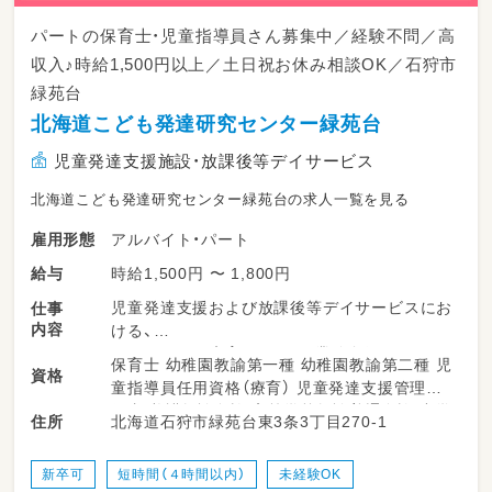
パートの保育士・児童指導員さん募集中／経験不問／高
収入♪時給1,500円以上／土日祝お休み相談OK／石狩市
緑苑台
北海道こども発達研究センター緑苑台
児童発達支援施設・放課後等デイサービス
北海道こども発達研究センター緑苑台の求人一覧を見る
アルバイト・パート
雇用形態
時給1,500円 〜 1,800円
給与
児童発達支援および放課後等デイサービスにお
仕事
内容
ける、
子どもたちの療育・サポート業務全般をお願い
保育士 幼稚園教諭第一種 幼稚園教諭第二種 児
資格
します♪
童指導員任用資格（療育） 児童発達支援管理責
子どもたちの日々の成長を間近で支えるやりが
任者 養護教諭免許 高等学校教諭普通免許 中学
北海道石狩市緑苑台東3条3丁目270-1
住所
いのあるお仕事です。
校教諭普通免許 小学校教諭普通免許 社会福祉
士 普通自動車運転免許
（主な業務内容）
新卒可
短時間（４時間以内）
未経験OK
・発達障がいおよび肢体不自由児へのサポート・