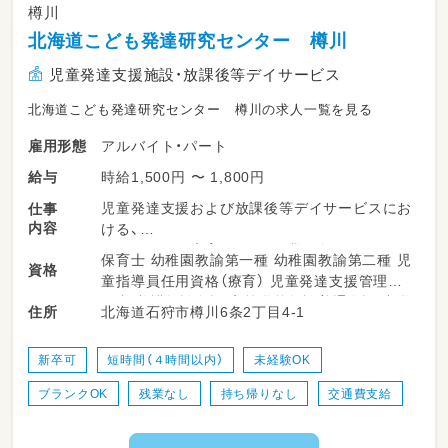
樽川
北海道こども発達研究センター 樽川
児童発達支援施設・放課後等デイサービス
北海道こども発達研究センター 樽川の求人一覧を見る
アルバイト・パート
雇用形態
時給1,500円 〜 1,800円
給与
児童発達支援および放課後等デイサービスにお
仕事
内容
ける、
子どもたちの療育・サポート業務全般をお願い
保育士 幼稚園教諭第一種 幼稚園教諭第二種 児
資格
します♪
童指導員任用資格（療育） 児童発達支援管理責
子どもたちの日々の成長を間近で支えるやりが
任者 養護教諭免許 高等学校教諭普通免許 中学
北海道石狩市樽川6条2丁目4-1
住所
いのあるお仕事です。
校教諭普通免許 小学校教諭普通免許 社会福祉
士 普通自動車運転免許
（主な業務内容）
新卒可
短時間（４時間以内）
未経験OK
・発達障がいおよび肢体不自由児へのサポート・
ブランクOK
残業なし
持ち帰りなし
交通費支給
見守り（2歳～15歳まで）
・個別・集団療育などの活動の見守り
・日常生活動作（手洗い、うがい、着替えなど）の