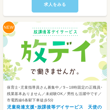
自立に向けた支援
求人をみる
・安全に活動できるよう、室内や使用する道具の
環境整備・消毒
・活動内容の振り返りや、療育に関する簡単な記
録作成
・食事や移動などのサポート
・社用車での児童の送迎
保育士・児童指導員さん募集中／9～18時固定の正職員・
残業基本ありません／未経験OK／男性も活躍中です／
市電西線6条駅下車徒歩5分
児童発達支援・放課後等デイサービス 天使の