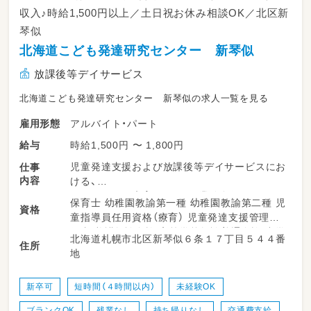
収入♪時給1,500円以上／土日祝お休み相談OK／北区新
琴似
北海道こども発達研究センター 新琴似
放課後等デイサービス
北海道こども発達研究センター 新琴似の求人一覧を見る
アルバイト・パート
雇用形態
時給1,500円 〜 1,800円
給与
児童発達支援および放課後等デイサービスにお
仕事
内容
ける、
子どもたちの療育・サポート業務全般をお願い
保育士 幼稚園教諭第一種 幼稚園教諭第二種 児
資格
します♪
童指導員任用資格（療育） 児童発達支援管理責
子どもたちの日々の成長を間近で支えるやりが
任者 養護教諭免許 高等学校教諭普通免許 中学
北海道札幌市北区新琴似６条１７丁目５４４番
いのあるお仕事です。
住所
校教諭普通免許 小学校教諭普通免許 社会福祉
地
士 普通自動車運転免許
（主な業務内容）
・発達障がいおよび肢体不自由児へのサポート・
新卒可
短時間（４時間以内）
未経験OK
見守り（2歳～15歳まで）
ブランクOK
残業なし
持ち帰りなし
交通費支給