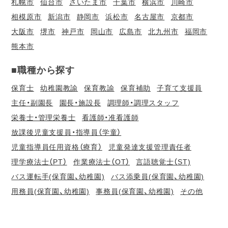
札幌市
仙台市
さいたま市
千葉市
横浜市
川崎市
相模原市
新潟市
静岡市
浜松市
名古屋市
京都市
大阪市
堺市
神戸市
岡山市
広島市
北九州市
福岡市
熊本市
■職種から探す
保育士
幼稚園教諭
保育教諭
保育補助
子育て支援員
主任・副園長
園長・施設長
調理師・調理スタッフ
栄養士・管理栄養士
看護師・准看護師
放課後児童支援員・指導員（学童）
児童指導員任用資格（療育）
児童発達支援管理責任者
理学療法士（PT）
作業療法士（OT）
言語聴覚士（ST)
バス運転手(保育園、幼稚園)
バス添乗員(保育園、幼稚園)
用務員(保育園、幼稚園)
事務員(保育園、幼稚園)
その他