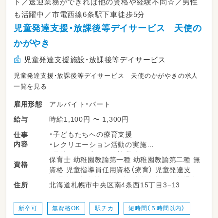
ト／送迎業務ができれば他の資格や経験不問☆／男性
も活躍中／市電西線6条駅下車徒歩5分
児童発達支援・放課後等デイサービス 天使の
かがやき
児童発達支援施設・放課後等デイサービス
児童発達支援・放課後等デイサービス 天使のかがやきの求人
一覧を見る
アルバイト・パート
雇用形態
時給1,100円 〜 1,300円
給与
・子どもたちへの療育支援
仕事
内容
・レクリエーション活動の実施
・学校やご自宅への送迎業務
保育士 幼稚園教諭第一種 幼稚園教諭第二種 無
資格
・その他、日々の支援に関わる業務
資格 児童指導員任用資格（療育） 児童発達支援
管理責任者 養護教諭免許 高等学校教諭普通免
北海道札幌市中央区南4条西15丁目3−13
住所
許 中学校教諭普通免許 小学校教諭普通免許 社
会福祉士 普通自動車運転免許
新卒可
無資格OK
駅チカ
短時間（５時間以内）