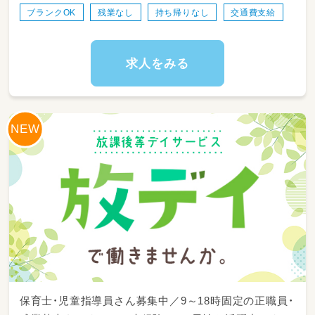
ブランクOK
残業なし
持ち帰りなし
交通費支給
見守り（2歳～15歳まで）
・個別・集団療育などの活動の見守り
・日常生活動作（手洗い、うがい、着替えなど）の
自立に向けた支援
求人をみる
・安全に活動できるよう、室内や使用する道具の
環境整備・消毒
・活動内容の振り返りや、療育に関する簡単な記
録作成
・食事や移動などのサポート
・社用車での児童の送迎
保育士・児童指導員さん募集中／9～18時固定の正職員・