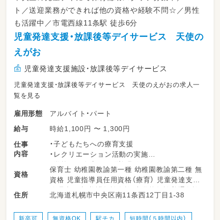
ト／送迎業務ができれば他の資格や経験不問☆／男性
も活躍中／市電西線11条駅 徒歩6分
児童発達支援・放課後等デイサービス 天使の
えがお
児童発達支援施設・放課後等デイサービス
児童発達支援・放課後等デイサービス 天使のえがおの求人一
覧を見る
アルバイト・パート
雇用形態
時給1,100円 〜 1,300円
給与
・子どもたちへの療育支援
仕事
内容
・レクリエーション活動の実施
・学校やご自宅への送迎業務
保育士 幼稚園教諭第一種 幼稚園教諭第二種 無
資格
・その他、日々の支援に関わる業務
資格 児童指導員任用資格（療育） 児童発達支援
管理責任者 養護教諭免許 中学校教諭普通免許
北海道札幌市中央区南11条西12丁目1-38
住所
小学校教諭普通免許 社会福祉士 普通自動車運
転免許
新卒可
無資格OK
駅チカ
短時間（５時間以内）