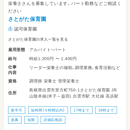
栄養士さんを募集しています。パート勤務などご相談く
ださい
さとがた保育園
認可保育園
さとがた保育園の求人一覧を見る
アルバイト・パート
雇用形態
時給1,200円 〜 1,400円
給与
仕事
リーダー栄養士の補助、調理業務、食育活動など
内容
調理師 栄養士 管理栄養士
資格
島根県出雲市里方町750-1さとがた保育園 JR
住所
山陰本線(米子～益田) 出雲市駅 大社線 高浜駅
新卒可
短時間（６時間以内）
17時まで
18時まで
急募
短期
詳細応相談