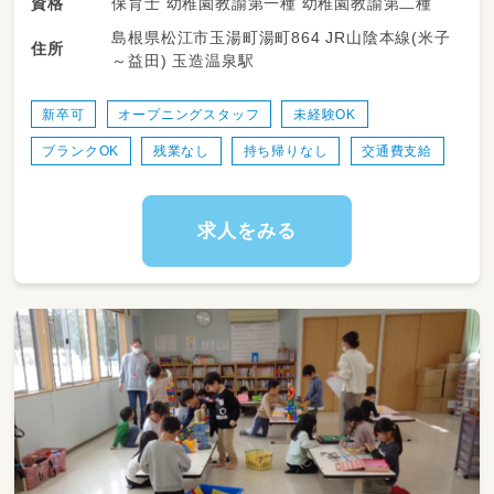
保育士 幼稚園教諭第一種 幼稚園教諭第二種
資格
つことと、保護者の方との連携を持つことも大
島根県松江市玉湯町湯町864 JR山陰本線(米子
事な仕事になります。初めて出会う子どもた
住所
～益田) 玉造温泉駅
ち、保護者の方になるので、最初は大変だと思い
ますが、園長を中心に職員が連携を持ってやっ
ていきます。
新卒可
オープニングスタッフ
未経験OK
新園ですので、行事等の見直しができ、職員の負
ブランクOK
残業なし
持ち帰りなし
交通費支給
担の軽減を図ることができます。基本的に、書
類関係は、園内、勤務時間内でしていただきたい
です。持ち帰りはありません。
お仕事の時間とプライベートの時間、それぞれ
求人をみる
を充実したものにしていただきたいです。