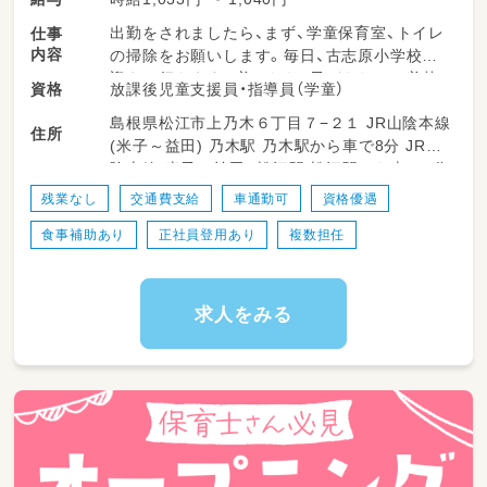
出勤をされましたら、まず、学童保育室、トイレ
仕事
内容
の掃除をお願いします。毎日、古志原小学校に
迎えに行きます。着いたら、子どもたちは着替
放課後児童支援員・指導員（学童）
資格
えますので、その間に子どもたちが食べるおや
島根県松江市上乃木６丁目７−２１ JR山陰本線
つの準備をお願いします。子どもたちがおやつ
住所
(米子～益田) 乃木駅 乃木駅から車で8分 JR山
が終わると、かたずけをしていただきます。子
陰本線(米子～益田) 松江駅 松江駅から車で7分
どもたちは宿題をしますので、一緒に考えてあ
げたり、悩んであげたりします。宿題後、園庭で
残業なし
交通費支給
車通勤可
資格優遇
遊んだり保育室で遊んだりする子どもたちと一
食事補助あり
正社員登用あり
複数担任
緒に遊びます。18:00になりましたら、お仕事は
終わります。
求人をみる