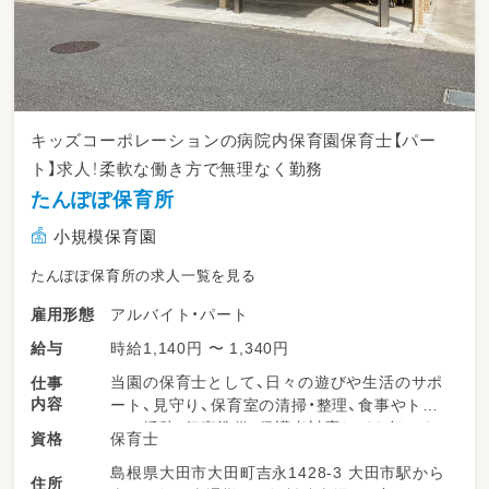
キッズコーポレーションの病院内保育園保育士【パー
ト】求人！柔軟な働き方で無理なく勤務
たんぽぽ保育所
小規模保育園
たんぽぽ保育所の求人一覧を見る
アルバイト・パート
雇用形態
時給1,140円 〜 1,340円
給与
当園の保育士として、日々の遊びや生活のサポ
仕事
内容
ート、見守り、保育室の清掃・整理、食事やトイ
レの援助、行事準備、保護者対応などを担いま
保育士
資格
す。柔軟な保育環境の中で、子どもたち一人ひ
島根県大田市大田町吉永1428-3 大田市駅から
とりにしっかり向き合える時間が多くありま
住所