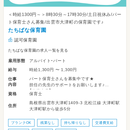
＜時給1300円～＞8時30分～17時30分/土日祝休み/パー
ト保育士さん募集/出雲市大津町の保育園です♪
たちばな保育園
認可保育園
たちばな保育園の求人一覧を見る
アルバイト・パート
雇用形態
時給1,300円 〜 1,300円
給与
パート保育士さんを募集中です★
仕事
内容
担任の先生のサポートをお願いします♪
【仕事内容】
保育士
資格
・保育活動
島根県出雲市大津町1409-3 北松江線 大津町駅
・昼食の準備、食事のサポート
住所
大津町駅から徒歩5分
・午睡の対応
・預かり保育の対応
・清掃等の諸業務
ブランクOK
残業なし
持ち帰りなし
交通費支給