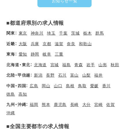
お知らせ一覧
■都道府県別の求人情報
関東：
東京
神奈川
埼玉
千葉
茨城
栃木
群馬
近畿：
大阪
兵庫
京都
滋賀
奈良
和歌山
東海：
愛知
静岡
岐阜
三重
北海道・東北：
北海道
宮城
福島
青森
岩手
山形
秋田
北陸・甲信越：
新潟
長野
石川
富山
山梨
福井
中国・四国：
広島
岡山
山口
島根
鳥取
愛媛
香川
徳島
高知
九州・沖縄：
福岡
熊本
鹿児島
長崎
大分
宮崎
佐賀
沖縄
■全国主要都市の求人情報