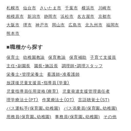
札幌市
仙台市
さいたま市
千葉市
横浜市
川崎市
相模原市
新潟市
静岡市
浜松市
名古屋市
京都市
大阪市
堺市
神戸市
岡山市
広島市
北九州市
福岡市
熊本市
■職種から探す
保育士
幼稚園教諭
保育教諭
保育補助
子育て支援員
主任・副園長
園長・施設長
調理師・調理スタッフ
栄養士・管理栄養士
看護師・准看護師
放課後児童支援員・指導員（学童）
児童指導員任用資格（療育）
児童発達支援管理責任者
理学療法士（PT）
作業療法士（OT）
言語聴覚士（ST)
バス運転手(保育園、幼稚園)
バス添乗員(保育園、幼稚園)
用務員(保育園、幼稚園)
事務員(保育園、幼稚園)
その他