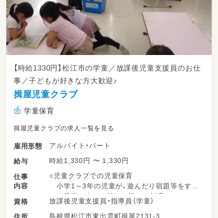
【時給1330円】松江市の学童／放課後児童支援員のお仕
事／子どもが好きな方大歓迎♪
揖屋児童クラブ
学童保育
揖屋児童クラブの求人一覧を見る
アルバイト・パート
雇用形態
時給1,330円 〜 1,330円
給与
○児童クラブでの児童保育
仕事
内容
小学1～3年の児童が、遊んだり宿題等をする
のを見守り声がけ等やお迎えの対応をしていた
放課後児童支援員・指導員（学童）
資格
だきます。
島根県松江市東出雲町揖屋2131-3
住所
※夏季冬季とも、外遊びを実施しています。