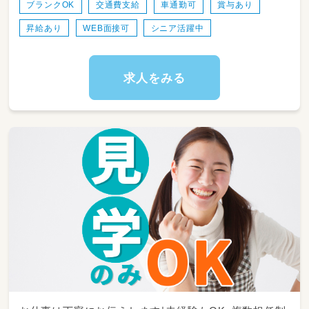
ブランクOK
交通費支給
車通勤可
賞与あり
＜スケジュール例＞
昇給あり
WEB面接可
シニア活躍中
【日勤】
・06:30～登園
・09:00～自発的な活動(室内遊び/お散歩)
・11:00～昼食
求人をみる
・12:30～午睡(事務作業/ブレスチェック/休憩)
・15:00～自発的な活動(室内遊び/お散歩)
・16:30～降園
【夜勤】
・18:00～延長保育
・19:30～自発的な活動(室内遊び)
・20:30～就寝(事務作業/ブレスチェック)
・23:00～仮眠休憩
・02:00～就寝(事務作業/ブレスチェック)
・07:00～起床