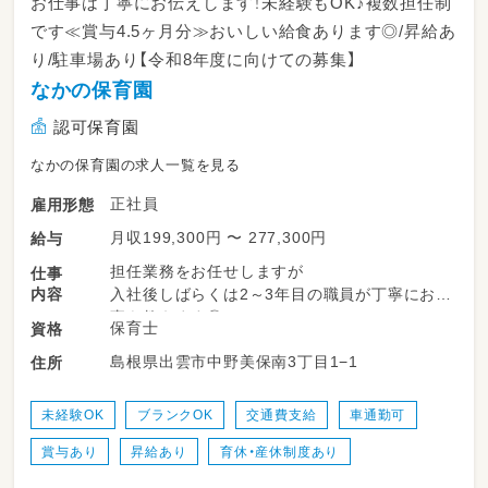
お仕事は丁寧にお伝えします！未経験もOK♪複数担任制
です≪賞与4.5ヶ月分≫おいしい給食あります◎/昇給あ
り/駐車場あり【令和8年度に向けての募集】
なかの保育園
認可保育園
なかの保育園の求人一覧を見る
正社員
雇用形態
月収199,300円 〜 277,300円
給与
担任業務をお任せしますが
仕事
内容
入社後しばらくは2～3年目の職員が丁寧にお仕
事を教えます◎
保育士
資格
島根県出雲市中野美保南3丁目1−1
住所
どのクラスになっても複数担任ですので
ご安心くださいね♪
未経験OK
ブランクOK
交通費支給
車通勤可
賞与あり
昇給あり
育休・産休制度あり