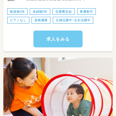
※夏場のプール活動、敷地外での野外活動は
ありません。
無資格OK
未経験OK
交通費支給
車通勤可
ピアノなし
資格優遇
主婦活躍中・主夫活躍中
○その他、当クラブの定める業務
おやつの準備・提供、連絡ノート確認・転記、
掃除、机運び、子どもの検温、電話対応、
おもらし・嘔吐などの対応、読み聞かせ、開設
求人をみる
準備、片付け、加配児童の保育・記録担当、
その他事務作業 などの仕事も行っていただ
きます。