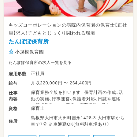
キッズコーポレーションの病院内保育園の保育士【正社
員】求人！子どもとじっくり関われる環境
たんぽぽ保育所
小規模保育園
たんぽぽ保育所の求人一覧を見る
正社員
雇用形態
月収220,000円 〜 264,400円
給与
保育業務全般を担います。保育計画の作成、活
仕事
内容
動の実施、行事運営、保護者対応、日誌や連絡帳
の記録業務など、幅広い保育業務に携わってい
保育士
資格
ただきます。少人数制の保育園が多く、子ども
島根県大田市大田町吉永1428-3 大田市駅から
たち一人ひとりに丁寧に関わることができる環
住所
車で7分 ※車通勤OK(無料駐車場あり）
境です。チームで連携しながら、柔軟で子ども
主体の保育を実践していただきます。