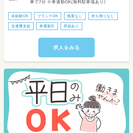
車で7分 ※車通勤OK(無料駐車場あり）
す。勤務日数や時間は相談可能で、ライフスタ
イルに合わせて無理なく働けるのが特長です。
未経験OK
ブランクOK
残業なし
持ち帰りなし
＜スケジュール例＞
交通費支給
車通勤可
昇給あり
・06:30～登園
・09:00～自発的な活動(室内遊び/お散歩)
・11:00～昼食
・12:30～午睡(事務作業/ブレスチェック/休憩)
求人をみる
・15:00～自発的な活動(室内遊び/お散歩)
・16:30～降園