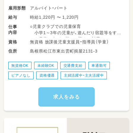
アルバイト・パート
雇用形態
時給1,220円 〜 1,220円
給与
○児童クラブでの児童保育
仕事
内容
小学1～3年の児童が、遊んだり宿題等をする
のを見守り声がけ等やお迎えの対応をしていた
無資格 放課後児童支援員・指導員（学童）
資格
だきます。
島根県松江市東出雲町揖屋2131-3
住所
※夏季冬季とも、外遊びを実施しています。
※夏場のプール活動、敷地外での野外活動は
ありません。
無資格OK
未経験OK
交通費支給
車通勤可
ピアノなし
資格優遇
主婦活躍中・主夫活躍中
○その他、当クラブの定める業務
おやつの準備・提供、連絡ノート確認・転記、
掃除、机運び、子どもの検温、電話対応、
おもらし・嘔吐などの対応、読み聞かせ、開設
求人をみる
準備、片付け、加配児童の保育・記録担当、
その他事務作業 などの仕事も行っていただ
きます。