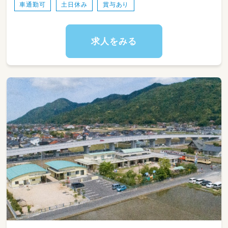
車通勤可
土日休み
賞与あり
【勤務時間】
8時30分～17時30分
固定時間の勤務です♪
求人をみる
【休日】
土日祝休み