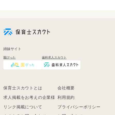
会
員
登
録
も
姉妹サイト
し
園ぴった
歯科求人スカウト
く
は
ロ
グ
イ
保育士スカウトとは
会社概要
ン
を
求人掲載をお考えの企業様
利用規約
し
リンク掲載について
プライバシーポリシー
て
く