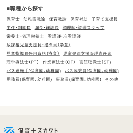
■職種から探す
保育士
幼稚園教諭
保育教諭
保育補助
子育て支援員
主任・副園長
園長・施設長
調理師・調理スタッフ
栄養士・管理栄養士
看護師・准看護師
放課後児童支援員・指導員（学童）
児童指導員任用資格（療育）
児童発達支援管理責任者
理学療法士（PT）
作業療法士（OT）
言語聴覚士（ST)
バス運転手(保育園、幼稚園)
バス添乗員(保育園、幼稚園)
用務員(保育園、幼稚園)
事務員(保育園、幼稚園)
その他
会
員
登