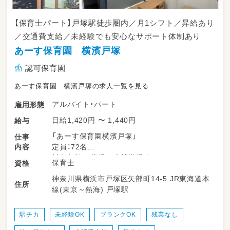
【保育士パート】戸塚駅徒歩圏内／月1シフト／昇給あり
／交通費支給／未経験でも安心なサポート体制あり
あーす保育園 横濱戸塚
認可保育園
あーす保育園 横濱戸塚の求人一覧を見る
アルバイト・パート
雇用形態
日給1,420円 〜 1,440円
給与
「あーす保育園横濱戸塚」
仕事
内容
定員：72名
対象年齢：1歳児～未就学児まで
保育士
資格
神奈川県横浜市戸塚区矢部町14-5 JR東海道本
＼主な業務例／
住所
線(東京～熱海) 戸塚駅
・乳幼児の保育
・簡単な保育書類の記入
・製作、行事の企画実施の補助 など
駅チカ
未経験OK
ブランクOK
残業なし