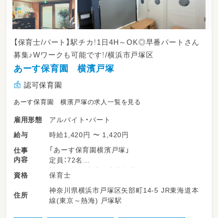
12：00～ お昼寝
15：00～ おやつ
15：30～ 自由遊び
16：00～ 順次降園
【保育士/パート】駅チカ！1日4H～OK◎早番パートさん
募集♪Wワークも可能です！/横浜市戸塚区
あーす保育園 横濱戸塚
認可保育園
あーす保育園 横濱戸塚の求人一覧を見る
アルバイト・パート
雇用形態
時給1,420円 〜 1,420円
給与
「あーす保育園横濱戸塚」
仕事
内容
定員：72名
対象年齢：1歳児～未就学児まで
保育士
資格
神奈川県横浜市戸塚区矢部町14-5 JR東海道本
＼主な業務例／
住所
線(東京～熱海) 戸塚駅
・乳幼児の保育
・簡単な保育書類の記入