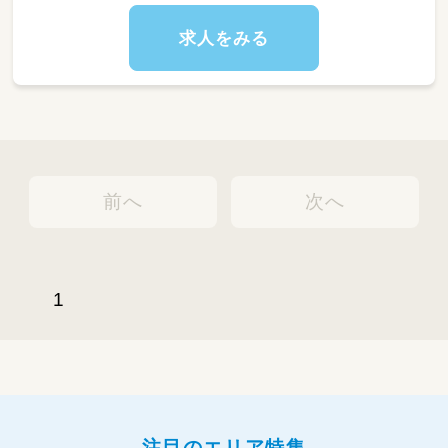
・お昼寝準備
・書類作成
求人をみる
・園児のお見送り
など
◎◎向いている方◎◎
・フットワークが軽い方
・旅行が好きな方
・色々な保育園で経験を積んでみたい方
前へ
次へ
・チャレンジ精神が旺盛な方
★トラベルの際の交通費支給あり！
★基本的には日帰りで勤務できる範囲で
ご相談させていただきます♪
1
注目のエリア特集