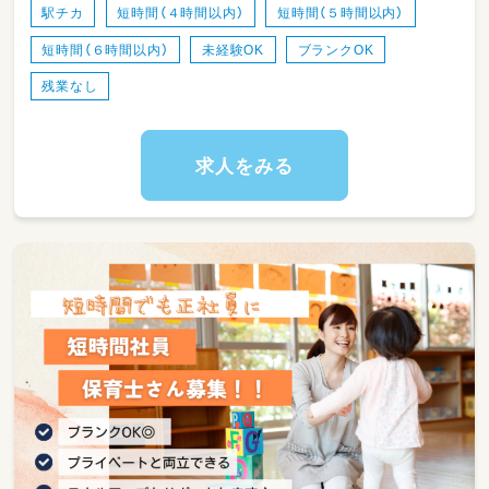
・製作、行事の企画実施の補助 など
駅チカ
短時間（４時間以内）
短時間（５時間以内）
短時間（６時間以内）
未経験OK
ブランクOK
ブランクのある方も安心のフォロー体制あり！
残業なし
求人をみる