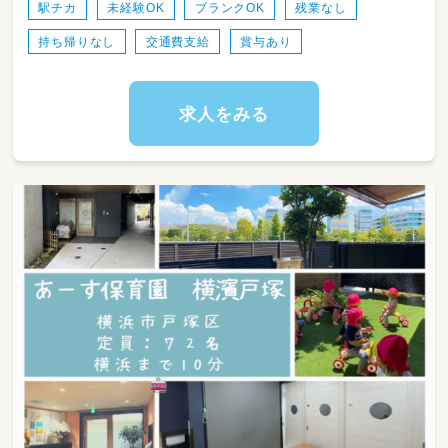
その他、サントレ、リズム遊び等遊びながら
駅チカ
未経験OK
ブランクOK
残業なし
自然と豊かな表現力や非認知能力を育んでいま
持ち帰りなし
交通費支給
賞与あり
す。
◆食育
プランター栽培や収穫、クッキング、郷土料理メ
求人をみる
ニューなど
取り入れています。