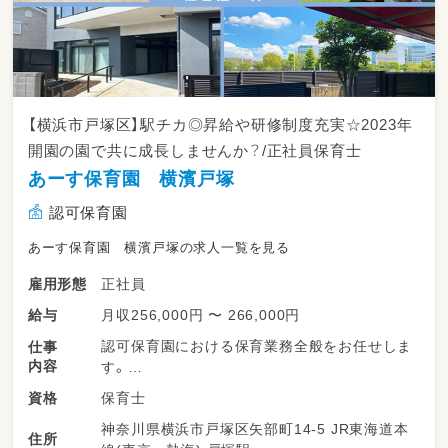
【横浜市戸塚区】駅チカ◎昇給や研修制度充実☆2023年
開園の園で共に成長しませんか？/正社員保育士
あーす保育園 横濱戸塚
認可保育園
あーす保育園 横濱戸塚の求人一覧を見る
正社員
雇用形態
月収256,000円 〜 266,000円
給与
認可保育園における保育業務全般をお任せしま
仕事
内容
す。
保育士
資格
「あーす保育園横濱戸塚」
神奈川県横浜市戸塚区矢部町14-5 JR東海道本
定員：72名
住所