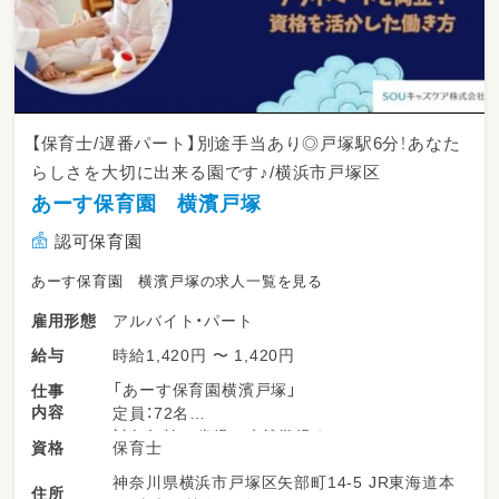
【保育士/遅番パート】別途手当あり◎戸塚駅6分！あなた
らしさを大切に出来る園です♪/横浜市戸塚区
あーす保育園 横濱戸塚
認可保育園
あーす保育園 横濱戸塚の求人一覧を見る
アルバイト・パート
雇用形態
時給1,420円 〜 1,420円
給与
「あーす保育園横濱戸塚」
仕事
内容
定員：72名
対象年齢：1歳児～未就学児まで
保育士
資格
神奈川県横浜市戸塚区矢部町14-5 JR東海道本
＼主な業務例／
住所