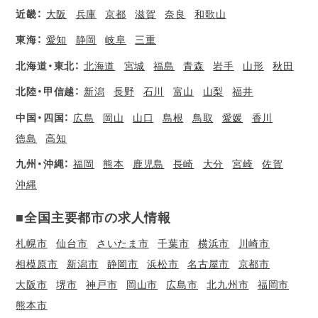
近畿：
大阪
兵庫
京都
滋賀
奈良
和歌山
東海：
愛知
静岡
岐阜
三重
北海道・東北：
北海道
宮城
福島
青森
岩手
山形
秋田
北陸・甲信越：
新潟
長野
石川
富山
山梨
福井
中国・四国：
広島
岡山
山口
島根
鳥取
愛媛
香川
徳島
高知
九州・沖縄：
福岡
熊本
鹿児島
長崎
大分
宮崎
佐賀
沖縄
■全国主要都市の求人情報
札幌市
仙台市
さいたま市
千葉市
横浜市
川崎市
相模原市
新潟市
静岡市
浜松市
名古屋市
京都市
大阪市
堺市
神戸市
岡山市
広島市
北九州市
福岡市
熊本市