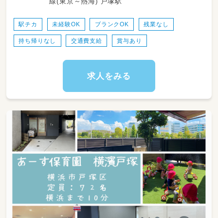
線(東京～熱海) 戸塚駅
対象：1～未就学児
＊1クラス最大18名を複数担任で見守っていた
駅チカ
未経験OK
ブランクOK
残業なし
だきます♪
持ち帰りなし
交通費支給
賞与あり
◆知育
外部講師による英語は子ども達にも大人気♪
その他にもサントレ、リズム遊び等遊びながら
求人をみる
自然と豊かな表現力や非認知能力を育んでいま
す。
◆食育
園庭やバルコニーでのプランター栽培や収穫、
クッキング、郷土料理メニュー等力を入れてい
ます。
◆保育スケジュール（予定）
07：00～ 登園
09：00～ 朝の会
10：00～ サントレ
10：30～ 設定遊びやお散歩
11：30～ 給食