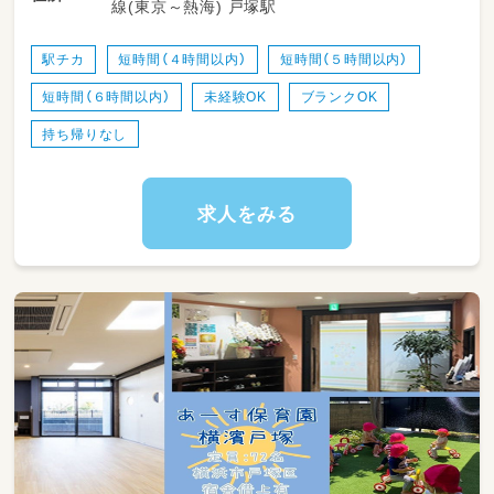
線(東京～熱海) 戸塚駅
・乳幼児の保育
・簡単な保育書類の記入
・製作、行事の企画実施の補助 など
駅チカ
短時間（４時間以内）
短時間（５時間以内）
短時間（６時間以内）
未経験OK
ブランクOK
ブランクのある方も安心のフォロー体制あり！
持ち帰りなし
求人をみる