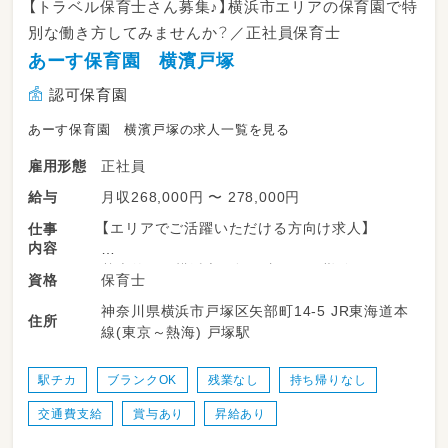
【トラベル保育士さん募集♪】横浜市エリアの保育園で特
別な働き方してみませんか？／正社員保育士
あーす保育園 横濱戸塚
認可保育園
あーす保育園 横濱戸塚の求人一覧を見る
正社員
雇用形態
月収268,000円 〜 278,000円
給与
【エリアでご活躍いただける方向け求人】
仕事
内容
基本的には横浜市戸塚区内でのご勤務になりま
保育士
資格
すが、
神奈川県横浜市戸塚区矢部町14-5 JR東海道本
横浜市内の近隣保育園にお手伝いや
住所
線(東京～熱海) 戸塚駅
時間帯によって勤務をお願いさせていただく
「トラベル保育士さん」の求人です♪
駅チカ
ブランクOK
残業なし
持ち帰りなし
・開園準備/園児の迎え入れ
交通費支給
賞与あり
昇給あり
・自由遊び/散歩/専門プログラム
・昼食/歯磨き/排せつ補助