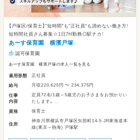
【戸塚区/保育士】”短時間”も”正社員”も諦めない働き方！
短時間社員さん募集☆1日7H勤務◎駅チカ！
あーす保育園 横濱戸塚
認可保育園
あーす保育園 横濱戸塚の求人一覧を見る
正社員
雇用形態
月収220,625円 〜 234,375円
給与
定員72名/1歳～5歳児のお子さまをお預かりい
仕事
内容
たします。
保育士
資格
保育業務全般をお任せします。
神奈川県横浜市戸塚区矢部町14-5 JR東海道本
住所
線(東京～熱海) 戸塚駅
◆知育
外部講師による英語は子ども達に大人気♪