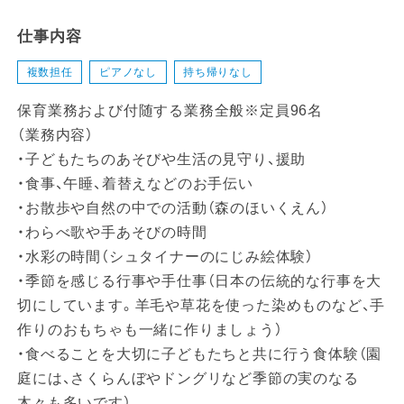
仕事内容
複数担任
ピアノなし
持ち帰りなし
保育業務および付随する業務全般※定員96名
（業務内容）
・子どもたちのあそびや生活の見守り、援助
・食事、午睡、着替えなどのお手伝い
・お散歩や自然の中での活動（森のほいくえん）
・わらべ歌や手あそびの時間
・水彩の時間（シュタイナーのにじみ絵体験）
・季節を感じる行事や手仕事（日本の伝統的な行事を大
切にしています。羊毛や草花を使った染めものなど、手
作りのおもちゃも一緒に作りましょう）
・食べることを大切に子どもたちと共に行う食体験（園
庭には、さくらんぼやドングリなど季節の実のなる
木々も多いです）