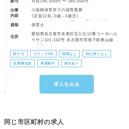
月収195,000円 〜 280,000円
給与
小規模保育所での保育業務
仕事
内容
（定員12名、0歳～2歳児）
・お散歩、絵本の読み聞かせ、季節の行事にちな
保育士
資格
んだ遊びなど
愛知県名古屋市名東区宝が丘12番コーポハル
住所
ラサン101,102号 名古屋市営地下鉄東山線 藤
が丘駅
駅チカ
ブランクOK
残業なし
持ち帰りなし
交通費支給
車通勤可
賞与あり
求人をみる
同じ市区町村の求人