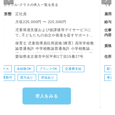
リオカラフルの求人一覧を見る
正社員
雇用形態
月収225,000円 〜 225,000円
給与
児童発達支援および放課後等デイサービスに
仕事
内容
て、子どもたちの成長や自立を支えるサポート
全般をお任せします♪
保育士 児童指導員任用資格（療育） 高等学校教
資格
諭普通免許 小学校教諭普通免許 社会福祉士 言
・登園・来所時の子どもたちのあたたかい出迎え
語聴覚士 作業療法士 理学療法士
愛知県名古屋市中区平和1丁目15番27号
住所
と見送り
・室内での遊び、学び、日常生活動作のサポート
・パソコン学習や軽作業、手芸などのプログラム
駅チカ
未経験OK
ブランクOK
交通費支給
進行補助・見守り
車通勤可
賞与あり
昇給あり
・手洗いやうがい、おやつタイムの補助・見守り
・フロアの掃除やおもちゃ・備品の消毒などの環
境整備
・送迎時の添乗補助や見守り対応
求人をみる
・正職員のサポート（活動用素材の準備や後片付
けなど）
・スタッフ間での情報共有や簡単な引き継ぎ確