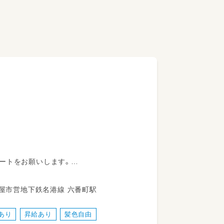
ートをお願いします。
ています。
児クラスでは文字の読み書きや体操、英
屋市熱田区四番二丁目8－3 名古屋市営地下鉄名港線 六番町駅
育士は補助として関わっていただきます。
あり
昇給あり
髪色自由
理なく働ける環境です。