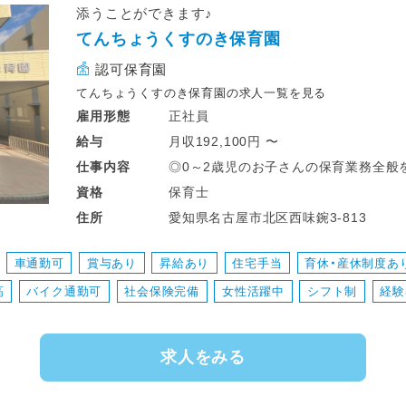
添うことができます♪
てんちょうくすのき保育園
認可保育園
てんちょうくすのき保育園の求人一覧を見る
正社員
雇用形態
月収192,100円 〜
給与
◎0～2歳児のお子さんの保育業務全般
仕事
内容
・日常の保育業務(食事・排せつなど)
保育士
資格
・行事の企画
愛知県名古屋市北区西味鋺3-813
住所
・計画作成などの事務業務など
車通勤可
賞与あり
昇給あり
住宅手当
育休・産休制度あ
高
バイク通勤可
社会保険完備
女性活躍中
シフト制
経験
求人をみる