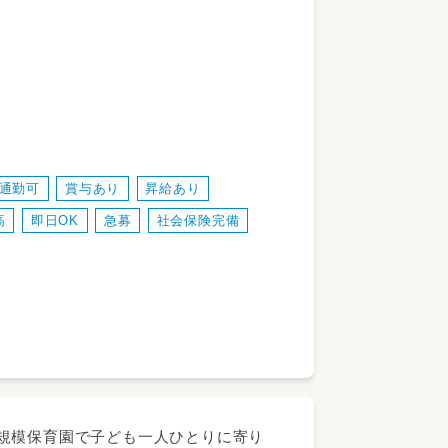
案等の書き物は有りません。
して頂きます。
通勤可
賞与あり
昇給あり
高
即日OK
急募
社会保険完備
の小規模保育園で子ども一人ひとりに寄り