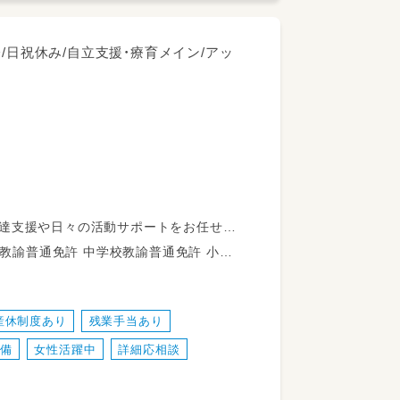
/日祝休み/自立支援・療育メイン/アッ
発達支援や日々の活動サポートをお任せい
校教諭普通免許 社会福祉士 言語聴覚士 作業療法士 理学療法士
見送りサポート
業など）の見守り・お手伝い
産休制度あり
残業手当あり
過ごすタイムのサポート
備
女性活躍中
詳細応相談
グラム補助
備・環境整備
認