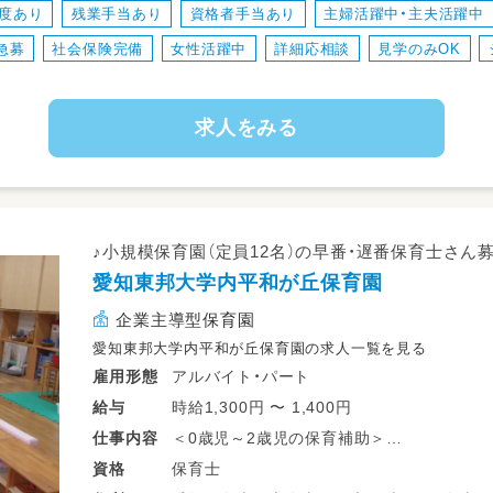
制度あり
残業手当あり
資格者手当あり
主婦活躍中・主夫活躍中
急募
社会保険完備
女性活躍中
詳細応相談
見学のみOK
求人をみる
♪小規模保育園（定員12名）の早番・遅番保育士さん募
愛知東邦大学内平和が丘保育園
企業主導型保育園
愛知東邦大学内平和が丘保育園の求人一覧を見る
アルバイト・パート
雇用形態
時給1,300円 〜 1,400円
給与
＜0歳児～2歳児の保育補助＞
仕事
内容
・保育準備
保育士
資格
・お掃除