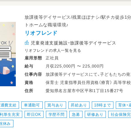
放課後等デイサービス/残業ほぼナシ/駅チカ徒歩1分
トホームな職場環境♪
リオフレンド
児童発達支援施設・放課後等デイサービス
リオフレンドの求人一覧を見る
正社員
雇用形態
月収225,000円 〜 225,000円
給与
放課後等デイサービスにて、子どもたちの
仕事
内容
たします♪
保育士 児童指導員任用資格（療育） 高等学校教諭普通免許 中学校教諭普通免許 小学
資格
愛知県名古屋市中区平和1丁目15番27号
住所
・登降迎時の子どもたちの温かい受け入れ・
・個別の課題活動（パソコン操作、簡単な軽作
交通費支給
車通勤可
賞与あり
昇給あり
18時まで
育休・
・おやつタイムの準備や子どもたちと一緒に
利厚生充実
即日OK
学歴不問
急募
研修あり
社会保険完
・社会性や生活習慣を身につけるためのプロ
・お部屋の掃除や消毒、活動用教材などの準
祝休み
・日々の活動記録やサポート内容の共有・確