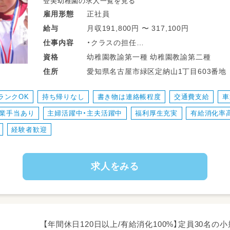
登美幼稚園の求人一覧を見る
正社員
雇用形態
月収191,800円 〜 317,100円
給与
・クラスの担任
仕事
内容
・バス添乗
幼稚園教諭第一種 幼稚園教諭第二種
資格
ICTフル導入の為出席簿、週指導案簿、日
愛知県名古屋市緑区定納山1丁目603番地
住所
出席確認、連絡等も各自のiPadにて確認
ランクOK
持ち帰りなし
書き物は連絡帳程度
交通費支給
車
業手当あり
主婦活躍中・主夫活躍中
福利厚生充実
有給消化率
経験者歓迎
求人をみる
【年間休日120日以上/有給消化100%】定員30名