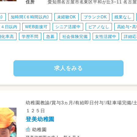
愛知県名古屋市名東区平和が丘3−11 名古屋市営地下鉄東山線 一社駅 愛知県名古屋
住所
・お散歩の付き添い
市名東区平和が丘 ３丁目１１番地 大きな地図をみる 地下鉄東山線「一社」から徒歩
・お昼寝中の見守り
13分
）
短時間（６時間以内）
未経験OK
ブランクOK
残業なし
・連絡帳や日誌の記入もお願いする場合がご
週４日以内
WEB面接可
シニア活躍中
ピアノなし
高給与・高
・正社員保育士の補助をしていただきます
消化率高
学歴不問
急募
社会保険完備
女性活躍中
詳細応
〈こんな方が向いています♪〉
・お子さまの事もスタッフの事も大事にでき
・担任を主で行うより影でサポートしたい方
・人の役に立ちたい、何より子どもが大好きな
求人をみる
幼稚園教諭/賞与3ヵ月/有給即日付与！/駐車場完備/
１２５日
登美幼稚園
幼稚園