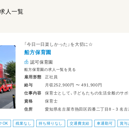
求人一覧
「今日一日楽しかった」を大切に☆
船方保育園
認可保育園
船方保育園の求人一覧を見る
正社員
雇用形態
月収252,900円 〜 491,900円
給与
保育士として、子どもたちの生活全般のサポ
仕事
内容
一人ひとりに丁寧に関わる保育を大切にし
保育士
資格
あそびの見守りや生活のサポートに加え、幼
愛知県名古
住所
語などの活動も行っています。
体操・英語は専門講師が中心となるため、保
クOK
残業なし
持ち帰りなし
交通費支給
車通勤可
賞与
ICT導入により業務負担を軽減しており、無