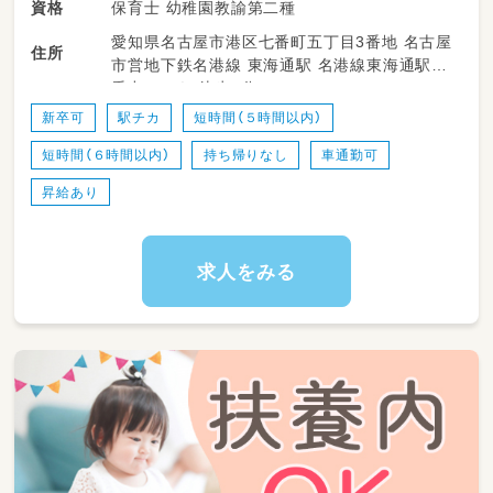
保育士 幼稚園教諭第二種
資格
・異年齢保育（縦割り）のサポート
愛知県名古屋市港区七番町五丁目3番地 名古屋
・給食、排泄の介助、清掃な
住所
市営地下鉄名港線 東海通駅 名港線東海通駅1
番出口から 徒歩2分
新卒可
駅チカ
短時間（５時間以内）
短時間（６時間以内）
持ち帰りなし
車通勤可
昇給あり
求人をみる