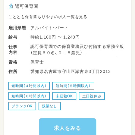
認可保育園
こととも保育園もりやまの求人一覧を見る
アルバイト・パート
雇用形態
時給1,160円 〜 1,240円
給与
認可保育園での保育業務及び付随する業務全般
仕事
内容
（定員６０名、０～５歳児）
例）子どもの遊びや活動のサポート、クラス担任
保育士
資格
の補助、環境整備、清掃など
愛知県名古屋市守山区瀬古東3丁目2013
住所
短時間（４時間以内）
短時間（５時間以内）
短時間（６時間以内）
未経験OK
土日祝休み
ブランクOK
残業なし
求人をみる