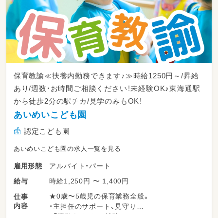
保育教諭≪扶養内勤務できます♪≫時給1250円～/昇給
あり/週数・お時間ご相談ください！未経験OK♪東海通駅
から徒歩2分の駅チカ/見学のみもOK！
あいめいこども園
認定こども園
あいめいこども園の求人一覧を見る
アルバイト・パート
雇用形態
時給1,250円 〜 1,400円
給与
★0歳〜5歳児の保育業務全般。
仕事
内容
・主担任のサポート、見守り
・「運動あそび」の補助