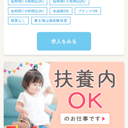
短時間（４時間以内）
短時間（５時間以内）
短時間（６時間以内）
未経験OK
ブランクOK
〈こんな方が向いています♪〉
・お子さまの事もスタッフの事も大事にできる
残業なし
書き物は連絡帳程度
人
・担任を主で行うより影でサポートしたい方
・人の役に立ちたい、何より子どもが大好きな
求人をみる
人！