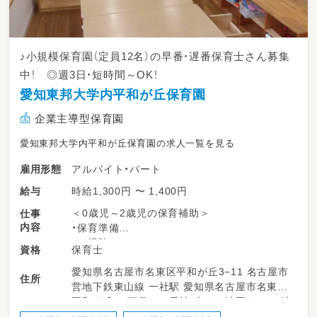
♪小規模保育園（定員12名）の早番・遅番保育士さん募集
中！ ◎週3日・短時間～OK！
愛知東邦大学内平和が丘保育園
企業主導型保育園
愛知東邦大学内平和が丘保育園の求人一覧を見る
アルバイト・パート
雇用形態
時給1,300円 〜 1,400円
給与
＜0歳児～2歳児の保育補助＞
仕事
内容
・保育準備
・お掃除
保育士
資格
・お散歩の付き添い
愛知県名古屋市名東区平和が丘3−11 名古屋市
・お昼寝中の見守り
住所
営地下鉄東山線 一社駅 愛知県名古屋市名東区
・連絡帳や日誌の記入もお願いする場合がござ
平和が丘 ３丁目１１番地 大きな地図をみる 地
います（勤務する時間帯による）
下鉄東山線「一社」から徒歩13分
・正社員保育士の補助をしていただきます