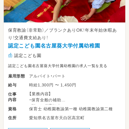
保育教諭（非常勤）／ブランクありOK！年末年始休暇あ
り！交通費支給あり！
認定こども園名古屋葵大学付属幼稚園
認定こども園
認定こども園名古屋葵大学付属幼稚園の求人一覧を見る
アルバイト・パート
雇用形態
時給1,300円 〜 1,450円
給与
【業務内容】
仕事
内容
・保育全般の補助
・預かり保育担当
保育士 幼稚園教諭第一種 幼稚園教諭第二種
資格
愛知県名古屋市天白区高宮町
住所
＊当事業所の魅力は「雰囲気の良さ」！見学はお
気軽に◎