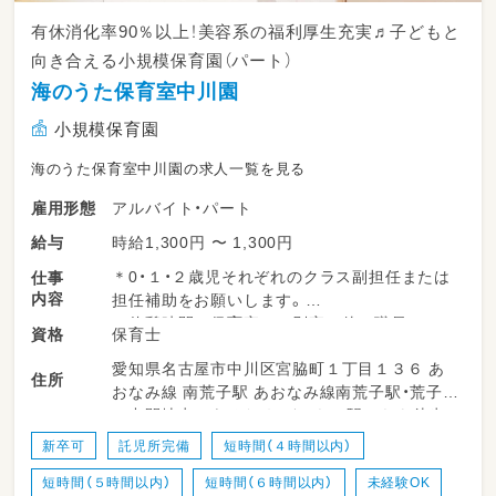
有休消化率90％以上！美容系の福利厚生充実♬子どもと
向き合える小規模保育園（パート）
海のうた保育室中川園
小規模保育園
海のうた保育室中川園の求人一覧を見る
アルバイト・パート
雇用形態
時給1,300円 〜 1,300円
給与
＊0・１・２歳児それぞれのクラス副担任または
仕事
内容
担任補助をお願いします。
＊休憩時間は保育室とは別室で他の職員とティ
保育士
資格
ータイムを楽しみながら１時間しっかりと過ご
愛知県名古屋市中川区宮脇町１丁目１３６ あ
せます。
住所
おなみ線 南荒子駅 あおなみ線南荒子駅・荒子駅
の中間地点にあるため どちらの駅からも徒歩
１５分程度の場所にあります。
新卒可
託児所完備
短時間（４時間以内）
短時間（５時間以内）
短時間（６時間以内）
未経験OK