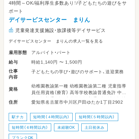
4時間～OK/福利厚生多数あり！/子どもたちの遊びをサ
ポート
デイサービスセンター まりん
児童発達支援施設・放課後等デイサービス
デイサービスセンター まりんの求人一覧を見る
アルバイト・パート
雇用形態
時給1,140円 〜 1,500円
給与
仕事
子どもたちの学び・遊びのサポート、送迎業務
内容
幼稚園教諭第一種 幼稚園教諭第二種 児童指導
資格
員任用資格（療育） 高等学校教諭普通免許 中学
校教諭普通免許 小学校教諭普通免許 社会福祉
愛知県名古屋市中川区戸田ゆたか1丁目2902
住所
士
駅チカ
短時間（４時間以内）
短時間（５時間以内）
短時間（６時間以内）
未経験OK
土日祝休み
ブランクOK