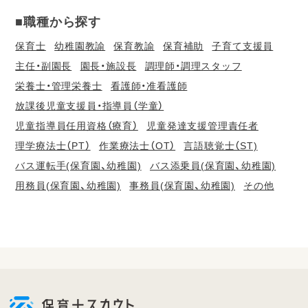
■職種から探す
保育士
幼稚園教諭
保育教諭
保育補助
子育て支援員
主任・副園長
園長・施設長
調理師・調理スタッフ
栄養士・管理栄養士
看護師・准看護師
放課後児童支援員・指導員（学童）
児童指導員任用資格（療育）
児童発達支援管理責任者
理学療法士（PT）
作業療法士（OT）
言語聴覚士（ST)
バス運転手(保育園、幼稚園)
バス添乗員(保育園、幼稚園)
用務員(保育園、幼稚園)
事務員(保育園、幼稚園)
その他
会
員