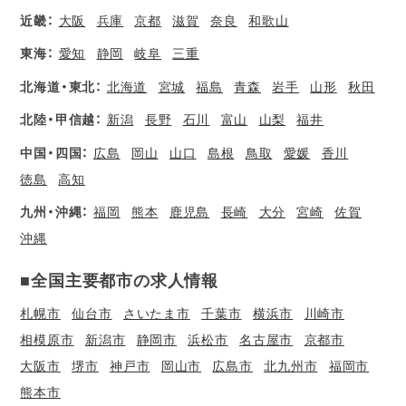
近畿：
大阪
兵庫
京都
滋賀
奈良
和歌山
東海：
愛知
静岡
岐阜
三重
北海道・東北：
北海道
宮城
福島
青森
岩手
山形
秋田
北陸・甲信越：
新潟
長野
石川
富山
山梨
福井
中国・四国：
広島
岡山
山口
島根
鳥取
愛媛
香川
徳島
高知
九州・沖縄：
福岡
熊本
鹿児島
長崎
大分
宮崎
佐賀
沖縄
■全国主要都市の求人情報
札幌市
仙台市
さいたま市
千葉市
横浜市
川崎市
相模原市
新潟市
静岡市
浜松市
名古屋市
京都市
大阪市
堺市
神戸市
岡山市
広島市
北九州市
福岡市
熊本市