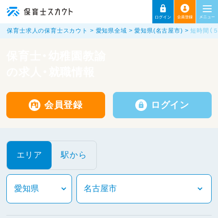
保育士求人の保育士スカウト
愛知県全域
愛知県(名古屋市)
短時間（
保育士・幼稚園教諭
の求人・就職情報
会員登録
ログイン
エリア
駅から