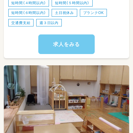
＊ブランクがあっても大丈夫！これまでの経験
短時間（４時間以内）
短時間（５時間以内）
を生かして活躍してみませんか？
短時間（６時間以内）
土日祝休み
ブランクOK
＊交通費支給あり！通勤にかかるお金をサポー
トします♪
交通費支給
週３日以内
【事業所の特色】
＊一緒に働く先輩・同僚が話をしっかり聞いて
求人をみる
くれる環境。お仕事の質問もしやすい職場で
す。
＊職場の男女比：ほぼ女性職員の職場です。
＊中高年の職員が多数活躍しているので、困っ
た時には気軽に相談できます。
＊頼りになる先輩社員多数！現場の状況にあわ
せて「ずっと活かせる知識」を学び続けられる環
境です★