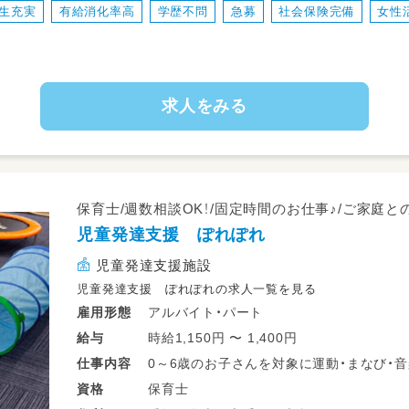
生充実
有給消化率高
学歴不問
急募
社会保険完備
女性
＜ 保育の内容 ＞例
・7:30~9:00 自由遊び
・9:00~2歳児まではおやつ後、設定保育（
・12:00~給食、その後お昼寝
求人をみる
・14:30~起床、その後おやつ（幼児クラス
・16:30~自由遊び（開所時間が長いため、
画を立てた中から遊びを選んで行います）
【こんな方が向いています♪】
保育士/週数相談OK！/固定時間のお仕事♪/ご家庭と
・人の役に立ちたい、何より子どもが大好きな
児童発達支援 ぽれぽれ
・自分から意見を発信でき、それを実行でき
・年齢やキャリアは問いません！自分で学ぶ
児童発達支援施設
・大人数制の保育だとひとりひとりに対応し
児童発達支援 ぽれぽれの求人一覧を見る
アルバイト・パート
雇用形態
時給1,150円 〜 1,400円
給与
0～6歳のお子さんを対象に運動・まなび・
仕事
内容
保育士
資格