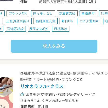
愛知県名古屋市千種区大島町3-18-2
住所
）
ブランクOK
持ち帰りなし
交通費支給
車通勤可
18
中
正社員登用あり
福利厚生充実
即日OK
バイク通勤可
給
詳細応相談
見学のみOK
日祝休み
求人をみる
多機能型事業所/児童発達支援・放課後等デイ/駅チカ
軽作業サポート/未経験・ブランクOK
リオカラフル・クラス
児童発達支援施設・放課後等デイサービス
リオカラフル・クラスの求人一覧を見る
正社員
雇用形態