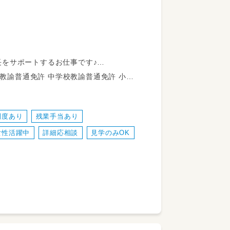
をサポートするお仕事です♪
（あいさつやマナーのサポート）
校教諭普通免許 社会福祉士 言語聴覚士 作業療法士 理学療法士
守り
業など）の進行サポート
制度あり
残業手当あり
ポート
女性活躍中
詳細応相談
見学のみOK
ポート
い
まが中心となります
調整しますのでご安心くださいね！