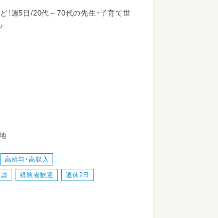
0など！週5日/20代～70代の先生・子育て世
♪
番地
高給与・高収入
相談
経験者歓迎
週休2日
きます♪