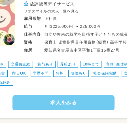
放課後等デイサービス
リオスマイルの求人一覧を見る
正社員
雇用形態
月収225,000円 〜 225,000円
給与
自立や将来の就労を目指す子どもたちの成長
仕事
内容
保育士 児童指導員任用資格（療育） 高等学校教諭普通免許 中学校教諭普通免許 小学
資格
・子どもたちの見守りやコミュニケーション
愛知県名古屋市中区平和1丁目15番27号
住所
・パソコン学習や作業プログラムの補助・見
・社会性を育むプログラム（レジ体験や軽作
OK
交通費支給
賞与あり
昇給あり
18時まで
育休・産休
・個別支援計画に沿った学習や課題の進行サ
充実
即日OK
学歴不問
急募
研修あり
社会保険完備
・日々の活動準備、お掃除などの環境整備
・送迎の付き添い補助や来客・見学対応のサ
祝休み
・正職員の補助やイベント時の簡単なお手伝
求人をみる
※就労準備型の施設のため、中高生のお子さ
※雇用形態や経験に合わせて業務量・範囲を