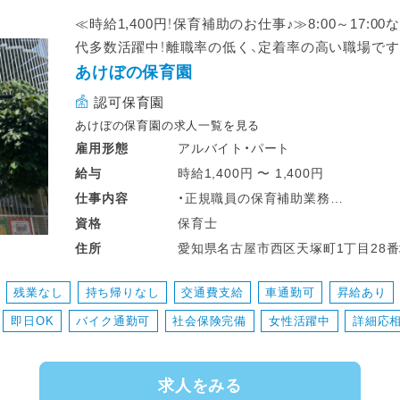
≪時給1,400円！保育補助のお仕事♪≫8:00～17:0
代多数活躍中！離職率の低く、定着率の高い職場です
あけぼの保育園
認可保育園
あけぼの保育園の求人一覧を見る
アルバイト・パート
雇用形態
時給1,400円 〜 1,400円
給与
・正規職員の保育補助業務
仕事
内容
・給食の補助
保育士
資格
・お子様の見守り
愛知県名古屋市西区天塚町1丁目28
住所
・連絡帳など簡単な書類対応
・ピアノ業務なし！
残業なし
持ち帰りなし
交通費支給
車通勤可
昇給あり
・お掃除や環境整備など
即日OK
バイク通勤可
社会保険完備
女性活躍中
詳細応
※担任業務なしで無理なくスタートで
・各クラス複数担任制で、
求人をみる
協力体制バッチリです！