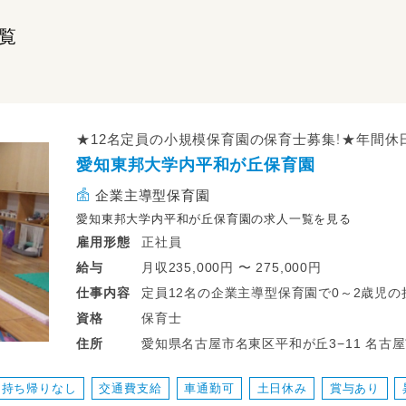
覧
★12名定員の小規模保育園の保育士募集！★年間休日
愛知東邦大学内平和が丘保育園
企業主導型保育園
愛知東邦大学内平和が丘保育園の求人一覧を見る
正社員
雇用形態
月収235,000円 〜 275,000円
給与
定員12名の企業主導型保育園で0～2歳児の
仕事
内容
保育士
資格
・日々の保育計画作成と保育
愛知県名古屋市名東区平和が丘3−11 名古屋市営地下鉄東山線 一社駅 愛知県名古屋
住所
・保護者さまの対応
市名東区平和が丘 ３丁目１１番地 大きな地図をみる 地下鉄東山線「一社」から徒歩
・記録等に係る事務作業（全てPCで行います
13分
持ち帰りなし
交通費支給
車通勤可
土日休み
賞与あり