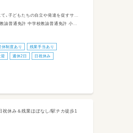
にて、子どもたちの自立や発達を促すサポ
校教諭普通免許 社会福祉士 言語聴覚士 作業療法士 理学療法士
迎えと見送り
ート
産休制度あり
残業手当あり
ラム進行補助・見守り
歓迎
週休2日
日祝休み
の環境整備
片付けなど）
確認
・量を調整いたしますので、未経験やブ
！
日祝休み＆残業ほぼなし/駅チカ徒歩1