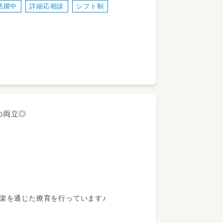
活躍中
詳細応相談
シフト制
戸外活動や製作など）
は原則お昼寝はしません）
「自由遊び」の時間でも年齢に沿った保育計
の両立◎
人！
る方
意欲のある人
にくいと感じる
音楽を通じた療育を行っています♪