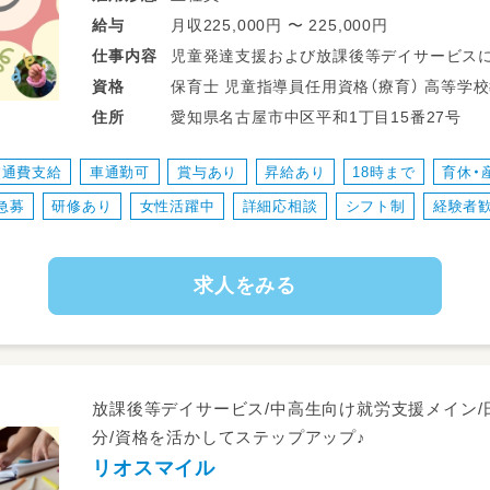
月収225,000円 〜 225,000円
給与
児童発達支援および放課後等デイサービス
仕事
内容
ート全般をお任せいたします♪
保育士 児童指導員任用資格（療育） 高等学校教諭普通免許 中学校教諭普通免許 小学
資格
愛知県名古屋市中区平和1丁目15番27号
住所
・登園・来所時の子どもたちのあたたかい出
・室内での遊び、学び、日常生活動作のサポ
交通費支給
車通勤可
賞与あり
昇給あり
18時まで
育休・
・パソコン学習や軽作業、手芸などのプログ
急募
研修あり
女性活躍中
詳細応相談
シフト制
経験者
・手洗いやうがい、おやつタイムのサポート
・フロアの清掃やおもちゃ・備品の消毒など
・送迎時の添乗補助や見守り対応
求人をみる
・正職員のサポート（活動用素材の準備や後
・スタッフ間での情報共有や簡単な引き継ぎ
※雇用形態や経験年数に合わせて業務の範囲
ランクのある方も安心してスタートできます
放課後等デイサービス/中高生向け就労支援メイン/
分/資格を活かしてステップアップ♪
リオスマイル