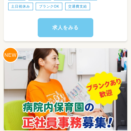
主に小学１年生～3年生のお子様がメイン
土日祝休み
ブランクOK
交通費支給
◎
・レクリエーション企画及び実施
・おやつ・食事の提供
・保護者への報告
求人をみる
・書類作成等の事務作業などの補助
学童マネージャーの場合は、体験説明会や保護
者との連携、送迎設定やスタッフの配置など、
校舎運営業務全般もお任せします。