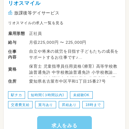
リオスマイル
放課後等デイサービス
リオスマイルの求人一覧を見る
正社員
雇用形態
月収225,000円 〜 225,000円
給与
自立や将来の就労を目指す子どもたちの成長を
仕事
内容
サポートするお仕事です♪
保育士 児童指導員任用資格（療育） 高等学校教
資格
・子どもたちの見守りやコミュニケーション（あ
諭普通免許 中学校教諭普通免許 小学校教諭普
いさつやマナーのサポート）
通免許 社会福祉士 言語聴覚士 作業療法士 理
愛知県名古屋市中区平和1丁目15番27号
住所
・パソコン学習や作業プログラムの補助・見守り
学療法士
・社会性を育むプログラム（レジ体験や軽作業な
ど）の進行サポート
駅チカ
短時間（３時間以内）
未経験OK
・個別支援計画に沿った学習や課題の進行サポ
交通費支給
賞与あり
昇給あり
18時まで
ート
・日々の活動準備、お掃除などの環境整備
・送迎の付き添い補助や来客・見学対応のサポー
ト
求人をみる