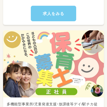
・10:00～園児に関連する書類作成、整理
・12:00～休憩
・13:00～備品・在庫のチェック・買出し
求人をみる
・15:00～保育補助、掃除、洗濯
・17:00～降園
多機能型事業所/児童発達支援・放課後等デイ/駅チカ徒