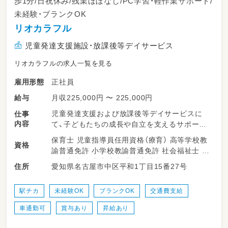
歩1分/日祝休み/残業ほぼなし/PC学習・軽作業サポート/
未経験・ブランクOK
リオカラフル
児童発達支援施設・放課後等デイサービス
リオカラフルの求人一覧を見る
正社員
雇用形態
月収225,000円 〜 225,000円
給与
児童発達支援および放課後等デイサービスに
仕事
内容
て、子どもたちの成長や自立を支えるサポート
全般をお任せします♪
保育士 児童指導員任用資格（療育） 高等学校教
資格
諭普通免許 小学校教諭普通免許 社会福祉士 言
・登園・来所時の子どもたちのあたたかい出迎え
語聴覚士 作業療法士 理学療法士
愛知県名古屋市中区平和1丁目15番27号
住所
と見送り
・室内での遊び、学び、日常生活動作のサポート
・パソコン学習や軽作業、手芸などのプログラム
駅チカ
未経験OK
ブランクOK
交通費支給
進行補助・見守り
車通勤可
賞与あり
昇給あり
・手洗いやうがい、おやつタイムの補助・見守り
・フロアの掃除やおもちゃ・備品の消毒などの環