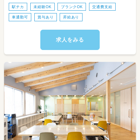
など）の見守り・お手伝い
駅チカ
未経験OK
ブランクOK
交通費支給
・おやつタイムの準備や子どもたちと一緒に過
車通勤可
賞与あり
昇給あり
ごすタイムのサポート
・社会性や生活習慣を身につけるためのプログ
ラム補助
・お部屋の掃除や消毒、活動用教材などの準備・
求人をみる
環境整備
・日々の活動記録やサポート内容の共有・確認
・スタッフ同士でのミーティングやイベント準
備の簡単な補助
※雇用形態や経験年数に応じて業務量を調整い
たしますので、初めての方も安心してスタート
できます！