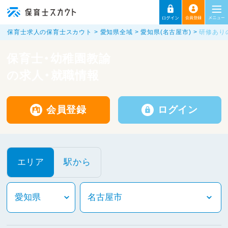
保育士求人の保育士スカウト
愛知県全域
愛知県(名古屋市)
研修あり
保育士・幼稚園教諭
の求人・就職情報
会員登録
ログイン
エリア
駅から