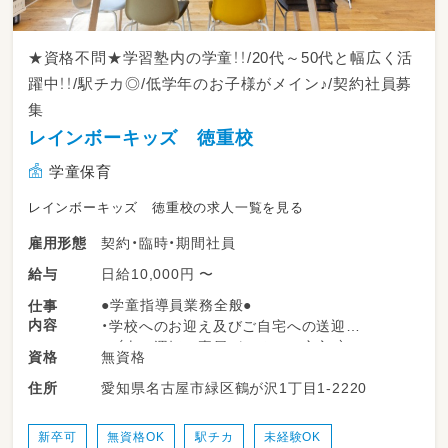
★資格不問★学習塾内の学童！！/20代～50代と幅広く活
躍中！！/駅チカ◎/低学年のお子様がメイン♪/契約社員募
集
レインボーキッズ 徳重校
学童保育
レインボーキッズ 徳重校の求人一覧を見る
契約・臨時・期間社員
雇用形態
日給10,000円 〜
給与
●学童指導員業務全般●
仕事
内容
・学校へのお迎え及びご自宅への送迎
（車の運転は専属がいるので安心♪）
無資格
資格
・勉強のサポート
愛知県名古屋市緑区鶴が沢1丁目1-2220
住所
※学校の宿題＋塾の宿題なども行うお子様が
多い為
勉強の割合が通常学童に比べて多いです！
新卒可
無資格OK
駅チカ
未経験OK