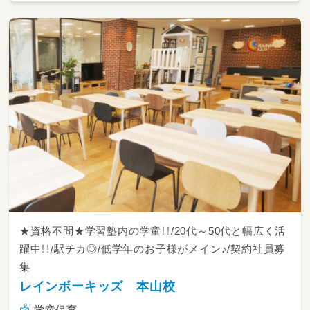
学童マネージャーの場合は、体験説明会や保護
者との連携、送迎設定やスタッフの配置など、
校舎運営業務全般もお任せします。
★資格不問★学習塾内の学童！！/20代～50代と幅広く活
躍中！！/駅チカ◎/低学年のお子様がメイン♪/契約社員募
集
レインボーキッズ 本山校
学童保育