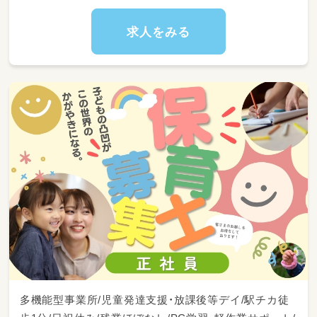
境整備
・送迎時の添乗補助や見守り対応
求人をみる
・正職員のサポート（活動用素材の準備や後片付
けなど）
・スタッフ間での情報共有や簡単な引き継ぎ確
認
※雇用形態や経験年数に合わせて業務の範囲・
量を調整いたしますので、未経験やブランクの
ある方も安心してスタートできます！
多機能型事業所/児童発達支援・放課後等デイ/駅チカ徒