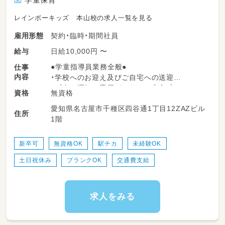
レインボーキッズ 本山校の求人一覧を見る
契約・臨時・期間社員
雇用形態
日給10,000円 〜
給与
●学童指導員業務全般●
仕事
内容
・学校へのお迎え及びご自宅への送迎
（車の運転は専属がいるので安心♪）
無資格
資格
・勉強のサポート
愛知県名古屋市千種区四谷通1丁目12ZAZビル
※学校の宿題＋塾の宿題なども行うお子様が
住所
1階
多い為
勉強の割合が通常学童に比べて多いです！
主に小学１年生～3年生のお子様がメイン
新卒可
無資格OK
駅チカ
未経験OK
◎
土日祝休み
ブランクOK
交通費支給
・レクリエーション企画及び実施
・おやつ・食事の提供
・保護者への報告
・書類作成等の事務作業などの補助
求人をみる
学童マネージャーの場合は、体験説明会や保護