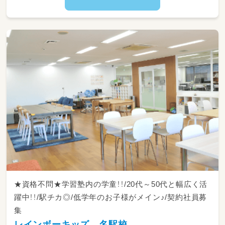
・正職員の補助やイベント時の簡単なお手伝い
※就労準備型の施設のため、中高生のお子さま
が中心となります
※雇用形態や経験に合わせて業務量・範囲を調
整しますのでご安心くださいね！
★資格不問★学習塾内の学童！！/20代～50代と幅広く活
躍中！！/駅チカ◎/低学年のお子様がメイン♪/契約社員募
集
レインボーキッズ 名駅校