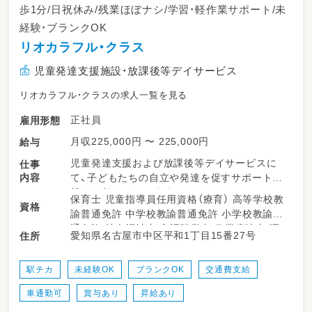
歩1分/日祝休み/残業ほぼナシ/学習・軽作業サポート/未
経験・ブランクOK
リオカラフル・クラス
児童発達支援施設・放課後等デイサービス
リオカラフル・クラスの求人一覧を見る
正社員
雇用形態
月収225,000円 〜 225,000円
給与
児童発達支援および放課後等デイサービスに
仕事
内容
て、子どもたちの自立や発達を促すサポート全
般をお任せいたします♪
保育士 児童指導員任用資格（療育） 高等学校教
資格
諭普通免許 中学校教諭普通免許 小学校教諭普
・登園・来所時の子どもたちのあたたかい出迎え
通免許 社会福祉士 言語聴覚士 作業療法士 理
愛知県名古屋市中区平和1丁目15番27号
住所
と見送り
学療法士
・室内での遊び、学び、日常生活動作のサポート
・パソコン学習や軽作業、手芸などのプログラム
駅チカ
未経験OK
ブランクOK
交通費支給
進行補助・見守り
車通勤可
賞与あり
昇給あり
・手洗いやうがい、おやつタイムのサポート
・フロアの清掃やおもちゃ・備品の消毒などの環