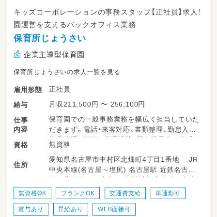
キッズコーポレーションの事務スタッフ【正社員】求人！
園運営を支えるバックオフィス業務
保育所じょうさい
企業主導型保育園
保育所じょうさいの求人一覧を見る
正社員
雇用形態
月収211,500円 〜 256,100円
給与
保育園での一般事務業務を幅広く担当していた
仕事
内容
だきます。電話・来客対応、書類整理、勤怠入力、
備品管理、簡単な経理補助、園内掲示物の作成な
無資格
資格
どが主な業務です。必要に応じて保育補助に入
愛知県名古屋市中村区北畑町4丁目1番地 JR
っていただくこともあり、園運営を円滑に進め
住所
中央本線(名古屋～塩尻) 名古屋駅 近鉄名古屋
るためのサポートとして活躍していただきま
線 黄金駅より徒歩10分 近鉄名古屋線 烏森
す。
駅より徒歩10分 ※車通勤OK（駐車場無料）
無資格OK
ブランクOK
交通費支給
車通勤可
＜スケジュール例＞
賞与あり
昇給あり
WEB面接可
・08:00～お子さま迎え入れ、電話対応