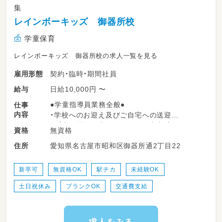
集
レインボーキッズ 御器所校
学童保育
レインボーキッズ 御器所校の求人一覧を見る
契約・臨時・期間社員
雇用形態
日給10,000円 〜
給与
●学童指導員業務全般●
仕事
内容
・学校へのお迎え及びご自宅への送迎
（車の運転は専属がいるので安心♪）
無資格
資格
・勉強のサポート
愛知県名古屋市昭和区御器所通2丁目22
住所
※学校の宿題＋塾の宿題なども行うお子様が
多い為
勉強の割合が通常学童に比べて多いです！
新卒可
無資格OK
駅チカ
未経験OK
主に小学１年生～3年生のお子様がメイン
土日祝休み
ブランクOK
交通費支給
◎
・レクリエーション企画及び実施
・おやつ・食事の提供
・保護者への報告
求人をみる