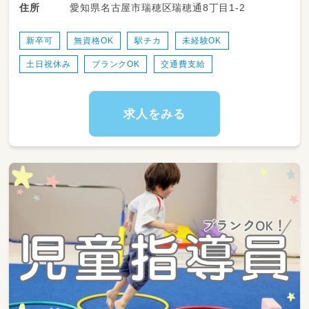
愛知県名古屋市瑞穂区瑞穂通8丁目1-2
住所
※学校の宿題＋塾の宿題なども行うお子様が
多い為
勉強の割合が通常学童に比べて多いです！
新卒可
無資格OK
駅チカ
未経験OK
主に小学１年生～3年生のお子様がメイン
土日祝休み
ブランクOK
交通費支給
◎
・レクリエーション企画及び実施
・おやつ・食事の提供
・保護者への報告
求人をみる
・書類作成等の事務作業などの補助
学童マネージャーの場合は、体験説明会や保護
者との連携、送迎設定やスタッフの配置など、
校舎運営業務全般もお任せします。