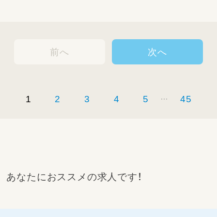
者との連携、送迎設定やスタッフの配置など、
校舎運営業務全般もお任せします。
前へ
次へ
...
1
2
3
4
5
45
あなたにおススメの求人です！