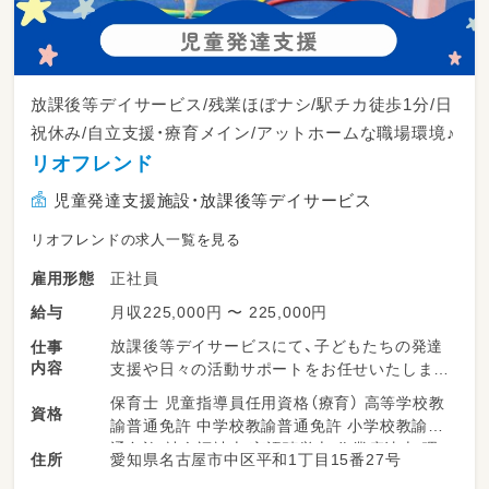
放課後等デイサービス/残業ほぼナシ/駅チカ徒歩1分/日
祝休み/自立支援・療育メイン/アットホームな職場環境♪
リオフレンド
児童発達支援施設・放課後等デイサービス
リオフレンドの求人一覧を見る
正社員
雇用形態
月収225,000円 〜 225,000円
給与
放課後等デイサービスにて、子どもたちの発達
仕事
内容
支援や日々の活動サポートをお任せいたします
♪
保育士 児童指導員任用資格（療育） 高等学校教
資格
諭普通免許 中学校教諭普通免許 小学校教諭普
・登降迎時の子どもたちの温かい受け入れ・見送
通免許 社会福祉士 言語聴覚士 作業療法士 理
愛知県名古屋市中区平和1丁目15番27号
住所
りサポート
学療法士
・個別の課題活動（パソコン操作、簡単な軽作業