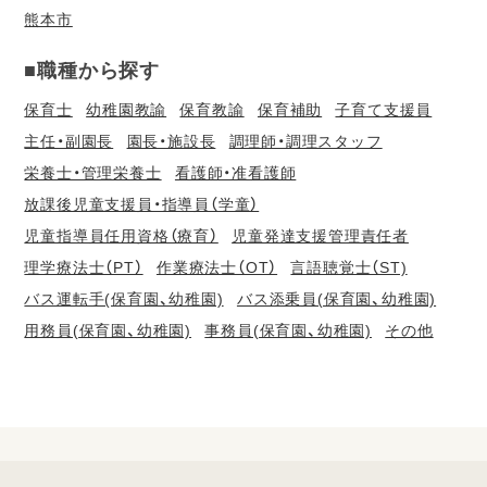
熊本市
■職種から探す
保育士
幼稚園教諭
保育教諭
保育補助
子育て支援員
主任・副園長
園長・施設長
調理師・調理スタッフ
栄養士・管理栄養士
看護師・准看護師
放課後児童支援員・指導員（学童）
児童指導員任用資格（療育）
児童発達支援管理責任者
理学療法士（PT）
作業療法士（OT）
言語聴覚士（ST)
バス運転手(保育園、幼稚園)
バス添乗員(保育園、幼稚園)
用務員(保育園、幼稚園)
事務員(保育園、幼稚園)
その他
会