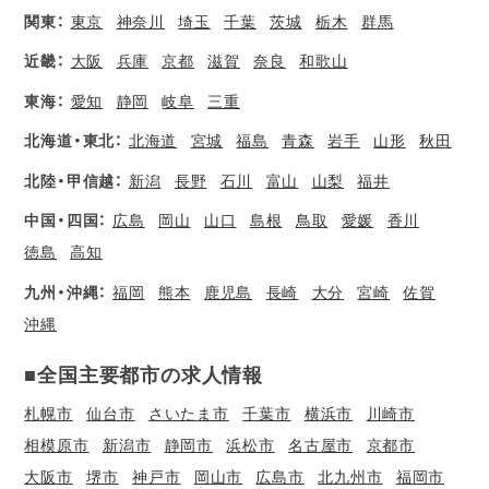
関東：
東京
神奈川
埼玉
千葉
茨城
栃木
群馬
近畿：
大阪
兵庫
京都
滋賀
奈良
和歌山
東海：
愛知
静岡
岐阜
三重
北海道・東北：
北海道
宮城
福島
青森
岩手
山形
秋田
北陸・甲信越：
新潟
長野
石川
富山
山梨
福井
中国・四国：
広島
岡山
山口
島根
鳥取
愛媛
香川
徳島
高知
九州・沖縄：
福岡
熊本
鹿児島
長崎
大分
宮崎
佐賀
沖縄
■全国主要都市の求人情報
札幌市
仙台市
さいたま市
千葉市
横浜市
川崎市
相模原市
新潟市
静岡市
浜松市
名古屋市
京都市
大阪市
堺市
神戸市
岡山市
広島市
北九州市
福岡市