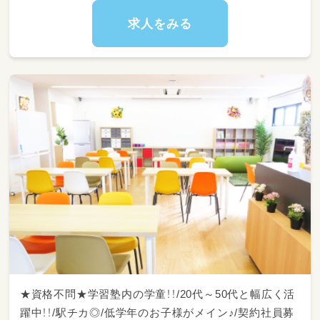
境整備
・送迎時の添乗補助や見守り対応
求人をみる
・正職員のサポート（活動用素材の準備や後片付
けなど）
・スタッフ間での情報共有や簡単な引き継ぎ確
認
※雇用形態や経験年数に合わせて業務の幅を調
整しますので、未経験・ブランクのある方も安心
してください！
★資格不問★学習塾内の学童！！/20代～50代と幅広く活
躍中！！/駅チカ◎/低学年のお子様がメイン♪/契約社員募