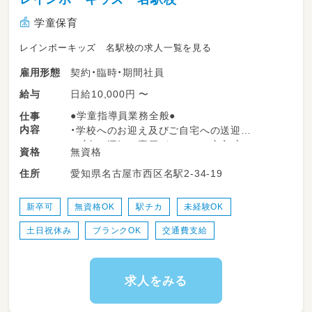
学童保育
レインボーキッズ 名駅校の求人一覧を見る
契約・臨時・期間社員
雇用形態
日給10,000円 〜
給与
●学童指導員業務全般●
仕事
内容
・学校へのお迎え及びご自宅への送迎
（車の運転は専属がいるので安心♪）
無資格
資格
・勉強のサポート
愛知県名古屋市西区名駅2-34-19
住所
※学校の宿題＋塾の宿題なども行うお子様が
多い為
勉強の割合が通常学童に比べて多いです！
新卒可
無資格OK
駅チカ
未経験OK
主に小学１年生～3年生のお子様がメイン
土日祝休み
ブランクOK
交通費支給
◎
・レクリエーション企画及び実施
・おやつ・食事の提供
・保護者への報告
求人をみる
・書類作成等の事務作業などの補助