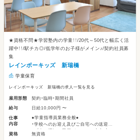
★資格不問★学習塾内の学童！！/20代～50代と幅広く活
躍中！！/駅チカ◎/低学年のお子様がメイン♪/契約社員募
集
レインボーキッズ 新瑞橋
学童保育
レインボーキッズ 新瑞橋の求人一覧を見る
契約・臨時・期間社員
雇用形態
日給10,000円 〜
給与
●学童指導員業務全般●
仕事
内容
・学校へのお迎え及びご自宅への送迎
（車の運転は専属がいるので安心♪）
無資格
資格
・勉強のサポート