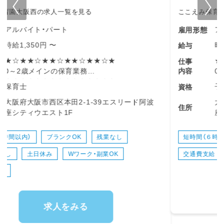
ここえみ保育園大阪西の求人一覧を見る
アルバイト・パート
雇用形態
時給1,250円 〜
給与
★☆★★☆★★☆★★☆★★☆★
仕事
内容
0～2歳メインの保育業務
★☆★★☆★★☆★★☆★★☆★
子育て支援員
資格
◇お昼寝のサポート
大阪府大阪市西区本田2-1-39エスリード阿波
◇食事、歯磨きの補助
住所
座シティウエスト1F
◇おむつ替え
◇製作物の作成
◇預かり業務
短時間（６時間以内）
未経験OK
ブランクOK
交通費支給
昇給あり
有給消化率高
即日OK
定員は19名前後。現在は11名程度です！
小規模保育園なので、
担任制ではございません☆
求人をみる
-----*-----*-----*-----*-----*-----*-----