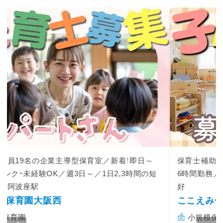
保育士補助業務／子育て支援員／新着！即日～OK／1日
6時間勤務／定員19名の企業主導型保育室／人間関係良
好
ここえみ保育園大阪西
小規模保育園