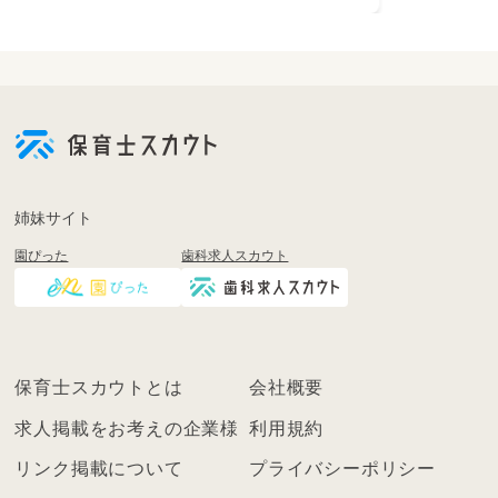
月120時間できる方を募集してるので
1日6時間の週5日勤務になります☆
ご家庭との両立もしやすいですよ！
-----*-----*-----*-----*-----*-----*-----
定員は19名前後なので
子ども一人一人の好きなことや
姉妹サイト
得意なことなども気づきやすいです。
園ぴった
歯科求人スカウト
【保育理念】
ココロとカラダの
「安心」「安全」な環境を整備し、
お子様、保護者様、職員含めた
保育に携わる全ての方が「笑顔」あふれる保育
園
保育士スカウトとは
会社概要
「ココロ」と「カラダ」の
求人掲載をお考えの企業様
利用規約
融合された保育をモットーに、
私たちと関わる全ての人の
リンク掲載について
プライバシーポリシー
幸せと社会に貢献します