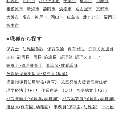
札幌市
仙台市
さいたま市
千葉市
横浜市
川崎市
相模原市
新潟市
静岡市
浜松市
名古屋市
京都市
大阪市
堺市
神戸市
岡山市
広島市
北九州市
福岡市
熊本市
■職種から探す
保育士
幼稚園教諭
保育教諭
保育補助
子育て支援員
主任・副園長
園長・施設長
調理師・調理スタッフ
栄養士・管理栄養士
看護師・准看護師
放課後児童支援員・指導員（学童）
児童指導員任用資格（療育）
児童発達支援管理責任者
理学療法士（PT）
作業療法士（OT）
言語聴覚士（ST)
バス運転手(保育園、幼稚園)
バス添乗員(保育園、幼稚園)
用務員(保育園、幼稚園)
事務員(保育園、幼稚園)
その他