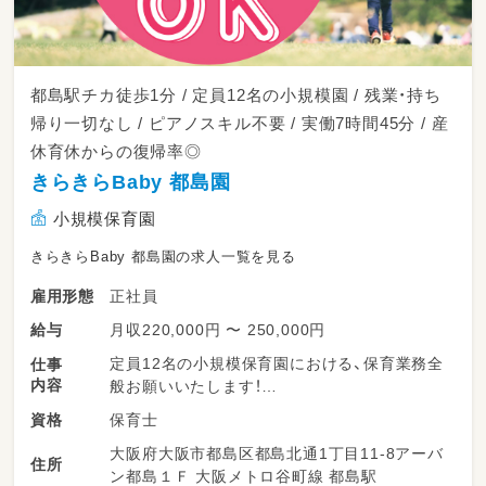
都島駅チカ徒歩1分 / 定員12名の小規模園 / 残業・持ち
帰り一切なし / ピアノスキル不要 / 実働7時間45分 / 産
休育休からの復帰率◎
きらきらBaby 都島園
小規模保育園
きらきらBaby 都島園の求人一覧を見る
正社員
雇用形態
月収220,000円 〜 250,000円
給与
定員12名の小規模保育園における、保育業務全
仕事
内容
般お願いいたします！
保育士
資格
登園・降園時の子どもたちの笑顔での受け入れ、
大阪府大阪市都島区都島北通1丁目11-8アーバ
お見送り
住所
ン都島１Ｆ 大阪メトロ谷町線 都島駅