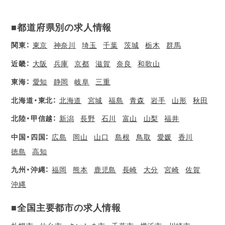
■都道府県別の求人情報
関東：
東京
神奈川
埼玉
千葉
茨城
栃木
群馬
近畿：
大阪
兵庫
京都
滋賀
奈良
和歌山
東海：
愛知
静岡
岐阜
三重
北海道・東北：
北海道
宮城
福島
青森
岩手
山形
秋田
北陸・甲信越：
新潟
長野
石川
富山
山梨
福井
中国・四国：
広島
岡山
山口
島根
鳥取
愛媛
香川
徳島
高知
九州・沖縄：
福岡
熊本
鹿児島
長崎
大分
宮崎
佐賀
沖縄
■全国主要都市の求人情報