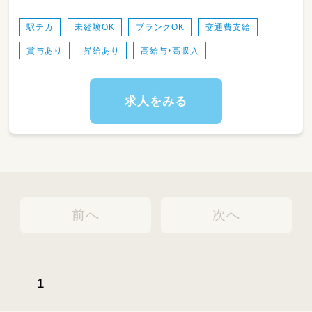
園内での自由遊びやお散歩、戸外活動の見守り
（1人1人に関わった丁寧な保育ができます！）
駅チカ
未経験OK
ブランクOK
交通費支給
賞与あり
昇給あり
高給与・高収入
食事、おやつ、トイレ、着替えなどの基本的な生
活習慣のサポート
お昼寝（午睡）の準備と安全な見守り
求人をみる
園内の清掃や、おもちゃの消毒などの環境整備
日誌や連絡帳などの書類作成（持ち帰り仕事は
ありません◎）
行事の準備や、他の先生方のサポート
前へ
次へ
ピアノが苦手な先生も安心してお仕事に集中で
きます♪
1