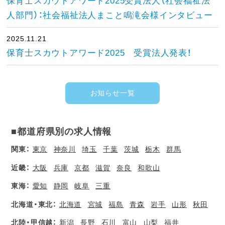
保育士スカウトアワード2025受賞法人（社会福祉法
人部門）：社会福祉法人まこと鳴滝会様インタビュー
2025.11.21
保育士スカウトアワード2025 受賞法人発表！
お知らせ一覧
■都道府県別の求人情報
関東：
東京
神奈川
埼玉
千葉
茨城
栃木
群馬
近畿：
大阪
兵庫
京都
滋賀
奈良
和歌山
東海：
愛知
静岡
岐阜
三重
北海道・東北：
北海道
宮城
福島
青森
岩手
山形
秋田
北陸・甲信越：
新潟
長野
石川
富山
山梨
福井