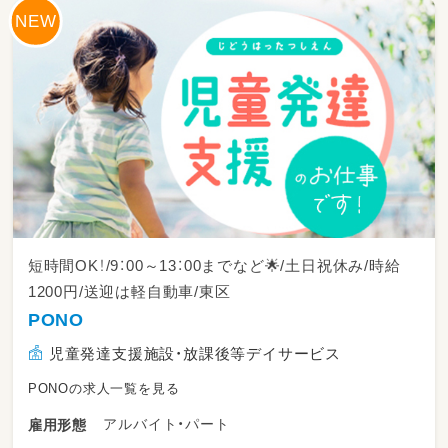
ご自身の趣味・特技等も活かせます。
また、経験がなくても大丈夫！
未経験からスタートしたスタッフがほとんど。
しっかりとお教えします。
仕事内容は難しくありません。
日常生活を楽しく過ごせるように
簡単なサポートをしたり、
体操、ダンス、ゲーム等で自立を支援！
毎日のスモールステップを見逃さず
「できたね！」と声をかけて
発達に障がいのある子ども達の、
「一歩前進」を一緒になって
短時間OK！/9：00～13：00までなど🌟/土日祝休み/時給
喜んでもらえると嬉しいです♪
1200円/送迎は軽自動車/東区
PONO
児童発達支援施設・放課後等デイサービス
PONOの求人一覧を見る
アルバイト・パート
雇用形態