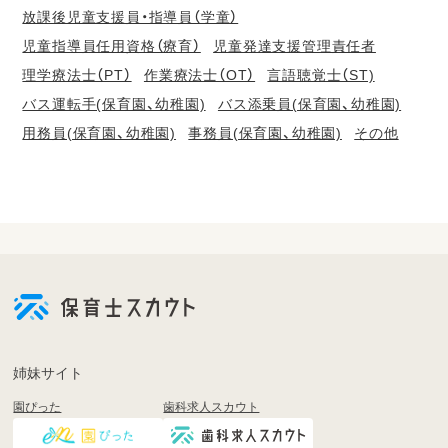
放課後児童支援員・指導員（学童）
児童指導員任用資格（療育）
児童発達支援管理責任者
理学療法士（PT）
作業療法士（OT）
言語聴覚士（ST)
バス運転手(保育園、幼稚園)
バス添乗員(保育園、幼稚園)
用務員(保育園、幼稚園)
事務員(保育園、幼稚園)
その他
会
員
登
録
も
姉妹サイト
し
園ぴった
歯科求人スカウト
く
は