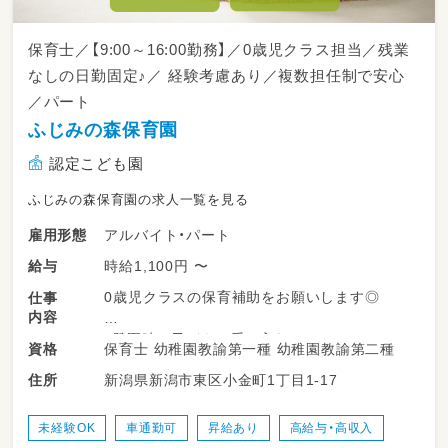
保育士／【9:00～16:00勤務】／0歳児クラス担当／残業
なしの日勤固定♪／ 経験考慮あり／複数担任制で安心
／パート
ふじみの森保育園
認定こども園
ふじみの森保育園の求人一覧を見る
アルバイト・パート
雇用形態
時給1,100円 〜
給与
0歳児クラスの保育補助をお願いします◎
仕事
内容
・登園時の子どもの受け入れ
保育士 幼稚園教諭第一種 幼稚園教諭第二種
資格
・室内・屋外での遊びの見守り
新潟県新潟市東区小金町1丁目1-17
住所
・食事（おやつ・給食）やトイレのサポート
・連絡帳や経過記録の記入
・季節の製作準備 など
未経験OK
車通勤可
昇給あり
高給与・高収入