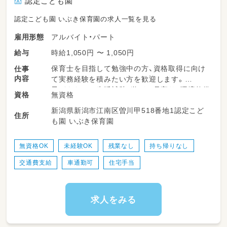
認定こども園
認定こども園 いぶき保育園の求人一覧を見る
アルバイト・パート
雇用形態
時給1,050円 〜 1,050円
給与
保育士を目指して勉強中の方、資格取得に向け
仕事
内容
て実務経験を積みたい方を歓迎します。
子どもたちの生活補助、遊びの見守り、環境整備
無資格
資格
など、保育士のサポート業務を中心にお任せし
新潟県新潟市江南区曽川甲518番地1認定こど
ます。
住所
も園 いぶき保育園
現場で働きながら、保育の流れや子どもとの関
わり方を学べる環境です。
無資格OK
未経験OK
残業なし
持ち帰りなし
交通費支給
車通勤可
住宅手当
求人をみる