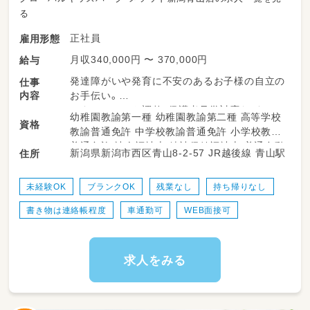
る
正社員
雇用形態
月収340,000円 〜 370,000円
給与
発達障がいや発育に不安のあるお子様の自立の
仕事
内容
お手伝い。
スタッフシフト調整、保護者見学対応など。
幼稚園教諭第一種 幼稚園教諭第二種 高等学校
資格
★店舗マネジメントをお任せします
教諭普通免許 中学校教諭普通免許 小学校教諭
★店長・役職経験のある方、歓迎！
普通免許 社会福祉士 精神保健福祉士 普通自動
新潟県新潟市西区青山8-2-57 JR越後線 青山駅
住所
★対人スキル、コミュニケーション能力に自信
車運転免許
のある方
★残業・持ち帰り業務なし
未経験OK
ブランクOK
残業なし
持ち帰りなし
★ワークライフバランス重視
書き物は連絡帳程度
車通勤可
WEB面接可
日々、園や小学校から戻ってきた
放課後の子供達をケアする業務です。
まず宿題などを終わらせたあとは、
求人をみる
お楽しみのレクリエーションタイム?
それらもスタッフのアイディアで、対応してま
す。