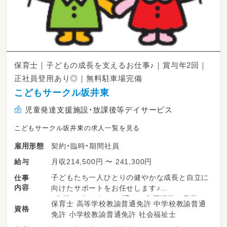
保育士｜子どもの成長を支えるお仕事♪｜賞与年2回｜
正社員登用あり◎｜無料駐車場完備
こどもサークル坂井東
児童発達支援施設・放課後等デイサービス
こどもサークル坂井東の求人一覧を見る
契約・臨時・期間社員
雇用形態
月収214,500円 〜 241,300円
給与
子どもたち一人ひとりの健やかな成長と自立に
仕事
内容
向けたサポートをお任せします♪
・体操やプログラムを通じた集団活動の見守り・
保育士 高等学校教諭普通免許 中学校教諭普通
資格
サポート
免許 小学校教諭普通免許 社会福祉士
・一人ひとりに合わせた個別課題の取り組み補