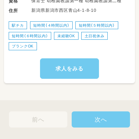
保育士 幼稚園教諭第一種 幼稚園教諭第二種
資格
・園内の清掃や片付け
新潟県新潟市西区青山4-1-8-10
住所
・連絡帳の作成補助、行事の準備
年間計画などの難しい書類作成は、基本的にク
駅チカ
短時間（４時間以内）
短時間（５時間以内）
ラス担任が行います。
短時間（６時間以内）
未経験OK
土日祝休み
ブランクがある方や未経験の方でも、少しずつ
丁寧にお教えしますのでご安心くださいね。
ブランクOK
園児数75名に対し、スタッフは27名。
平均年齢40.6歳、20代〜50代まで幅広い世代が
求人をみる
活躍しています。
子ども・保護者・保育士の垣根を超え、
小さなことでも気軽に話せる信頼を築き、
一人ひとりを大切に地域に愛される園を目指し
ています。
前へ
次へ