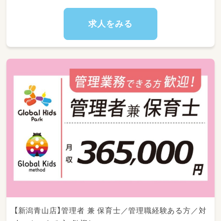
・12:30～午睡(事務作業/ブレスチェック/休憩)
・15:00～自発的な活動(室内遊び/お散歩)
・18:00～降園
求人をみる
【新潟青山店】管理者 兼 保育士／管理職経験ある方／対