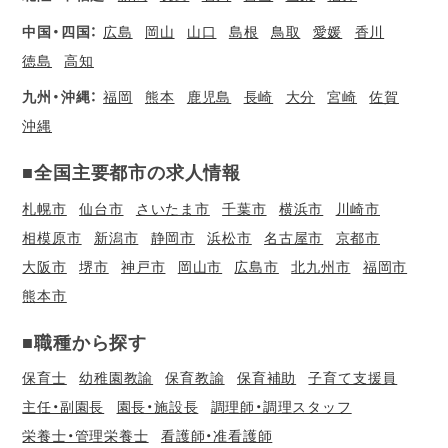
中国・四国：
広島
岡山
山口
島根
鳥取
愛媛
香川
徳島
高知
九州・沖縄：
福岡
熊本
鹿児島
長崎
大分
宮崎
佐賀
沖縄
■全国主要都市の求人情報
札幌市
仙台市
さいたま市
千葉市
横浜市
川崎市
相模原市
新潟市
静岡市
浜松市
名古屋市
京都市
大阪市
堺市
神戸市
岡山市
広島市
北九州市
福岡市
熊本市
■職種から探す
保育士
幼稚園教諭
保育教諭
保育補助
子育て支援員
主任・副園長
園長・施設長
調理師・調理スタッフ
栄養士・管理栄養士
看護師・准看護師