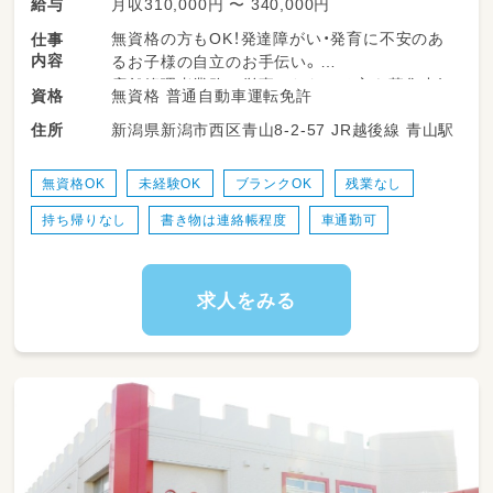
月収310,000円 〜 340,000円
給与
無資格の方もOK！発達障がい・発育に不安のあ
仕事
内容
るお子様の自立のお手伝い。
店舗管理者業務に従事いただける方を募集中！
無資格 普通自動車運転免許
資格
★店舗マネジメントをお任せします
新潟県新潟市西区青山8-2-57 JR越後線 青山駅
住所
★店長・役職経験のある方、歓迎！
★対人スキル、コミュニケーション能力に自信
のある方
無資格OK
未経験OK
ブランクOK
残業なし
持ち帰りなし
書き物は連絡帳程度
車通勤可
子供達のお楽しみレクリエーションは
スタッフのアイディアで対応してます。
趣味や特技も活かせます。
経験がなくても大丈夫！
求人をみる
しっかりとお教えします。
お仕事内容は難しくありません。
日常生活を楽しく過ごせるように
簡単なサポートをしたり、
体操、ダンス、ゲーム等で自立を支援！
毎日のスモールステップを見逃さず
「できたね！」と声をかけて