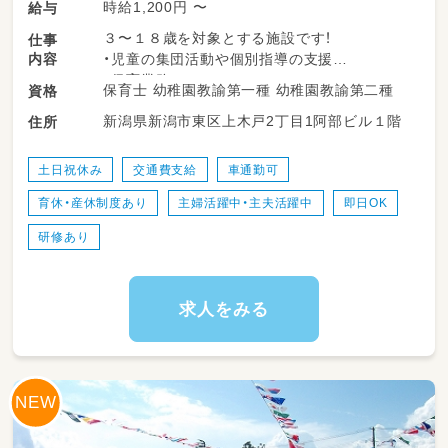
時給1,200円 〜
給与
３〜１８歳を対象とする施設です！
仕事
内容
・児童の集団活動や個別指導の支援
・保育業務
保育士 幼稚園教諭第一種 幼稚園教諭第二種
資格
・送迎
新潟県新潟市東区上木戸2丁目1阿部ビル１階
住所
→軽自動車ですのでご安心ください！
土日祝休み
交通費支給
車通勤可
育休・産休制度あり
主婦活躍中・主夫活躍中
即日OK
研修あり
求人をみる