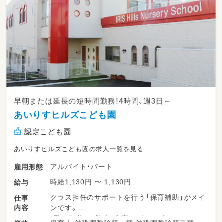
子ども達の「一歩前進」を
一緒になって喜んでもらえると
嬉しいです♪
早朝または延長の短時間勤務！4時間、週3日～
あいりすヒルズこども園
認定こども園
あいりすヒルズこども園の求人一覧を見る
アルバイト・パート
雇用形態
時給1,130円 〜 1,130円
給与
クラス担任のサポートを行う「保育補助」がメイ
仕事
内容
ンです。
・歌や制作、お散歩、食事などのサポート