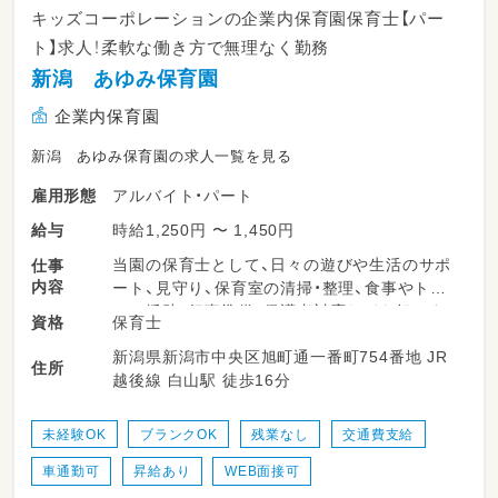
キッズコーポレーションの企業内保育園保育士【パー
ト】求人！柔軟な働き方で無理なく勤務
新潟 あゆみ保育園
企業内保育園
新潟 あゆみ保育園の求人一覧を見る
アルバイト・パート
雇用形態
時給1,250円 〜 1,450円
給与
当園の保育士として、日々の遊びや生活のサポ
仕事
内容
ート、見守り、保育室の清掃・整理、食事やトイ
レの援助、行事準備、保護者対応などを担いま
保育士
資格
す。柔軟な保育環境の中で、子どもたち一人ひ
新潟県新潟市中央区旭町通一番町754番地 JR
とりにしっかり向き合える時間が多くありま
住所
越後線 白山駅 徒歩16分
す。勤務日数や時間は相談可能で、ライフスタ
イルに合わせて無理なく働けるのが特長です。
未経験OK
ブランクOK
残業なし
交通費支給
＜スケジュール例＞
車通勤可
昇給あり
WEB面接可
・11:00～昼食