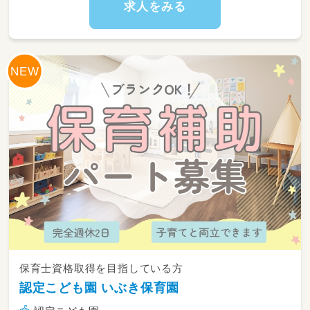
スタッフのアイディアで対応してます。
求人をみる
趣味や特技も活かせます。
経験がなくても大丈夫！
しっかりとお教えします。
お仕事内容は難しくありません。
日常生活を楽しく過ごせるように
簡単なサポートをしたり、
体操、ダンス、ゲーム等で自立を支援！
毎日のスモールステップを見逃さず
「できたね！」と声をかけて
子ども達の「一歩前進」を
一緒になって喜んでもらえると嬉しいです♪
保育士資格取得を目指している方
認定こども園 いぶき保育園