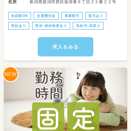
新潟県新潟市西区坂井東６丁目２２番２２号
住所
助
・遊びや活動を通じた社会性・ビジネスマナー等
の習得支援
未経験OK
交通費支給
車通勤可
賞与あり
・送迎業務（社有車の普通自動車を使用します）
昇給あり
育休・産休制度あり
高給与・高収入
・活動の準備や片付け、環境整備などの各種お手
伝い
無理なくステップアップできるよう、周囲がし
っかりフォローしますのでご安心くださいね✨
求人をみる