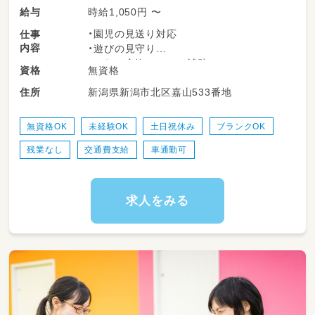
時給1,050円 〜
給与
・園児の見送り対応
仕事
内容
・遊びの見守り
・おむつ交換やトイレ補助
無資格
資格
・園内の清掃 など
新潟県新潟市北区嘉山533番地
住所
無資格OK
未経験OK
土日祝休み
ブランクOK
残業なし
交通費支給
車通勤可
求人をみる