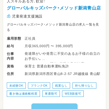
人スキルある方、歓迎！
グローバルキッズパーク・メソッド新潟青山店
児童発達支援施設
グローバルキッズパーク・メソッド新潟青山店の求人一覧を見
る
正社員
雇用形態
月収365,000円 〜 395,000円
給与
発達障がいや発育に不安のあるお子様の自立の
仕事
内容
お手伝い。
スタッフシフト調整、保護者見学対応など。
保育士 普通自動車運転免許
資格
★店舗マネジメントをお任せします
新潟県新潟市西区青山8-2-57 JR越後線 青山駅
住所
★店長・役職経験のある方、歓迎！
★対人スキル、コミュニケーション能力に自信
のある方
未経験OK
ブランクOK
残業なし
持ち帰りなし
★残業・持ち帰り業務なし
書き物は連絡帳程度
車通勤可
WEB面接可
★ワークライフバランス重視
子供達のお楽しみレクリエーションは