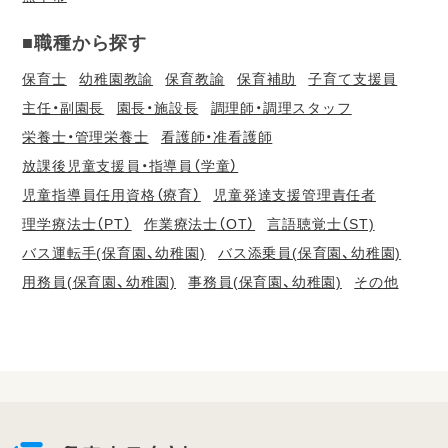
■職種から探す
保育士
幼稚園教諭
保育教諭
保育補助
子育て支援員
主任・副園長
園長・施設長
調理師・調理スタッフ
栄養士・管理栄養士
看護師・准看護師
放課後児童支援員・指導員（学童）
児童指導員任用資格（療育）
児童発達支援管理責任者
理学療法士（PT）
作業療法士（OT）
言語聴覚士（ST)
バス運転手(保育園、幼稚園)
バス添乗員(保育園、幼稚園)
用務員(保育園、幼稚園)
事務員(保育園、幼稚園)
その他
会
員