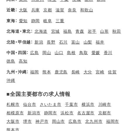
近畿：
大阪
兵庫
京都
滋賀
奈良
和歌山
東海：
愛知
静岡
岐阜
三重
北海道・東北：
北海道
宮城
福島
青森
岩手
山形
秋田
北陸・甲信越：
新潟
長野
石川
富山
山梨
福井
中国・四国：
広島
岡山
山口
島根
鳥取
愛媛
香川
徳島
高知
九州・沖縄：
福岡
熊本
鹿児島
長崎
大分
宮崎
佐賀
沖縄
■全国主要都市の求人情報
札幌市
仙台市
さいたま市
千葉市
横浜市
川崎市
相模原市
新潟市
静岡市
浜松市
名古屋市
京都市
大阪市
堺市
神戸市
岡山市
広島市
北九州市
福岡市
熊本市